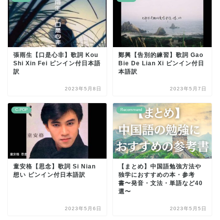
張雨生【口是心非】歌詞 Kou
鄭興【告別的練習】歌詞 Gao
Shi Xin Fei ピンイン付日本語
Bie De Lian Xi ピンイン付日
訳
本語訳
2023年5月8日
2023年5月7日
C-POP
Recommend
童安格【思念】歌詞 Si Nian
【まとめ】中国語勉強方法や
想い ピンイン付日本語訳
独学におすすめの本・参考
書〜発音・文法・単語など40
選〜
2023年5月6日
2023年5月5日