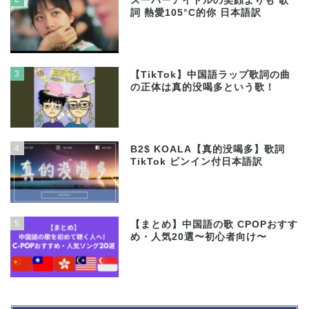
スーパーアイドルの笑顔よりも 歌
詞 熱愛105°C的你 日本語訳
3
【TikTok】中国語ラップ歌詞の曲
の正体は真的没喝多という歌！
4
B2$ KOALA【真的没喝多】歌詞
TikTok ピンイン付日本語訳
5
【まとめ】中国語の歌 CPOPおすす
め・人気20選〜初心者向け〜