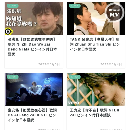
C-POP
C-POP
張洪量【妳知道我在等妳嗎】
TANK 呂建忠【專屬天使】歌
歌詞 Ni Zhi Dao Wo Zai
詞 Zhuan Shu Tian Shi ピン
Deng Ni Ma ピンイン付日本
イン付日本語訳
語訳
2023年5月5日
2023年5月4日
C-POP
C-POP
童安格【把愛放在心裡】歌詞
王力宏【你不在】歌詞 Ni Bu
Ba Ai Fang Zai Xin Li ピン
Zai ピンイン付日本語訳
イン付日本語訳