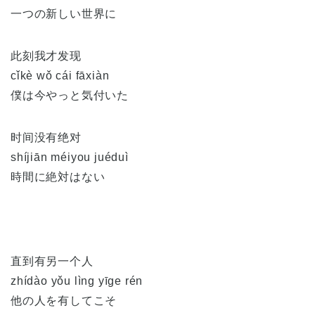
一つの新しい世界に
此刻我才发现
cǐkè wǒ cái fāxiàn
僕は今やっと気付いた
时间没有绝对
shíjiān méiyou juéduì
時間に絶対はない
直到有另一个人
zhídào yǒu lìng yīge rén
他の人を有してこそ