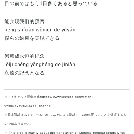
目の前ではもう1日多くあると思っている
能实现我们的预言
néng shíxiàn wǒmen de yùyán
僕らの約束を実現できる
累积成永恒的纪念
lěijī chéng yǒnghéng de jìniàn
永遠の記念となる
※アイキャッチ画像出典:https://www.youtube.com/watch?
v=58EaveQ5Xig&ab_channel
※日本語訳はあくまでもCPOPマニアによる翻訳で、100%正しいことを保証するも
のではありません。
※ This blog is mainly about the translation of Chinese popular songs lyrics