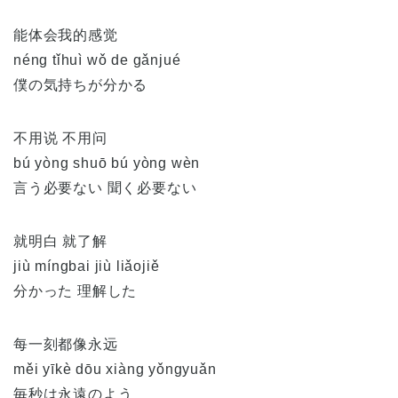
能体会我的感觉
néng tǐhuì wǒ de gǎnjué
僕の気持ちが分かる
不用说 不用问
bú yòng shuō bú yòng wèn
言う必要ない 聞く必要ない
就明白 就了解
jiù míngbai jiù liǎojiě
分かった 理解した
每一刻都像永远
měi yīkè dōu xiàng yǒngyuǎn
毎秒は永遠のよう