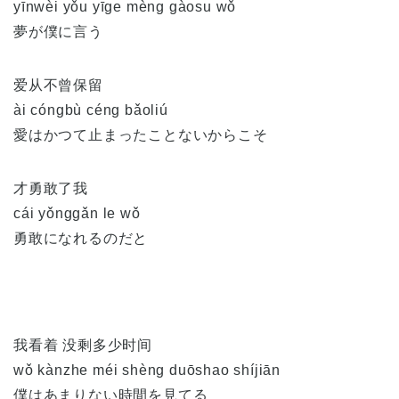
yīnwèi yǒu yīge mèng gàosu wǒ
夢が僕に言う
爱从不曾保留
ài cóngbù céng bǎoliú
愛はかつて止まったことないからこそ
才勇敢了我
cái yǒnggǎn le wǒ
勇敢になれるのだと
我看着 没剩多少时间
wǒ kànzhe méi shèng duōshao shíjiān
僕はあまりない時間を見てる