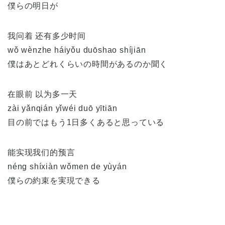
僕らの明日が
我问着 还有多少时间
wǒ wènzhe háiyǒu duōshao shíjiān
僕はあとどれくらいの時間があるのか聞く
在眼前 以为多一天
zài yǎnqián yǐwéi duō yītiān
目の前ではもう1日多くあると思っている
能实现我们的预言
néng shíxiàn wǒmen de yùyán
僕らの約束を実現できる