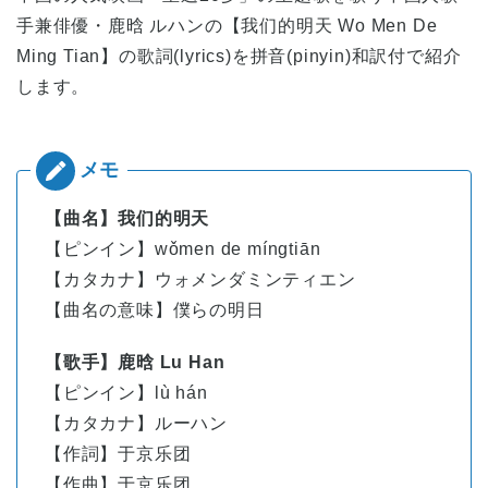
手兼俳優・鹿晗 ルハンの【我们的明天 Wo Men De
Ming Tian】の歌詞(lyrics)を拼音(pinyin)和訳付で紹介
します。
【曲名】我们的明天
【ピンイン】wǒmen de míngtiān
【カタカナ】ウォメンダミンティエン
【曲名の意味】僕らの明日
【歌手】鹿晗 Lu Han
【ピンイン】
lù
hán
【カタカナ】ルーハン
【作詞】于京乐团
【作曲】于京乐团