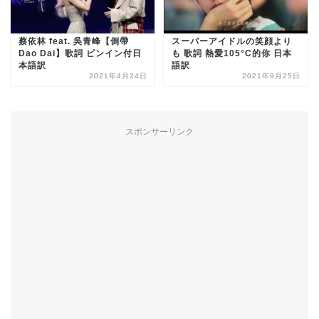
蔡依林 feat. 吳青峰【倒帶
スーパーアイドルの笑顔より
Dao Dai】歌詞 ピンイン付日
も 歌詞 熱愛105°C的你 日本
本語訳
語訳
2021年4月24日
2021年9月25日
スポンサーリンク