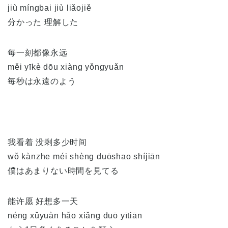
jiù míngbai jiù liǎojiě
分かった 理解した
每一刻都像永远
měi yīkè dōu xiàng yǒngyuǎn
毎秒は永遠のよう
我看着 没剩多少时间
wǒ kànzhe méi shèng duōshao shíjiān
僕はあまりない時間を見てる
能许愿 好想多一天
néng xǔyuàn hǎo xiǎng duō yītiān