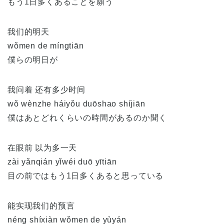
もう1日多くあることを願う
我们的明天
wǒmen de míngtiān
僕らの明日が
我问着 还有多少时间
wǒ wènzhe háiyǒu duōshao shíjiān
僕はあとどれくらいの時間があるのか聞く
在眼前 以为多一天
zài yǎnqián yǐwéi duō yītiān
目の前ではもう1日多くあると思っている
能实现我们的预言
néng shíxiàn wǒmen de yùyán