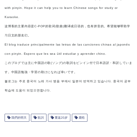
with pinyin. Hope it can help you to learn Chinese songs for study or
Karaoke.
这博客的主要内容是C-POP的歌词(歌曲)翻译成日语的，也有拼音的。希望能够帮助学
习日文的朋友们。
El blog traduce principalmente las letras de las canciones chinas al japonés
con pinyin. Espero que les sea útil estudiar y aprender chino.
このブログでは主に中国語の歌(ソング)の歌詞をピンイン付で日本語訳・和訳していま
す。中国語勉強・学習の助けになれば幸いです。
블로그는 주로 중국어 노래 가사 병음 부에서 일본어 번역하고 있습니다. 중국어 공부
학습에 도움이 되었으면합니다.
我們的明天
歌詞
重返20岁
鹿晗