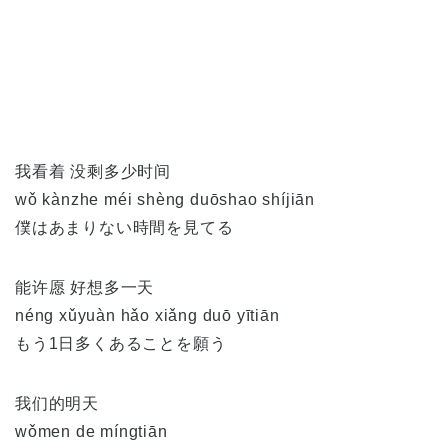
我看着 没剩多少时间
wǒ kànzhe méi shèng duōshao shíjiān
僕はあまりない時間を見てる
能许愿 好想多一天
néng xǔyuàn hǎo xiǎng duō yītiān
もう1日多くあることを願う
我们的明天
wǒmen de míngtiān