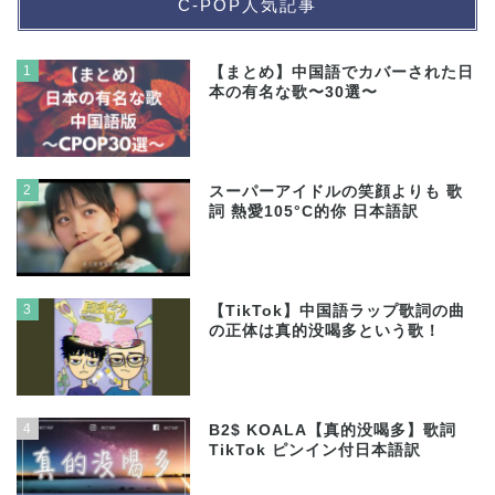
C-POP人気記事
1
【まとめ】中国語でカバーされた日
本の有名な歌〜30選〜
2
スーパーアイドルの笑顔よりも 歌
詞 熱愛105°C的你 日本語訳
3
【TikTok】中国語ラップ歌詞の曲
の正体は真的没喝多という歌！
4
B2$ KOALA【真的没喝多】歌詞
TikTok ピンイン付日本語訳