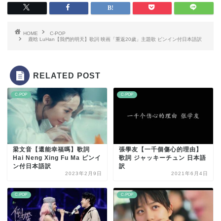
HOME
C-POP
鹿晗 LuHan【我們的明天】歌詞 映画「重返20歲」主題歌 ピンイン付日本語訳
RELATED POST
C-POP
C-POP
梁文音【還能幸福嗎】歌詞
張學友【一千個傷心的理由】
Hai Neng Xing Fu Ma ピンイ
歌詞 ジャッキーチュン 日本語
ン付日本語訳
訳
2023年2月9日
2021年6月4日
C-POP
C-POP