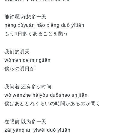
能许愿 好想多一天
néng xǔyuàn hǎo xiǎng duō yītiān
もう1日多くあることを願う
我们的明天
wǒmen de míngtiān
僕らの明日が
我问着 还有多少时间
wǒ wènzhe háiyǒu duōshao shíjiān
僕はあとどれくらいの時間があるのか聞く
在眼前 以为多一天
zài yǎnqián yǐwéi duō yītiān