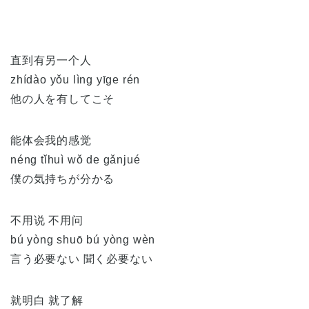
直到有另一个人
zhídào yǒu lìng yīge rén
他の人を有してこそ
能体会我的感觉
néng tǐhuì wǒ de gǎnjué
僕の気持ちが分かる
不用说 不用问
bú yòng shuō bú yòng wèn
言う必要ない 聞く必要ない
就明白 就了解