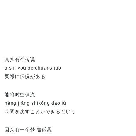
其实有个传说
qíshí yǒu ge chuánshuō
実際に伝説がある
能将时空倒流
néng jiāng shíkōng dàoliú
時間を戻すことができるという
因为有一个梦 告诉我