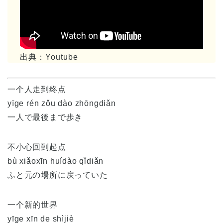
出典：Youtube
一个人走到终点
yīge rén zǒu dào zhōngdiǎn
一人で最後まで歩き
不小心回到起点
bù xiǎoxīn huídào qǐdiǎn
ふと元の場所に戻っていた
一个新的世界
yīge xīn de shìjiè