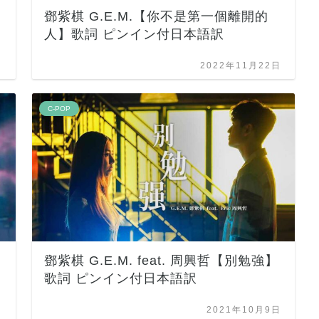
鄧紫棋 G.E.M.【你不是第一個離開的
人】歌詞 ピンイン付日本語訳
日
2022年11月22日
C-POP
鄧紫棋 G.E.M. feat. 周興哲【別勉強】
歌詞 ピンイン付日本語訳
日
2021年10月9日