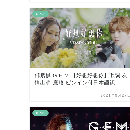
C-POP
鄧紫棋 G.E.M.【好想好想你】歌詞 友
情出演 鹿晗 ピンイン付日本語訳
2021年9月27
C-POP