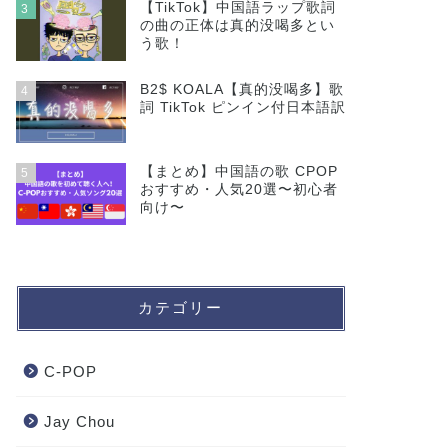
【TikTok】中国語ラップ歌詞
3
の曲の正体は真的没喝多とい
う歌！
B2$ KOALA【真的没喝多】歌
4
詞 TikTok ピンイン付日本語訳
【まとめ】中国語の歌 CPOP
5
おすすめ・人気20選〜初心者
向け〜
カテゴリー
C-POP
Jay Chou