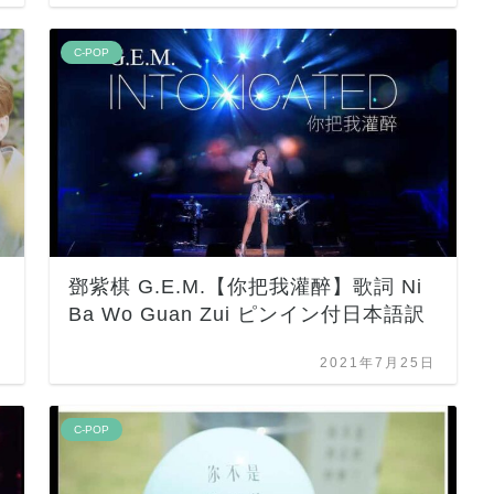
C-POP
鄧紫棋 G.E.M.【你把我灌醉】歌詞 Ni
Ba Wo Guan Zui ピンイン付日本語訳
日
2021年7月25日
C-POP