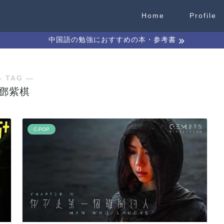
Home
Profile
中国語の勉強におすすめの本・参考書
― TAG ―
鄧紫棋
C-POP