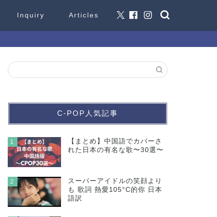
Inquiry
Articles
C-POP人気記事
【まとめ】中国語でカバーさ
1
れた日本の有名な歌〜30選〜
スーパーアイドルの笑顔より
2
も 歌詞 熱愛105°C的你 日本
語訳