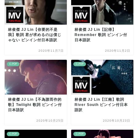
林俊傑 JJ Lin【你要的不是
林俊傑 JJ Lin【記得】
我】歌詞 君が求めるのは僕じ
Remember 歌詞 ピンイン付
ゃない ピンイン付日本語訳
日本語訳
2020年11月7日
2020年11月2日
C-POP
C-POP
林俊傑 JJ Lin【不為誰而作的
林俊傑 JJ Lin【江南】歌詞
歌】Twilight 歌詞 ピンイン付
River South ピンイン付日本
日本語訳
語訳
2020年10月25日
2020年10月23日
C-POP
C-POP