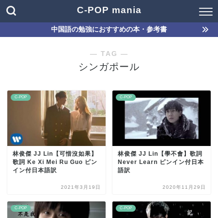
C-POP mania
中国語の勉強におすすめの本・参考書
― TAG ―
シンガポール
C-POP
C-POP
林俊傑 JJ Lin【可惜沒如果】
林俊傑 JJ Lin【學不會】歌詞
歌詞 Ke Xi Mei Ru Guo ピン
Never Learn ピンイン付日本
イン付日本語訳
語訳
2021年3月19日
2020年11月29日
C-POP
C-POP