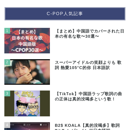
C-POP人気記事
1
【まとめ】中国語でカバーされた日
本の有名な歌〜30選〜
2
スーパーアイドルの笑顔よりも 歌
詞 熱愛105°C的你 日本語訳
3
【TikTok】中国語ラップ歌詞の曲
の正体は真的没喝多という歌！
4
B2$ KOALA【真的没喝多】歌詞