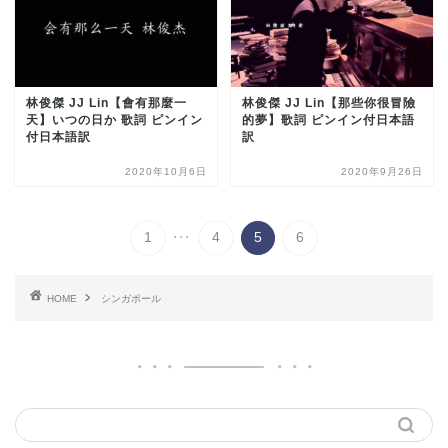
林俊傑 JJ Lin【會有那麼一
林俊傑 JJ Lin【那些你很冒險
天】いつの日か 歌詞 ピンイン
的夢】歌詞 ピンイン付日本語
付日本語訳
訳
2020年10月6日
2020年9月26日
...
1
4
5
6
HOME
シンガポール