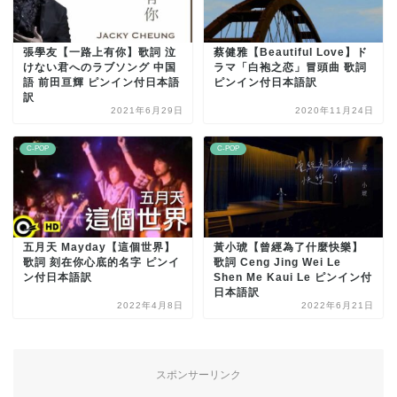
張學友【一路上有你】歌詞 泣
蔡健雅【Beautiful Love】ド
けない君へのラブソング 中国
ラマ「白袍之恋」冒頭曲 歌詞
語 前田亘輝 ピンイン付日本語
ピンイン付日本語訳
訳
2021年6月29日
2020年11月24日
C-POP
C-POP
五月天 Mayday【這個世界】
黃小琥【曾經為了什麼快樂】
歌詞 刻在你心底的名字 ピンイ
歌詞 Ceng Jing Wei Le
ン付日本語訳
Shen Me Kaui Le ピンイン付
日本語訳
2022年4月8日
2022年6月21日
スポンサーリンク