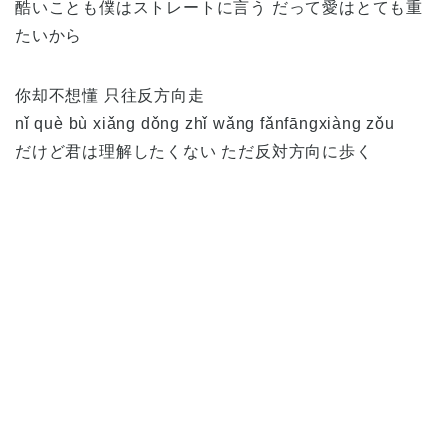
酷いことも僕はストレートに言う だって愛はとても重
たいから
你却不想懂 只往反方向走
nǐ què bù xiǎng dǒng zhǐ wǎng fǎnfāngxiàng zǒu
だけど君は理解したくない ただ反対方向に歩く