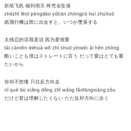
折纸飞机 碰到雨天 终究会坠落
zhézhǐ fēijī pèngdào yǔtiān zhōngjiù huì zhuìluò
紙飛行機は雨に出会すと、いつか墜落する
太残忍的话我直说 因为爱很重
tài cánrěn dehuà wǒ zhí shuō yīnwèi ài hěn zhòng
酷いことも僕はストレートに言う だって愛はとても重
たいから
你却不想懂 只往反方向走
nǐ què bù xiǎng dǒng zhǐ wǎng fǎnfāngxiàng zǒu
だけど君は理解したくない ただ反対方向に歩く