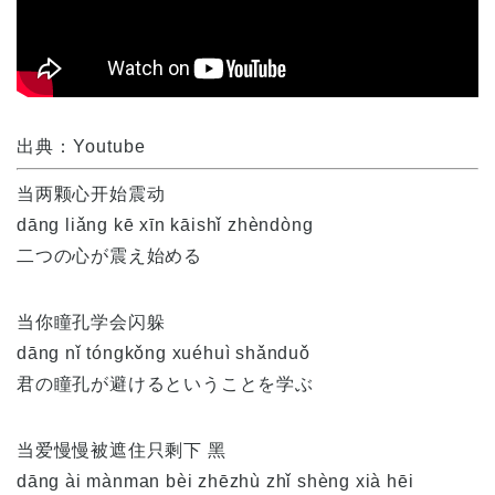
出典：Youtube
当两颗心开始震动
dāng liǎng kē xīn kāishǐ zhèndòng
二つの心が震え始める
当你瞳孔学会闪躲
dāng nǐ tóngkǒng xuéhuì shǎnduǒ
君の瞳孔が避けるということを学ぶ
当爱慢慢被遮住只剩下 黑
dāng ài mànman bèi zhēzhù zhǐ shèng xià hēi