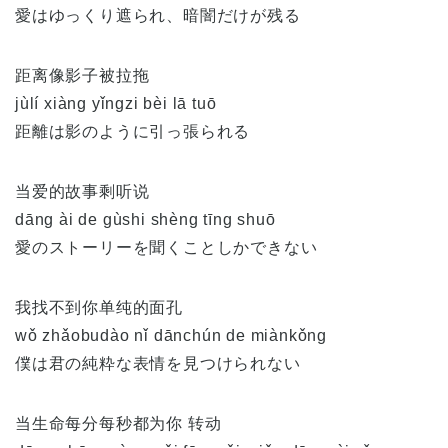
愛はゆっくり遮られ、暗闇だけが残る
距离像影子被拉拖
jùlí xiàng yǐngzi bèi lā tuō
距離は影のように引っ張られる
当爱的故事剩听说
dāng ài de gùshi shèng tīng shuō
愛のストーリーを聞くことしかできない
我找不到你单纯的面孔
wǒ zhǎobudào nǐ dānchún de miànkǒng
僕は君の純粋な表情を見つけられない
当生命每分每秒都为你 转动