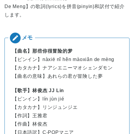
De Meng】の歌詞(lyrics)を拼音(pinyin)和訳付で紹介
します。
【曲名】那些你很冒险的梦
【ピンイン】nàxiē nǐ hěn màoxiǎn de mèng
【カタカナ】ナアシエニーマオシェンダモン
【曲名の意味】あれらの君が冒険した夢
【歌手】林俊杰 JJ Lin
【ピンイン】
lín
jùn
jié
【カタカナ】リンジュンジエ
【作詞】王雅君
【作曲】林俊杰
【日本語訳】C-POPマニア