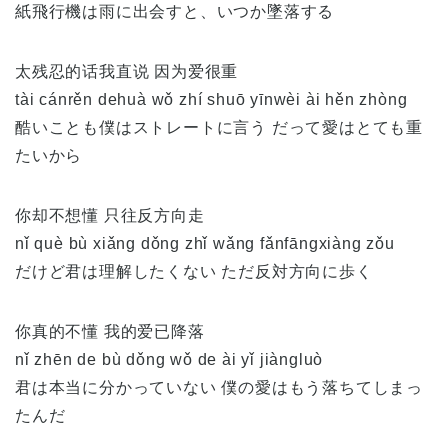
紙飛行機は雨に出会すと、いつか墜落する
太残忍的话我直说 因为爱很重
tài cánrěn dehuà wǒ zhí shuō yīnwèi ài hěn zhòng
酷いことも僕はストレートに言う だって愛はとても重
たいから
你却不想懂 只往反方向走
nǐ què bù xiǎng dǒng zhǐ wǎng fǎnfāngxiàng zǒu
だけど君は理解したくない ただ反対方向に歩く
你真的不懂 我的爱已降落
nǐ zhēn de bù dǒng wǒ de ài yǐ jiàngluò
君は本当に分かっていない 僕の愛はもう落ちてしまっ
たんだ