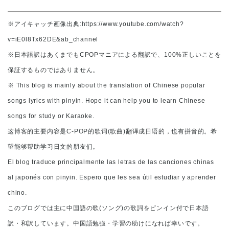
※アイキャッチ画像出典:https://www.youtube.com/watch?
v=iE0l8Tx62DE&ab_channel
※日本語訳はあくまでもCPOPマニアによる翻訳で、100%正しいことを
保証するものではありません。
※ This blog is mainly about the translation of Chinese popular
songs lyrics with pinyin. Hope it can help you to learn Chinese
songs for study or Karaoke.
这博客的主要内容是C-POP的歌词(歌曲)翻译成日语的，也有拼音的。希
望能够帮助学习日文的朋友们。
El blog traduce principalmente las letras de las canciones chinas
al japonés con pinyin. Espero que les sea útil estudiar y aprender
chino.
このブログでは主に中国語の歌(ソング)の歌詞をピンイン付で日本語
訳・和訳しています。中国語勉強・学習の助けになれば幸いです。