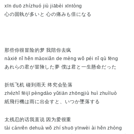
xīn duō zhízhuó jiù jiābèi xīntòng
心の固執が多いと 心の痛みも倍になる
那些你很冒险的梦 我陪你去疯
nàxiē nǐ hěn màoxiǎn de mèng wǒ péi nǐ qù fēng
あれらの君が冒険した夢 僕は君と一生懸命だった
折纸飞机 碰到雨天 终究会坠落
zhézhǐ fēijī pèngdào yǔtiān zhōngjiù huì zhuìluò
紙飛行機は雨に出会すと、いつか墜落する
太残忍的话我直说 因为爱很重
tài cánrěn dehuà wǒ zhí shuō yīnwèi ài hěn zhòng