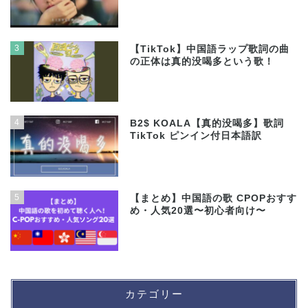
3
【TikTok】中国語ラップ歌詞の曲
の正体は真的没喝多という歌！
4
B2$ KOALA【真的没喝多】歌詞
TikTok ピンイン付日本語訳
5
【まとめ】中国語の歌 CPOPおすす
め・人気20選〜初心者向け〜
カテゴリー