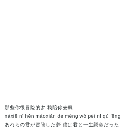
那些你很冒险的梦 我陪你去疯
nàxiē nǐ hěn màoxiǎn de mèng wǒ péi nǐ qù fēng
あれらの君が冒険した夢 僕は君と一生懸命だった