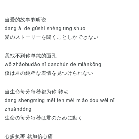
当爱的故事剩听说
dāng ài de gùshi shèng tīng shuō
愛のストーリーを聞くことしかできない
我找不到你单纯的面孔
wǒ zhǎobudào nǐ dānchún de miànkǒng
僕は君の純粋な表情を見つけられない
当生命每分每秒都为你 转动
dāng shēngmìng měi fēn měi miǎo dōu wèi nǐ
zhuǎndòng
生命の毎分毎秒は君のために動く
心多执著 就加倍心痛