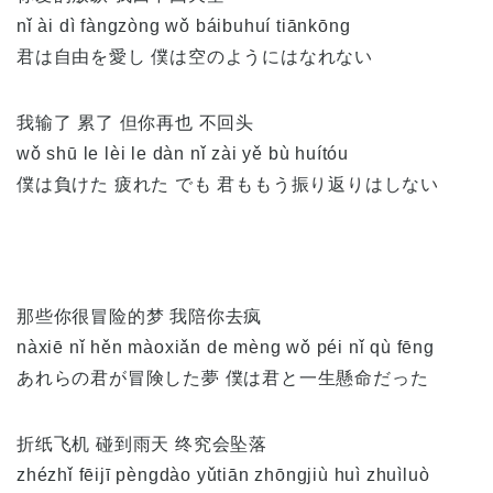
nǐ ài dì fàngzòng wǒ báibuhuí tiānkōng
君は自由を愛し 僕は空のようにはなれない
我输了 累了 但你再也 不回头
wǒ shū le lèi le dàn nǐ zài yě bù huítóu
僕は負けた 疲れた でも 君ももう振り返りはしない
那些你很冒险的梦 我陪你去疯
nàxiē nǐ hěn màoxiǎn de mèng wǒ péi nǐ qù fēng
あれらの君が冒険した夢 僕は君と一生懸命だった
折纸飞机 碰到雨天 终究会坠落
zhézhǐ fēijī pèngdào yǔtiān zhōngjiù huì zhuìluò