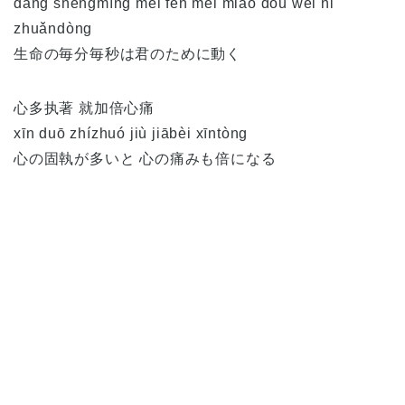
dāng shēngmìng měi fēn měi miǎo dōu wèi nǐ
zhuǎndòng
生命の毎分毎秒は君のために動く
心多执著 就加倍心痛
xīn duō zhízhuó jiù jiābèi xīntòng
心の固執が多いと 心の痛みも倍になる