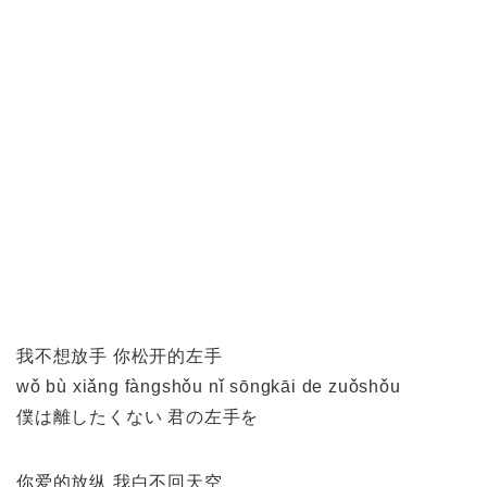
我不想放手 你松开的左手
wǒ bù xiǎng fàngshǒu nǐ sōngkāi de zuǒshǒu
僕は離したくない 君の左手を
你爱的放纵 我白不回天空