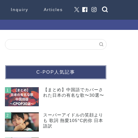
Inquiry
Articles
C-POP人気記事
【まとめ】中国語でカバーさ
1
れた日本の有名な歌〜30選〜
スーパーアイドルの笑顔より
2
も 歌詞 熱愛105°C的你 日本
語訳