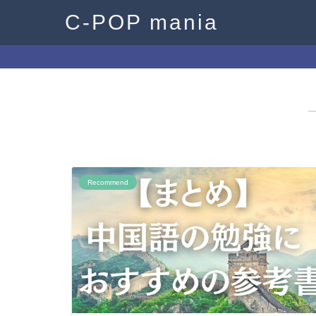
C-POP mania
Recommend