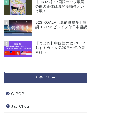
【TikTok】中国語ラップ歌詞
3
の曲の正体は真的没喝多とい
う歌！
B2$ KOALA【真的没喝多】歌
4
詞 TikTok ピンイン付日本語訳
【まとめ】中国語の歌 CPOP
5
おすすめ・人気20選〜初心者
向け〜
カテゴリー
C-POP
Jay Chou