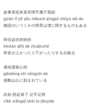
故事里也有某些情节属于我的
gùshi lǐ yě yǒu mǒuxiē qíngjié shǔyú wǒ de
物語のいつくかの情景は僕に関するものもある
和弦起伏的转折
héxián qǐfú de zhuǎnzhé
和音が上がったり下がったりする分岐点
感动是铭心的
gǎndòng shì míngxīn de
感動は心に刻まれている
此刻 想起谁了 记不记得
cǐkè xiǎngqǐ shéi le jìbujìde