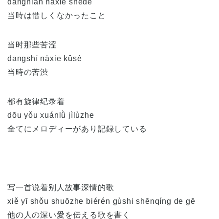
dāngnián nàxiē shěde
当時は惜しくなかったこと
当时那些苦涩
dāngshí nàxiē kǔsè
当時の苦渋
都有旋律纪录着
dōu yǒu xuánlǜ jìlùzhe
全てにメロディーがあり記録している
写一首说着别人故事深情的歌
xiě yī shǒu shuōzhe biérén gùshi shēnqíng de gē
他の人の深い愛を伝える歌を書く