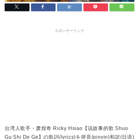
スポンサーリンク
台湾人歌手・萧煌奇 Ricky Hsiao【说故事的歌 Shuo
Gu Shi De Ge】の歌詞(lyrics)を拼音(pinyin)和訳(日语)