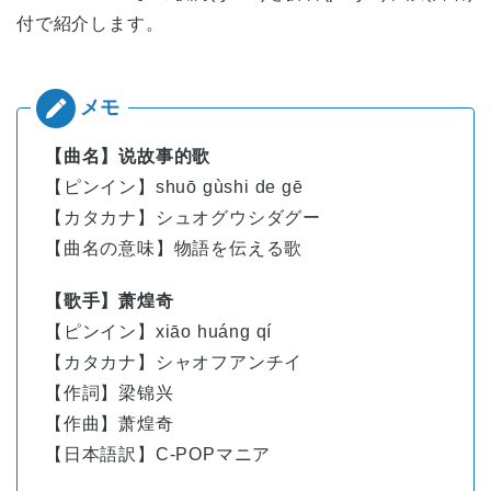
付で紹介します。
【曲名】说故事的歌
【ピンイン】shuō gùshi de gē
【カタカナ】シュオグウシダグー
【曲名の意味】物語を伝える歌
【歌手】萧煌奇
【ピンイン】
xiāo
huáng
qí
【カタカナ】シャオフアンチイ
【作詞】梁锦兴
【作曲】萧煌奇
【日本語訳】C-POPマニア