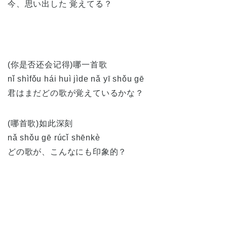
今、思い出した 覚えてる？
(你是否还会记得)哪一首歌
nǐ shìfǒu hái huì jìde nǎ yī shǒu gē
君はまだどの歌が覚えているかな？
(哪首歌)如此深刻
nǎ shǒu gē rúcǐ shēnkè
どの歌が、こんなにも印象的？