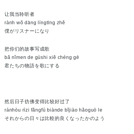
让我当聆听者
rành wǒ dāng língtīng zhě
僕がリスナーになり
把你们的故事写成歌
bǎ nǐmen de gùshi xiě chéng gē
君たちの物語を歌にする
然后日子彷佛变得比较好过了
ránhòu rìzi fǎngfú biànde bǐjiào hǎoguò le
それからの日々は比較的良くなったかのよう