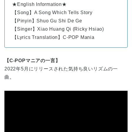
★English Information★
【Song】A Song Which Tells Story
【Pinyin】Shuo Gu Shi De Ge
【Singer】Xiao Huang Qi (Ricky Hsiao)
【Lyrics Translation】C-POP Mania
【C-POPマニアの一言】
2022年5月にリリースされた気持ち良いリズムの一
曲。