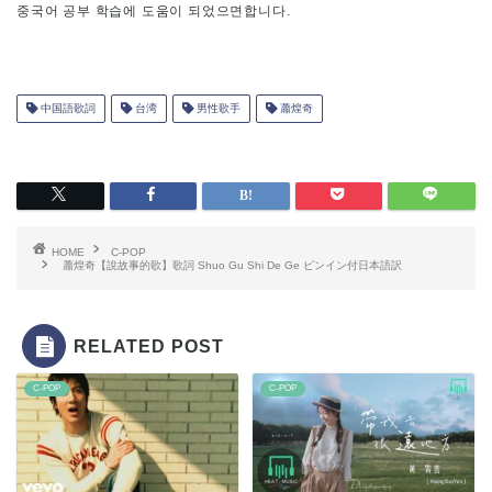
중국어 공부 학습에 도움이 되었으면합니다.
中国語歌詞
台湾
男性歌手
蕭煌奇
HOME
C-POP
蕭煌奇【說故事的歌】歌詞 Shuo Gu Shi De Ge ピンイン付日本語訳
RELATED POST
C-POP
C-POP