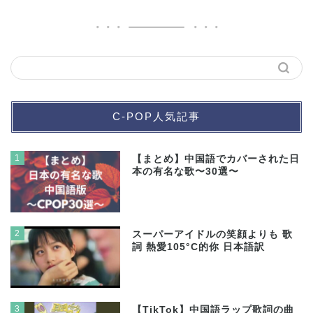
C-POP人気記事
1
【まとめ】中国語でカバーされた日
本の有名な歌〜30選〜
2
スーパーアイドルの笑顔よりも 歌
詞 熱愛105°C的你 日本語訳
3
【TikTok】中国語ラップ歌詞の曲