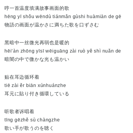
哼一首温度填满故事画面的歌
hēng yī shǒu wēndù tiánmǎn gùshi huàmiàn de gē
物語の画面が温かさに満ちた歌を口ずさむ
黑暗中一丝微光再弱也是暖的
hēi‘àn zhōng yīsī wēiguāng zài ruò yě shì nuǎn de
暗闇の中で微かな光も温かい
贴在耳边循环着
tiē zài ěr biān xúnhuánzhe
耳元に貼り付き循環している
听歌者诉唱着
tīng gēzhě sù chàngzhe
歌い手が歌うのを聴く