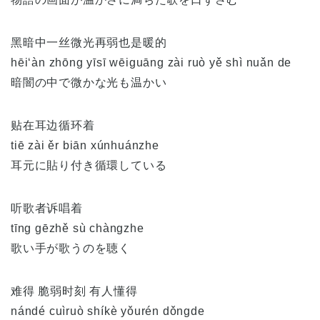
黑暗中一丝微光再弱也是暖的
hēi‘àn zhōng yīsī wēiguāng zài ruò yě shì nuǎn de
暗闇の中で微かな光も温かい
贴在耳边循环着
tiē zài ěr biān xúnhuánzhe
耳元に貼り付き循環している
听歌者诉唱着
tīng gēzhě sù chàngzhe
歌い手が歌うのを聴く
难得 脆弱时刻 有人懂得
nándé cuìruò shíkè yǒurén dǒngde