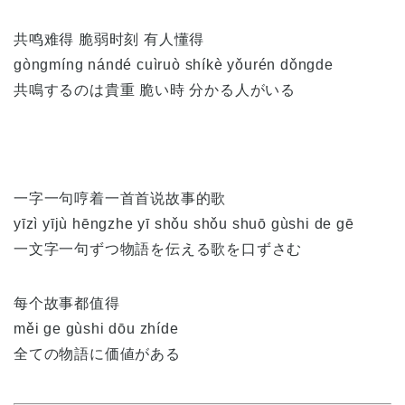
共鸣难得 脆弱时刻 有人懂得
gòngmíng nándé cuìruò shíkè yǒurén dǒngde
共鳴するのは貴重 脆い時 分かる人がいる
一字一句哼着一首首说故事的歌
yīzì yījù hēngzhe yī shǒu shǒu shuō gùshi de gē
一文字一句ずつ物語を伝える歌を口ずさむ
每个故事都值得
měi ge gùshi dōu zhíde
全ての物語に価値がある