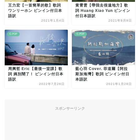
王力宏【一首簡單的歌】歌詞
黄霄雲【帶我去很遠地方】歌
ワンリーホン ピンイン付日本
詞 Huang Xiao Yun ピンイン
語訳
付日本語訳
2021年1月4日
2021年9月9日
C-POP
C-POP
周興哲 Eric【最後一堂課】歌
藍心羽 Cover. 菲道爾【阿拉
詞 媽別鬧了！ ピンイン付日本
斯加海灣】歌詞 ピンイン付日
語訳
本語訳
2022年7月26日
2021年1月28日
スポンサーリンク