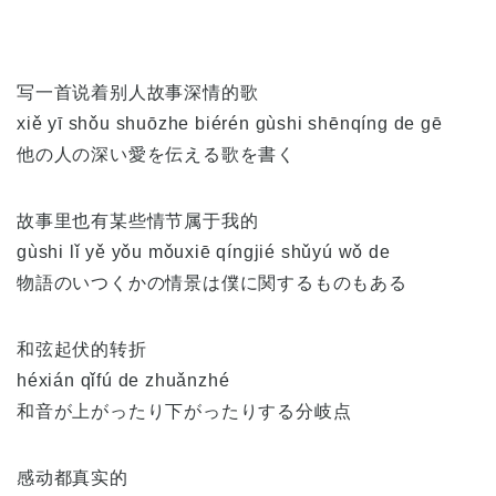
写一首说着别人故事深情的歌
xiě yī shǒu shuōzhe biérén gùshi shēnqíng de gē
他の人の深い愛を伝える歌を書く
故事里也有某些情节属于我的
gùshi lǐ yě yǒu mǒuxiē qíngjié shǔyú wǒ de
物語のいつくかの情景は僕に関するものもある
和弦起伏的转折
héxián qǐfú de zhuǎnzhé
和音が上がったり下がったりする分岐点
感动都真实的