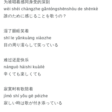
为谁唱着感同身受的深刻
wèi shéi chàngzhe gǎntóngshēnshòu de shēnkè
誰のために感じることを歌うの？
湿了眼眶笑着
shī le yǎnkuàng xiàozhe
目の周り濡らして笑っている
难过还是快乐
nánguò háishi kuàilè
辛くても楽しくても
寂寞时有歌陪着
jìmò shí yǒu gē péizhe
寂しい時は歌が付き添っている