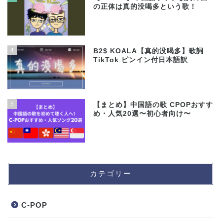
の正体は真的没喝多という歌！
4
B2$ KOALA【真的没喝多】歌詞
TikTok ピンイン付日本語訳
5
【まとめ】中国語の歌 CPOPおすす
め・人気20選〜初心者向け〜
カテゴリー
C-POP