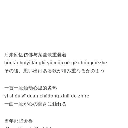
后来回忆彷佛与某些歌重叠着
hòulái huíyì fǎngfú yǔ mǒuxiē gē chóngdiézhe
その後、思い出はある歌が積み重なるかのよう
一首一段触动心里的炙热
yī shǒu yī duàn chùdòng xīnlǐ de zhìrè
一曲一段が心の熱さに触れる
当年那些舍得