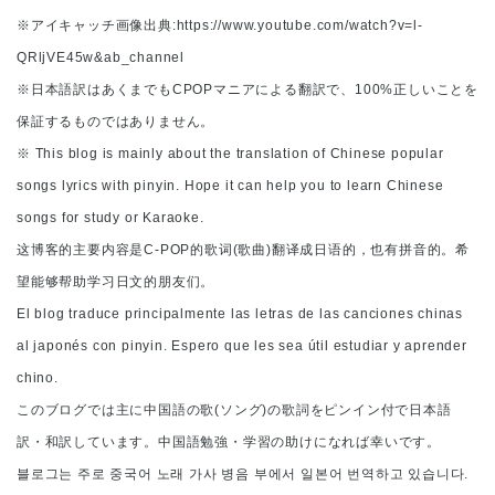
※アイキャッチ画像出典:https://www.youtube.com/watch?v=l-
QRljVE45w&ab_channel
※日本語訳はあくまでもCPOPマニアによる翻訳で、100%正しいことを
保証するものではありません。
※ This blog is mainly about the translation of Chinese popular
songs lyrics with pinyin. Hope it can help you to learn Chinese
songs for study or Karaoke.
这博客的主要内容是C-POP的歌词(歌曲)翻译成日语的，也有拼音的。希
望能够帮助学习日文的朋友们。
El blog traduce principalmente las letras de las canciones chinas
al japonés con pinyin. Espero que les sea útil estudiar y aprender
chino.
このブログでは主に中国語の歌(ソング)の歌詞をピンイン付で日本語
訳・和訳しています。中国語勉強・学習の助けになれば幸いです。
블로그는 주로 중국어 노래 가사 병음 부에서 일본어 번역하고 있습니다.