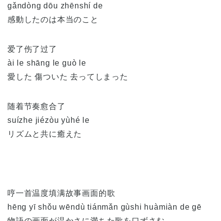
gǎndòng dōu zhēnshí de
感動したのは本当のこと
爱了伤了过了
ài le shāng le guò le
愛した 傷ついた 去ってしまった
随着节奏愈合了
suízhe jiézòu yùhé le
リズムと共に癒えた
哼一首温度填满故事画面的歌
hēng yī shǒu wēndù tiánmǎn gùshi huàmiàn de gē
物語の画面が温かさに満ちた歌を口ずさむ