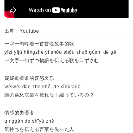
出典：Youtube
一字一句哼着一首首说故事的歌
yīzì yījù hēngzhe yī shǒu shǒu shuō gùshi de gē
一文字一句ずつ物語を伝える歌を口ずさむ
娓娓道着谁的喜怒哀乐
wěiwěi dào zhe shéi de xǐnù‘āilè
誰の喜怒哀楽を疲れなく綴っているの？
情感的失语者
qínggǎn de shīyǔ zhě
気持ちを伝える言葉を失った人