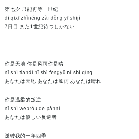
第七夕 只能再等一世纪
dì qīxī zhǐnéng zài děng yī shìjì
7日目 また1世紀待つしかない
你是天地 你是风雨你是晴
nǐ shì tiāndì nǐ shì fēngyǔ nǐ shì qíng
あなたは天地 あなたは風雨 あなたは晴れ
你是温柔的叛逆
nǐ shì wēbróu de pànnì
あなたは優しい反逆者
逆转我的一年四季