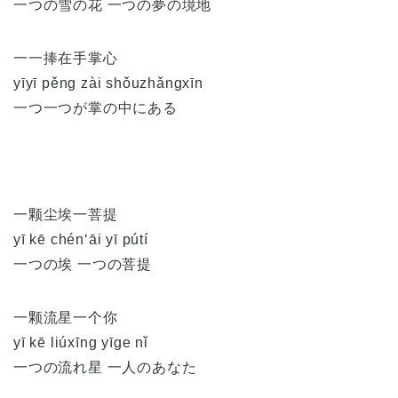
一つの雪の花 一つの夢の境地
一一捧在手掌心
yīyī pěng zài shǒuzhǎngxīn
一つ一つが掌の中にある
一颗尘埃一菩提
yī kē chén‘āi yī pútí
一つの埃 一つの菩提
一颗流星一个你
yī kē liúxīng yīge nǐ
一つの流れ星 一人のあなた