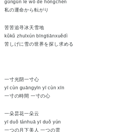
gǔngǔn le wǒ de hóngchén
私の運命から転がり
苦苦追寻冰天雪地
kǔkǔ zhuīxún bīngtiānxuědì
苦しげに雪の世界を探し求める
一寸光阴一寸心
yī cùn guāngyīn yī cùn xīn
一寸の時間 一寸の心
一朵昙花一朵云
yī duǒ tánhuā yī duǒ yún
一つの月下美人 一つの雲