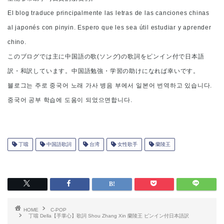
El blog traduce principalmente las letras de las canciones chinas
al japonés con pinyin. Espero que les sea útil estudiar y aprender
chino.
このブログでは主に中国語の歌(ソング)の歌詞をピンイン付で日本語
訳・和訳しています。中国語勉強・学習の助けになれば幸いです。
블로그는 주로 중국어 노래 가사 병음 부에서 일본어 번역하고 있습니다.
중국어 공부 학습에 도움이 되었으면합니다.
丁噹
中国語歌詞
台湾
女性歌手
蘭陵王
HOME
C-POP
丁噹 Della【手掌心】歌詞 Shou Zhang Xin 蘭陵王 ピンイン付日本語訳