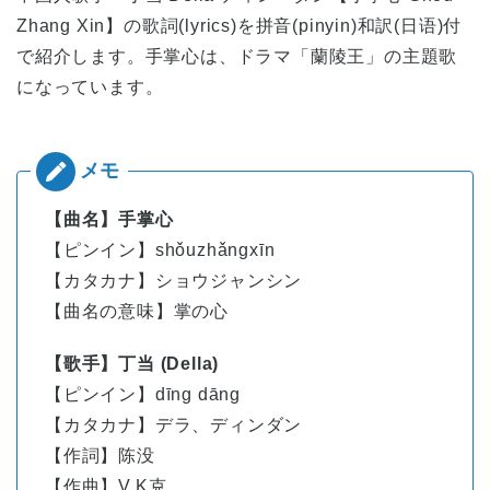
Zhang Xin】の歌詞(lyrics)を拼音(pinyin)和訳(日语)付
で紹介します。手掌心は、ドラマ「蘭陵王」の主題歌
になっています。
【曲名】手掌心
【ピンイン】shǒuzhǎngxīn
【カタカナ】ショウジャンシン
【曲名の意味】掌の心
【歌手】丁当 (Della)
【ピンイン】
dīng
dāng
【カタカナ】デラ、ディンダン
【作詞】陈没
【作曲】V.K克