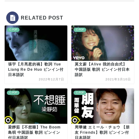
RELATED POST
C-POP
C-POP
張宇【月亮惹的禍】歌詞 Yue
莫文蔚【Alive 我的自由式】
Liang Re De Huo ピンイン付
中国語版 歌詞 ピンイン付日本
日本語訳
語訳
2022年12月7日
2021年3月10日
C-POP
C-POP
梁靜茹【不想睡】The Boom
周華健 エミール・チョウ 【朋
島唄 中国語版 歌詞 ピンイン
友 Friends】歌詞 ピンイン付
付日本語訳
日本語訳