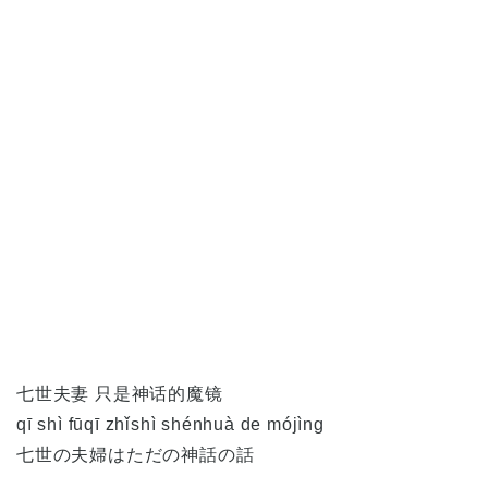
七世夫妻 只是神话的魔镜
qī shì fūqī zhǐshì shénhuà de mójìng
七世の夫婦はただの神話の話