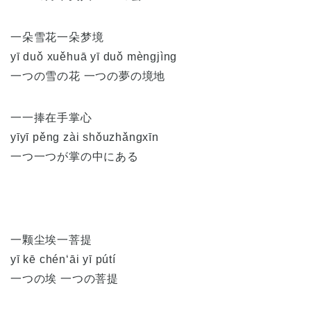
一朵雪花一朵梦境
yī duǒ xuěhuā yī duǒ mèngjìng
一つの雪の花 一つの夢の境地
一一捧在手掌心
yīyī pěng zài shǒuzhǎngxīn
一つ一つが掌の中にある
一颗尘埃一菩提
yī kē chén‘āi yī pútí
一つの埃 一つの菩提