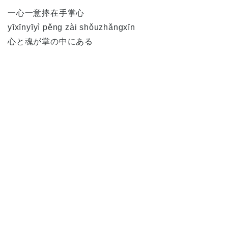
一心一意捧在手掌心
yīxīnyīyì pěng zài shǒuzhǎngxīn
心と魂が掌の中にある