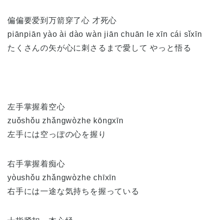
偏偏要爱到万箭穿了心 才死心
piānpiān yào ài dào wàn jiān chuān le xīn cái sǐxīn
たくさんの矢が心に刺さるまで愛して やっと悟る
左手掌握着空心
zuǒshǒu zhǎngwòzhe kōngxīn
左手には空っぽの心を握り
右手掌握着痴心
yòushǒu zhǎngwòzhe chīxīn
右手には一途な気持ちを握っている