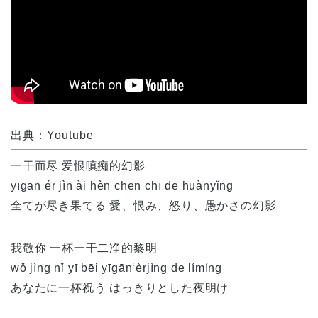
出典：Youtube
一干而尽 爱恨嗔痴的幻影
yīgān ér jìn ài hèn chēn chī de huànyǐng
全てが尽き果てる 愛、恨み、怒り、愚かさの幻影
我敬你 一杯一干二净的黎明
wǒ jìng nǐ yī bēi yīgān‘èrjìng de límíng
あなたに一杯祝う はっきりとした夜明け