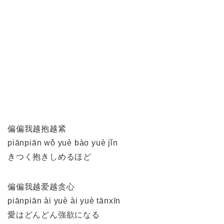
偏偏我越抱越紧
piānpiān wǒ yuè bào yuè jǐn
きつく抱きしめるほど
偏偏我越爱越贪心
piānpiān ài yuè ài yuè tānxīn
愛はどんどん強欲になる