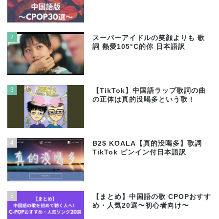
2
スーパーアイドルの笑顔よりも 歌
詞 熱愛105°C的你 日本語訳
3
【TikTok】中国語ラップ歌詞の曲
の正体は真的没喝多という歌！
4
B2$ KOALA【真的没喝多】歌詞
TikTok ピンイン付日本語訳
5
【まとめ】中国語の歌 CPOPおすす
め・人気20選〜初心者向け〜