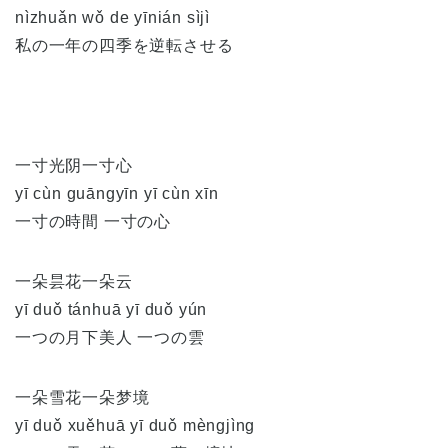
nìzhuǎn wǒ de yīnián sìjì
私の一年の四季を逆転させる
一寸光阴一寸心
yī cùn guāngyīn yī cùn xīn
一寸の時間 一寸の心
一朵昙花一朵云
yī duǒ tánhuā yī duǒ yún
一つの月下美人 一つの雲
一朵雪花一朵梦境
yī duǒ xuěhuā yī duǒ mèngjìng