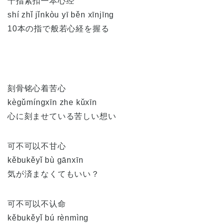
十指紧扣一本心经
shí zhǐ jǐnkòu yī běn xīnjīng
10本の指で般若心経を握る
刻骨铭心着苦心
kègǔmíngxīn zhe kǔxīn
心に刻ませている苦しい想い
可不可以不甘心
kěbukěyǐ bù gānxīn
気が済まなくてもいい？
可不可以不认命
kěbukěyǐ bú rènmìng