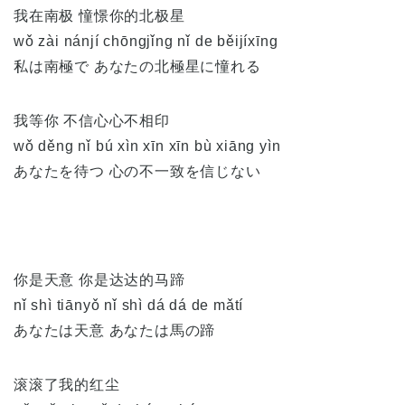
我在南极 憧憬你的北极星
wǒ zài nánjí chōngjǐng nǐ de běijíxīng
私は南極で あなたの北極星に憧れる
我等你 不信心心不相印
wǒ děng nǐ bú xìn xīn xīn bù xiāng yìn
あなたを待つ 心の不一致を信じない
你是天意 你是达达的马蹄
nǐ shì tiānyǒ nǐ shì dá dá de mǎtí
あなたは天意 あなたは馬の蹄
滚滚了我的红尘