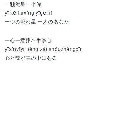
一颗流星一个你
yī kē liúxīng yīge nǐ
一つの流れ星 一人のあなた
一心一意捧在手掌心
yīxīnyīyì pěng zài shǒuzhǎngxīn
心と魂が掌の中にある