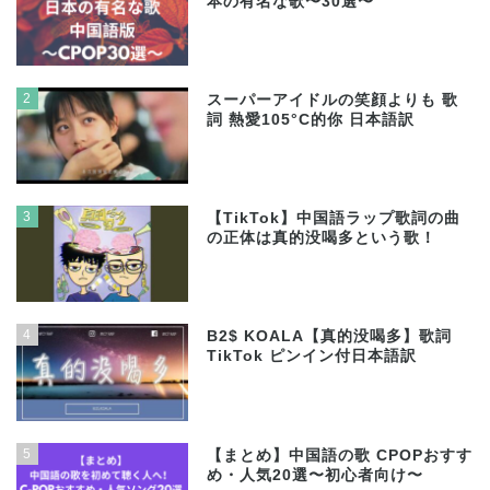
本の有名な歌〜30選〜
2
スーパーアイドルの笑顔よりも 歌
詞 熱愛105°C的你 日本語訳
3
【TikTok】中国語ラップ歌詞の曲
の正体は真的没喝多という歌！
4
B2$ KOALA【真的没喝多】歌詞
TikTok ピンイン付日本語訳
5
【まとめ】中国語の歌 CPOPおすす
め・人気20選〜初心者向け〜