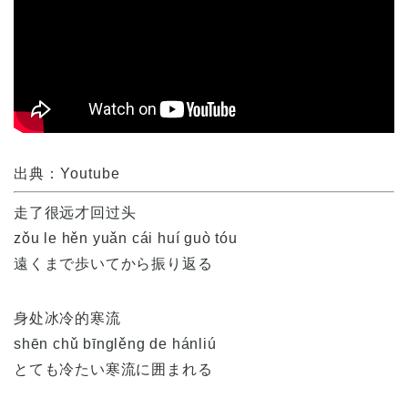
出典：Youtube
走了很远才回过头
zǒu le hěn yuǎn cái huí guò tóu
遠くまで歩いてから振り返る
身处冰冷的寒流
shēn chǔ bīnglěng de hánliú
とても冷たい寒流に囲まれる