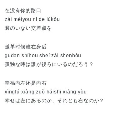
在没有你的路口
zài méiyou nǐ de lùkǒu
君のいない交差点を
孤单时候谁在身后
gūdān shíhou sheí zài shēnhòu
孤独な時は誰が後ろにいるのだろう？
幸福向左还是向右
xìngfú xiàng zuǒ háishi xiàng yòu
幸せは左にあるのか、それとも右なのか？