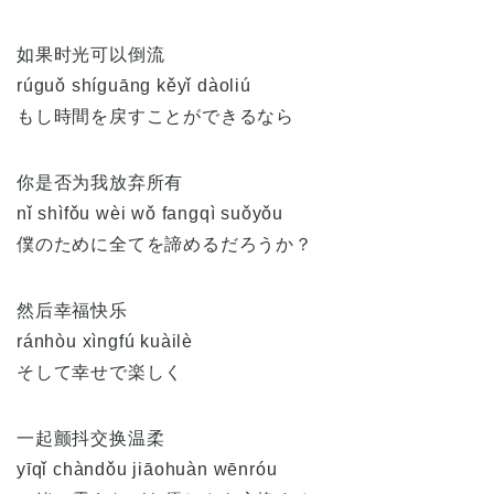
如果时光可以倒流
rúguǒ shíguāng kěyǐ dàoliú
もし時間を戻すことができるなら
你是否为我放弃所有
nǐ shìfǒu wèi wǒ fangqì suǒyǒu
僕のために全てを諦めるだろうか？
然后幸福快乐
ránhòu xìngfú kuàilè
そして幸せで楽しく
一起颤抖交换温柔
yīqǐ chàndǒu jiāohuàn wēnróu