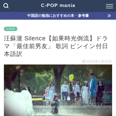
C-POP mania
中国語の勉強におすすめの本・参考書
C-POP
汪蘇瀧 Silence【如果時光倒流】ドラ
マ「最佳前男友」 歌詞 ピンイン付日
本語訳
2022年1月15日