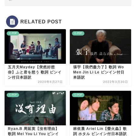
RELATED POST
C-POP
C-POP
五月天Mayday【突然好想
張宇【我們盡力了】歌詞 Wo
你】ふと君を想う 歌詞 ピンイ
Men Jin Li Le ピンイン付日
ン付日本語訳
本語訳
2020年6月27日
2022年3月30日
C-POP
C-POP
Ryan.B 周延英【沒有理由】
林依晨 Ariel Lin【螢火蟲】歌
歌詞 Mei You Li You ピンイ
詞 ホタル ピンイン付日本語訳