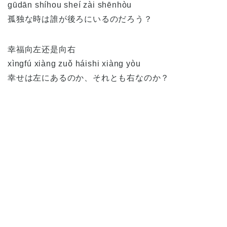
gūdān shíhou sheí zài shēnhòu
孤独な時は誰が後ろにいるのだろう？
幸福向左还是向右
xìngfú xiàng zuǒ háishi xiàng yòu
幸せは左にあるのか、それとも右なのか？