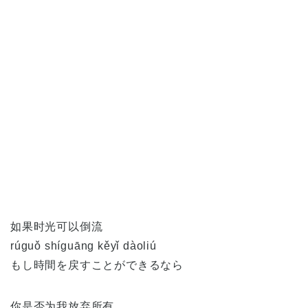
如果时光可以倒流
rúguǒ shíguāng kěyǐ dàoliú
もし時間を戻すことができるなら
你是否为我放弃所有