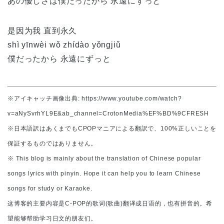
あの優しさは僕だったから 永遠にずっと
是因为我 直到永久
shì yīnwèi wǒ zhídào yǒngjiǔ
僕だったから 永遠にずっと
※アイキャッチ画像出典: https://www.youtube.com/watch?
v=aNySvrhYL9E&ab_channel=CrotonMedia%EF%BD%9CFRESH
※日本語訳はあくまでもCPOPマニアによる翻訳で、100%正しいことを
保証するものではありません。
※ This blog is mainly about the translation of Chinese popular
songs lyrics with pinyin. Hope it can help you to learn Chinese
songs for study or Karaoke.
这博客的主要内容是C-POP的歌词(歌曲)翻译成日语的，也有拼音的。希
望能够帮助学习日文的朋友们。