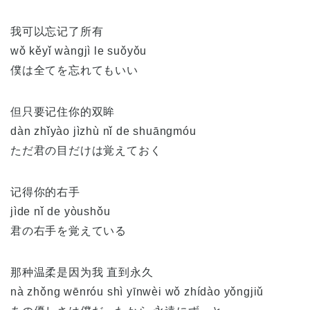
我可以忘记了所有
wǒ kěyǐ wàngjì le suǒyǒu
僕は全てを忘れてもいい
但只要记住你的双眸
dàn zhǐyào jìzhù nǐ de shuāngmóu
ただ君の目だけは覚えておく
记得你的右手
jìde nǐ de yòushǒu
君の右手を覚えている
那种温柔是因为我 直到永久
nà zhǒng wēnróu shì yīnwèi wǒ zhídào yǒngjiǔ