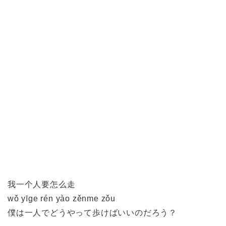
我一个人要怎么走
wǒ yīge rén yào zěnme zǒu
僕は一人でどうやって歩けばいいのだろう？