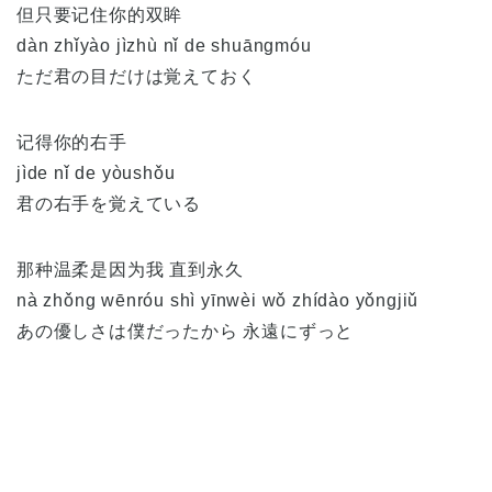
但只要记住你的双眸
dàn zhǐyào jìzhù nǐ de shuāngmóu
ただ君の目だけは覚えておく
记得你的右手
jìde nǐ de yòushǒu
君の右手を覚えている
那种温柔是因为我 直到永久
nà zhǒng wēnróu shì yīnwèi wǒ zhídào yǒngjiǔ
あの優しさは僕だったから 永遠にずっと