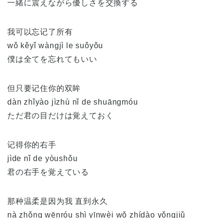
一緒に震えながら優しさを交換する
我可以忘记了所有
wǒ kěyǐ wàngjì le suǒyǒu
僕は全てを忘れてもいい
但只要记住你的双眸
dàn zhǐyào jìzhù nǐ de shuāngmóu
ただ君の目だけは覚えておく
记得你的右手
jìde nǐ de yòushǒu
君の右手を覚えている
那种温柔是因为我 直到永久
nà zhǒng wēnróu shì yīnwèi wǒ zhídào yǒngjiǔ