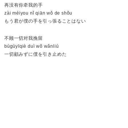
再没有你牵我的手
zài méiyou nǐ qiān wǒ de shǒu
もう君が僕の手を引っ張ることはない
不顾一切对我挽留
bùgùyīqiè duì wǒ wǎnliú
一切顧みずに僕を引き止めた