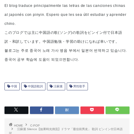
El blog traduce principalmente las letras de las canciones chinas
al japonés con pinyin. Espero que les sea útil estudiar y aprender
chino.
このブログでは主に中国語の歌(ソング)の歌詞をピンイン付で日本語
訳・和訳しています。中国語勉強・学習の助けになれば幸いです。
블로그는 주로 중국어 노래 가사 병음 부에서 일본어 번역하고 있습니다.
중국어 공부 학습에 도움이 되었으면합니다.
中国
中国語歌詞
汪蘇瀧
男性歌手
HOME
C-POP
汪蘇瀧 Silence【如果時光倒流】ドラマ「最佳前男友」 歌詞 ピンイン付日本語
訳