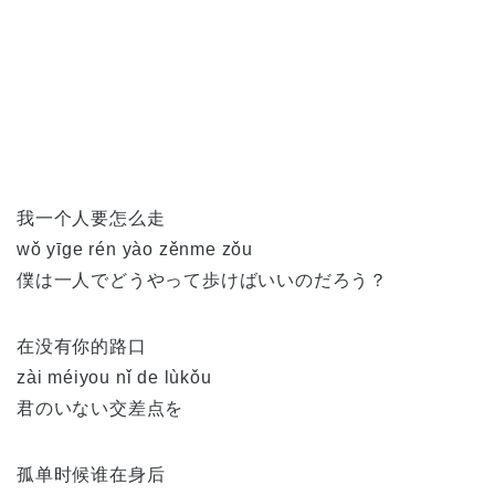
我一个人要怎么走
wǒ yīge rén yào zěnme zǒu
僕は一人でどうやって歩けばいいのだろう？
在没有你的路口
zài méiyou nǐ de lùkǒu
君のいない交差点を
孤单时候谁在身后