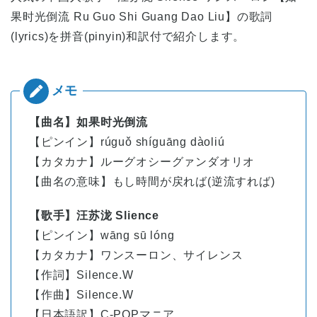
果时光倒流 Ru Guo Shi Guang Dao Liu】の歌詞
(lyrics)を拼音(pinyin)和訳付で紹介します。
【曲名】如果时光倒流
【ピンイン】rúguǒ shíguāng dàoliú
【カタカナ】ルーグオシーグァンダオリオ
【曲名の意味】もし時間が戻れば(逆流すれば)
【歌手】汪苏泷 Slience
【ピンイン】
wāng
sū
lóng
【カタカナ】ワンスーロン、サイレンス
【作詞】Silence.W
【作曲】Silence.W
【日本語訳】C-POPマニア