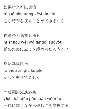
如果时光可以倒流
rúguǒ shíguāng kěyǐ dàoliú
もし時間を戻すことができるなら
你是否为我放弃所有
nǐ shìfǒu wèi wǒ fangqì suǒyǒu
僕のために全てを諦めるだろうか？
然后幸福快乐
ránhòu xìngfú kuàilè
そして幸せで楽しく
一起颤抖交换温柔
yīqǐ chàndǒu jiāohuàn wēnróu
一緒に震えながら優しさを交換する