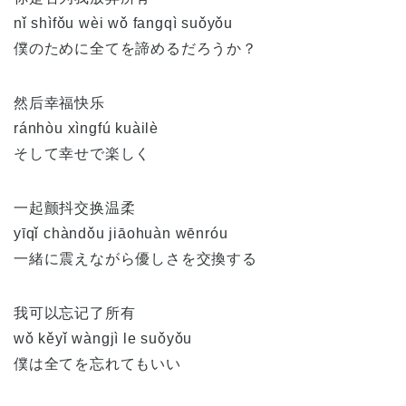
nǐ shìfǒu wèi wǒ fangqì suǒyǒu
僕のために全てを諦めるだろうか？
然后幸福快乐
ránhòu xìngfú kuàilè
そして幸せで楽しく
一起颤抖交换温柔
yīqǐ chàndǒu jiāohuàn wēnróu
一緒に震えながら優しさを交換する
我可以忘记了所有
wǒ kěyǐ wàngjì le suǒyǒu
僕は全てを忘れてもいい