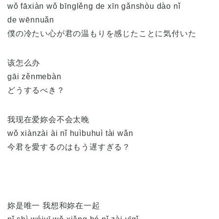
wǒ fāxiàn wǒ bīnglěng de xīn gǎnshòu dào nǐ
de wēnnuǎn
僕の冷たい心が君の温もりを感じたことに気付いた
该怎么办
gāi zěnmebàn
どうするべき？
我现在爱妳会不会太晚
wǒ xiànzài ài nǐ huìbuhuì tài wǎn
今君を愛するのはもう遅すぎる？
妳是唯一 我想和妳在一起