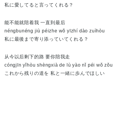
私に愛してると言ってくれる？
能不能就陪着我 一直到最后
néngbunéng jiù péizhe wǒ yīzhí dào zuìhòu
私に最後まで寄り添っていてくれる？
从今以后剩下的路 要你陪我走
cóngjīn yǐhòu shèngxià de lù yào nǐ péi wǒ zǒu
これから残りの道を 私と一緒に歩んでほしい