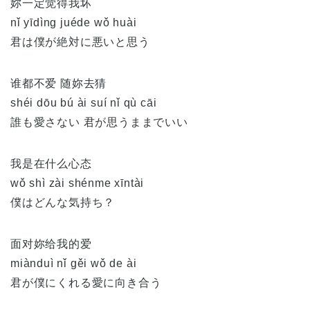
妳一定觉得我坏
nǐ yīdìng juéde wǒ huài
君は僕が絶対に悪いと思う
谁都不爱 随妳去猜
shéi dōu bú ài suí nǐ qù cāi
誰も愛さない 君が思うままでいい
我是在什么心态
wǒ shì zài shénme xīntài
僕はどんな気持ち？
面对妳给我的爱
miànduì nǐ gěi wǒ de ài
君が僕にくれる愛に向き合う