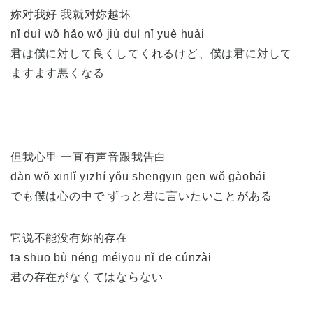
妳对我好 我就对妳越坏
nǐ duì wǒ hǎo wǒ jiù duì nǐ yuè huài
君は僕に対して良くしてくれるけど、僕は君に対して
ますます悪くなる
但我心里 一直有声音跟我告白
dàn wǒ xīnlǐ yīzhí yǒu shēngyīn gēn wǒ gàobái
でも僕は心の中で ずっと君に言いたいことがある
它说不能没有妳的存在
tā shuō bù néng méiyou nǐ de cúnzài
君の存在がなくてはならない