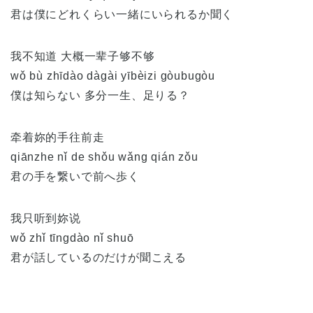
君は僕にどれくらい一緒にいられるか聞く
我不知道 大概一辈子够不够
wǒ bù zhīdào dàgài yībèizi gòubugòu
僕は知らない 多分一生、足りる？
牵着妳的手往前走
qiānzhe nǐ de shǒu wǎng qián zǒu
君の手を繋いで前へ歩く
我只听到妳说
wǒ zhǐ tīngdào nǐ shuō
君が話しているのだけが聞こえる