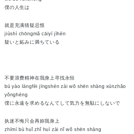
僕の人生は
就是充满猜疑忌恨
jiùshì chōngmǎ cāiyí jìhèn
疑いと妬みに満ちている
不要浪费精神在我身上寻找永恒
bú yào làngfèi jīngshén zài wǒ shēn shàng xúnzhǎo
yǒnghéng
僕に永遠を求めるなんてして気力を無駄にしないで
执迷不悔只会再妳我身上
zhímí bù huǐ zhǐ huì zài nǐ wǒ shēn shàng