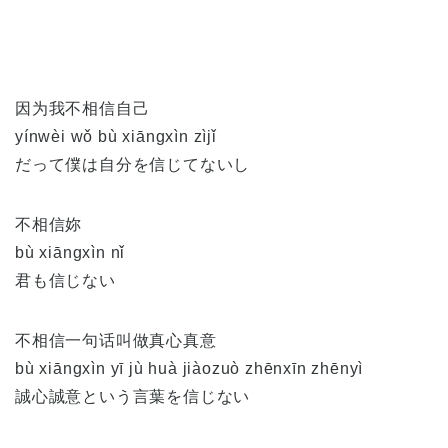
因为我不相信自己
yínwèi wǒ bù xiāngxìn zìjǐ
だって僕は自分を信じてないし
不相信妳
bù xiāngxìn nǐ
君も信じない
不相信一句话叫做真心真意
bù xiāngxìn yī jù huà jiàozuò zhēnxīn zhēnyì
誠心誠意という言葉を信じない