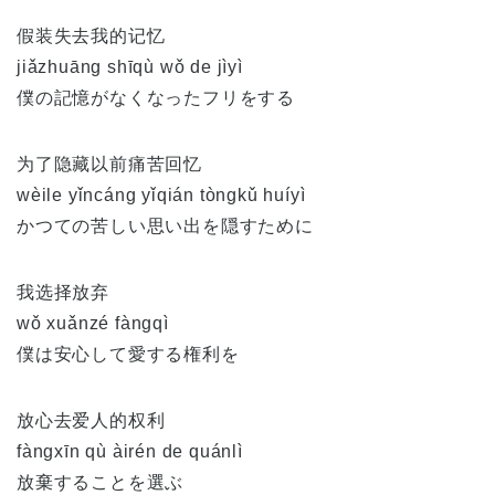
假装失去我的记忆
jiǎzhuāng shīqù wǒ de jìyì
僕の記憶がなくなったフリをする
为了隐藏以前痛苦回忆
wèile yǐncáng yǐqián tòngkǔ huíyì
かつての苦しい思い出を隠すために
我选择放弃
wǒ xuǎnzé fàngqì
僕は安心して愛する権利を
放心去爱人的权利
fàngxīn qù àirén de quánlì
放棄することを選ぶ