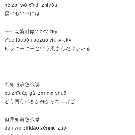
hé zài wǒ xīndǐ zhǐyǒu
僕の心の中には
一个老婆叫做Vicky-cky
yīge lǎopō jiàozuò vicky-cky
ビッキーキーという奥さんだけがいる
不知道该怎么说
bù zhīdào gāi zěnme shuō
どう言うべきか分からないけど
但我知道怎么做
dàn wǒ zhīdào zěnme zuò