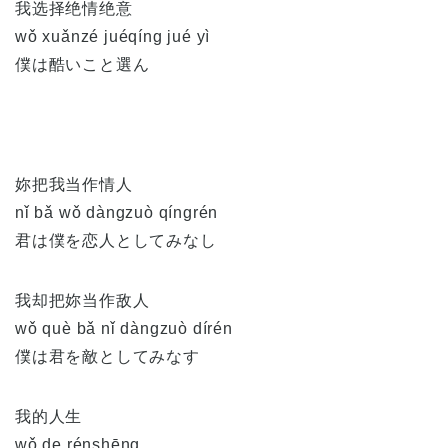
我选择绝情绝意
wǒ xuǎnzé juéqíng jué yì
僕は酷いこと選ん
妳把我当作情人
nǐ bǎ wǒ dàngzuò qíngrén
君は僕を恋人としてみなし
我却把妳当作敌人
wǒ què bǎ nǐ dàngzuò dírén
僕は君を敵としてみなす
我的人生
wǒ de rénshēng