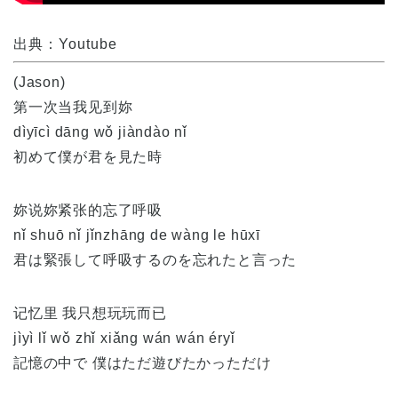
出典：Youtube
(Jason)
第一次当我见到妳
dìyīcì dāng wǒ jiàndào nǐ
初めて僕が君を見た時
妳说妳紧张的忘了呼吸
nǐ shuō nǐ jǐnzhāng de wàng le hūxī
君は緊張して呼吸するのを忘れたと言った
记忆里 我只想玩玩而已
jìyì lǐ wǒ zhǐ xiǎng wán wán éryǐ
記憶の中で 僕はただ遊びたかっただけ