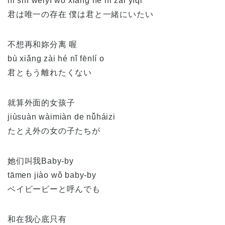
nǐ shì wéiyī wǒ xiǎng hé nǐ zài yīqǐ
君は唯一の存在 僕は君と一緒にいたい
不想再和妳分离 喔
bù xiǎng zài hé nǐ fēnlí o
君ともう離れたくない
就算外面的女孩子
jiùsuàn wàimiàn de nǚháizi
たとえ外の女の子たちが
她们叫我Baby-by
tāmen jiào wǒ baby-by
ベイビービーと呼んでも
和在我心底只有