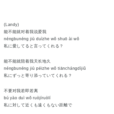
(Landy)
能不能就对着我说爱我
néngbunéng jiù duìzhe wǒ shuō ài wǒ
私に愛してると言ってくれる？
能不能就陪着我天长地久
néngbunéng jiù péizhe wǒ tiānchángdìjiǔ
私にずっと寄り添っていてくれる？
不要对我若即若离
bú yào duì wǒ ruòjíruòlí
私に対して近くも遠くもない距離で