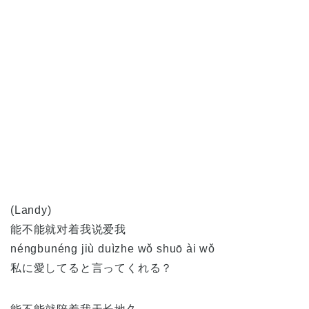
(Landy)
能不能就对着我说爱我
néngbunéng jiù duìzhe wǒ shuō ài wǒ
私に愛してると言ってくれる？