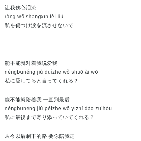
让我伤心泪流
ràng wǒ shāngxīn lèi liú
私を傷つけ涙を流させないで
能不能就对着我说爱我
néngbunéng jiù duìzhe wǒ shuō ài wǒ
私に愛してると言ってくれる？
能不能就陪着我 一直到最后
néngbunéng jiù péizhe wǒ yīzhí dào zuìhòu
私に最後まで寄り添っていてくれる？
从今以后剩下的路 要你陪我走