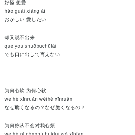
好怪 想爱
hǎo guài xiǎng ài
おかしい 愛したい
却又说不出来
què yòu shuōbuchūlái
でも口に出して言えない
为何心软 为何心软
wèihé xīnruǎn wèihé xīnruǎn
なぜ脆くなるの？なぜ脆くなるの？
为何妳从不会对我心烦
wèihé nǐ cóngbù huìduì wǒ xīnfán