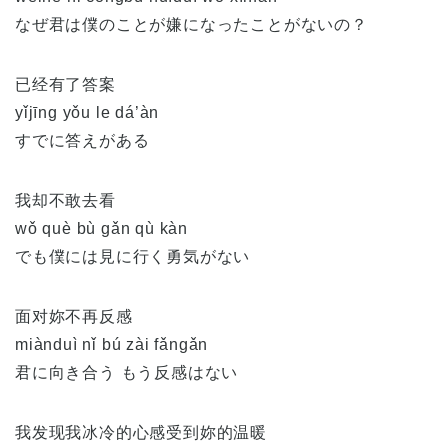
なぜ君は僕のことが嫌になったことがないの？
已经有了答案
yǐjīng yǒu le dá’àn
すでに答えがある
我却不敢去看
wǒ què bù gǎn qù kàn
でも僕には見に行く勇気がない
面对妳不再反感
miànduì nǐ bú zài fǎngǎn
君に向き合う もう反感はない
我发现我冰冷的心感受到妳的温暖