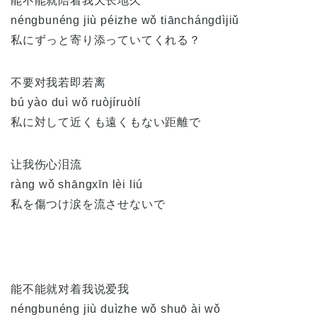
能不能就陪着我天长地久
néngbunéng jiù péizhe wǒ tiānchángdìjiǔ
私にずっと寄り添っていてくれる？
不要对我若即若离
bú yào duì wǒ ruòjíruòlí
私に対して近くも遠くもない距離で
让我伤心泪流
ràng wǒ shāngxīn lèi liú
私を傷つけ涙を流させないで
能不能就对着我说爱我
néngbunéng jiù duìzhe wǒ shuō ài wǒ