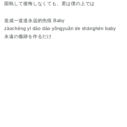
固執して後悔しなくても、君は僕の上では
造成一道道永远的伤痕 Baby
zàochéng yī dào dào yǒngyuǎn de shānghén baby
永遠の傷跡を作るだけ