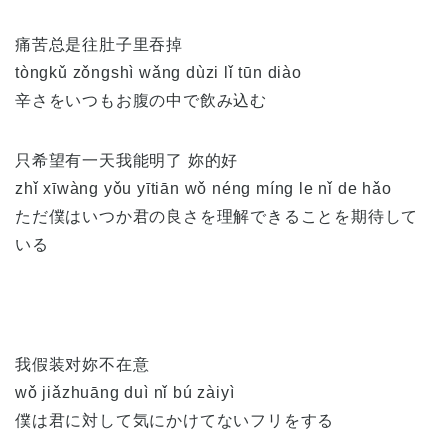
痛苦总是往肚子里吞掉
tòngkǔ zǒngshì wǎng dùzi lǐ tūn diào
辛さをいつもお腹の中で飲み込む
只希望有一天我能明了 妳的好
zhǐ xīwàng yǒu yītiān wǒ néng míng le nǐ de hǎo
ただ僕はいつか君の良さを理解できることを期待して
いる
我假装对妳不在意
wǒ jiǎzhuāng duì nǐ bú zàiyì
僕は君に対して気にかけてないフリをする