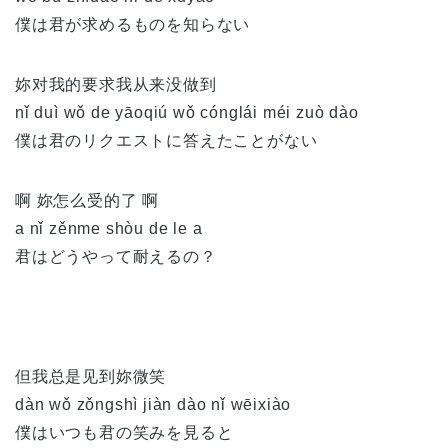
僕は君が求めるものを知らない
妳对我的要求我从来没做到
nǐ duì wǒ de yāoqiú wǒ cónglái méi zuò dào
僕は君のリクエストに答えたことがない
啊 妳怎么受的了 啊
a nǐ zěnme shòu de le a
君はどうやって耐えるの？
但我总是见到妳微笑
dàn wǒ zǒngshì jiàn dào nǐ wēixiào
僕はいつも君の笑みを見ると