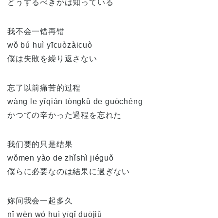
どうするべきかは知っている
我不会一错再错
wǒ bú huì yīcuòzàicuò
僕は失敗を繰り返さない
忘了以前痛苦的过程
wàng le yǐqián tòngkǔ de guòchéng
かつての辛かった過程を忘れた
我们要的只是结果
wǒmen yào de zhǐshì jiéguǒ
僕らに必要なのは結果に過ぎない
妳问我会一起多久
nǐ wèn wó huì yīqǐ duōjiǔ