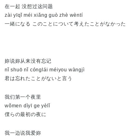
在一起 没想过这问题
zài yīqǐ méi xiǎng guò zhè wèntí
一緒になる このことについて考えたことがなかった
妳说妳从来没有忘记
nǐ shuō nǐ cónglái méiyou wàngjì
君は忘れたことがないと言う
我们第一个夜里
wǒmen dìyī ge yèlǐ
僕らの最初の夜に
我一边说我爱妳