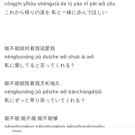
cóngjīn yǐhòu shèngxià de lù yào nǐ péi wǒ zǒu
これから残りの道を 私と一緒に歩んでほしい
能不能就对着我说爱我
néngbunéng jiù duìzhe wǒ shuō ài wǒ
私に愛してると言ってくれる？
能不能就陪着我天长地久
néngbunéng jiù péizhe wǒ tiānchángdìjiǔ
私にずっと寄り添っていてくれる？
能不能 能不能 能不能够
néngbunéng néngbunéng néngbunénggòu
Articles