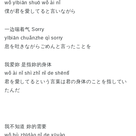
wǒ yībiān shuō wǒ ài nǐ
僕が君を愛してると言いながら
一边喘着气 Sorry
yībiān chuǎnzhe qì sorry
息を吐きながらごめんと言ったことを
我爱妳 是指妳的身体
wǒ ài nǐ shì zhǐ nǐ de shēntǐ
君を愛してるという言葉は君の身体のことを指してい
たんだ
我不知道 妳的需要
wǒ bù zhīdào nǐ de xūyào