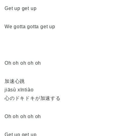
Get up get up
We gotta gotta get up
Oh oh oh oh oh
加速心跳
jiāsù xīntiào
心のドキドキが加速する
Oh oh oh oh oh
Get up get up