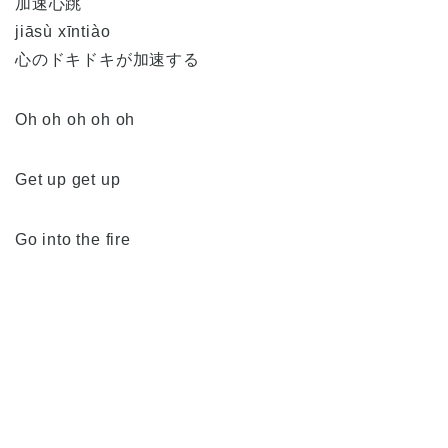
加速心跳
jiāsù xīntiào
心のドキドキが加速する
Oh oh oh oh oh
Get up get up
Go into the fire