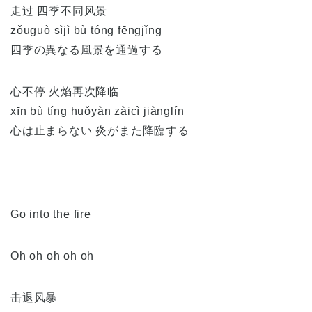
走过 四季不同风景
zǒuguò sìjì bù tóng fēngjǐng
四季の異なる風景を通過する
心不停 火焰再次降临
xīn bù tíng huǒyàn zàicì jiànglín
心は止まらない 炎がまた降臨する
Go into the fire
Oh oh oh oh oh
击退风暴