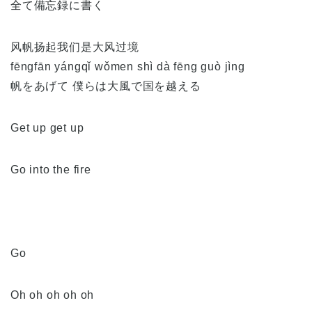
全て備忘録に書く
风帆扬起我们是大风过境
fēngfān yángqǐ wǒmen shì dà fēng guò jìng
帆をあげて 僕らは大風で国を越える
Get up get up
Go into the fire
Go
Oh oh oh oh oh