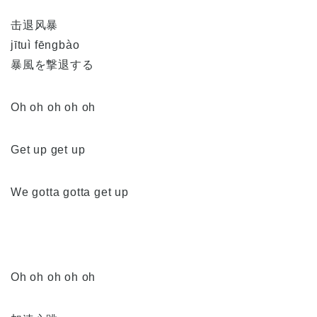
击退风暴
jītuì fēngbào
暴風を撃退する
Oh oh oh oh oh
Get up get up
We gotta gotta get up
Oh oh oh oh oh