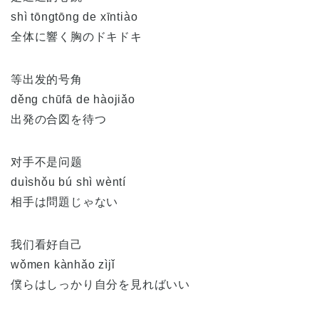
shì tōngtōng de xīntiào
全体に響く胸のドキドキ
等出发的号角
děng chūfā de hàojiǎo
出発の合図を待つ
对手不是问题
duìshǒu bú shì wèntí
相手は問題じゃない
我们看好自己
wǒmen kànhǎo zìjǐ
僕らはしっかり自分を見ればいい