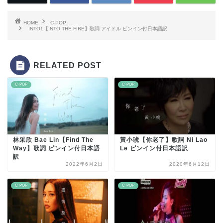
HOME
C-POP
INTO1【INTO THE FIRE】歌詞 アイドル ピンイン付日本語訳
RELATED POST
C-POP
C-POP
林采欣 Bae Lin【Find The
黃小琥【你老了】歌詞 Ni Lao
Way】歌詞 ピンイン付日本語
Le ピンイン付日本語訳
訳
2022年6月2日
2020年6月12日
C-POP
C-POP