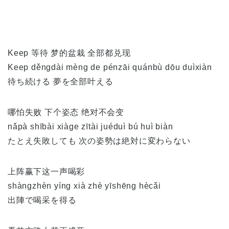
Keep 等待 梦的盆栽 全部都兑现
Keep děngdài mèng de pénzāi quánbù dōu duìxiàn
待ち続ける 夢を全部叶える
哪怕失败 下个姿态 绝对不会变
nǎpà shībài xiàge zītài juéduì bú huì biàn
たとえ失敗しても 次の姿勢は絶対に変わらない
上阵赢下这一声喝彩
shàngzhèn yíng xià zhè yīshēng hècǎi
出陣で喝采を得る