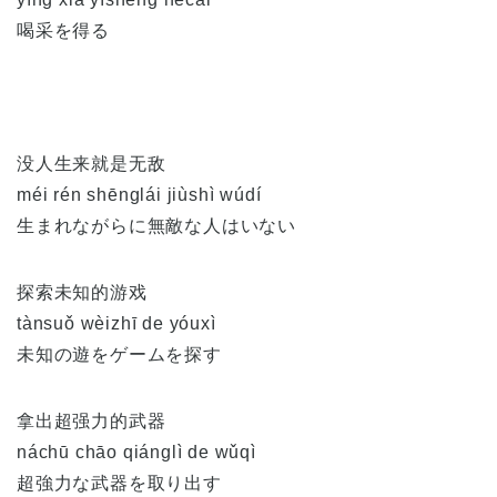
喝采を得る
没人生来就是无敌
méi rén shēnglái jiùshì wúdí
生まれながらに無敵な人はいない
探索未知的游戏
tànsuǒ wèizhī de yóuxì
未知の遊をゲームを探す
拿出超强力的武器
náchū chāo qiánglì de wǔqì
超強力な武器を取り出す