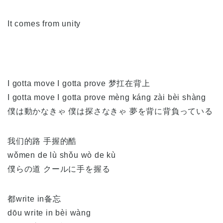
It comes from unity
I gotta move I gotta prove 梦扛在背上
I gotta move I gotta prove mèng káng zài bèi shàng
僕は動かなきゃ 僕は探さなきゃ 夢を背に背負っている
我们的路 手握的酷
wǒmen de lù shǒu wò de kù
僕らの道 クールに手を握る
都write in备忘
dōu write in bèi wàng