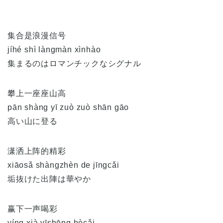
集合是浪漫信号
jíhé shì làngmàn xìnhào
集まるのはロマンチックなシグナル
攀上一座座山高
pān shàng yī zuò zuò shān gāo
高い山に登る
潇洒上阵的精彩
xiāosǎ shàngzhèn de jīngcǎi
垢抜けた出陣は華やか
赢下一声喝彩
yíng xià yīshēng hècǎi