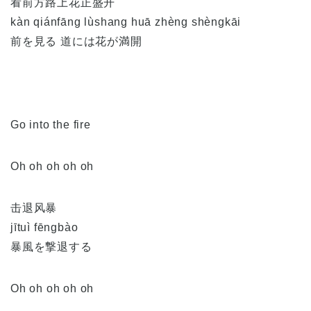
看前方路上花正盛开
kàn qiánfāng lùshang huā zhèng shèngkāi
前を見る 道には花が満開
Go into the fire
Oh oh oh oh oh
击退风暴
jītuì fēngbào
暴風を撃退する
Oh oh oh oh oh