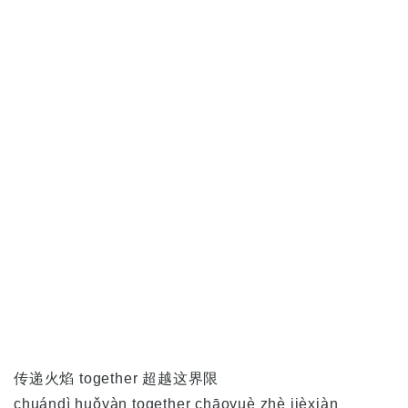
传递火焰 together 超越这界限
chuándì huǒyàn together chāoyuè zhè jièxiàn