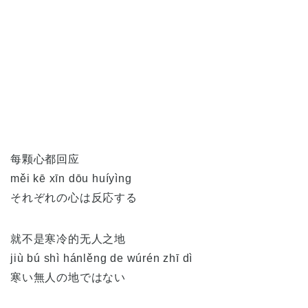
每颗心都回应
měi kē xīn dōu huíyìng
それぞれの心は反応する
就不是寒冷的无人之地
jiù bú shì hánlěng de wúrén zhī dì
寒い無人の地ではない