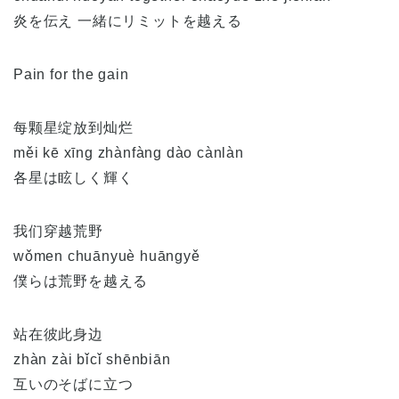
炎を伝え 一緒にリミットを越える
Pain for the gain
每颗星绽放到灿烂
měi kē xīng zhànfàng dào cànlàn
各星は眩しく輝く
我们穿越荒野
wǒmen chuānyuè huāngyě
僕らは荒野を越える
站在彼此身边
zhàn zài bǐcǐ shēnbiān
互いのそばに立つ