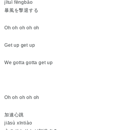
jītuì fēngbào
暴風を撃退する
Oh oh oh oh oh
Get up get up
We gotta gotta get up
Oh oh oh oh oh
加速心跳
jiāsù xīntiào