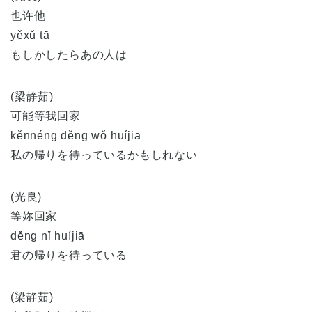
也许他
yěxǔ tā
もしかしたらあの人は
(梁静茹)
可能等我回家
kěnnéng děng wǒ huíjiā
私の帰りを待っているかもしれない
(光良)
等妳回家
děng nǐ huíjiā
君の帰りを待っている
(梁静茹)