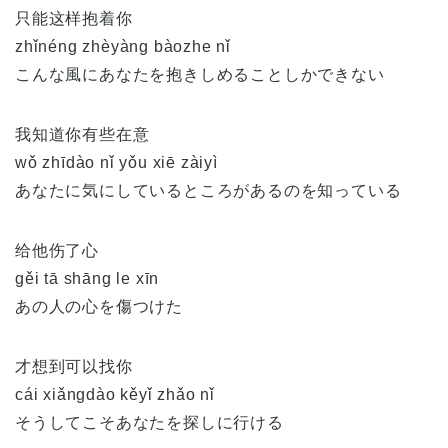
只能这样抱着你
zhǐnéng zhèyàng bàozhe nǐ
こんな風にあなたを抱きしめることしかできない
我知道你有些在意
wǒ zhīdào nǐ yǒu xiē zàiyì
あなたに気にしているところがあるのを知っている
给他伤了心
gěi tā shāng le xīn
あの人の心を傷つけた
才想到可以找你
cái xiǎngdào kěyǐ zhǎo nǐ
そうしてこそあなたを探しに行ける