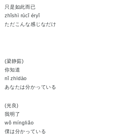
只是如此而已
zhǐshì rúcǐ éryǐ
ただこんな感じなだけ
(梁静茹)
你知道
nǐ zhīdào
あなたは分かっている
(光良)
我明了
wǒ míngliǎo
僕は分かっている