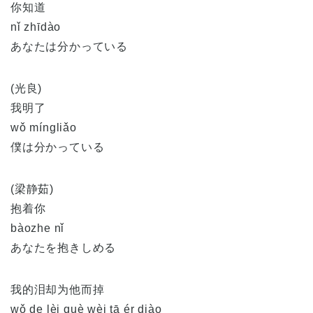
你知道
nǐ zhīdào
あなたは分かっている
(光良)
我明了
wǒ míngliǎo
僕は分かっている
(梁静茹)
抱着你
bàozhe nǐ
あなたを抱きしめる
我的泪却为他而掉
wǒ de lèi què wèi tā ér diào