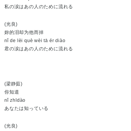
私の涙はあの人のために流れる
(光良)
妳的泪却为他而掉
nǐ de lèi què wèi tā ér diào
君の涙はあの人のために流れる
(梁静茹)
你知道
nǐ zhīdào
あなたは知っている
(光良)