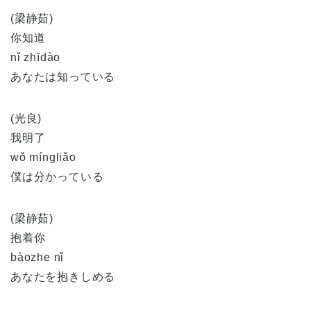
(梁静茹)
你知道
nǐ zhīdào
あなたは知っている
(光良)
我明了
wǒ míngliǎo
僕は分かっている
(梁静茹)
抱着你
bàozhe nǐ
あなたを抱きしめる