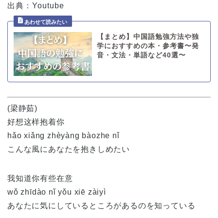
出典：Youtube
【まとめ】中国語勉強方法や独
学におすすめの本・参考書〜発
音・文法・単語など40選〜
(梁静茹)
好想这样抱着你
hǎo xiǎng zhèyàng bàozhe nǐ
こんな風にあなたを抱きしめたい
我知道你有些在意
wǒ zhīdào nǐ yǒu xiē zàiyì
あなたに気にしているところがあるのを知っている