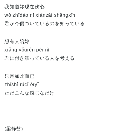
我知道妳现在伤心
wǒ zhīdào nǐ xiànzài shāngxīn
君が今傷ついているのを知っている
想有人陪妳
xiǎng yǒurén péi nǐ
君に付き添っている人を考える
只是如此而已
zhǐshì rúcǐ éryǐ
ただこんな感じなだけ
(梁静茹)