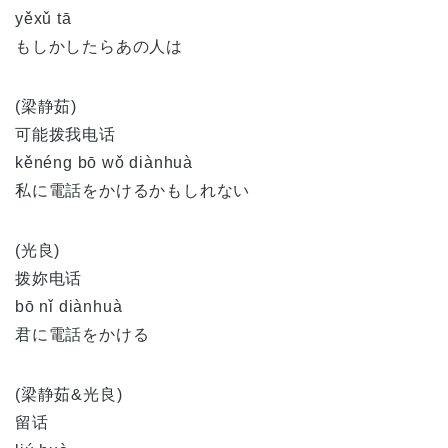
yěxǔ tā
もしかしたらあの人は
(梁静茹)
可能拨我电话
kěnéng bō wǒ diànhuà
私に電話をかけるかもしれない
(光良)
拨妳电话
bō nǐ diànhuà
君に電話をかける
(梁静茹&光良)
留话