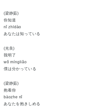
(梁静茹)
你知道
nǐ zhīdào
あなたは知っている
(光良)
我明了
wǒ míngliǎo
僕は分かっている
(梁静茹)
抱着你
bàozhe nǐ
あなたを抱きしめる