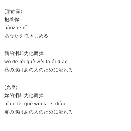
(梁静茹)
抱着你
bàozhe nǐ
あなたを抱きしめる
我的泪却为他而掉
wǒ de lèi què wèi tā ér diào
私の涙はあの人のために流れる
(光良)
妳的泪却为他而掉
nǐ de lèi què wèi tā ér diào
君の涙はあの人のために流れる