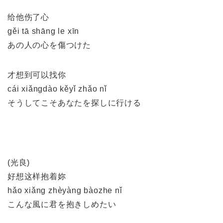
给他伤了心
gěi tā shāng le xīn
あの人の心を傷つけた
才想到可以找你
cái xiǎngdào kěyǐ zhǎo nǐ
そうしてこそあなたを探しに行ける
(光良)
好想这样抱着妳
hǎo xiǎng zhèyàng bàozhe nǐ
こんな風に君を抱きしめたい