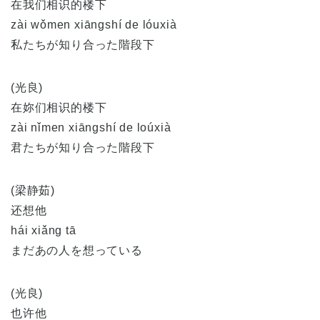
在我们相识的楼下
zài wǒmen xiāngshí de lóuxià
私たちが知り合った階段下
(光良)
在妳们相识的楼下
zài nǐmen xiāngshí de loúxià
君たちが知り合った階段下
(梁静茹)
还想他
hái xiǎng tā
まだあの人を想っている
(光良)
也许他