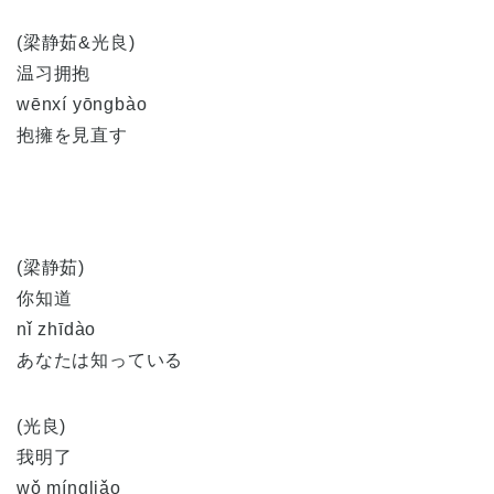
(梁静茹&光良)
温习拥抱
wēnxí yōngbào
抱擁を見直す
(梁静茹)
你知道
nǐ zhīdào
あなたは知っている
(光良)
我明了
wǒ míngliǎo