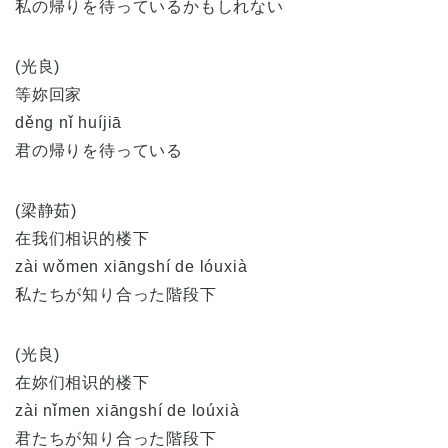
私の帰りを待っているかもしれない
(光良)
等妳回家
děng nǐ huíjiā
君の帰りを待っている
(梁静茹)
在我们相识的楼下
zài wǒmen xiāngshí de lóuxià
私たちが知り合った階段下
(光良)
在妳们相识的楼下
zài nǐmen xiāngshí de loúxià
君たちが知り合った階段下