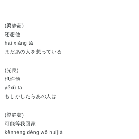
(梁静茹)
还想他
hái xiǎng tā
まだあの人を想っている
(光良)
也许他
yěxǔ tā
もしかしたらあの人は
(梁静茹)
可能等我回家
kěnnéng děng wǒ huíjiā