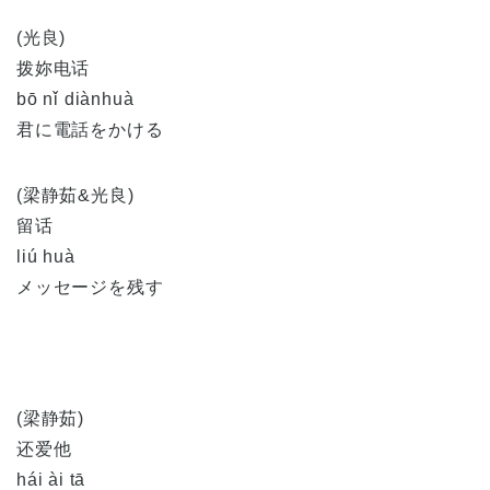
(光良)
拨妳电话
bō nǐ diànhuà
君に電話をかける
(梁静茹&光良)
留话
liú huà
メッセージを残す
(梁静茹)
还爱他
hái ài tā