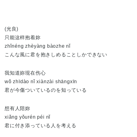
(光良)
只能这样抱着妳
zhǐnéng zhèyàng bàozhe nǐ
こんな風に君を抱きしめることしかできない
我知道妳现在伤心
wǒ zhīdào nǐ xiànzài shāngxīn
君が今傷ついているのを知っている
想有人陪妳
xiǎng yǒurén péi nǐ
君に付き添っている人を考える