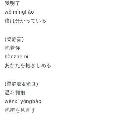
我明了
wǒ míngliǎo
僕は分かっている
(梁静茹)
抱着你
bàozhe nǐ
あなたを抱きしめる
(梁静茹&光良)
温习拥抱
wēnxí yōngbào
抱擁を見直す