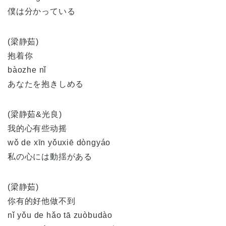
僕は分かっている
(梁静茹)
抱着你
bàozhe nǐ
あなたを抱きしめる
(梁静茹&光良)
我的心有些动摇
wǒ de xīn yǒuxiē dòngyáo
私の心には動揺がある
(梁静茹)
你有的好他做不到
nǐ yǒu de hǎo tā zuòbudào