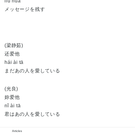
liú huà
メッセージを残す
(梁静茹)
还爱他
hái ài tā
まだあの人を愛している
(光良)
妳爱他
nǐ ài tā
君はあの人を愛している
Articles
(梁静茹)