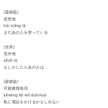
(梁静茹)
还想他
hái xiǎng tā
まだあの人を想っている
(光良)
也许他
yěxǔ tā
もしかしたらあの人は
(梁静茹)
可能拨我电话
kěnéng bō wǒ diànhuà
私に電話をかけるかもしれない