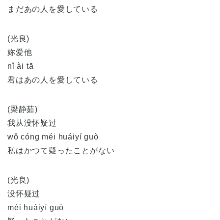
まだあの人を愛している
(光良)
妳爱他
nǐ ài tā
君はあの人を愛している
(梁静茹)
我从没怀疑过
wǒ cóng méi huáiyí guò
私はかつて疑ったことがない
(光良)
没怀疑过
méi huáiyí guò