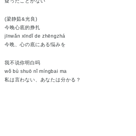
疑ったことがない
(梁静茹&光良)
今晚心底的挣扎
jīnwǎn xīndǐ de zhēngzhá
今晩、心の底にある悩みを
我不说你明白吗
wǒ bù shuō nǐ míngbai ma
私は言わない、あなたは分かる？