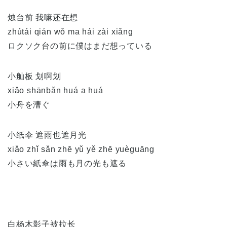
烛台前 我嘛还在想
zhútái qián wǒ ma hái zài xiǎng
ロクソク台の前に僕はまだ想っている
小舢板 划啊划
xiǎo shānbǎn huá a huá
小舟を漕ぐ
小纸伞 遮雨也遮月光
xiǎo zhǐ sǎn zhē yǔ yě zhē yuèguāng
小さい紙傘は雨も月の光も遮る
白杨木影子被拉长