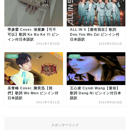
季彥霖 Cover. 張紫豪【可不
ALL IN 5【都有我在】歌詞
可以】歌詞 Ke Bu Ke Yi ピン
Dou You Wo Zai ピンイン付
イン付日本語訳
日本語訳
2021年7月23日
2022年2月21日
C-POP
C-POP
吴青峰 Cover. 陳奕迅【我
王心凌 Cyndi Wang【當你】
們】歌詞 Wo Men ピンイン付
歌詞 Dang Ni ピンイン付日本
日本語訳
語訳
2021年7月11日
2021年9月18日
スポンサーリンク