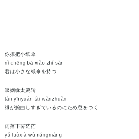
你撑把小纸伞
nǐ chēng bǎ xiǎo zhǐ sǎn
君は小さな紙傘を持つ
叹姻缘太婉转
tàn yīnyuán tài wǎnzhuǎn
縁が婉曲しすぎているのにため息をつく
雨落下雾茫茫
yǔ luòxià wùmángmáng