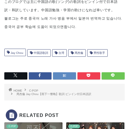
このブログでは主に中国語の歌(ソング)の歌詞をピンイン付で日本語
訳・和訳しています。中国語勉強・学習の助けになれば幸いです。
블로그는 주로 중국어 노래 가사 병음 부에서 일본어 번역하고 있습니다.
중국어 공부 학습에 도움이 되었으면합니다.
Jay Chou
中国語歌詞
台湾
周杰倫
男性歌手
HOME
C-POP
周杰倫 Jay Chou【雨下一整晚】歌詞 ピンイン付日本語訳
RELATED POST
C-POP
C-POP