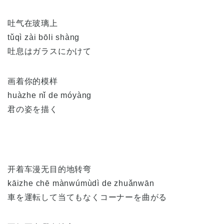
吐气在玻璃上
tǔqì zài bōli shàng
吐息はガラスにかけて
画着你的模样
huàzhe nǐ de móyàng
君の姿を描く
开着车漫无目的地转弯
kāizhe chē mànwúmùdì de zhuǎnwān
車を運転して当てもなくコーナーを曲がる