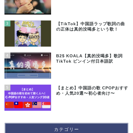
3
【TikTok】中国語ラップ歌詞の曲
の正体は真的没喝多という歌！
4
B2$ KOALA【真的没喝多】歌詞
TikTok ピンイン付日本語訳
5
【まとめ】中国語の歌 CPOPおすす
め・人気20選〜初心者向け〜
カテゴリー