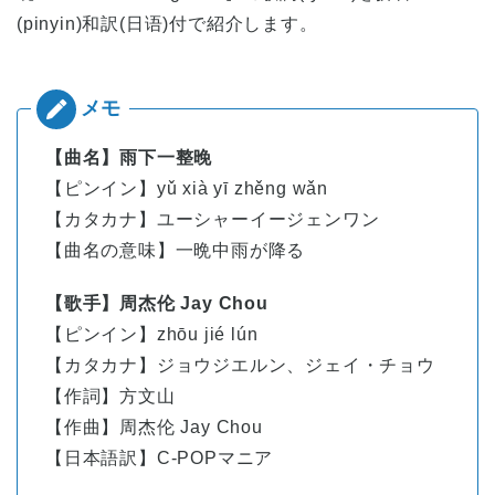
(pinyin)和訳(日语)付で紹介します。
【曲名】雨下一整晚
【ピンイン】yǔ xià yī zhěng wǎn
【カタカナ】ユーシャーイージェンワン
【曲名の意味】一晩中雨が降る
【歌手】周杰伦 Jay Chou
【ピンイン】zhōu jié lún
【カタカナ】ジョウジエルン、ジェイ・チョウ
【作詞】方文山
【作曲】周杰伦 Jay Chou
【日本語訳】C-POPマニア