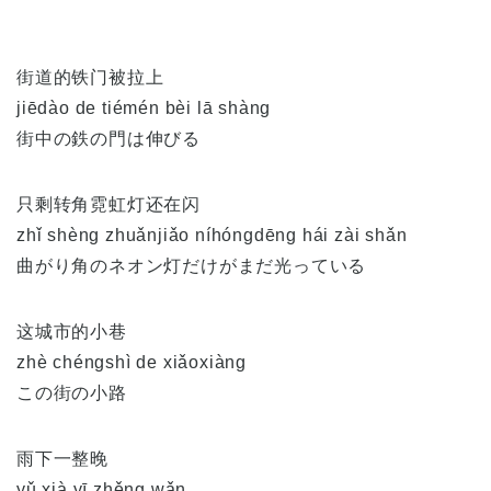
街道的铁门被拉上
jiēdào de tiémén bèi lā shàng
街中の鉄の門は伸びる
只剩转角霓虹灯还在闪
zhǐ shèng zhuǎnjiǎo níhóngdēng hái zài shǎn
曲がり角のネオン灯だけがまだ光っている
这城市的小巷
zhè chéngshì de xiǎoxiàng
この街の小路
雨下一整晚
yǔ xià yī zhěng wǎn