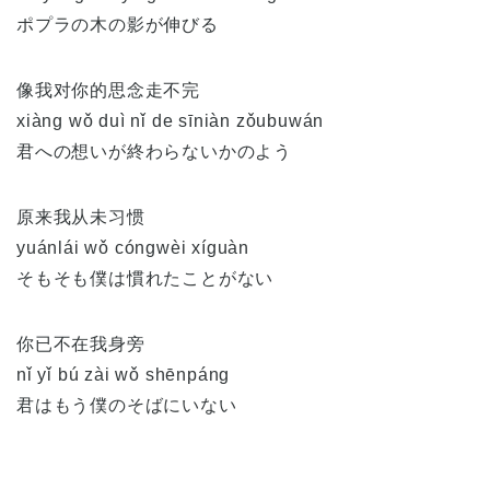
ポプラの木の影が伸びる
像我对你的思念走不完
xiàng wǒ duì nǐ de sīniàn zǒubuwán
君への想いが終わらないかのよう
原来我从未习惯
yuánlái wǒ cóngwèi xíguàn
そもそも僕は慣れたことがない
你已不在我身旁
nǐ yǐ bú zài wǒ shēnpáng
君はもう僕のそばにいない