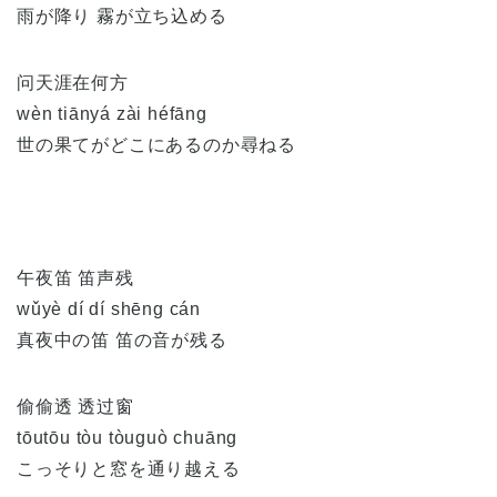
雨が降り 霧が立ち込める
问天涯在何方
wèn tiānyá zài héfāng
世の果てがどこにあるのか尋ねる
午夜笛 笛声残
wǔyè dí dí shēng cán
真夜中の笛 笛の音が残る
偷偷透 透过窗
tōutōu tòu tòuguò chuāng
こっそりと窓を通り越える