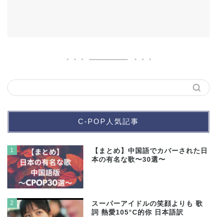
C-POP人気記事
1
【まとめ】中国語でカバーされた日
本の有名な歌〜30選〜
2
スーパーアイドルの笑顔よりも 歌
詞 熱愛105°C的你 日本語訳