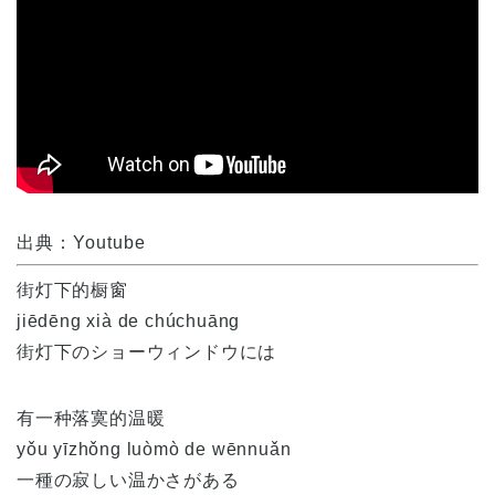
出典：Youtube
街灯下的橱窗
jiēdēng xià de chúchuāng
街灯下のショーウィンドウには
有一种落寞的温暖
yǒu yīzhǒng luòmò de wēnnuǎn
一種の寂しい温かさがある