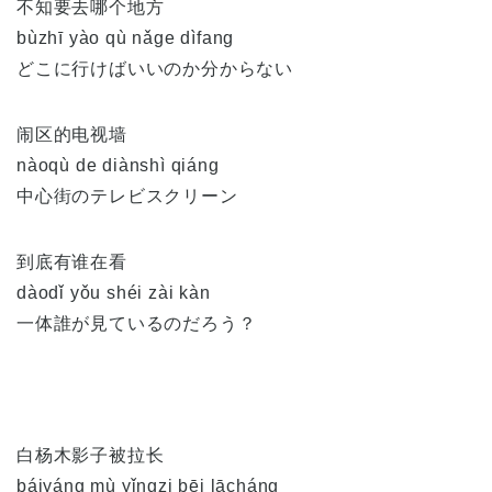
不知要去哪个地方
bùzhī yào qù nǎge dìfang
どこに行けばいいのか分からない
闹区的电视墙
nàoqù de diànshì qiáng
中心街のテレビスクリーン
到底有谁在看
dàodǐ yǒu shéi zài kàn
一体誰が見ているのだろう？
白杨木影子被拉长
báiyáng mù yǐngzi bēi lācháng