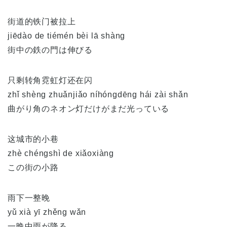
街道的铁门被拉上
jiēdào de tiémén bèi lā shàng
街中の鉄の門は伸びる
只剩转角霓虹灯还在闪
zhǐ shèng zhuǎnjiǎo níhóngdēng hái zài shǎn
曲がり角のネオン灯だけがまだ光っている
这城市的小巷
zhè chéngshì de xiǎoxiàng
この街の小路
雨下一整晚
yǔ xià yī zhěng wǎn
一晩中雨が降る