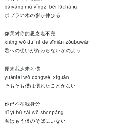
báiyáng mù yǐngzi bēi lācháng
ポプラの木の影が伸びる
像我对你的思念走不完
xiàng wǒ duì nǐ de sīniàn zǒubuwán
君への想いが終わらないかのよう
原来我从未习惯
yuánlái wǒ cóngwèi xíguàn
そもそも僕は慣れたことがない
你已不在我身旁
nǐ yǐ bú zài wǒ shēnpáng
君はもう僕のそばにいない