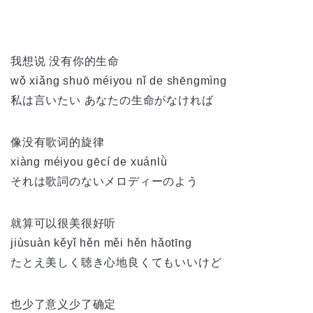
我想说 没有你的生命
wǒ xiǎng shuō méiyou nǐ de shēngmìng
私は言いたい あなたの生命がなければ
像没有歌词的旋律
xiàng méiyou gēcí de xuánlǜ
それは歌詞のないメロディーのよう
就算可以很美很好听
jiùsuàn kěyǐ hěn měi hěn hǎotīng
たとえ美しく聴き心地良くてもいいけど
也少了意义少了确定