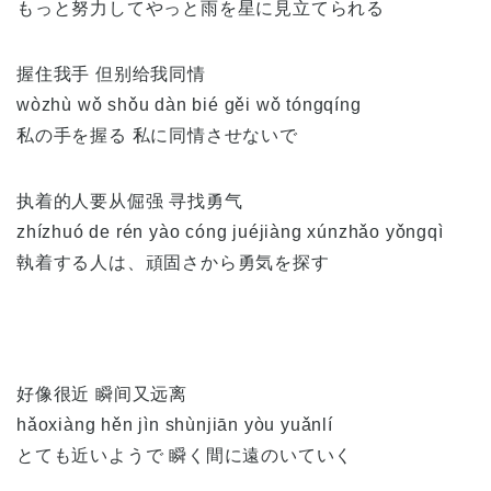
もっと努力してやっと雨を星に見立てられる
握住我手 但别给我同情
wòzhù wǒ shǒu dàn bié gěi wǒ tóngqíng
私の手を握る 私に同情させないで
执着的人要从倔强 寻找勇气
zhízhuó de rén yào cóng juéjiàng xúnzhǎo yǒngqì
執着する人は、頑固さから勇気を探す
好像很近 瞬间又远离
hǎoxiàng hěn jìn shùnjiān yòu yuǎnlí
とても近いようで 瞬く間に遠のいていく