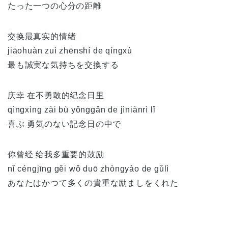
たった一つの心分の距離
交换最真实的情绪
jiāohuàn zuì zhēnshí de qíngxù
最も誠実な気持ちを交換する
庆幸 在不勇敢的纪念日里
qìngxìng zài bù yǒnggǎn de jìniànrì lǐ
喜ぶ 勇気のない記念日の中で
你曾经 给我多重要的鼓励
nǐ céngjīng gěi wǒ duō zhòngyào de gǔlì
あなたはかつて多くの貴重な励ましをくれた