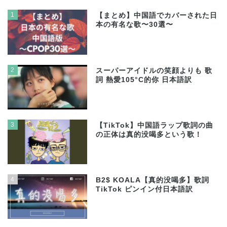
1
【まとめ】中国語でカバーされた日
本の有名な歌〜30選〜
2
スーパーアイドルの笑顔よりも 歌
詞 熱愛105°C的你 日本語訳
3
【TikTok】中国語ラップ歌詞の曲
の正体は真的没喝多という歌！
4
B2$ KOALA【真的没喝多】歌詞
TikTok ピンイン付日本語訳