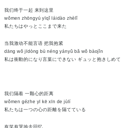
我们终于一起 来到这里
wǒmen zhōngyú yīqǐ láidào zhèlǐ
私たちはやっとここまで来た
当我激动不能言语 把我抱紧
dāng wǒ jīdòng bù néng yányǔ bǎ wǒ bàojǐn
私は衝動的になり言葉にできない ギュッと抱きしめて
我们隔着 一颗心的距离
wǒmen gézhe yī kē xīn de jùlí
私たちは一つの心の距離を隔てている
有笑有哭地去回忆