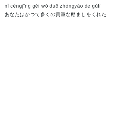
nǐ céngjīng gěi wǒ duō zhòngyào de gǔlì
あなたはかつて多くの貴重な励ましをくれた