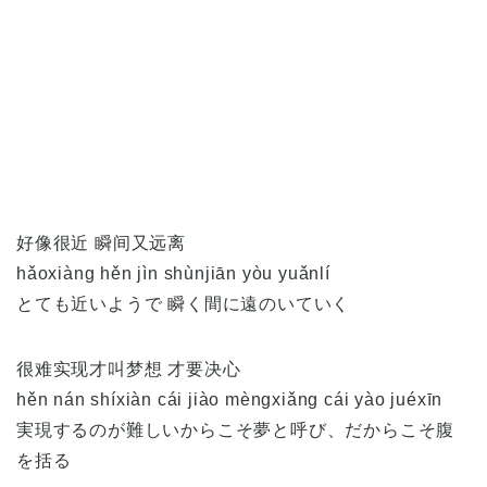
好像很近 瞬间又远离
hǎoxiàng hěn jìn shùnjiān yòu yuǎnlí
とても近いようで 瞬く間に遠のいていく
很难实现才叫梦想 才要决心
hěn nán shíxiàn cái jiào mèngxiǎng cái yào juéxīn
実現するのが難しいからこそ夢と呼び、だからこそ腹
を括る