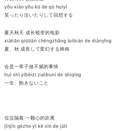
yǒu xiào yǒu kū de qù huíyì
笑ったり泣いたりして回想する
夏天秋天 成长蜕变的电影
xiàtiān qiūtiān chéngzhǎng tuìbiàn de diànyǐng
夏、秋 成長して変幻する映画
会是一辈子做不腻的事情
huì shì yībèizi zuòbunì de shìqíng
一生、飽きないこと
仅仅隔着 一颗心的距离
jǐnjǐn gézhe yī kē xīn de jùlí