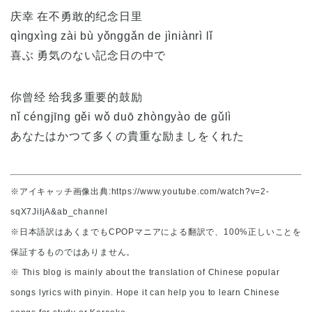
庆幸 在不勇敢的纪念日里
qìngxìng zài bù yǒnggǎn de jìniànrì lǐ
喜ぶ 勇気のない記念日の中で
你曾经 给我多重要的鼓励
nǐ céngjīng gěi wǒ duō zhòngyào de gǔlì
あなたはかつて多くの貴重な励ましをくれた
※アイキャッチ画像出典:https://www.youtube.com/watch?v=2-
sqX7JiIjA&ab_channel
※日本語訳はあくまでもCPOPマニアによる翻訳で、100%正しいことを
保証するものではありません。
※ This blog is mainly about the translation of Chinese popular
songs lyrics with pinyin. Hope it can help you to learn Chinese