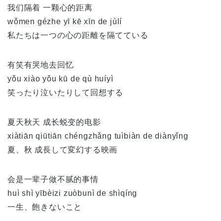
我们隔着 一颗心的距离
wǒmen gézhe yī kē xīn de jùlí
私たちは一つの心の距離を隔てている
有笑有哭地去回忆
yǒu xiào yǒu kū de qù huíyì
笑ったり泣いたりして回想する
夏天秋天 成长蜕变的电影
xiàtiān qiūtiān chéngzhǎng tuìbiàn de diànyǐng
夏、秋 成長して変幻する映画
会是一辈子做不腻的事情
huì shì yībèizi zuòbunì de shìqíng
一生、飽きないこと