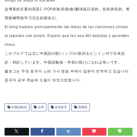
songs for study or Karaoke.
这博客的主要内容是C-POP的歌词(歌曲)翻译成日语的，也有拼音的。希
望能够帮助学习日文的朋友们。
El blog traduce principalmente las letras de las canciones chinas
al japonés con pinyin. Espero que les sea útil estudiar y aprender
chino.
このブログでは主に中国語の歌(ソング)の歌詞をピンイン付で日本語
訳・和訳しています。中国語勉強・学習の助けになれば幸いです。
블로그는 주로 중국어 노래 가사 병음 부에서 일본어 번역하고 있습니다.
중국어 공부 학습에 도움이 되었으면합니다.
中国語歌詞
台湾
女性歌手
范瑋琪