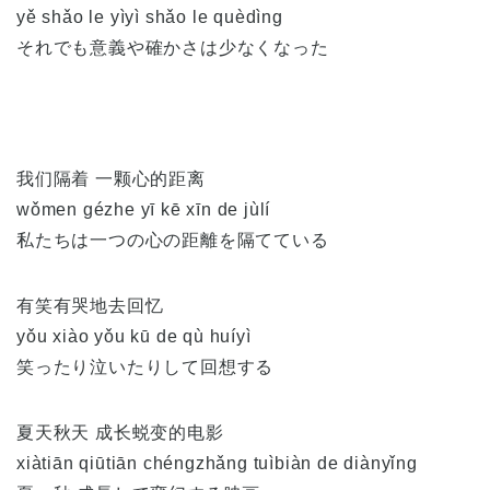
yě shǎo le yìyì shǎo le quèdìng
それでも意義や確かさは少なくなった
我们隔着 一颗心的距离
wǒmen gézhe yī kē xīn de jùlí
私たちは一つの心の距離を隔てている
有笑有哭地去回忆
yǒu xiào yǒu kū de qù huíyì
笑ったり泣いたりして回想する
夏天秋天 成长蜕变的电影
xiàtiān qiūtiān chéngzhǎng tuìbiàn de diànyǐng