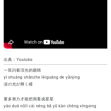
出典：Youtube
一双闪着泪光的眼睛
yī shuāng shǎnzhe lèiguāng de yǎnjing
涙の光が輝く瞳
要多努力才能把雨看成星星
yào duō nǔlì cái néng bǎ yǔ kàn chéng xīngxing