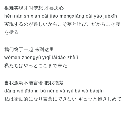
很难实现才叫梦想 才要决心
hěn nán shíxiàn cái jiào mèngxiǎng cái yào juéxīn
実現するのが難しいからこそ夢と呼び、だからこそ腹
を括る
我们终于一起 来到这里
wǒmen zhōngyú yīqǐ láidào zhèlǐ
私たちはやっとここまで来た
当我激动不能言语 把我抱紧
dāng wǒ jīdòng bù néng yányǔ bǎ wǒ bàojǐn
私は衝動的になり言葉にできない ギュッと抱きしめて