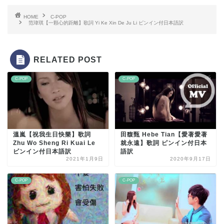
HOME
C-POP
范瑋琪【一顆心的距離】歌詞 Yi Ke Xin De Ju Li ピンイン付日本語訳
RELATED POST
C-POP
C-POP
溫嵐【祝我生日快樂】歌詞
田馥甄 Hebe Tian【愛著愛著
Zhu Wo Sheng Ri Kuai Le
就永遠】歌詞 ピンイン付日本
ピンイン付日本語訳
語訳
2021年1月9日
2020年9月17日
C-POP
C-POP