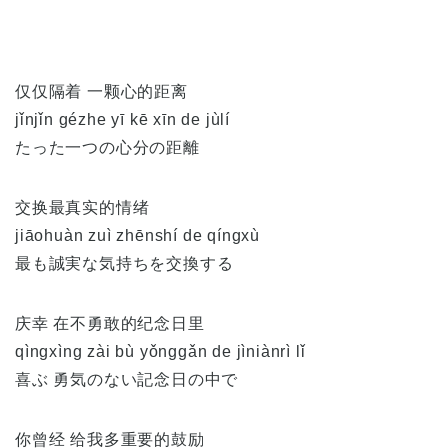
仅仅隔着 一颗心的距离
jǐnjǐn gézhe yī kē xīn de jùlí
たった一つの心分の距離
交换最真实的情绪
jiāohuàn zuì zhēnshí de qíngxù
最も誠実な気持ちを交換する
庆幸 在不勇敢的纪念日里
qìngxìng zài bù yǒnggǎn de jìniànrì lǐ
喜ぶ 勇気のない記念日の中で
你曾经 给我多重要的鼓励