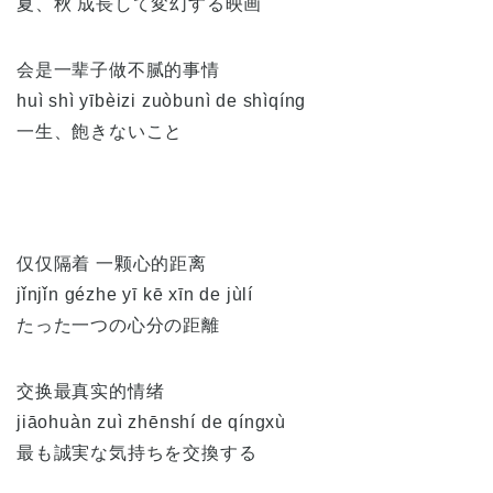
夏、秋 成長して変幻する映画
会是一辈子做不腻的事情
huì shì yībèizi zuòbunì de shìqíng
一生、飽きないこと
仅仅隔着 一颗心的距离
jǐnjǐn gézhe yī kē xīn de jùlí
たった一つの心分の距離
交换最真实的情绪
jiāohuàn zuì zhēnshí de qíngxù
最も誠実な気持ちを交換する