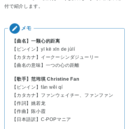
付で紹介します。
【曲名】一颗心的距离
【ピンイン】yī kē xīn de jùlí
【カタカナ】イークーシンダジューリー
【曲名の意味】一つの心の距離
【歌手】范玮琪 Christine Fan
【ピンイン】fàn wěi qí
【カタカナ】ファンウェイチー、ファンファン
【作詞】姚若龙
【作曲】陈小霞
【日本語訳】C-POPマニア