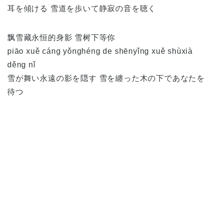
耳を傾ける 雪道を歩いて静寂の音を聴く
飘雪藏永恒的身影 雪树下等你
piāo xuě cáng yǒnghéng de shēnyǐng xuě shùxià
děng nǐ
雪が舞い永遠の影を隠す 雪を纏った木の下であなたを
待つ