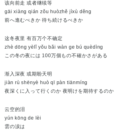
该向前走 或者继续等
gāi xiàng qián zǒu huòzhě jìxù děng
前へ進むべきか 待ち続けるべきか
这冬夜里 有百万个不确定
zhè dōng yèlǐ yǒu bǎi wàn ge bú quèdìng
この冬の夜には 100万個もの不確かさがある
渐入深夜 或期盼天明
jiàn rù shēnyè huò qī pàn tiānmíng
夜深くに入って行くのか 夜明けを期待するのか
云空的泪
yún kōng de lèi
雲の涙は