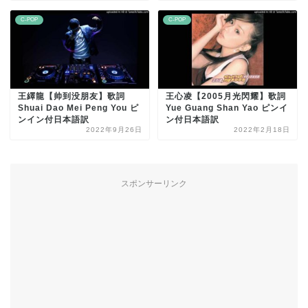
C-POP
C-POP
王繹龍【帅到没朋友】歌詞
王心凌【2005月光閃耀】歌詞
Shuai Dao Mei Peng You ピ
Yue Guang Shan Yao ピンイ
ンイン付日本語訳
ン付日本語訳
2022年9月26日
2022年2月18日
スポンサーリンク