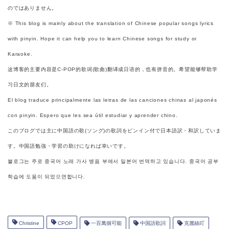
のではありません。
※ This blog is mainly about the translation of Chinese popular songs lyrics
with pinyin. Hope it can help you to learn Chinese songs for study or
Karaoke.
这博客的主要内容是C-POP的歌词(歌曲)翻译成日语的，也有拼音的。希望能够帮助学
习日文的朋友们。
El blog traduce principalmente las letras de las canciones chinas al japonés
con pinyin. Espero que les sea útil estudiar y aprender chino.
このブログでは主に中国語の歌(ソング)の歌詞をピンイン付で日本語訳・和訳していま
す。中国語勉強・学習の助けになれば幸いです。
블로그는 주로 중국어 노래 가사 병음 부에서 일본어 번역하고 있습니다. 중국어 공부
학습에 도움이 되었으면합니다.
Christine
CPOP
一百萬個可能
中国語歌詞
克麗絲叮