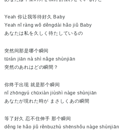
Yeah 你让我等待好久 Baby
Yeah nǐ ràng wǒ děngdài hǎo jiǔ Baby
あなたは私を久しく待たしているの
突然间那是哪个瞬间
tūrán jiān nà shì nǎge shùnjiān
突然のあれはどの瞬間？
你终于出现 就是那个瞬间
nǐ zhōngyú chūxiàn jiùshì nàge shùnjiān
あなたが現れた時が まさしくあの瞬間
等了好久 忍不住伸手 那个瞬间
děng le hǎo jiǔ rěnbuzhù shēnshǒu nàge shùnjiān