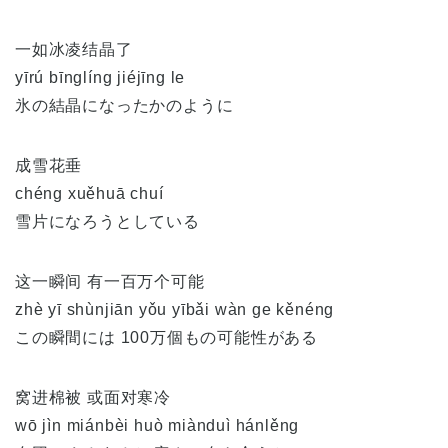
一如冰凌结晶了
yīrú bīnglíng jiéjīng le
氷の結晶になったかのように
成雪花垂
chéng xuěhuā chuí
雪片になろうとしている
这一瞬间 有一百万个可能
zhè yī shùnjiān yǒu yībǎi wàn ge kěnéng
この瞬間には 100万個もの可能性がある
窝进棉被 或面对寒冷
wō jìn miánbèi huò miànduì hánlěng