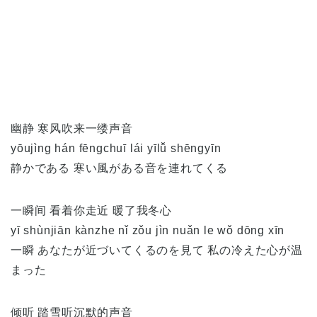
幽静 寒风吹来一缕声音
yōujìng hán fēngchuī lái yīlǚ shēngyīn
静かである 寒い風がある音を連れてくる
一瞬间 看着你走近 暖了我冬心
yī shùnjiān kànzhe nǐ zǒu jìn nuǎn le wǒ dōng xīn
一瞬 あなたが近づいてくるのを見て 私の冷えた心が温
まった
倾听 踏雪听沉默的声音