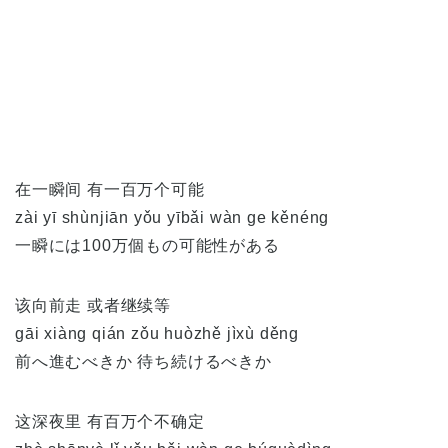
在一瞬间 有一百万个可能
zài yī shùnjiān yǒu yībǎi wàn ge kěnéng
一瞬には100万個もの可能性がある
该向前走 或者继续等
gāi xiàng qián zǒu huòzhě jìxù děng
前へ進むべきか 待ち続けるべきか
这深夜里 有百万个不确定