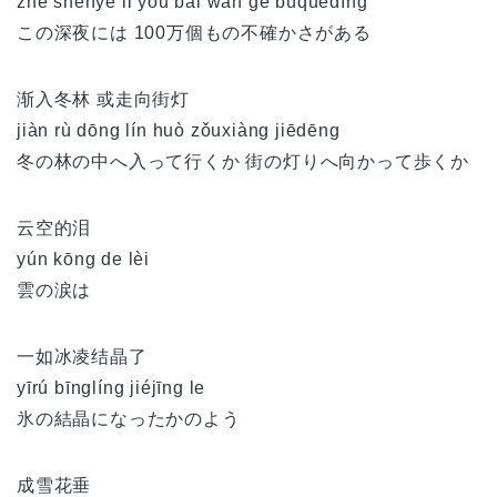
zhè shēnyè lǐ yǒu bǎi wàn ge búquèdìng
この深夜には 100万個もの不確かさがある
渐入冬林 或走向街灯
jiàn rù dōng lín huò zǒuxiàng jiēdēng
冬の林の中へ入って行くか 街の灯りへ向かって歩くか
云空的泪
yún kōng de lèi
雲の涙は
一如冰凌结晶了
yīrú bīnglíng jiéjīng le
氷の結晶になったかのよう
成雪花垂