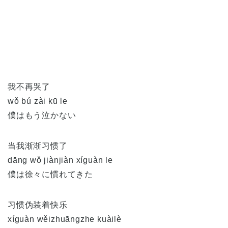
我不再哭了
wǒ bú zài kū le
僕はもう泣かない
当我渐渐习惯了
dāng wǒ jiànjiàn xíguàn le
僕は徐々に慣れてきた
习惯伪装着快乐
xíguàn wěizhuāngzhe kuàilè