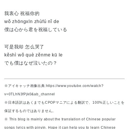
我衷心 祝福你的
wǒ zhōngxīn zhùfú nǐ de
僕は心から君を祝福している
可是我却 怎么哭了
kěshì wǒ què zěnme kū le
でも僕はなぜ泣いたの？
※アイキャッチ画像出典:https://www.youtube.com/watch?
v=0TLhN3fPjk0&ab_channel
※日本語訳はあくまでもCPOPマニアによる翻訳で、100%正しいことを
保証するものではありません。
※ This blog is mainly about the translation of Chinese popular
songs lyrics with pinyin. Hope it can help you to learn Chinese