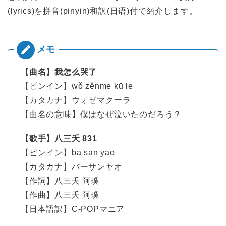
(lyrics)を拼音(pinyin)和訳(日语)付で紹介します。
【曲名】我怎么哭了
【ピンイン】wǒ zěnme kū le
【カタカナ】ウォゼマクーラ
【曲名の意味】僕はなぜ泣いたのだろう？
【歌手】八三夭 831
【ピンイン】
bā
sān
yāo
【カタカナ】バーサンヤオ
【作詞】八三夭 阿璞
【作曲】八三夭 阿璞
【日本語訳】C-POPマニア