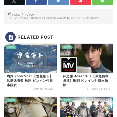
HOME
C-POP
八三夭 831【我怎麼哭了】歌詞 Wo Zen Me Ku Le ピンイン付日本語訳
RELATED POST
C-POP
C-POP
周深 Zhou Shen【雪花落下】
薛之謙 Joker Xue【你還要我
冰糖燉雪梨 歌詞 ピンイン付日
怎樣】歌詞 ピンイン付日本語
本語訳
訳
2021年5月24日
2020年12月13日
C-POP
C-POP