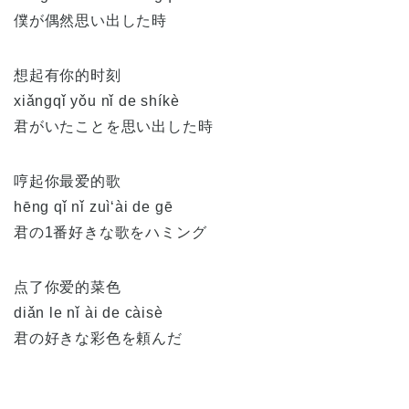
僕が偶然思い出した時
想起有你的时刻
xiǎngqǐ yǒu nǐ de shíkè
君がいたことを思い出した時
哼起你最爱的歌
hēng qǐ nǐ zuì‘ài de gē
君の1番好きな歌をハミング
点了你爱的菜色
diǎn le nǐ ài de càisè
君の好きな彩色を頼んだ