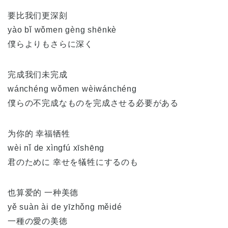
要比我们更深刻
yào bǐ wǒmen gèng shēnkè
僕らよりもさらに深く
完成我们未完成
wánchéng wǒmen wèiwánchéng
僕らの不完成なものを完成させる必要がある
为你的 幸福牺牲
wèi nǐ de xìngfú xīshēng
君のために 幸せを犠牲にするのも
也算爱的 一种美德
yě suàn ài de yīzhǒng měidé
一種の愛の美徳