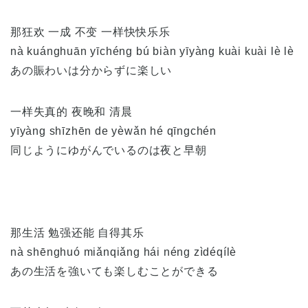
那狂欢 一成 不变 一样快快乐乐
nà kuánghuān yīchéng bú biàn yīyàng kuài kuài lè lè
あの賑わいは分からずに楽しい
一样失真的 夜晚和 清晨
yīyàng shīzhēn de yèwǎn hé qīngchén
同じようにゆがんでいるのは夜と早朝
那生活 勉强还能 自得其乐
nà shēnghuó miǎnqiǎng hái néng zìdéqílè
あの生活を強いても楽しむことができる