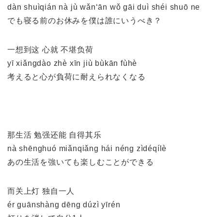
dàn shuìqián nà jù wǎn‘ān wǒ gāi duì shéi shuō ne
でも寝る前のお休みを僕は誰にいうべき？
一想到这 心就 不堪负荷
yī xiǎngdào zhè xīn jiù bùkān fùhè
考えると心が負荷に耐えられなくなる
那生活 勉强还能 自得其乐
nà shēnghuó miǎnqiǎng hái néng zìdéqílè
あの生活を強いても楽しむことができる
而关上灯 独自一人
ér guānshàng dēng dúzì yīrén