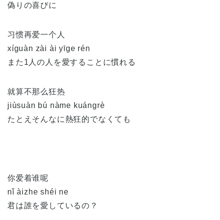
偽りの喜びに
习惯再爱一个人
xíguàn zài ài yīge rén
また1人の人を愛することに慣れる
就算不那么狂热
jiùsuàn bú nàme kuángrè
たとえそんなに熱狂的でなくても
你爱着谁呢
nǐ àizhe shéi ne
君は誰を愛しているの？