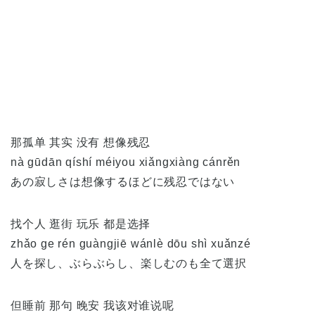
那孤单 其实 没有 想像残忍
nà gūdān qíshí méiyou xiǎngxiàng cánrěn
あの寂しさは想像するほどに残忍ではない
找个人 逛街 玩乐 都是选择
zhǎo ge rén guàngjiē wánlè dōu shì xuǎnzé
人を探し、ぶらぶらし、楽しむのも全て選択
但睡前 那句 晚安 我该对谁说呢