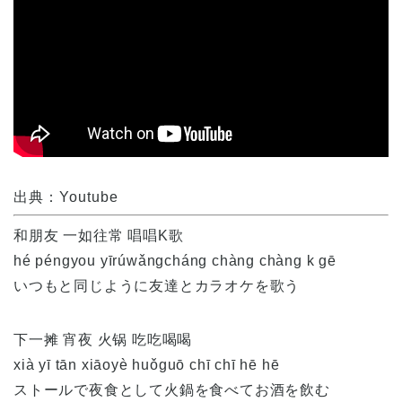
出典：Youtube
和朋友 一如往常 唱唱K歌
hé péngyou yīrúwǎngcháng chàng chàng k gē
いつもと同じように友達とカラオケを歌う
下一摊 宵夜 火锅 吃吃喝喝
xià yī tān xiāoyè huǒguō chī chī hē hē
ストールで夜食として火鍋を食べてお酒を飲む