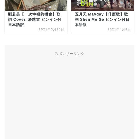
劉若英【一次幸福的機會】歌
五月天 Mayday【什麼歌】歌
詞 Cover. 潘越雲 ピンイン付
詞 Shen Me Ge ピンイン付日
日本語訳
本語訳
2021年5月10日
2021年4月9日
スポンサーリンク