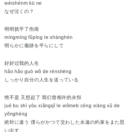
wèishénm kū ne
なぜ泣くの？
明明抚平了伤痕
míngmíng fǔpíng le shānghén
明らかに傷跡を平らにして
好好过我的人生
hǎo hǎo guò wǒ de rénshēng
しっかり自分の人生を送っている
绝不是 又想起了 我们曾相许的永恒
jué bu shì yòu xiǎngqǐ le wǒmeb céng xiāng xǔ de
yǒnghéng
絶対に違う 僕らがかつて交わした永遠の約束をまた思
い出す