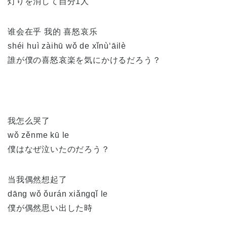
灯りを消して自分1人
谁会在乎 我的 喜怒哀乐
shéi huì zàihū wǒ de xǐnù‘āilè
誰が僕の喜怒哀楽を気にかけるだろう？
我怎么哭了
wǒ zěnme kū le
僕はなぜ泣いたのだろう？
当我偶然想起了
dāng wǒ ǒurán xiǎngqǐ le
僕が偶然思い出した時