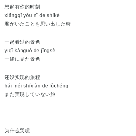
想起有你的时刻
xiǎngqǐ yǒu nǐ de shíkè
君がいたことを思い出した時
一起看过的景色
yīqǐ kànguò de jǐngsè
一緒に見た景色
还没实现的旅程
hái méi shíxiàn de lǚchéng
まだ実現していない旅
为什么哭呢