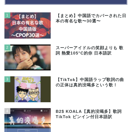
1
【まとめ】中国語でカバーされた日
本の有名な歌〜30選〜
2
スーパーアイドルの笑顔よりも 歌
詞 熱愛105°C的你 日本語訳
3
【TikTok】中国語ラップ歌詞の曲
の正体は真的没喝多という歌！
4
B2$ KOALA【真的没喝多】歌詞
TikTok ピンイン付日本語訳