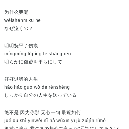
为什么哭呢
wèishénm kū ne
なぜ泣くの？
明明抚平了伤痕
míngmíng fǔpíng le shānghén
明らかに傷跡を平らにして
好好过我的人生
hǎo hǎo guò wǒ de rénshēng
しっかり自分の人生を送っている
绝不是 因为你那 无心一句 最近如何
jué bu shì yīnwèi nǐ nà wúxīn yī jù zuìjìn rúhé
絶対に違う 君のあの無心で言った“元気にしてる？“と