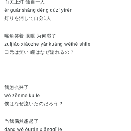
而关上灯 独自一人
ér guānshàng dēng dúzì yīrén
灯りを消して自分1人
嘴角笑着 眼眶 为何湿了
zuǐjiǎo xiàozhe yǎnkuàng wèihé shīle
口元は笑い 瞳はなぜ濡れるの？
我怎么哭了
wǒ zěnme kū le
僕はなぜ泣いたのだろう？
当我偶然想起了
dāng wǒ ǒurán xiǎngqǐ le