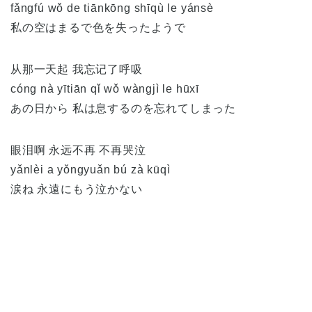
fǎngfú wǒ de tiānkōng shīqù le yánsè
私の空はまるで色を失ったようで
从那一天起 我忘记了呼吸
cóng nà yītiān qǐ wǒ wàngjì le hūxī
あの日から 私は息するのを忘れてしまった
眼泪啊 永远不再 不再哭泣
yǎnlèi a yǒngyuǎn bú zà kūqì
涙ね 永遠にもう泣かない