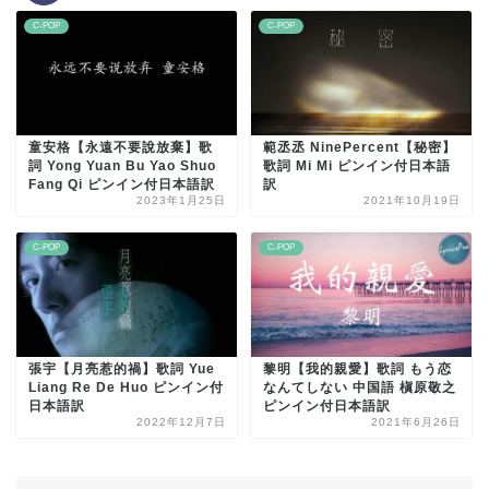
C-POP
C-POP
童安格【永遠不要說放棄】歌
範丞丞 NinePercent【秘密】
詞 Yong Yuan Bu Yao Shuo
歌詞 Mi Mi ピンイン付日本語
Fang Qi ピンイン付日本語訳
訳
2023年1月25日
2021年10月19日
C-POP
C-POP
張宇【月亮惹的禍】歌詞 Yue
黎明【我的親愛】歌詞 もう恋
Liang Re De Huo ピンイン付
なんてしない 中国語 槇原敬之
日本語訳
ピンイン付日本語訳
2022年12月7日
2021年6月26日