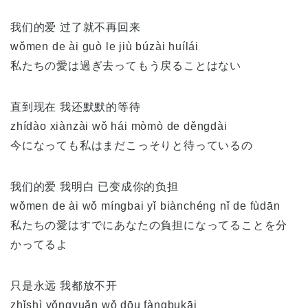
我们的爱 过了就不再回来
wǒmen de ài guò le jiù búzài huílái
私たちの愛は過ぎ去ってもう戻ることはない
直到现在 我还默默的等待
zhídào xiànzài wǒ hái mòmò de děngdài
今になっても私はまだこっそりと待っているの
我们的爱 我明白 已变成你的负担
wǒmen de ài wǒ míngbai yǐ biànchéng nǐ de fùdān
私たちの愛はすでにあなたの負担になってることを分
かってるよ
只是永远 我都放不开
zhǐshì yǒngyuǎn wǒ dōu fàngbukāi