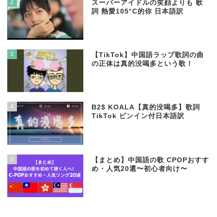
2
スーパーアイドルの笑顔よりも 歌
詞 熱愛105°C的你 日本語訳
3
【TikTok】中国語ラップ歌詞の曲
の正体は真的没喝多という歌！
4
B2$ KOALA【真的没喝多】歌詞
TikTok ピンイン付日本語訳
5
【まとめ】中国語の歌 CPOPおすす
め・人気20選〜初心者向け〜