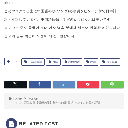
chino.
このブログでは主に中国語の歌(ソング)の歌詞をピンイン付で日本語
訳・和訳しています。中国語勉強・学習の助けになれば幸いです。
블로그는 주로 중국어 노래 가사 병음 부에서 일본어 번역하고 있습니다.
중국어 공부 학습에 도움이 되었으면합니다.
F.I.R.
中国語歌詞
台湾
我們的愛
歌詞
飛兒樂團
HOME
C-POP
F.I.R. 飛兒樂團【我們的愛】私たちの愛 歌詞 ピンイン付日本語訳
RELATED POST