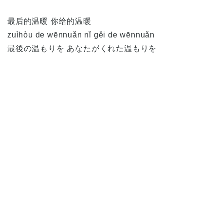
最后的温暖 你给的温暖
zuìhòu de wēnnuǎn nǐ gěi de wēnnuǎn
最後の温もりを あなたがくれた温もりを