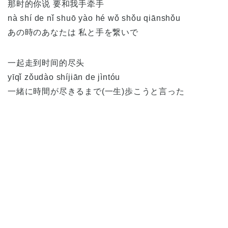
那时的你说 要和我手牵手
nà shí de nǐ shuō yào hé wǒ shǒu qiānshǒu
あの時のあなたは 私と手を繋いで
一起走到时间的尽头
yīqǐ zǒudào shíjiān de jìntóu
一緒に時間が尽きるまで(一生)歩こうと言った