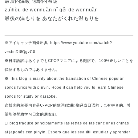
最后的温暖 你给的温暖
zuìhòu de wēnnuǎn nǐ gěi de wēnnuǎn
最後の温もりを あなたがくれた温もりを
※アイキャッチ画像出典: https://www.youtube.com/watch?
v=stmDt8QgvC0
※日本語訳はあくまでもCPOPマニアによる翻訳で、100%正しいことを
保証するものではありません。
※ This blog is mainly about the translation of Chinese popular
songs lyrics with pinyin. Hope it can help you to learn Chinese
songs for study or Karaoke.
这博客的主要内容是C-POP的歌词(歌曲)翻译成日语的，也有拼音的。希
望能够帮助学习日文的朋友们。
El blog traduce principalmente las letras de las canciones chinas
al japonés con pinyin. Espero que les sea útil estudiar y aprender