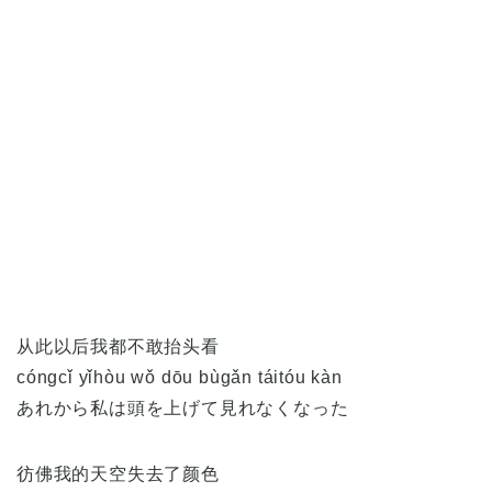
从此以后我都不敢抬头看
cóngcǐ yǐhòu wǒ dōu bùgǎn táitóu kàn
あれから私は頭を上げて見れなくなった
彷佛我的天空失去了颜色