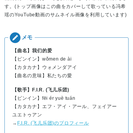
す。(トップ画像はこの曲をカバーして歌っている冯希
瑶のYouTube動画のサムネイル画像を利用しています)
【曲名】我们的爱
【ピンイン】wǒmen de ài
【カタカナ】ウォメンダアイ
【曲名の意味】私たちの愛
【歌手】F.I.R. (飞儿乐团)
【ピンイン】fēi ér yuè tuán
【カタカナ】エフ・アイ・アール、フェイアー
ユエトゥアン
→
F.I.R. (飞儿乐团)のプロフィール