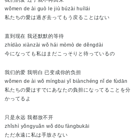
wǒmen de ài guò le jiù búzài huílái
私たちの愛は過ぎ去ってもう戻ることはない
直到现在 我还默默的等待
zhídào xiànzài wǒ hái mòmò de děngdài
今になっても私はまだこっそりと待っているの
我们的爱 我明白 已变成你的负担
wǒmen de ài wǒ míngbai yǐ biànchéng nǐ de fùdān
私たちの愛はすでにあなたの負担になってることを分
かってるよ
只是永远 我都放不开
zhǐshì yǒngyuǎn wǒ dōu fàngbukāi
ただ永遠に私は手放さない