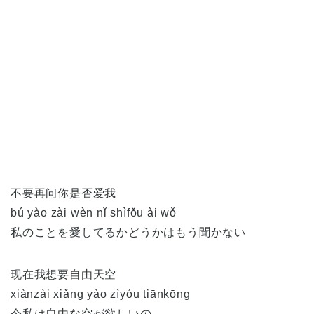
不要再问你是否爱我
bú yào zài wèn nǐ shìfǒu ài wǒ
私のことを愛してるかどうかはもう聞かない
现在我想要自由天空
xiànzài xiǎng yào zìyóu tiānkōng
今私は自由な空が欲しいの