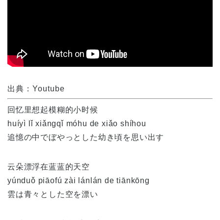
出典：Youtube
回忆里想起模糊的小时候
huíyì lǐ xiǎngqǐ móhu de xiǎo shíhou
追憶の中でぼやっとした幼き頃を思い出す
云朵漂浮在蓝蓝的天空
yúnduǒ piāofú zài lánlán de tiānkōng
雲は青々とした空を漂い