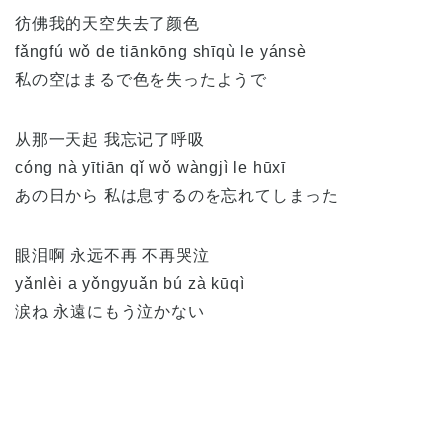
彷佛我的天空失去了颜色
fǎngfú wǒ de tiānkōng shīqù le yánsè
私の空はまるで色を失ったようで
从那一天起 我忘记了呼吸
cóng nà yītiān qǐ wǒ wàngjì le hūxī
あの日から 私は息するのを忘れてしまった
眼泪啊 永远不再 不再哭泣
yǎnlèi a yǒngyuǎn bú zà kūqì
涙ね 永遠にもう泣かない