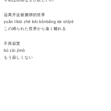
远离开这被捆绑的世界
yuǎn líkāi zhè bèi kǔnbǎng de shìjiè
この縛られた世界から遠く離れる
不再寂寞
bú zài jìmò
もう寂しくない