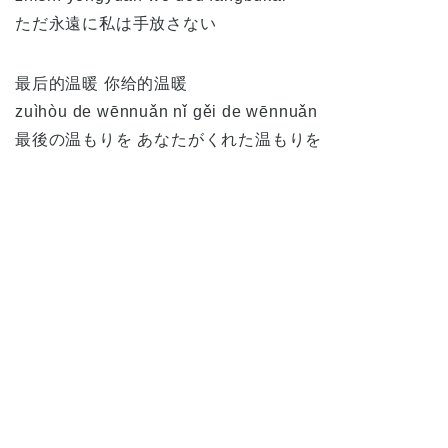
ただ永遠に私は手放さない
最后的温暖 你给的温暖
zuìhòu de wēnnuǎn nǐ gěi de wēnnuǎn
最後の温もりを あなたがくれた温もりを