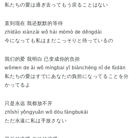
私たちの愛は過ぎ去ってもう戻ることはない
直到现在 我还默默的等待
zhídào xiànzài wǒ hái mòmò de děngdài
今になっても私はまだこっそりと待っているの
我们的爱 我明白 已变成你的负担
wǒmen de ài wǒ míngbai yǐ biànchéng nǐ de fùdān
私たちの愛はすでにあなたの負担になってることを分
かってるよ
只是永远 我都放不开
zhǐshì yǒngyuǎn wǒ dōu fàngbukāi
ただ永遠に私は手放さない