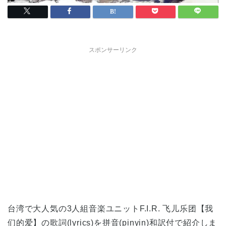
スポンサーリンク
台湾で大人気の3人組音楽ユニットF.I.R. 飞儿乐团【我
们的爱】の歌詞(lyrics)を拼音(pinyin)和訳付で紹介しま