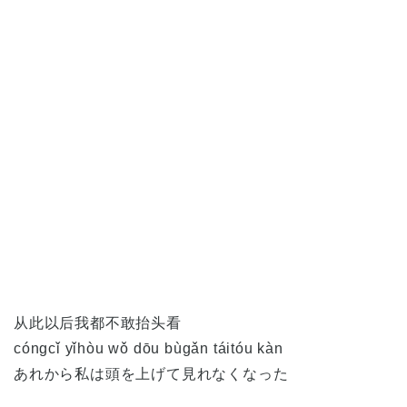
从此以后我都不敢抬头看
cóngcǐ yǐhòu wǒ dōu bùgǎn táitóu kàn
あれから私は頭を上げて見れなくなった