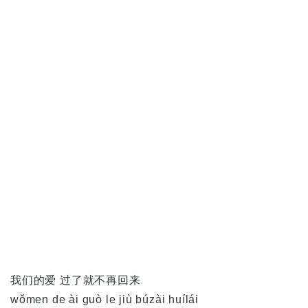
我们的爱 过了就不再回来
wǒmen de ài guò le jiù búzài huílái