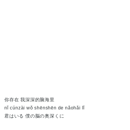
你存在 我深深的脑海里
nǐ cúnzài wǒ shēnshēn de nǎohǎi lǐ
君はいる 僕の脳の奥深くに