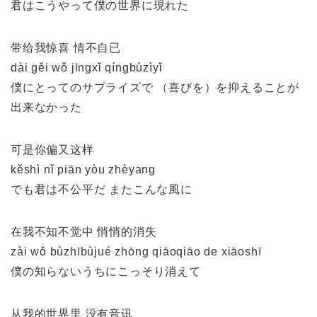
君はこうやって僕の世界に現れた
带给我惊喜 情不自已
dài gěi wǒ jīngxǐ qíngbùzìyǐ
僕にとってのサプライズで （喜びを）を抑えることが
出来なかった
可是你偏又这样
kěshì nǐ piān yòu zhèyang
でも君は不公平だ またこんな風に
在我不知不觉中 悄悄的消失
zài wǒ bùzhībùjué zhōng qiāoqiāo de xiāoshī
僕の知らないうちにこっそり消えて
从我的世界里 没有音讯