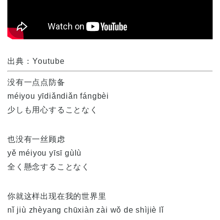
出典：Youtube
没有一点点防备
méiyou yīdiǎndiǎn fángbèi
少しも用心することなく
也没有一丝顾虑
yě méiyou yīsī gùlù
全く懸念することなく
你就这样出现在我的世界里
nǐ jiù zhèyang chūxiàn zài wǒ de shìjiè lǐ