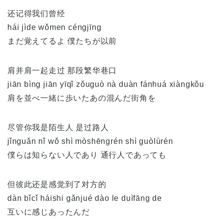
还记得我们曾经
hái jìde wǒmen céngjīng
まだ覚えてるよ 僕たちが以前
肩并肩一起走过 那段繁华巷口
jiān bìng jiān yīqǐ zǒuguò nà duàn fánhuá xiàngkǒu
肩を並べ一緒に歩いたあの混んだ街角を
尽管你我是陌生人 是过路人
jǐnguǎn nǐ wǒ shì mòshēngrén shì guòlùrén
僕らは知らない人であり 通行人であっても
但彼此还是感觉到了对方的
dàn bǐcǐ háishi gǎnjué dào le duìfāng de
互いに感じあったんだ