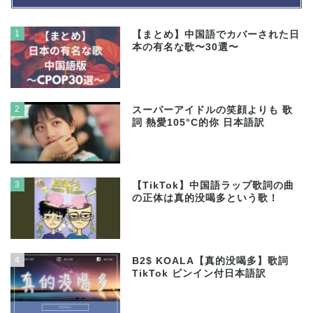
1
【まとめ】中国語でカバーされた日
本の有名な歌〜30選〜
2
スーパーアイドルの笑顔よりも 歌
詞 熱愛105°C的你 日本語訳
3
【TikTok】中国語ラップ歌詞の曲
の正体は真的没喝多という歌！
4
B2$ KOALA【真的没喝多】歌詞
TikTok ピンイン付日本語訳