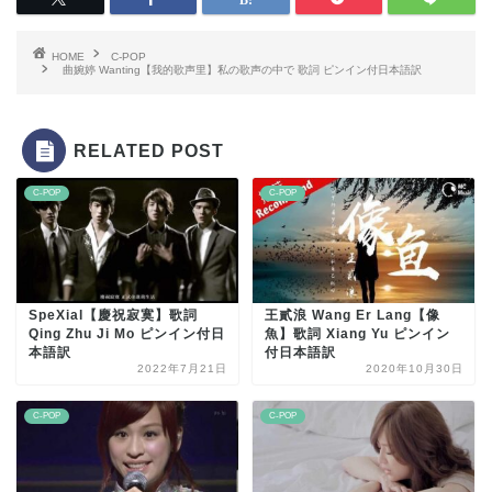
HOME
C-POP
曲婉婷 Wanting【我的歌声里】私の歌声の中で 歌詞 ピンイン付日本語訳
RELATED POST
C-POP
C-POP
SpeXial【慶祝寂寞】歌詞
王貳浪 Wang Er Lang【像
Qing Zhu Ji Mo ピンイン付日
魚】歌詞 Xiang Yu ピンイン
本語訳
付日本語訳
2022年7月21日
2020年10月30日
C-POP
C-POP