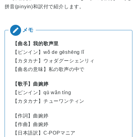
拼音(pinyin)和訳付で紹介します。
【曲名】我的歌声里
【ピンイン】wǒ de gēshēng lǐ
【カタカナ】ウォダグーシェンリィ
【曲名の意味】私の歌声の中で
【歌手】曲婉婷
【ピンイン】
qū
wǎn
tíng
【カタカナ】チューワンティン
【作詞】曲婉婷
【作曲】曲婉婷
【日本語訳】C-POPマニア