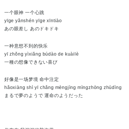
一个眼神 一个心跳
yīge yǎnshén yīge xīntiào
あの眼差し あのドキドキ
一种意想不到的快乐
yī zhǒng yìxiǎng búdào de kuàilè
一種の想像できない喜び
好像是一场梦境 命中注定
hǎoxiàng shì yī chǎng mèngjìng mìngzhòng zhùdìng
まるで夢のようで 運命のようだった