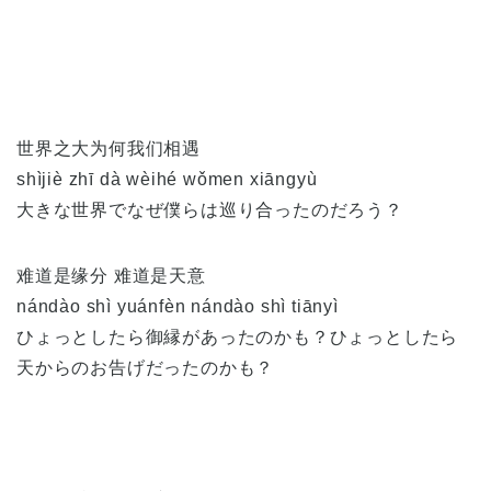
世界之大为何我们相遇
shìjiè zhī dà wèihé wǒmen xiāngyù
大きな世界でなぜ僕らは巡り合ったのだろう？
难道是缘分 难道是天意
nándào shì yuánfèn nándào shì tiānyì
ひょっとしたら御縁があったのかも？ひょっとしたら
天からのお告げだったのかも？