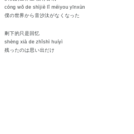
cóng wǒ de shìjiè lǐ méiyou yīnxùn
僕の世界から音沙汰がなくなった
剩下的只是回忆
shèng xià de zhǐshì huíyì
残ったのは思い出だけ