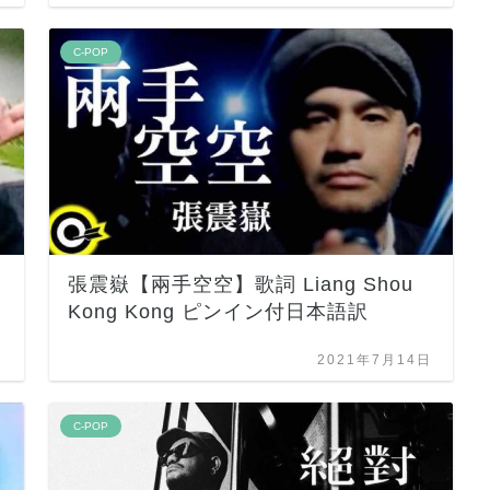
C-POP
n
張震嶽【兩手空空】歌詞 Liang Shou
Kong Kong ピンイン付日本語訳
日
2021年7月14日
C-POP