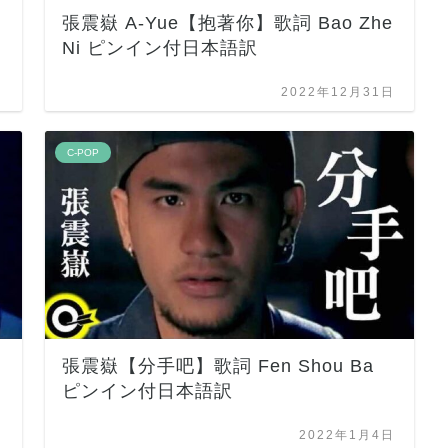
張震嶽 A-Yue【抱著你】歌詞 Bao Zhe
Ni ピンイン付日本語訳
日
2022年12月31日
C-POP
張震嶽【分手吧】歌詞 Fen Shou Ba
ピンイン付日本語訳
日
2022年1月4日