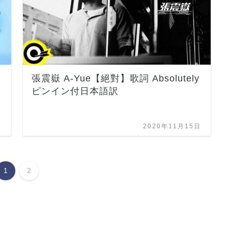
張震嶽 A-Yue【絕對】歌詞 Absolutely
ピンイン付日本語訳
日
2020年11月15日
1
2