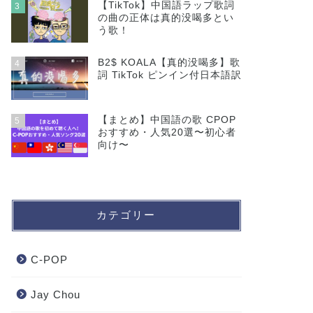
【TikTok】中国語ラップ歌詞
3
の曲の正体は真的没喝多とい
う歌！
B2$ KOALA【真的没喝多】歌
4
詞 TikTok ピンイン付日本語訳
【まとめ】中国語の歌 CPOP
5
おすすめ・人気20選〜初心者
向け〜
カテゴリー
C-POP
Jay Chou