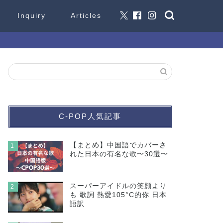
Inquiry
Articles
C-POP人気記事
【まとめ】中国語でカバーさ
1
れた日本の有名な歌〜30選〜
スーパーアイドルの笑顔より
2
も 歌詞 熱愛105°C的你 日本
語訳