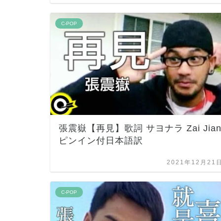
C-POP
張震嶽【再見】歌詞 サヨナラ Zai Jia
ピンイン付日本語訳
2021年12月21
C-POP