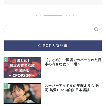
C-POP人気記事
1
【まとめ】中国語でカバーされた日
本の有名な歌〜30選〜
2
スーパーアイドルの笑顔よりも 歌
詞 熱愛105°C的你 日本語訳