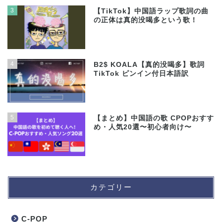
3
【TikTok】中国語ラップ歌詞の曲
の正体は真的没喝多という歌！
4
B2$ KOALA【真的没喝多】歌詞
TikTok ピンイン付日本語訳
5
【まとめ】中国語の歌 CPOPおすす
め・人気20選〜初心者向け〜
カテゴリー
C-POP