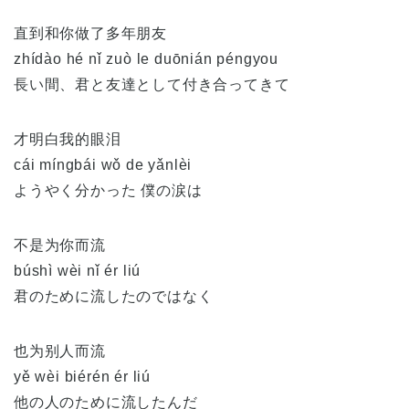
直到和你做了多年朋友
zhídào hé nǐ zuò le duōnián péngyou
長い間、君と友達として付き合ってきて
才明白我的眼泪
cái míngbái wǒ de yǎnlèi
ようやく分かった 僕の涙は
不是为你而流
búshì wèi nǐ ér liú
君のために流したのではなく
也为别人而流
yě wèi biérén ér liú
他の人のために流したんだ