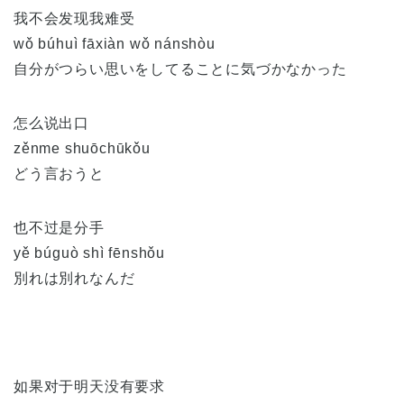
我不会发现我难受
wǒ búhuì fāxiàn wǒ nánshòu
自分がつらい思いをしてることに気づかなかった
怎么说出口
zěnme shuōchūkǒu
どう言おうと
也不过是分手
yě búguò shì fēnshǒu
別れは別れなんだ
如果对于明天没有要求