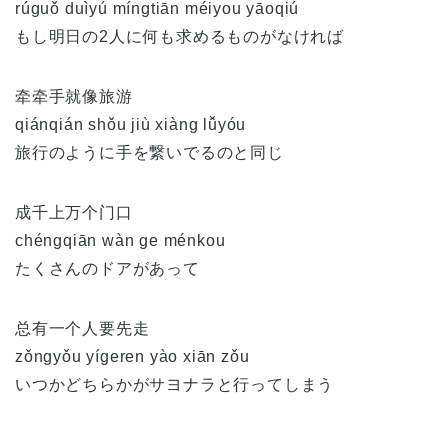
rúguǒ duìyú míngtiān méiyou yāoqiú
もし明日の2人に何も求めるものがなければ
牵牵手就像旅游
qiánqián shǒu jiù xiàng lǚyóu
旅行のように手を繋いでるのと同じ
成千上万个门口
chéngqiān wàn ge ménkou
たくさんのドアがあって
总有一个人要先走
zǒngyǒu yígeren yào xiān zǒu
いつかどちらかがサヨナラと行ってしまう