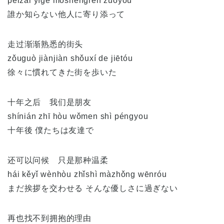
péizài yíge mòshēngrén zuǒyòu
誰か知らない他人に寄り添って
走过渐渐熟悉的街头
zǒuguò jiànjiàn shǒuxí de jiētóu
徐々に慣れてきた街を歩いた
十年之后 我们是朋友
shínián zhī hòu wǒmen shì péngyou
十年後 僕たちは友達で
还可以问候 只是那种温柔
hái kěyǐ wènhòu zhǐshì màzhǒng wēnróu
まだ挨拶を交わせる そんな優しさに過ぎない
再也找不到拥抱的理由