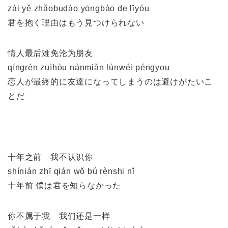
zài yě zhǎobudào yōngbào de lǐyóu
君を抱く理由はもう見つけられない
情人最后难免沦为朋友
qíngrén zuìhòu nánmiǎn lúnwéi péngyou
恋人が最終的に友達になってしまうのは避けがたいこ
とだ
十年之前 我不认识你
shínián zhī qián wǒ bú rènshi nǐ
十年前 僕は君を知らなかった
你不属于我 我们还是一样