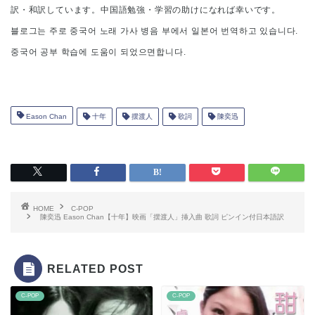
訳・和訳しています。中国語勉強・学習の助けになれば幸いです。
블로그는 주로 중국어 노래 가사 병음 부에서 일본어 번역하고 있습니다.
중국어 공부 학습에 도움이 되었으면합니다.
Eason Chan
十年
摆渡人
歌詞
陳奕迅
HOME
C-POP
陳奕迅 Eason Chan【十年】映画「摆渡人」挿入曲 歌詞 ピンイン付日本語訳
RELATED POST
C-POP
C-POP