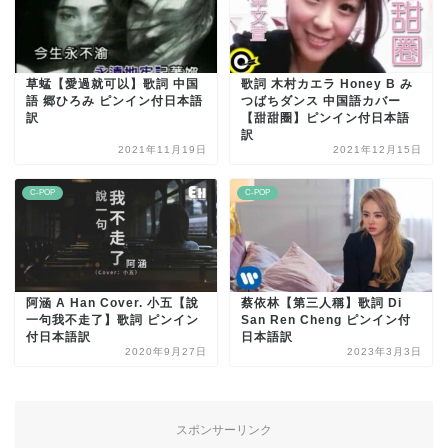
草蜢【愛過就可以】歌詞 中国
歌詞 木村カエラ Honey B み
語 郷ひろみ ピンイン付日本語
つばちダンス 中国語カバー
訳
【甜甜圈】ピンイン付日本語
訳
2021年11月19日
2021年12月15日
C-POP
C-POP
阿涵 A Han Cover. 小五【說
蔡依林【第三人稱】歌詞 Di
一句我不走了】歌詞 ピンイン
San Ren Cheng ピンイン付
付日本語訳
日本語訳
2020年9月27日
2023年3月3日
スポンサーリンク