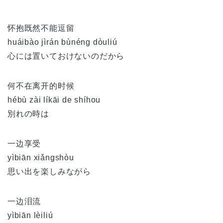
怀抱既然不能逗留
huáibào jìrán bùnéng dòuliú
心には置いておけないのだから
何不在离开的时候
hébù zài líkāi de shíhou
別れの時は
一边享受
yìbiān xiǎngshòu
思い出を楽しみながら
一边泪流
yìbiān lèiliú