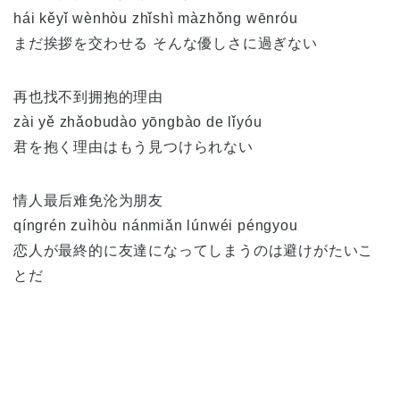
hái kěyǐ wènhòu zhǐshì màzhǒng wēnróu
まだ挨拶を交わせる そんな優しさに過ぎない
再也找不到拥抱的理由
zài yě zhǎobudào yōngbào de lǐyóu
君を抱く理由はもう見つけられない
情人最后难免沦为朋友
qíngrén zuìhòu nánmiǎn lúnwéi péngyou
恋人が最終的に友達になってしまうのは避けがたいこ
とだ