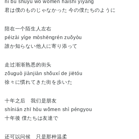
nǐ bù shǔyú wǒ wǒmen háishi yíyàng
君は僕のものじゃなかった 今の僕たちのように
陪在一个陌生人左右
péizài yíge mòshēngrén zuǒyòu
誰か知らない他人に寄り添って
走过渐渐熟悉的街头
zǒuguò jiànjiàn shǒuxí de jiētóu
徐々に慣れてきた街を歩いた
十年之后 我们是朋友
shínián zhī hòu wǒmen shì péngyou
十年後 僕たちは友達で
还可以问候 只是那种温柔