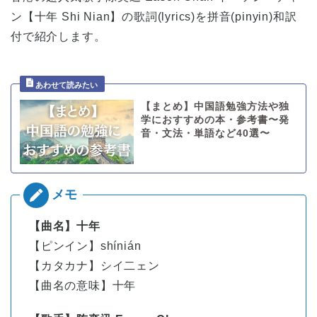
ン【十年 Shi Nian】の歌詞(lyrics)を拼音(pinyin)和訳
付で紹介します。
【まとめ】中国語勉強方法や独
学におすすめの本・参考書〜発
音・文法・単語など40選〜
【曲名】十年
【ピンイン】shínián
【カタカナ】シイ二ェン
【曲名の意味】十年