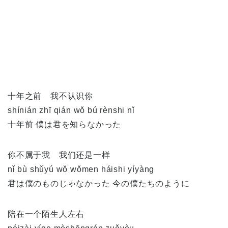
十年之前 我不认识你
shínián zhī qián wǒ bú rènshi nǐ
十年前 僕は君を知らなかった
你不属于我 我们还是一样
nǐ bù shǔyú wǒ wǒmen háishi yíyàng
君は僕のものじゃなかった 今の僕たちのように
陪在一个陌生人左右