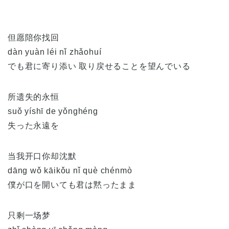
但愿陪你找回
dàn yuàn léi nǐ zhǎohuí
でも君に寄り添い 取り戻せることを望んでいる
所遗失的永恒
suǒ yíshī de yǒnghéng
失った永遠を
当我开口你却沈默
dāng wǒ kāikǒu nǐ què chénmò
僕が口を開いても君は黙ったまま
只剩一场梦