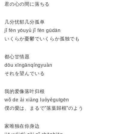
君の心の間に落ちる
几分忧郁几分孤单
jǐ fēn yōuyù jǐ fēn gūdān
いくらか憂鬱でいくらか孤独でも
都心甘情愿
dōu xīngānqíngyuàn
それを望んでいる
我的爱像落叶归根
wǒ de ài xiàng luòyèguīgēn
僕の愛は、まるで”落葉歸根”のよう
家唯独在你身边