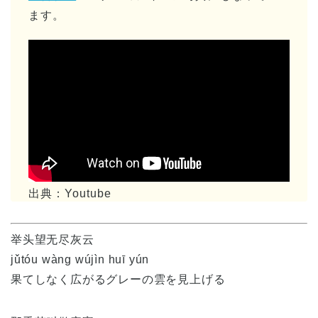
ます。
出典：Youtube
举头望无尽灰云
jǔtóu wàng wújìn huī yún
果てしなく広がるグレーの雲を見上げる