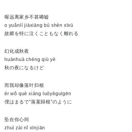
喔远离家乡不甚唏嘘
o yuǎnlí jiāxiāng bú shèn xīxū
故郷を特に泣くこともなく離れる
幻化成秋夜
huànhuà chéng qiū yè
秋の夜になるけど
而我却像落叶归根
ér wǒ què xiàng luòyèguīgēn
僕はまるで”落葉歸根”のように
坠在你心间
zhuì zài nǐ xīnjiān