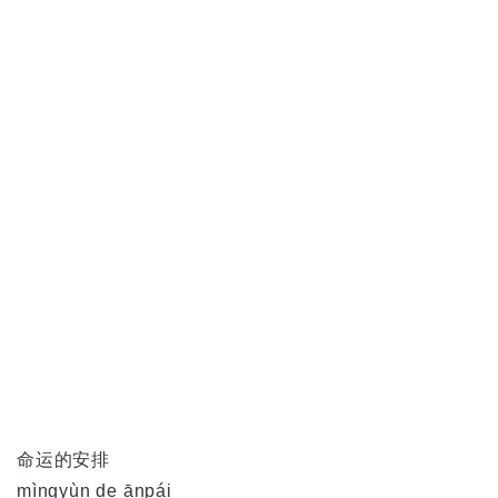
命运的安排
mìngyùn de ānpái