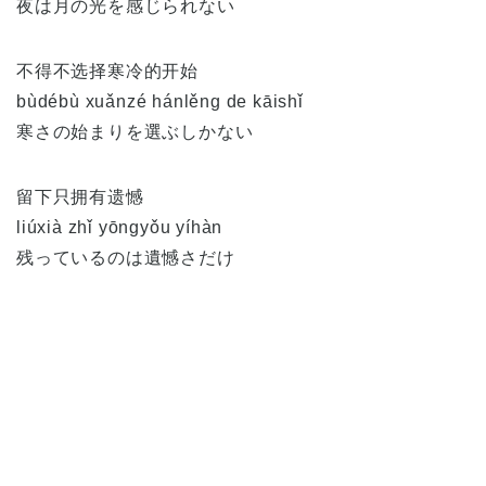
夜は月の光を感じられない
不得不选择寒冷的开始
bùdébù xuǎnzé hánlěng de kāishǐ
寒さの始まりを選ぶしかない
留下只拥有遗憾
liúxià zhǐ yōngyǒu yíhàn
残っているのは遺憾さだけ