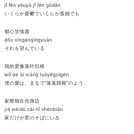
jǐ fēn yōuyù jǐ fēn gūdān
いくらか憂鬱でいくらか孤独でも
都心甘情愿
dōu xīngānqíngyuàn
それを望んでいる
我的爱像落叶归根
wǒ de ài xiàng luòyèguīgēn
僕の愛は、まるで”落葉歸根”のよう
家唯独在你身边
jiā wéidú zài nǐ shēnbiān
家だけが君のそばにいる