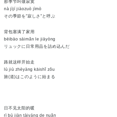
那季节叫做寂寞
nà jìjí jiàozuò jìmò
その季節を”寂しさ”と呼ぶ
背包塞满了家用
bēibāo sāimǎn le jiāyòng
リュックに日常用品を詰め込んだ
路就这样开始走
lù jiù zhèyàng kāishǐ zǒu
旅(道)はこのように始まる
日不见太阳的暖
rì bú jiàn tàiyáng de nuǎn