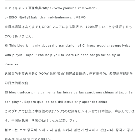
※アイキャッチ画像出典:https://www.youtube.com/watch?
v=ElSO_8jo8yE&ab_channel=leehomwangVEVO
※日本語訳はあくまでもCPOPマニアによる翻訳で、100%正しいことを保証するも
のではありません。
※ This blog is mainly about the translation of Chinese popular songs lyrics
with pinyin. Hope it can help you to learn Chinese songs for study or
Karaoke.
这博客的主要内容是C-POP的歌词(歌曲)翻译成日语的，也有拼音的。希望能够帮助学
习日文的朋友们。
El blog traduce principalmente las letras de las canciones chinas al japonés
con pinyin. Espero que les sea útil estudiar y aprender chino.
このブログでは主に中国語の歌(ソング)の歌詞をピンイン付で日本語訳・和訳していま
す。中国語勉強・学習の助けになれば幸いです。
블로그는 주로 중국어 노래 가사 병음 부에서 일본어 번역하고 있습니다. 중국어 공부
학습에 도움이 되었으면합니다.