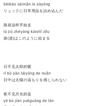
bēibāo sāimǎn le jiāyòng
リュックに日常用品を詰め込んだ
路就这样开始走
lù jiù zhèyàng kāishǐ zǒu
旅(道)はこのように始まる
日不见太阳的暖
rì bú jiàn tàiyáng de nuǎn
日中は太陽の温もりを感じられない
夜不见月光的蓝
yè bú jiàn yuèguāng de lán