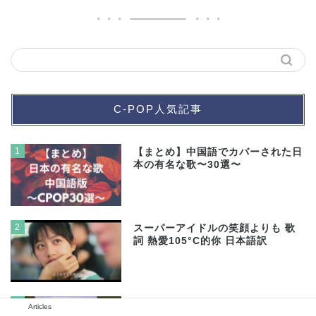
C-POP人気記事
1
【まとめ】中国語でカバーされた日
本の有名な歌〜30選〜
2
スーパーアイドルの笑顔よりも 歌
詞 熱愛105°C的你 日本語訳
3
【TikTok】中国語ラップ歌詞の曲
Articles