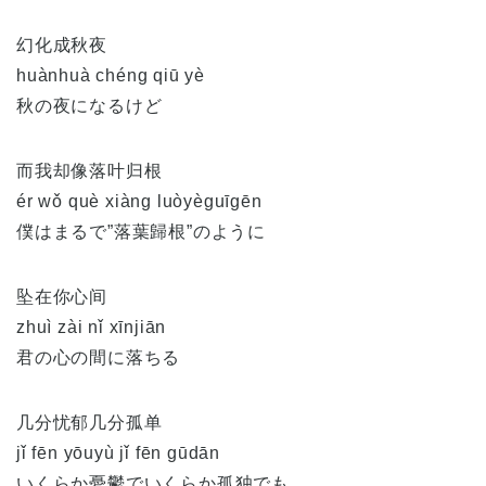
幻化成秋夜
huànhuà chéng qiū yè
秋の夜になるけど
而我却像落叶归根
ér wǒ què xiàng luòyèguīgēn
僕はまるで”落葉歸根”のように
坠在你心间
zhuì zài nǐ xīnjiān
君の心の間に落ちる
几分忧郁几分孤单
jǐ fēn yōuyù jǐ fēn gūdān
いくらか憂鬱でいくらか孤独でも