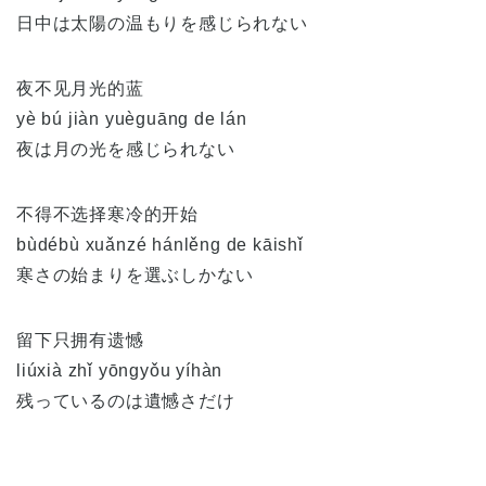
日中は太陽の温もりを感じられない
夜不见月光的蓝
yè bú jiàn yuèguāng de lán
夜は月の光を感じられない
不得不选择寒冷的开始
bùdébù xuǎnzé hánlěng de kāishǐ
寒さの始まりを選ぶしかない
留下只拥有遗憾
liúxià zhǐ yōngyǒu yíhàn
残っているのは遺憾さだけ