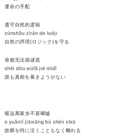
運命の手配
遵守自然的逻辑
zūnshǒu zìrán de luóji
自然の摂理(ロジック)を守る
谁都无法揭谜底
shéi dōu wúfǎ jiē mídǐ
誰も真相を暴きようがない
喔远离家乡不甚唏嘘
o yuǎnlí jiāxiāng bú shèn xīxū
故郷を特に泣くこともなく離れる