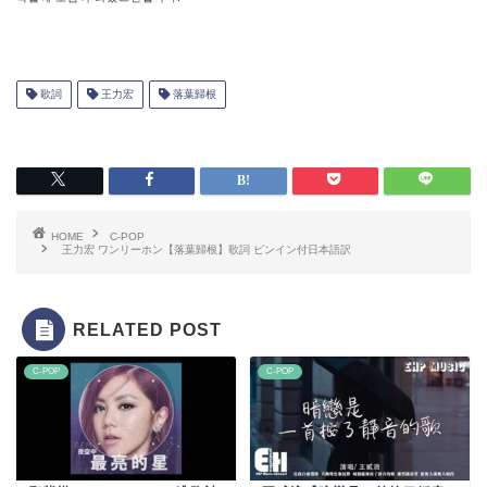
歌詞
王力宏
落葉歸根
HOME
C-POP
王力宏 ワンリーホン【落葉歸根】歌詞 ピンイン付日本語訳
RELATED POST
C-POP
C-POP