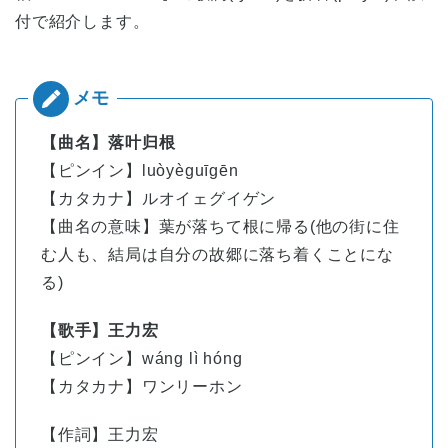
付で紹介します。
【曲名】落叶归根
【ピンイン】luòyèguīgēn
【カタカナ】ルオイェグイゲン
【曲名の意味】葉が落ちて根に帰る(他の街に住
む人も、結局は自分の故郷に落ち着くことにな
る)
【歌手】王力宏
【ピンイン】
wáng
lì
hóng
【カタカナ】ワンリーホン
【作詞】王力宏