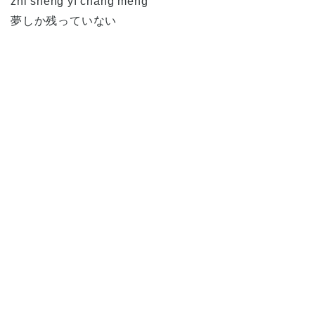
zhǐ shèng yī chǎng mèng
夢しか残っていない