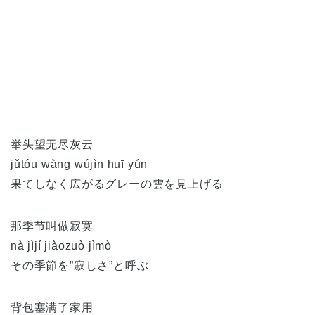
举头望无尽灰云
jǔtóu wàng wújìn huī yún
果てしなく広がるグレーの雲を見上げる
那季节叫做寂寞
nà jìjí jiàozuò jìmò
その季節を”寂しさ”と呼ぶ
背包塞满了家用