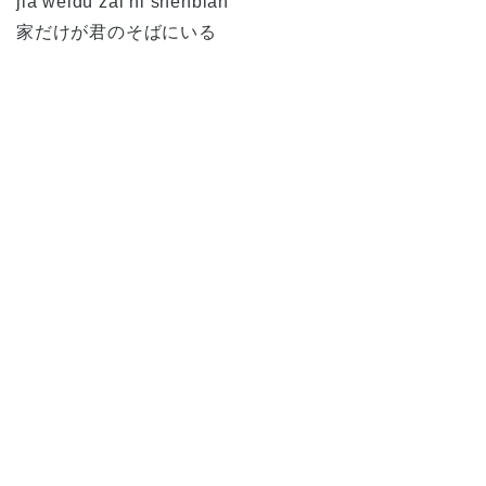
jiā wéidú zài nǐ shēnbiān
家だけが君のそばにいる