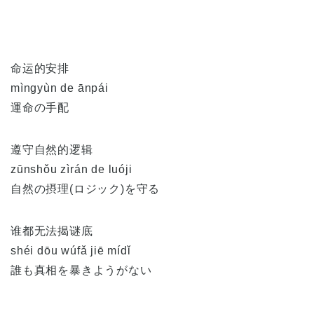
命运的安排
mìngyùn de ānpái
運命の手配
遵守自然的逻辑
zūnshǒu zìrán de luóji
自然の摂理(ロジック)を守る
谁都无法揭谜底
shéi dōu wúfǎ jiē mídǐ
誰も真相を暴きようがない