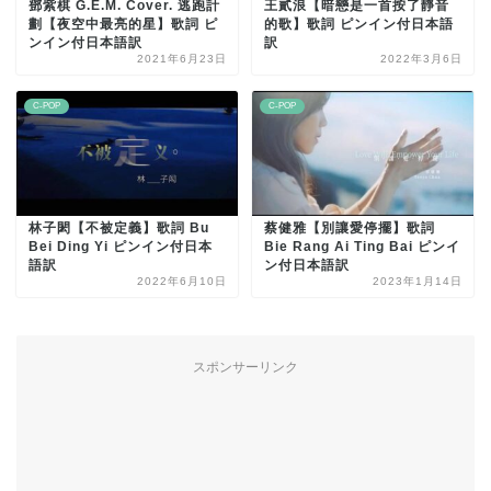
鄧紫棋 G.E.M. Cover. 逃跑計
王貳浪【暗戀是一首按了靜音
劃【夜空中最亮的星】歌詞 ピ
的歌】歌詞 ピンイン付日本語
ンイン付日本語訳
訳
2021年6月23日
2022年3月6日
C-POP
C-POP
林子閎【不被定義】歌詞 Bu
蔡健雅【別讓愛停擺】歌詞
Bei Ding Yi ピンイン付日本
Bie Rang Ai Ting Bai ピンイ
語訳
ン付日本語訳
2022年6月10日
2023年1月14日
スポンサーリンク