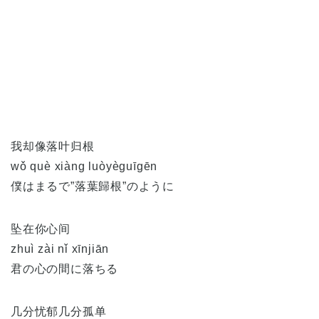
我却像落叶归根
wǒ què xiàng luòyèguīgēn
僕はまるで”落葉歸根”のように
坠在你心间
zhuì zài nǐ xīnjiān
君の心の間に落ちる
几分忧郁几分孤单