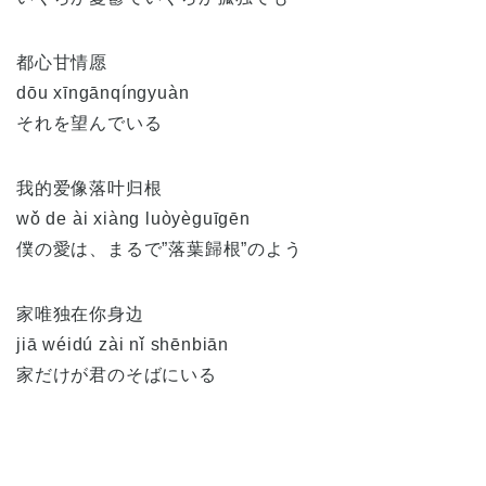
都心甘情愿
dōu xīngānqíngyuàn
それを望んでいる
我的爱像落叶归根
wǒ de ài xiàng luòyèguīgēn
僕の愛は、まるで”落葉歸根”のよう
家唯独在你身边
jiā wéidú zài nǐ shēnbiān
家だけが君のそばにいる