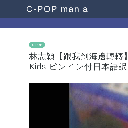
C-POP mania
C-POP
林志穎【跟我到海邊轉轉】歌
Kids ピンイン付日本語訳