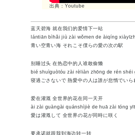
出典：Youtube
蓝天碧海 就在我们的爱情下一站
lántiān bìhǎi jiù zài wǒmen de àiqíng xiàyīz
青い空青い海 それこそ僕らの愛の次の駅
别睡过头 在热恋中的人谁敢偷懒
bié shuìguòtóu zài rèliàn zhōng de rén shéi
寝過ごさないで 熱愛中の人は誰が怠惰でいら
爱在灌溉 全世界的花在同一天开
ài zài guàngài quánshìjiè de huā zài tóng yīt
愛は灌漑して 全世界の花が同時に咲く
要承诺就跟我到海边转一转