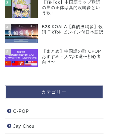
【TikTok】中国語ラップ歌詞
3
の曲の正体は真的没喝多とい
う歌！
B2$ KOALA【真的没喝多】歌
4
詞 TikTok ピンイン付日本語訳
【まとめ】中国語の歌 CPOP
5
おすすめ・人気20選〜初心者
向け〜
カテゴリー
C-POP
Jay Chou