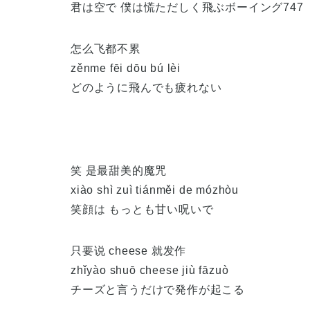
君は空で 僕は慌ただしく飛ぶボーイング747
怎么飞都不累
zěnme fēi dōu bú lèi
どのように飛んでも疲れない
笑 是最甜美的魔咒
xiào shì zuì tiánměi de mózhòu
笑顔は もっとも甘い呪いで
只要说 cheese 就发作
zhǐyào shuō cheese jiù fāzuò
チーズと言うだけで発作が起こる