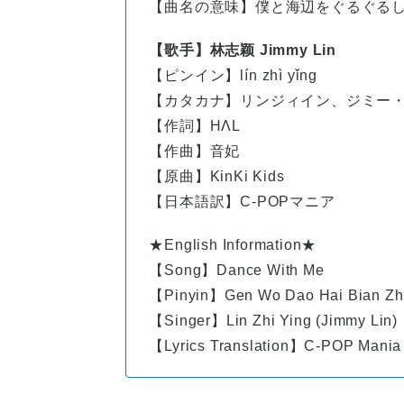
【曲名の意味】僕と海辺をぐるぐる
【歌手】林志颖 Jimmy Lin
【ピンイン】
lín
zhì
yǐng
【カタカナ】リンジィイン、ジミー
【作詞】HΛL
【作曲】音妃
【原曲】KinKi Kids
【日本語訳】C-POPマニア
★English Information★
【Song】Dance With Me
【Pinyin】Gen Wo Dao Hai Bian Zh
【Singer】Lin Zhi Ying (Jimmy Lin)
【Lyrics Translation】C-POP Mania