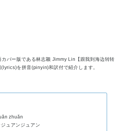
語カバー版である林志颖 Jimmy Lin【跟我到海边转转
の歌詞(lyrics)を拼音(pinyin)和訳付で紹介します。
uǎn
zhuǎn
ンジュアンジュアン