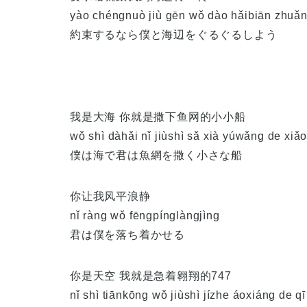
yào chéngnuò jiù gēn wǒ dào hǎibiān zhuǎ
約束するなら僕と海辺をぐるぐるしよう
我是大海 你就是撒下鱼网的小小船
wǒ shì dàhǎi nǐ jiùshì sǎ xià yúwǎng de xiǎ
僕は海で君は魚網を撒く小さな船
你让我风平浪静
nǐ ràng wǒ fēngpínglàngjìng
君は僕を落ち着かせる
你是天空 我就是急着翱翔的747
nǐ shì tiānkōng wǒ jiùshì jízhe áoxiáng de qī 