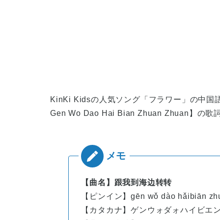
KinKi Kidsの人気ソング「フラワー」の中国
Gen Wo Dao Hai Bian Zhuan Zhuan】
【曲名】跟我到海边转转
【ピンイン】
gēn
wǒ
dào
hǎi
biān
zh
【カタカナ】ゲンウォダォハイビエ