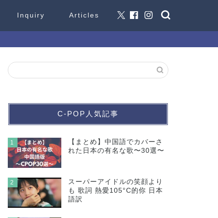
Inquiry
Articles
C-POP人気記事
【まとめ】中国語でカバーさ
1
れた日本の有名な歌〜30選〜
スーパーアイドルの笑顔より
2
も 歌詞 熱愛105°C的你 日本
語訳