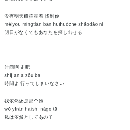
没有明天般挥霍着 找到你
méiyou míngtiān bān huīhuòzhe zhǎodào nǐ
明日がなくてもあなたを探し出せる
时间啊 走吧
shíjiān a zǒu ba
時間よ 行ってしまいなさい
我依然还是那个她
wǒ yīrán háishi nàge tā
私は依然としてあの子