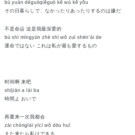
bú yuàn déguòqiěguò kě wú kě yǒu
その日暮らしで、なかったりあったりするのは嫌だ
不是命运 这是我最深爱的
bú shì mìngyùn zhè shì wǒ zuì shēn‘ài de
運命ではない これは私が最も愛するもの
时间啊 来吧
shíjiān a lái ba
時間よ おいで
再重来一次我都会
zài chónglái yīcì wǒ dōu huì
また来たら私はできる