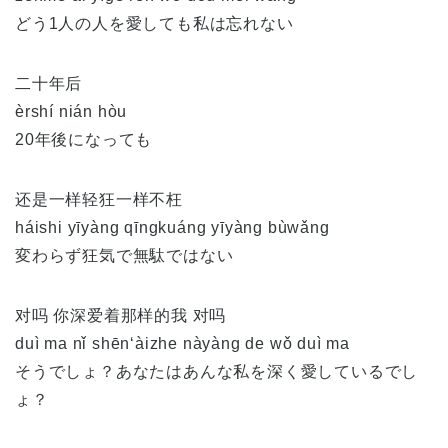
どう1人の人を愛しても私は忘れない
二十年后
èrshí nián hòu
20年後になっても
还是一样轻狂一样不枉
háishi yīyàng qīngkuáng yīyàng bùwǎng
変わらず狂気で無駄ではない
对吗 你深爱着那样的我 对吗
duì ma nǐ shēn‘àizhe nàyàng de wǒ duì ma
そうでしょ？あなたはあんな私を深く愛しているでし
ょ？