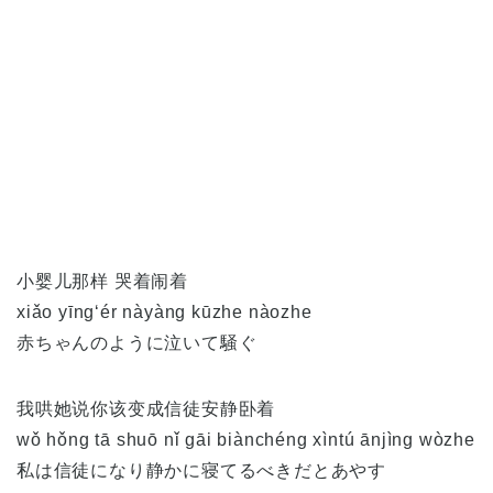
小婴儿那样 哭着闹着
xiǎo yīng‘ér nàyàng kūzhe nàozhe
赤ちゃんのように泣いて騒ぐ
我哄她说你该变成信徒安静卧着
wǒ hǒng tā shuō nǐ gāi biànchéng xìntú ānjìng wòzhe
私は信徒になり静かに寝てるべきだとあやす