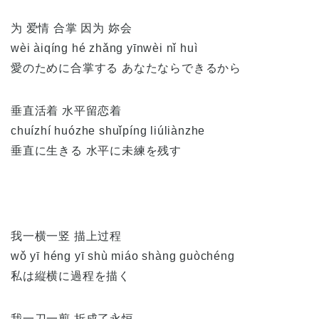
为 爱情 合掌 因为 妳会
wèi àiqíng hé zhǎng yīnwèi nǐ huì
愛のために合掌する あなたならできるから
垂直活着 水平留恋着
chuízhí huózhe shuǐpíng liúliànzhe
垂直に生きる 水平に未練を残す
我一横一竖 描上过程
wǒ yī héng yī shù miáo shàng guòchéng
私は縦横に過程を描く
我一刀一剪 折成了永恒