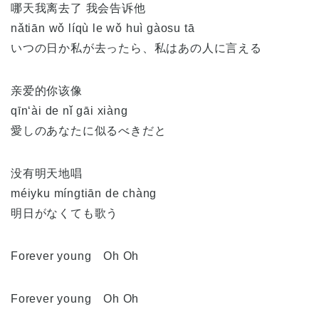
哪天我离去了 我会告诉他
nǎtiān wǒ líqù le wǒ huì gàosu tā
いつの日か私が去ったら、私はあの人に言える
亲爱的你该像
qīn‘ài de nǐ gāi xiàng
愛しのあなたに似るべきだと
没有明天地唱
méiyku míngtiān de chàng
明日がなくても歌う
Forever young Oh Oh
Forever young Oh Oh