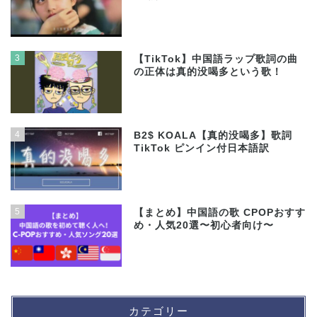
3
【TikTok】中国語ラップ歌詞の曲
の正体は真的没喝多という歌！
4
B2$ KOALA【真的没喝多】歌詞
TikTok ピンイン付日本語訳
5
【まとめ】中国語の歌 CPOPおすす
め・人気20選〜初心者向け〜
カテゴリー