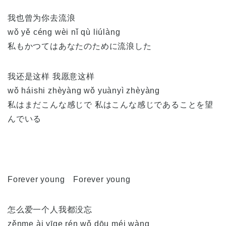
我也曾为你去流浪
wǒ yě céng wèi nǐ qù liúlàng
私もかつてはあなたのために流浪した
我还是这样 我愿意这样
wǒ háishi zhèyàng wǒ yuànyì zhèyàng
私はまだこんな感じで 私はこんな感じであることを望
んでいる
Forever young Forever young
怎么爱一个人我都没忘
zěnme ài yīge rén wǒ dōu méi wàng