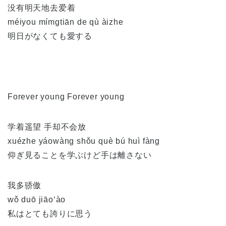
没有明天地去爱着
méiyou mímgtiān de qù àizhe
明日がなくても愛する
Forever young Forever young
学着遥望 手却不会放
xuézhe yáowàng shǒu què bú huì fàng
仰ぎ見ることを学ぶけど手は離さない
我多骄傲
wǒ duō jiāo‘ào
私はとても誇りに思う