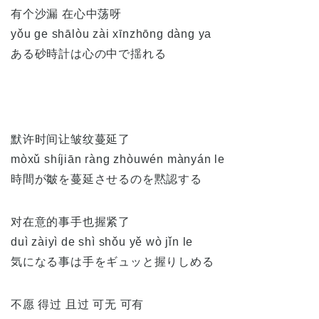
有个沙漏 在心中荡呀
yǒu ge shālòu zài xīnzhōng dàng ya
ある砂時計は心の中で揺れる
默许时间让皱纹蔓延了
mòxǔ shíjiān ràng zhòuwén mànyán le
時間が皺を蔓延させるのを黙認する
对在意的事手也握紧了
duì zàiyì de shì shǒu yě wò jǐn le
気になる事は手をギュッと握りしめる
不愿 得过 且过 可无 可有