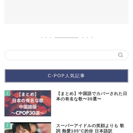
C-POP人気記事
1
【まとめ】中国語でカバーされた日
本の有名な歌〜30選〜
2
スーパーアイドルの笑顔よりも 歌
詞 熱愛105°C的你 日本語訳