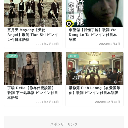
五月天 Mayday【天使
李聖傑【我懂了她】歌詞 Wo
Angel】歌詞 Tian Shi ピンイ
Dong Le Ta ピンイン付日本
ン付日本語訳
語訳
2021年7月19日
2023年1月4日
C-POP
C-POP
丁噹 Della【你為什麼說謊】
梁静茹 Fish Leong【在愛裡等
歌詞 下一站幸福 ピンイン付日
你】歌詞 ピンイン付日本語訳
本語訳
2021年5月16日
2020年12月18日
スポンサーリンク