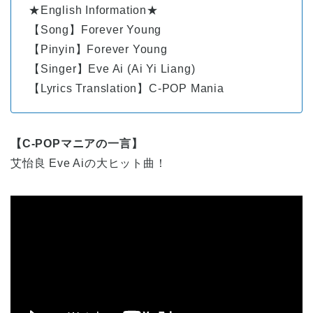
★English Information★
【Song】Forever Young
【Pinyin】Forever Young
【Singer】Eve Ai (Ai Yi Liang)
【Lyrics Translation】C-POP Mania
【C-POPマニアの一言】
艾怡良 Eve Aiの大ヒット曲！