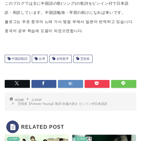
このブログでは主に中国語の歌(ソング)の歌詞をピンイン付で日本語
訳・和訳しています。中国語勉強・学習の助けになれば幸いです。
블로그는 주로 중국어 노래 가사 병음 부에서 일본어 번역하고 있습니다.
중국어 공부 학습에 도움이 되었으면합니다.
中国語歌詞
台湾
女性歌手
艾怡良
HOME
C-POP
艾怡良【Forever Young】歌詞 永遠の若さ ピンイン付日本語訳
RELATED POST
C-POP
C-POP