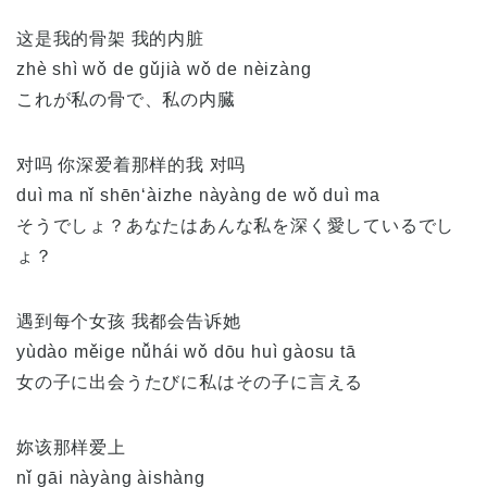
这是我的骨架 我的内脏
zhè shì wǒ de gǔjià wǒ de nèizàng
これが私の骨で、私の内臓
对吗 你深爱着那样的我 对吗
duì ma nǐ shēn‘àizhe nàyàng de wǒ duì ma
そうでしょ？あなたはあんな私を深く愛しているでし
ょ？
遇到每个女孩 我都会告诉她
yùdào měige nǚhái wǒ dōu huì gàosu tā
女の子に出会うたびに私はその子に言える
妳该那样爱上
nǐ gāi nàyàng àishàng