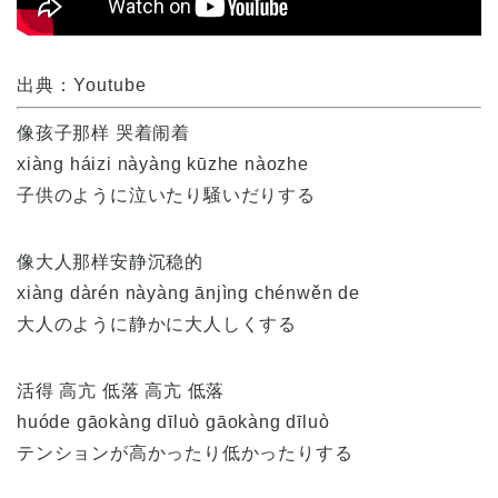
出典：Youtube
像孩子那样 哭着闹着
xiàng háizi nàyàng kūzhe nàozhe
子供のように泣いたり騒いだりする
像大人那样安静沉稳的
xiàng dàrén nàyàng ānjìng chénwěn de
大人のように静かに大人しくする
活得 高亢 低落 高亢 低落
huóde gāokàng dīluò gāokàng dīluò
テンションが高かったり低かったりする