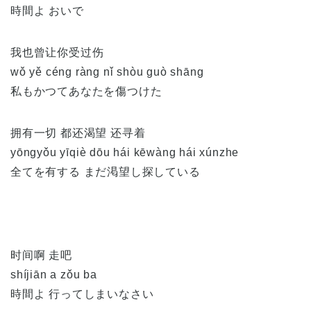
時間よ おいで
我也曾让你受过伤
wǒ yě céng ràng nǐ shòu guò shāng
私もかつてあなたを傷つけた
拥有一切 都还渴望 还寻着
yōngyǒu yīqiè dōu hái kēwàng hái xúnzhe
全てを有する まだ渇望し探している
时间啊 走吧
shíjiān a zǒu ba
時間よ 行ってしまいなさい