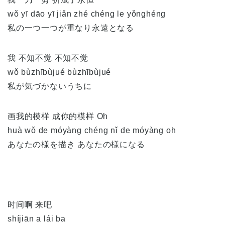
wǒ yī dāo yī jiǎn zhé chéng le yǒnghéng
私の一つ一つが重なり永遠となる
我 不知不觉 不知不觉
wǒ bùzhībùjué bùzhībùjué
私が気づかないうちに
画我的模样 成你的模样 Oh
huà wǒ de móyàng chéng nǐ de móyàng oh
あなたの様を描き あなたの様になる
时间啊 来吧
shíjiān a lái ba