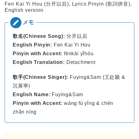
Fen Kai Yi Hou (分开以后), Lyrics Pinyin (歌詞拼音),
English version
歌名(Chinese Song):
分开以后
English Pinyin:
Fen Kai Yi Hou
Pinyin with Accent:
fēnkāi yǐhòu
English Translation:
Detachment
歌手(Chinese Singer):
Fuying&Sam (王赴颖 &
沉展寧)
English Name:
Fuying&Sam
Pinyin with Accent:
wáng fù yǐng & chén
zhǎn níng