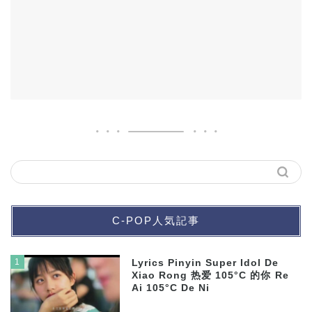
C-POP人気記事
1
Lyrics Pinyin Super Idol De
Xiao Rong 热爱 105°C 的你 Re
Ai 105°C De Ni