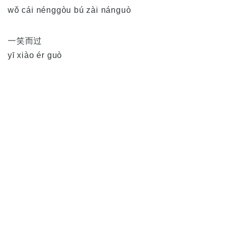
wǒ cái nénggòu bú zài nánguò
一笑而过
yī xiào ér guò