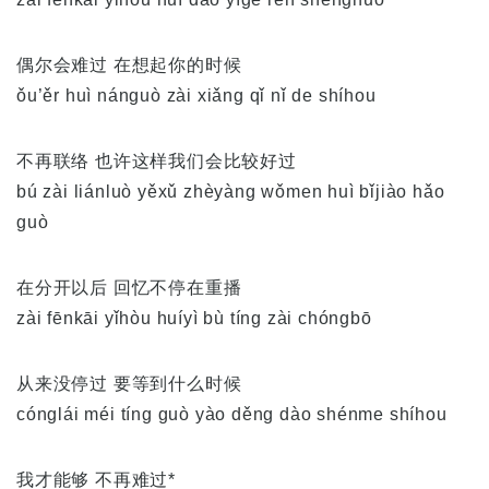
偶尔会难过 在想起你的时候
ǒu’ěr huì nánguò zài xiǎng qǐ nǐ de shíhou
不再联络 也许这样我们会比较好过
bú zài liánluò yěxǔ zhèyàng wǒmen huì bǐjiào hǎo
guò
在分开以后 回忆不停在重播
zài fēnkāi yǐhòu huíyì bù tíng zài chóngbō
从来没停过 要等到什么时候
cónglái méi tíng guò yào děng dào shénme shíhou
我才能够 不再难过*