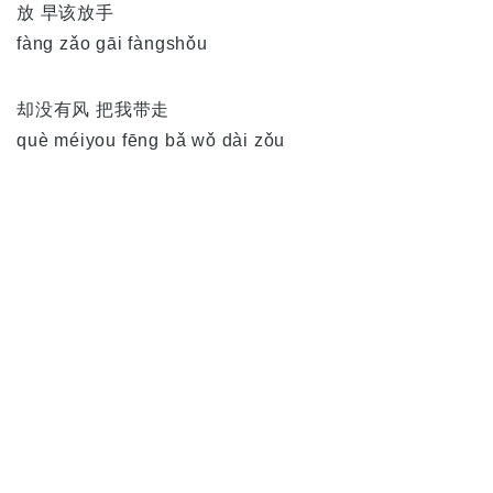
放 早该放手
fàng zǎo gāi fàngshǒu
却没有风 把我带走
què méiyou fēng bǎ wǒ dài zǒu