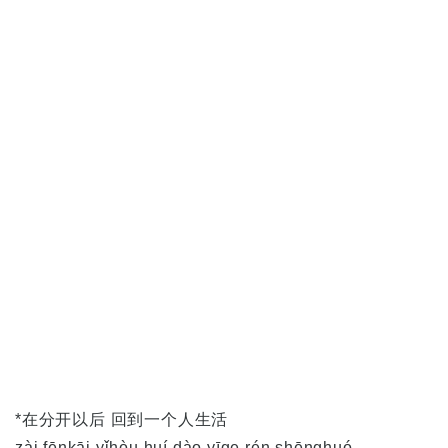
*在分开以后 回到一个人生活
zài fēnkāi yǐhòu huí dào yīge rén shēnghuó