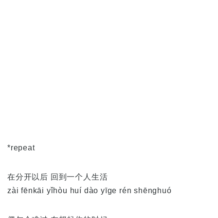
*repeat
在分开以后 回到一个人生活
zài fēnkāi yǐhòu huí dào yīge rén shēnghuó