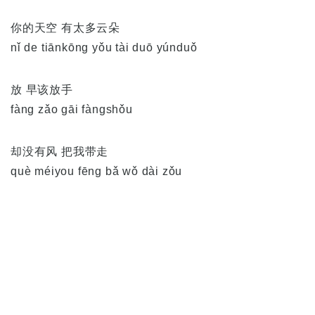
你的天空 有太多云朵
nǐ de tiānkōng yǒu tài duō yúnduǒ
放 早该放手
fàng zǎo gāi fàngshǒu
却没有风 把我带走
què méiyou fēng bǎ wǒ dài zǒu