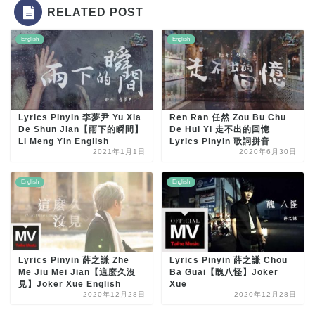
RELATED POST
English
English
Lyrics Pinyin 李夢尹 Yu Xia
Ren Ran 任然 Zou Bu Chu
De Shun Jian【雨下的瞬間】
De Hui Yi 走不出的回憶
Li Meng Yin English
Lyrics Pinyin 歌詞拼音
2021年1月1日
2020年6月30日
English
English
Lyrics Pinyin 薛之謙 Zhe
Lyrics Pinyin 薛之謙 Chou
Me Jiu Mei Jian【這麼久沒
Ba Guai【醜八怪】Joker
見】Joker Xue English
Xue
2020年12月28日
2020年12月28日