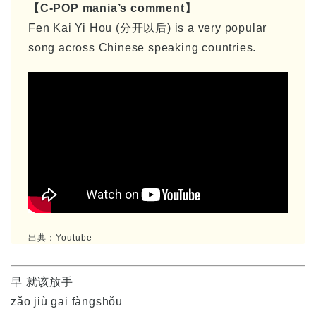
【C-POP mania’s comment】
Fen Kai Yi Hou (分开以后) is a very popular
song across Chinese speaking countries.
出典：Youtube
早 就该放手
zǎo jiù gāi fàngshǒu