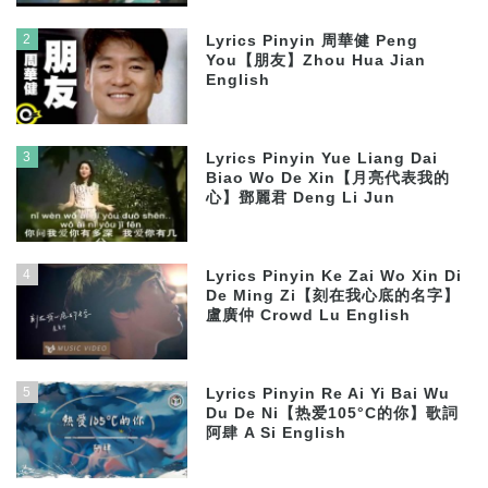
2
Lyrics Pinyin 周華健 Peng
You【朋友】Zhou Hua Jian
English
3
Lyrics Pinyin Yue Liang Dai
Biao Wo De Xin【月亮代表我的
心】鄧麗君 Deng Li Jun
4
Lyrics Pinyin Ke Zai Wo Xin Di
De Ming Zi【刻在我心底的名字】
盧廣仲 Crowd Lu English
5
Lyrics Pinyin Re Ai Yi Bai Wu
Du De Ni【热爱105°C的你】歌詞
阿肆 A Si English