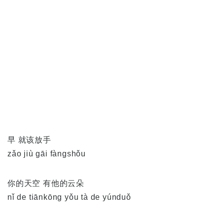
早 就该放手
zǎo jiù gāi fàngshǒu
你的天空 有他的云朵
nǐ de tiānkōng yǒu tà de yúnduǒ