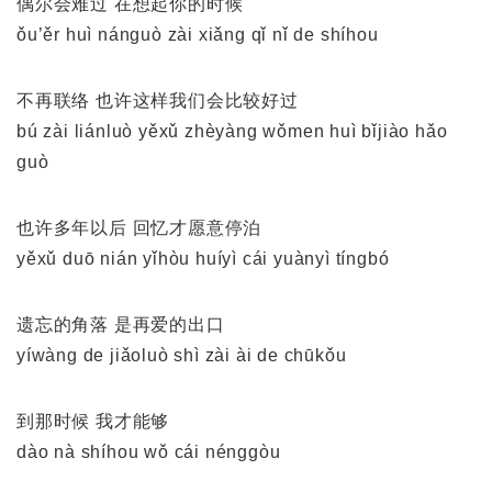
偶尔会难过 在想起你的时候
ǒu’ěr huì nánguò zài xiǎng qǐ nǐ de shíhou
不再联络 也许这样我们会比较好过
bú zài liánluò yěxǔ zhèyàng wǒmen huì bǐjiào hǎo
guò
也许多年以后 回忆才愿意停泊
yěxǔ duō nián yǐhòu huíyì cái yuànyì tíngbó
遗忘的角落 是再爱的出口
yíwàng de jiǎoluò shì zài ài de chūkǒu
到那时候 我才能够
dào nà shíhou wǒ cái nénggòu