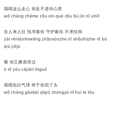
我唱这么走心 却走不进你心里
wǒ chàng zhème zǒu xīn què zǒu bú jìn nǐ xīnlǐ
在人来人往 找寻着你 守护着你 不求结局
zài rénláirénwǎng zhǎoxúnzhe nǐ shǒuhùzhe nǐ bù
qiú jiéjú
喔 你又擦肩而过
ō nǐ yòu cājiān‘érguò
我唱告白气球 终于你回了头
wǒ chàng gàobái qìqiú zhōngyú nǐ huí le tóu