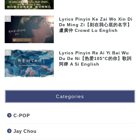
4
Lyrics Pinyin Ke Zai Wo Xin Di
De Ming Zi【刻在我心底的名字】
盧廣仲 Crowd Lu English
5
Lyrics Pinyin Re Ai Yi Bai Wu
Du De Ni【热爱105°C的你】歌詞
阿肆 A Si English
Categories
C-POP
Jay Chou