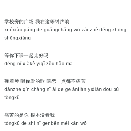
学校旁的广场 我在这等钟声响
xuéxiào páng de guǎngchǎng wǒ zài zhè děng zhōng
shēngxiǎng
等你下课一起走好吗
děng nǐ xiàkè yīqǐ zǒu hǎo ma
弹着琴 唱你爱的歌 暗恋一点都不痛苦
dànzhe qín chàng nǐ ài de gē ànliàn yīdiǎn dōu bú
tòngkǔ
痛苦的是你 根本没看我
tòngkǔ de shì nǐ gēnběn méi kàn wǒ