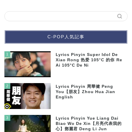
C-POP人気記事
1
Lyrics Pinyin Super Idol De
Xiao Rong 热爱 105°C 的你 Re
Ai 105°C De Ni
2
Lyrics Pinyin 周華健 Peng
You【朋友】Zhou Hua Jian
English
3
Lyrics Pinyin Yue Liang Dai
Biao Wo De Xin【月亮代表我的
心】鄧麗君 Deng Li Jun