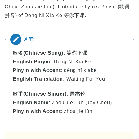
Chou (Zhou Jie Lun). I introduce Lyrics Pinyin (歌词
拼音) of Deng Ni Xia Ke 等你下课
.
歌名(Chinese Song): 等你下课
English Pinyin:
Deng Ni Xia Ke
Pinyin with Accent:
děng nǐ xiàkè
English Translation:
Waiting For You
歌手(Chinese Singer): 周杰伦
English Name:
Zhou Jie Lun (Jay Chou)
Pinyin with Accent:
zhōu jié lún