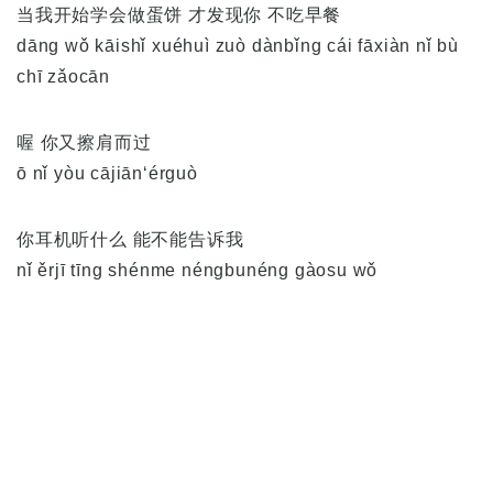
当我开始学会做蛋饼 才发现你 不吃早餐
dāng wǒ kāishǐ xuéhuì zuò dànbǐng cái fāxiàn nǐ bù
chī zǎocān
喔 你又擦肩而过
ō nǐ yòu cājiān‘érguò
你耳机听什么 能不能告诉我
nǐ ěrjī tīng shénme néngbunéng gàosu wǒ