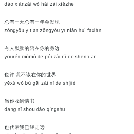
dào xiànzài wǒ hái zài xiězhe
总有一天总有一年会发现
zǒngyǒu yītiān zǒngyǒu yī nián huì fāxiàn
有人默默的陪在你的身边
yǒurén mòmò de péi zài nǐ de shēnbiān
也许 我不该在你的世界
yěxǔ wǒ bù gāi zài nǐ de shìjiè
当你收到情书
dāng nǐ shōu dào qíngshū
也代表我已经走远