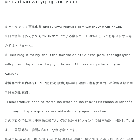
yě dàibiǎo wǒ yǐjīng zǒu yuǎn
※アイキャッチ画像出典:https://www.youtube.com/watch?v=kfXdP7nZIiE
※日本語訳はあくまでもCPOPマニアによる翻訳で、100%正しいことを保証するも
のではありません。
※ This blog is mainly about the translation of Chinese popular songs lyrics
with pinyin. Hope it can help you to learn Chinese songs for study or
Karaoke.
这博客的主要内容是C-POP的歌词(歌曲)翻译成日语的，也有拼音的。希望能够帮助学
习日文的朋友们。
El blog traduce principalmente las letras de las canciones chinas al japonés
con pinyin. Espero que les sea útil estudiar y aprender chino.
このブログでは主に中国語の歌(ソング)の歌詞をピンイン付で日本語訳・和訳していま
す。中国語勉強・学習の助けになれば幸いです。
블로그는 주로 중국어 노래 가사 병음 부에서 일본어 번역하고 있습니다. 중국어 공부