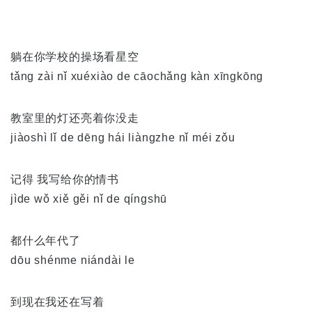
躺在你学校的操场看星空
tǎng zài nǐ xuéxiào de cāochǎng kàn xīngkōng
教室里的灯还亮着你没走
jiàoshì lǐ de dēng hái liàngzhe nǐ méi zǒu
记得 我写给你的情书
jìde wǒ xiě gěi nǐ de qíngshū
都什么年代了
dōu shénme niándài le
到现在我还在写着