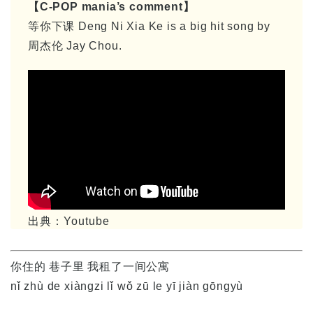
【C-POP mania’s comment】
等你下课 Deng Ni Xia Ke
is a big hit song by
周杰伦 Jay Chou.
出典：Youtube
你住的 巷子里 我租了一间公寓
nǐ zhù de xiàngzi lǐ wǒ zū le yī jiàn gōngyù