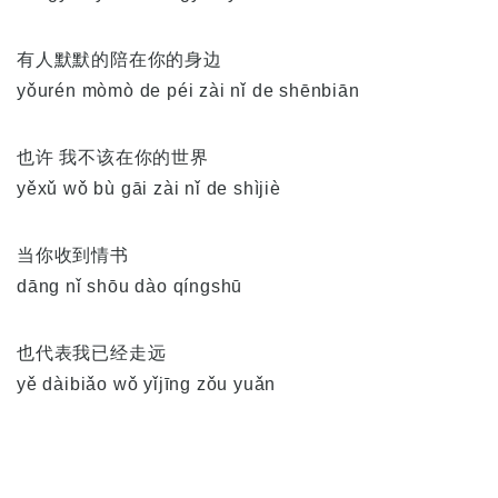
有人默默的陪在你的身边
yǒurén mòmò de péi zài nǐ de shēnbiān
也许 我不该在你的世界
yěxǔ wǒ bù gāi zài nǐ de shìjiè
当你收到情书
dāng nǐ shōu dào qíngshū
也代表我已经走远
yě dàibiǎo wǒ yǐjīng zǒu yuǎn