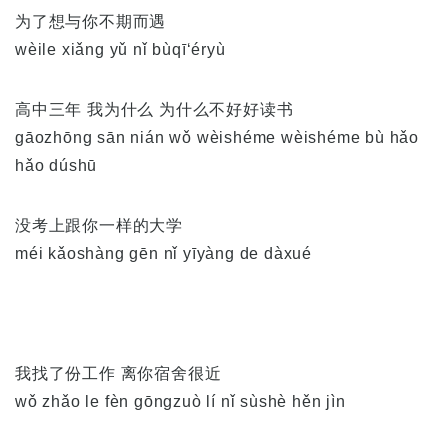
为了想与你不期而遇
wèile xiǎng yǔ nǐ bùqī‘éryù
高中三年 我为什么 为什么不好好读书
gāozhōng sān nián wǒ wèishéme wèishéme bù hǎo
hǎo dúshū
没考上跟你一样的大学
méi kǎoshàng gēn nǐ yīyàng de dàxué
我找了份工作 离你宿舍很近
wǒ zhǎo le fèn gōngzuò lí nǐ sùshè hěn jìn