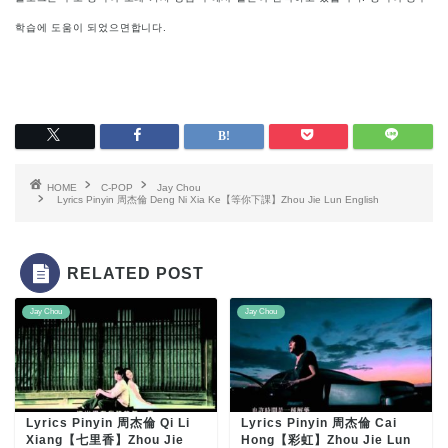
학습에 도움이 되었으면합니다.
HOME
C-POP
Jay Chou
Lyrics Pinyin 周杰倫 Deng Ni Xia Ke【等你下課】Zhou Jie Lun English
RELATED POST
Jay Chou
Jay Chou
Lyrics Pinyin 周杰倫 Qi Li
Lyrics Pinyin 周杰倫 Cai
Xiang【七里香】Zhou Jie
Hong【彩虹】Zhou Jie Lun