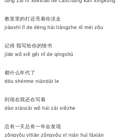
tǎng zài nǐ xuéxiào de cāochǎng kàn xīngkōng
教室里的灯还亮着你没走
jiàoshì lǐ de dēng hái liàngzhe nǐ méi zǒu
记得 我写给你的情书
jìde wǒ xiě gěi nǐ de qíngshū
都什么年代了
dōu shénme niándài le
到现在我还在写着
dào xiànzài wǒ hái zài xiězhe
总有一天总有一年会发现
zǒngyǒu yītiān zǒngyǒu yī nián huì fāxiàn