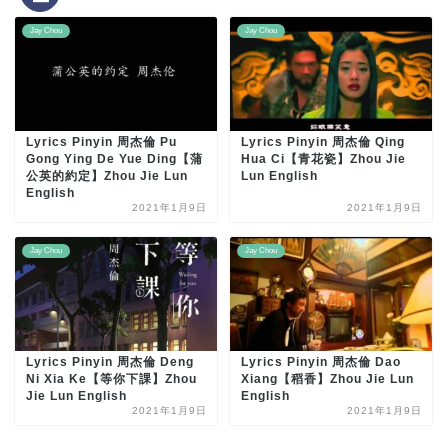
Jay Chou
Jay Chou
Lyrics Pinyin 周杰倫 Pu
Lyrics Pinyin 周杰倫 Qing
Gong Ying De Yue Ding【蒲
Hua Ci【青花瓷】Zhou Jie
公英的約定】Zhou Jie Lun
Lun English
English
2021年1月9日
2021年1月9日
Jay Chou
Jay Chou
Lyrics Pinyin 周杰倫 Deng
Lyrics Pinyin 周杰倫 Dao
Ni Xia Ke【等你下課】Zhou
Xiang【稻香】Zhou Jie Lun
Jie Lun English
English
2021年1月9日
2021年1月9日