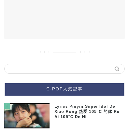
C-POP人気記事
1
Lyrics Pinyin Super Idol De
Xiao Rong 热爱 105°C 的你 Re
Ai 105°C De Ni