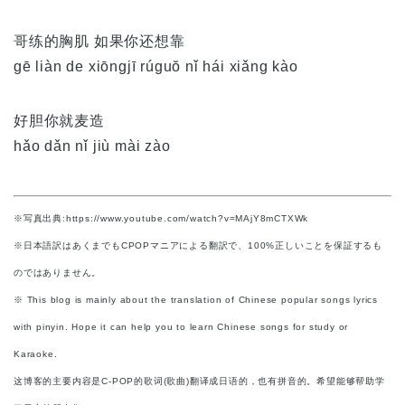
哥练的胸肌 如果你还想靠
gē liàn de xiōngjī rúguŏ nǐ hái xiǎng kào
好胆你就麦造
hǎo dǎn nǐ jiù mài zào
※写真出典:https://www.youtube.com/watch?v=MAjY8mCTXWk
※日本語訳はあくまでもCPOPマニアによる翻訳で、100%正しいことを保証するも
のではありません。
※ This blog is mainly about the translation of Chinese popular songs lyrics
with pinyin. Hope it can help you to learn Chinese songs for study or
Karaoke.
这博客的主要内容是C-POP的歌词(歌曲)翻译成日语的，也有拼音的。希望能够帮助学