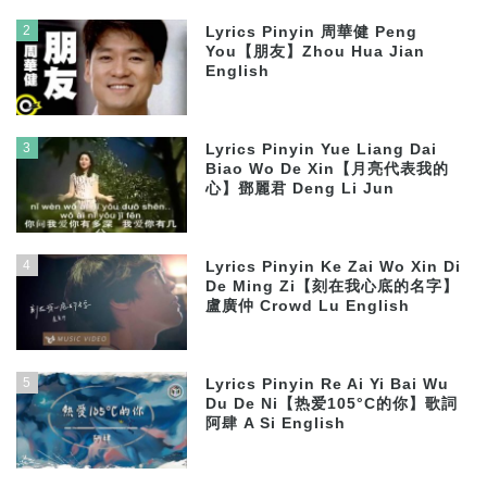
2
Lyrics Pinyin 周華健 Peng
You【朋友】Zhou Hua Jian
English
3
Lyrics Pinyin Yue Liang Dai
Biao Wo De Xin【月亮代表我的
心】鄧麗君 Deng Li Jun
4
Lyrics Pinyin Ke Zai Wo Xin Di
De Ming Zi【刻在我心底的名字】
盧廣仲 Crowd Lu English
5
Lyrics Pinyin Re Ai Yi Bai Wu
Du De Ni【热爱105°C的你】歌詞
阿肆 A Si English