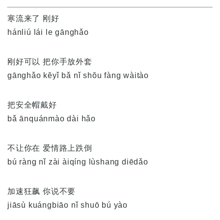
寒流来了 刚好
hánliú lái le gānghǎo
刚好可以 把你手放外套
gānghǎo kĕyǐ bǎ nǐ shŏu fàng wàitào
把安全帽戴好
bǎ ānquánmào dài hǎo
不让你在 爱情路上跌倒
bú ràng nǐ zài àiqíng lùshang diēdǎo
加速狂飙 你说不要
jiāsù kuángbiāo nǐ shuō bú yào