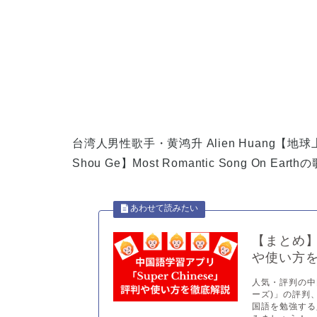
台湾人男性歌手・黄鸿升 Alien Huang【地球上最浪漫
Shou Ge】Most Romantic Song On Ea
【まとめ】中
や使い方
人気・評判の中国
ーズ)」の評判
国語を勉強する