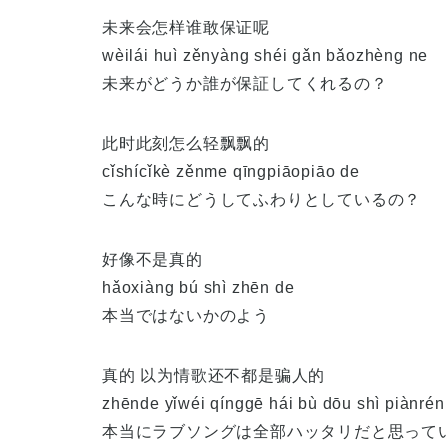
未来会怎样谁敢保证呢
wèilái huì zěnyàng shéi gǎn bǎozhèng ne
未来がどうか誰が保証してくれるの？
此时此刻怎么轻飘飘的
cǐshícǐkè zěnme qīngpiāopiāo de
こんな時にどうしてふわりとしているの？
好像不是真的
hǎoxiàng bú shì zhēn de
本当ではないかのよう
真的 以为情歌还不都是骗人的
zhēnde yǐwéi qínggē hái bù dōu shì piànrén
本当にラブソングは全部ハッタリだと思って