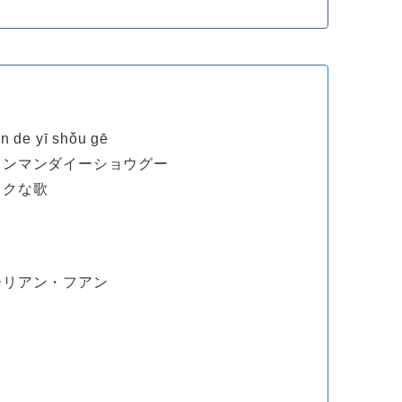
de yī shǒu gē
ランマンダイーショウグー
ックな歌
ーリアン・フアン