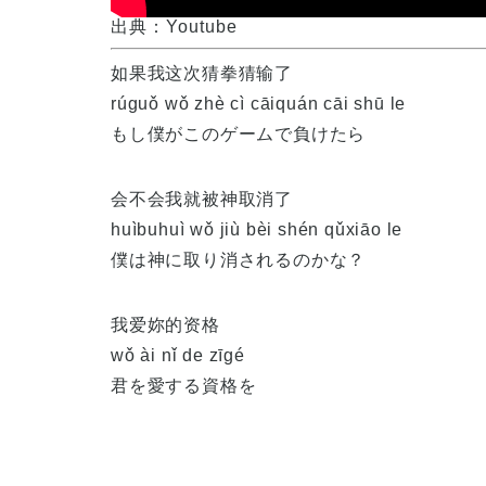
出典：Youtube
如果我这次猜拳猜输了
rúguǒ wǒ zhè cì cāiquán cāi shū le
もし僕がこのゲームで負けたら
会不会我就被神取消了
huìbuhuì wǒ jiù bèi shén qǔxiāo le
僕は神に取り消されるのかな？
我爱妳的资格
wǒ ài nǐ de zīgé
君を愛する資格を