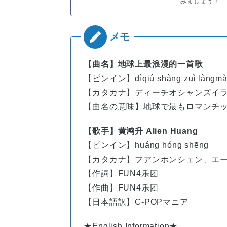
みましょう！...
【曲名】
地球上最浪漫的一首歌
【ピンイン】dìqiú shàng zuì làngmàn 
【カタカナ】ディーチオシャンズイ
【曲名の意味】地球で最もロマンチ
【歌手】黄鸿升 Alien Huang
【ピンイン】
huáng
hóng
shēng
【カタカナ】フアンホンシェン、エ
【作詞】FUN4乐团
【作曲】FUN4乐团
【日本語訳】C-POPマニア
★English Information★