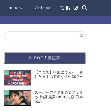
Inquiry
Articles
C-POP人気記事
【まとめ】中国語でカバーさ
1
れた日本の有名な歌〜30選〜
スーパーアイドルの笑顔より
2
も 歌詞 熱愛105°C的你 日本
語訳