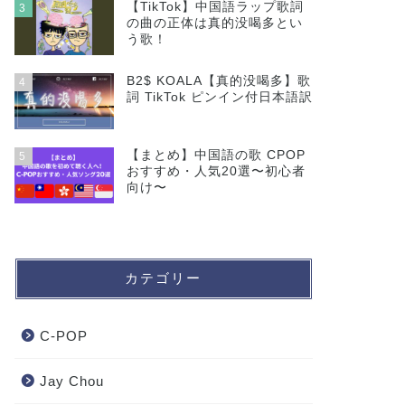
【TikTok】中国語ラップ歌詞
3
の曲の正体は真的没喝多とい
う歌！
B2$ KOALA【真的没喝多】歌
4
詞 TikTok ピンイン付日本語訳
【まとめ】中国語の歌 CPOP
5
おすすめ・人気20選〜初心者
向け〜
カテゴリー
C-POP
Jay Chou