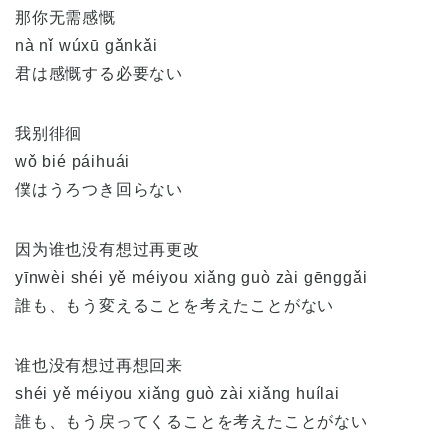
那你无需感慨
nà nǐ wúxū gǎnkǎi
君は感慨する必要ない
我别徘徊
wǒ bié páihuái
僕はうろつき回らない
因为谁也没有想过再更改
yīn
wèi
shéi yě méiyou xiǎng guò zài gēnggǎi
誰も、もう変えることを考えたことがない
谁也没有想过再想回来
shéi yě méiyou xiǎng guò zài xiǎng huílai
誰も、もう戻ってくることを考えたことがない