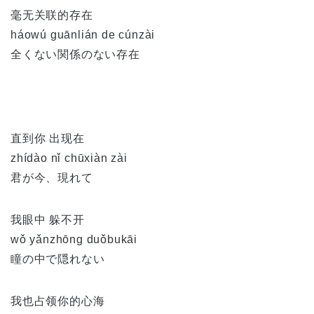
毫无关联的存在
háowú guānlián de cúnzài
全くない関係のない存在
直到你 出现在
zhídào nǐ chūxiàn zài
君が今、現れて
我眼中 躲不开
wǒ yǎnzhōng duǒbukāi
瞳の中で隠れない
我也占领你的心海