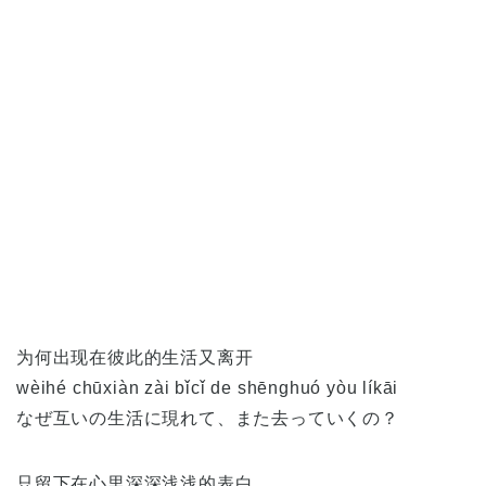
为何出现在彼此的生活又离开
wèihé chūxiàn zài bǐcǐ de shēnghuó yòu líkāi
なぜ互いの生活に現れて、また去っていくの？
只留下在心里深深浅浅的表白