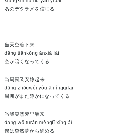
xiāngxìn nà hú yán yīpài
あのデタラメを信じる
当天空暗下来
dāng tiānkōng ānxià lái
空が暗くなってくる
当周围又安静起来
dāng zhōuwéi yòu ānjìngqilai
周囲がまた静かになってくる
当我突然梦里醒来
dāng wǒ tūrán mènglǐ xǐnglái
僕は突然夢から醒める