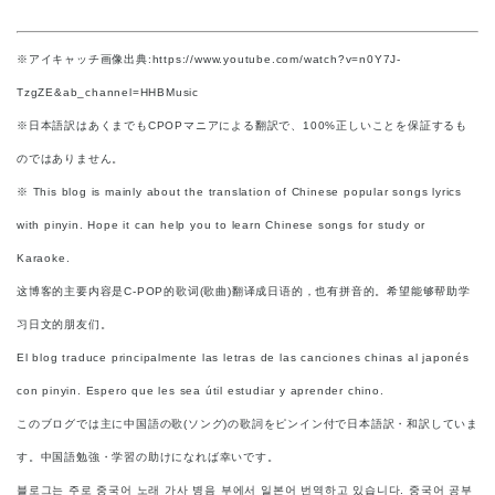
※アイキャッチ画像出典:https://www.youtube.com/watch?v=n0Y7J-
TzgZE&ab_channel=HHBMusic
※日本語訳はあくまでもCPOPマニアによる翻訳で、100%正しいことを保証するも
のではありません。
※ This blog is mainly about the translation of Chinese popular songs lyrics
with pinyin. Hope it can help you to learn Chinese songs for study or
Karaoke.
这博客的主要内容是C-POP的歌词(歌曲)翻译成日语的，也有拼音的。希望能够帮助学
习日文的朋友们。
El blog traduce principalmente las letras de las canciones chinas al japonés
con pinyin. Espero que les sea útil estudiar y aprender chino.
このブログでは主に中国語の歌(ソング)の歌詞をピンイン付で日本語訳・和訳していま
す。中国語勉強・学習の助けになれば幸いです。
블로그는 주로 중국어 노래 가사 병음 부에서 일본어 번역하고 있습니다. 중국어 공부