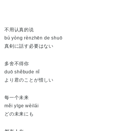
不用认真的说
bú yòng rènzhēn de shuō
真剣に話す必要はない
多舍不得你
duō shěbude nǐ
より君のことが惜しい
每一个未来
měi yīge wèilái
どの未来にも