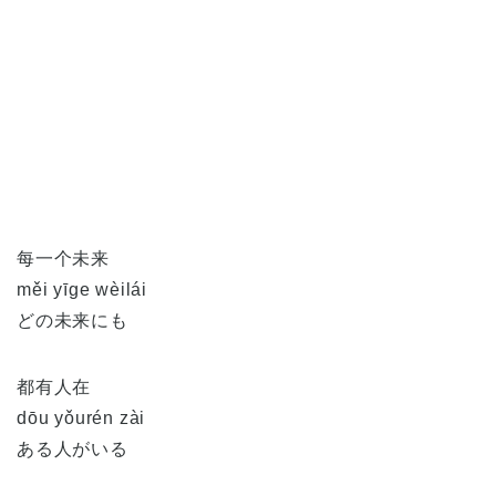
每一个未来
měi yīge wèilái
どの未来にも
都有人在
dōu yǒurén zài
ある人がいる