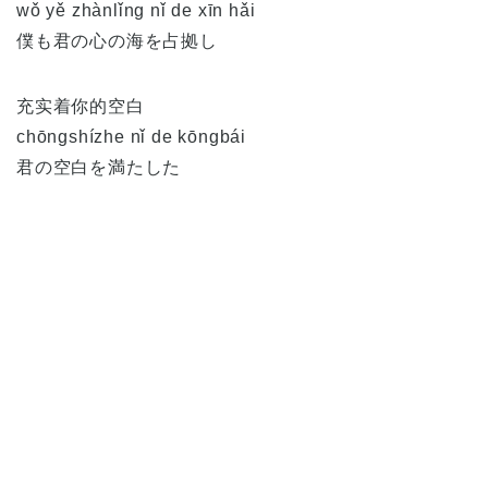
wǒ yě zhànlǐng nǐ de xīn hǎi
僕も君の心の海を占拠し
充实着你的空白
chōngshízhe nǐ de kōngbái
君の空白を満たした