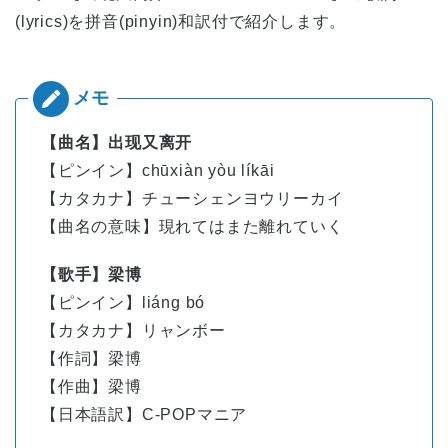
(lyrics)を拼音(pinyin)和訳付で紹介します。
【曲名】出现又离开
【ピンイン】
chūxiàn yòu líkāi
【カタカナ】チューシェンヨウリーカイ
【曲名の意味】現れてはまた離れていく
【歌手】梁博
【ピンイン】
liáng
bó
【カタカナ】リャンボー
【作詞】梁博
【作曲】梁博
【日本語訳】C-POPマニア