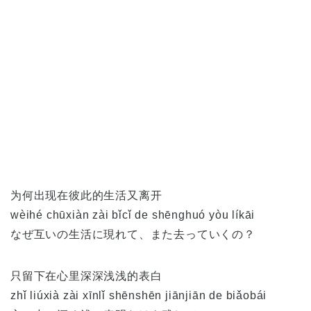
为何出现在彼此的生活又离开
wèihé chūxiàn zài bǐcǐ de shēnghuó yòu líkāi
なぜ互いの生活に現れて、また去っていくの？
只留下在心里深深浅浅的表白
zhǐ liúxià zài xīnlǐ shēnshēn jiānjiān de biǎobái