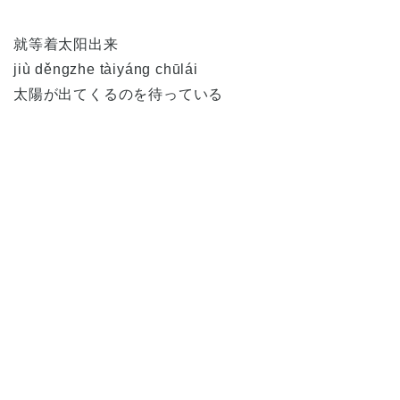
就等着太阳出来
jiù děngzhe tàiyáng chūlái
太陽が出てくるのを待っている