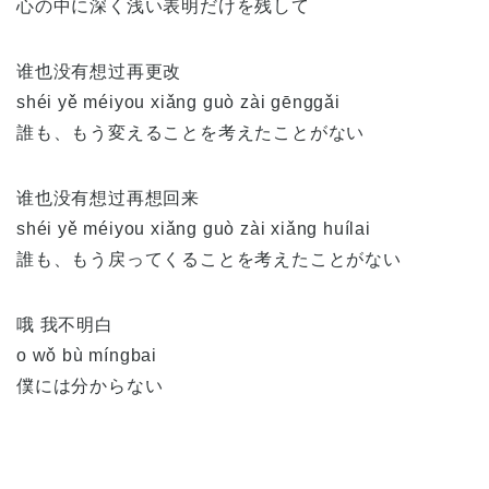
心の中に深く浅い表明だけを残して
谁也没有想过再更改
shéi yě méiyou xiǎng guò zài gēnggǎi
誰も、もう変えることを考えたことがない
谁也没有想过再想回来
shéi yě méiyou xiǎng guò zài xiǎng huílai
誰も、もう戻ってくることを考えたことがない
哦 我不明白
o wǒ bù míngbai
僕には分からない