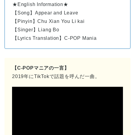
★English Information★
【Song】Appear and Leave
【Pinyin】Chu Xian You Li kai
【Singer】Liang Bo
【Lyrics Translation】C-POP Mania
【C-POPマニアの一言】
2019年にTikTokで話題を呼んだ一曲。