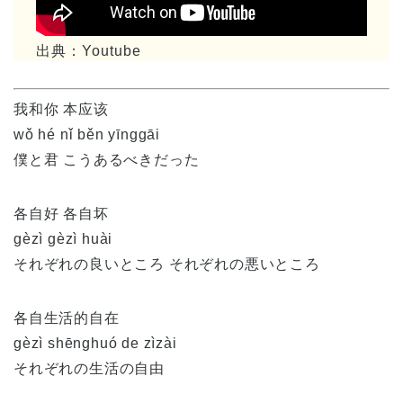
出典：Youtube
我和你 本应该
wǒ hé nǐ běn yīnggāi
僕と君 こうあるべきだった
各自好 各自坏
gèzì gèzì huài
それぞれの良いところ それぞれの悪いところ
各自生活的自在
gèzì shēnghuó de zìzài
それぞれの生活の自由