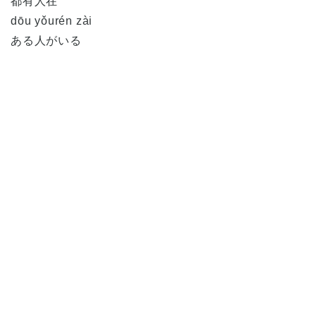
都有人在
dōu yǒurén zài
ある人がいる