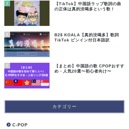
3
【TikTok】中国語ラップ歌詞の曲
の正体は真的没喝多という歌！
4
B2$ KOALA【真的没喝多】歌詞
TikTok ピンイン付日本語訳
5
【まとめ】中国語の歌 CPOPおすす
め・人気20選〜初心者向け〜
カテゴリー
C-POP