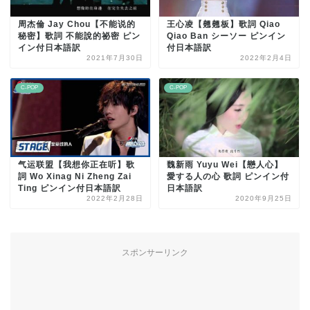
周杰倫 Jay Chou【不能说的
王心凌【翹翹板】歌詞 Qiao
秘密】歌詞 不能說的祕密 ピン
Qiao Ban シーソー ピンイン
イン付日本語訳
付日本語訳
2021年7月30日
2022年2月4日
C-POP
C-POP
气运联盟【我想你正在听】歌
魏新雨 Yuyu Wei【戀人心】
詞 Wo Xinag Ni Zheng Zai
愛する人の心 歌詞 ピンイン付
Ting ピンイン付日本語訳
日本語訳
2022年2月28日
2020年9月25日
スポンサーリンク