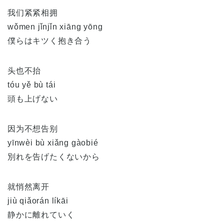
我们紧紧相拥
wǒmen jǐnjǐn xiāng yōng
僕らはキツく抱き合う
头也不抬
tóu yě bù tái
頭も上げない
因为不想告别
yīnwèi bù xiǎng gàobié
別れを告げたくないから
就悄然离开
jiù qiǎorán líkāi
静かに離れていく