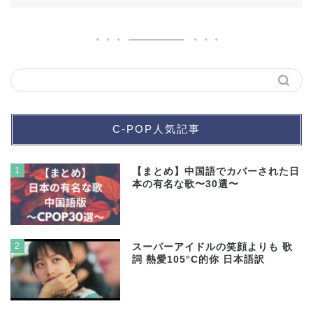
C-POP人気記事
1
【まとめ】中国語でカバーされた日
本の有名な歌〜30選〜
2
スーパーアイドルの笑顔よりも 歌
詞 熱愛105°C的你 日本語訳