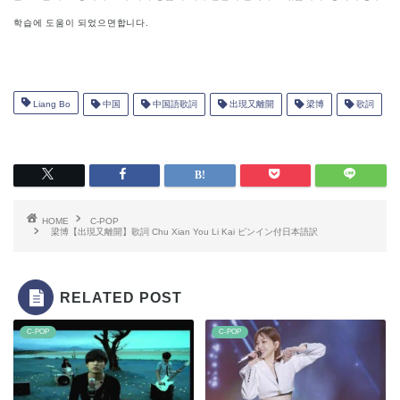
학습에 도움이 되었으면합니다.
Liang Bo
中国
中国語歌詞
出現又離開
梁博
歌詞
HOME
C-POP
梁博【出現又離開】歌詞 Chu Xian You Li Kai ピンイン付日本語訳
RELATED POST
C-POP
C-POP