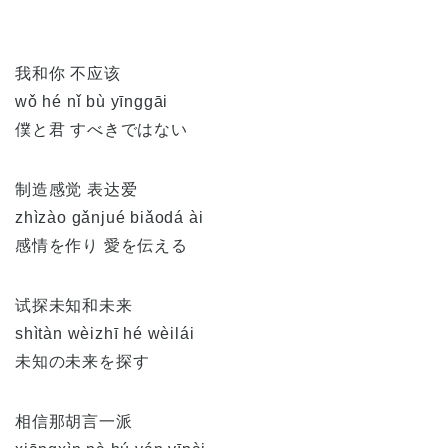
我和你 不应该
wǒ hé nǐ bù yīnggāi
僕と君 すべきではない
制造感觉 表达爱
zhìzào gǎnjué biǎodá ài
感情を作り 愛を伝える
试探未知和未来
shìtàn wèizhī hé wèilái
未知の未来を探す
相信那胡言一派