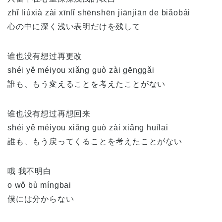
zhǐ liúxià zài xīnlǐ shēnshēn jiānjiān de biǎobái
心の中に深く浅い表明だけを残して
谁也没有想过再更改
shéi yě méiyou xiǎng guò zài gēnggǎi
誰も、もう変えることを考えたことがない
谁也没有想过再想回来
shéi yě méiyou xiǎng guò zài xiǎng huílai
誰も、もう戻ってくることを考えたことがない
哦 我不明白
o wǒ bù míngbai
僕には分からない