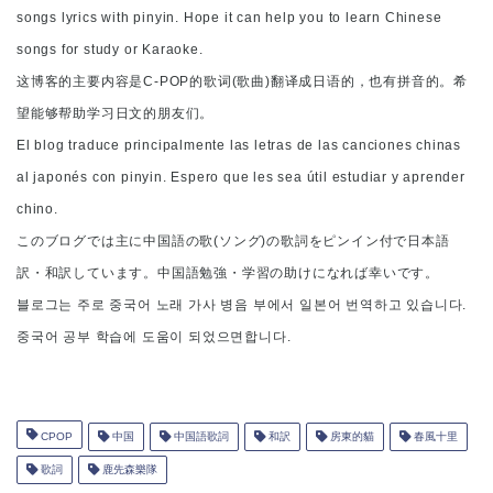
songs lyrics with pinyin. Hope it can help you to learn Chinese
songs for study or Karaoke.
这博客的主要内容是C-POP的歌词(歌曲)翻译成日语的，也有拼音的。希
望能够帮助学习日文的朋友们。
El blog traduce principalmente las letras de las canciones chinas
al japonés con pinyin. Espero que les sea útil estudiar y aprender
chino.
このブログでは主に中国語の歌(ソング)の歌詞をピンイン付で日本語
訳・和訳しています。中国語勉強・学習の助けになれば幸いです。
블로그는 주로 중국어 노래 가사 병음 부에서 일본어 번역하고 있습니다.
중국어 공부 학습에 도움이 되었으면합니다.
CPOP
中国
中国語歌詞
和訳
房東的貓
春風十里
歌詞
鹿先森樂隊