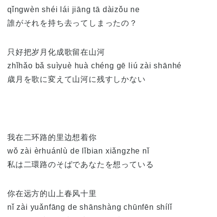
qǐngwèn shéi lái jiāng tā dàizǒu ne
誰がそれを持ち去ってしまったの？
只好把岁月化成歌留在山河
zhǐhǎo bǎ suìyuè huà chéng gē liú zài shānhé
歳月を歌に変えて山河に残すしかない
我在二环路的里边想着你
wǒ zài èrhuánlù de lǐbian xiǎngzhe nǐ
私は二環路のそばであなたを想っている
你在远方的山上春风十里
nǐ zài yuǎnfāng de shānshàng chūnfēn shílǐ