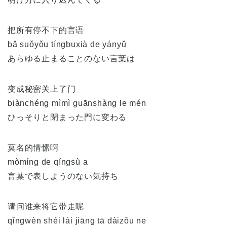
把所有停不下的言语
bǎ suǒyǒu tíngbuxià de yányǔ
あらゆる止まることのない言葉は
变成秘密关上了门
biànchéng mìmì guānshàng le mén
ひっそりと閉まった門に変わる
莫名的情愫啊
mòmíng de qíngsù a
言葉で表しようのない気持ち
请问谁来将它带走呢
qǐngwèn shéi lái jiāng tā dàizǒu ne