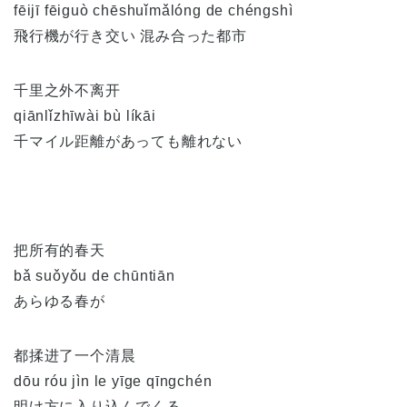
fēijī fēiguò chēshuǐmǎlóng de chéngshì
飛行機が行き交い 混み合った都市
千里之外不离开
qiānlǐzhīwài bù líkāi
千マイル距離があっても離れない
把所有的春天
bǎ suǒyǒu de chūntiān
あらゆる春が
都揉进了一个清晨
dōu róu jìn le yīge qīngchén
明け方に入り込んでくる