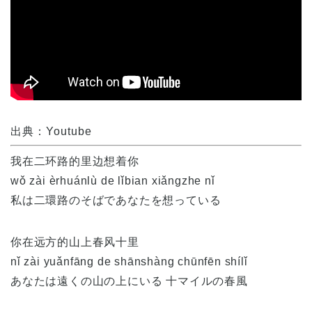
出典：Youtube
我在二环路的里边想着你
wǒ zài èrhuánlù de lǐbian xiǎngzhe nǐ
私は二環路のそばであなたを想っている
你在远方的山上春风十里
nǐ zài yuǎnfāng de shānshàng chūnfēn shílǐ
あなたは遠くの山の上にいる 十マイルの春風