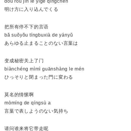
dōu róu jìn le yīge qīngchén
明け方に入り込んでくる
把所有停不下的言语
bǎ suǒyǒu tíngbuxià de yányǔ
あらゆる止まることのない言葉は
变成秘密关上了门
biànchéng mìmì guānshàng le mén
ひっそりと閉まった門に変わる
莫名的情愫啊
mòmíng de qíngsù a
言葉で表しようのない気持ち
请问谁来将它带走呢