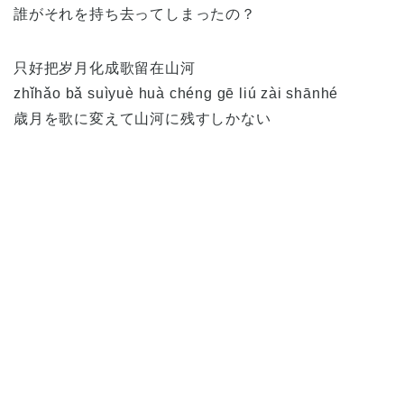
誰がそれを持ち去ってしまったの？
只好把岁月化成歌留在山河
zhǐhǎo bǎ suìyuè huà chéng gē liú zài shānhé
歳月を歌に変えて山河に残すしかない