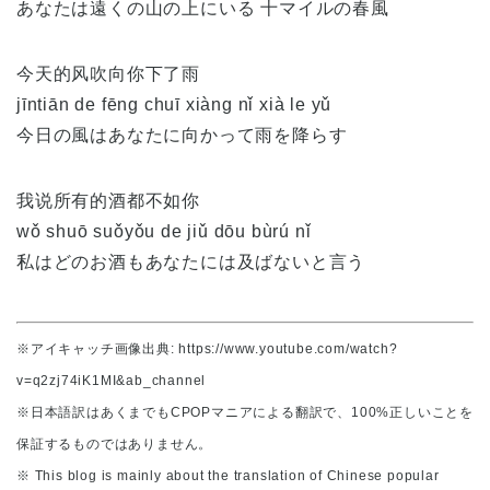
あなたは遠くの山の上にいる 十マイルの春風
今天的风吹向你下了雨
jīntiān de fēng chuī xiàng nǐ xià le yǔ
今日の風はあなたに向かって雨を降らす
我说所有的酒都不如你
wǒ shuō suǒyǒu de jiǔ dōu bùrú nǐ
私はどのお酒もあなたには及ばないと言う
※アイキャッチ画像出典: https://www.youtube.com/watch?
v=q2zj74iK1MI&ab_channel
※日本語訳はあくまでもCPOPマニアによる翻訳で、100%正しいことを
保証するものではありません。
※ This blog is mainly about the translation of Chinese popular