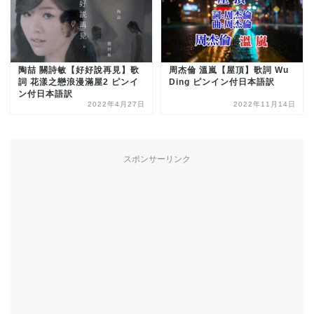
陶喆 關詩敏【好好說再見】歌
周杰倫 溫嵐【屋頂】歌詞 Wu
詞 花漾之戀浪漫滿屋2 ピンイ
Ding ピンイン付日本語訳
ン付日本語訳
2022年4月27日
2022年11月14日
スポンサーリンク