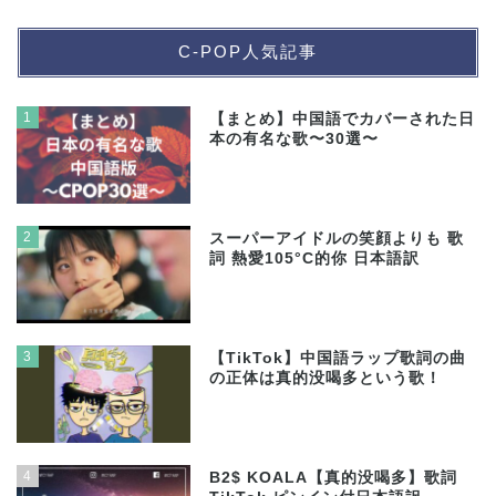
C-POP人気記事
1
【まとめ】中国語でカバーされた日
本の有名な歌〜30選〜
2
スーパーアイドルの笑顔よりも 歌
詞 熱愛105°C的你 日本語訳
3
【TikTok】中国語ラップ歌詞の曲
の正体は真的没喝多という歌！
4
B2$ KOALA【真的没喝多】歌詞