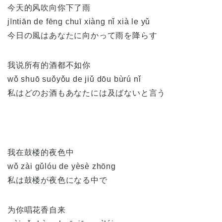
今天的风吹向你下了雨
jīntiān de fēng chuī xiàng nǐ xià le yǔ
今日の風はあなたに向かって雨を降らす
我说所有的酒都不如你
wǒ shuō suǒyǒu de jiǔ dōu bùrú nǐ
私はどのお酒もあなたには及ばないと言う
我在鼓楼的夜色中
wǒ zài gǔlóu de yèsè zhōng
私は鼓楼が夜色になる中で
为你唱花香自来