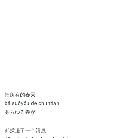
把所有的春天
bǎ suǒyǒu de chūntiān
あらゆる春が
都揉进了一个清晨