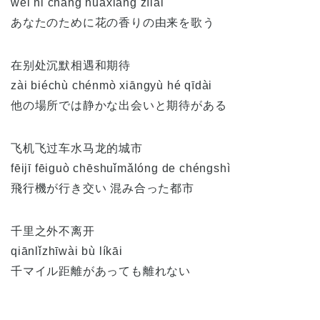
wèi nǐ chàng huāxiāng zìlái
あなたのために花の香りの由来を歌う
在别处沉默相遇和期待
zài biéchù chénmò xiāngyù hé qīdài
他の場所では静かな出会いと期待がある
飞机飞过车水马龙的城市
fēijī fēiguò chēshuǐmǎlóng de chéngshì
飛行機が行き交い 混み合った都市
千里之外不离开
qiānlǐzhīwài bù líkāi
千マイル距離があっても離れない