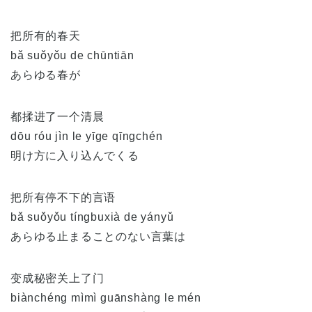
把所有的春天
bǎ suǒyǒu de chūntiān
あらゆる春が
都揉进了一个清晨
dōu róu jìn le yīge qīngchén
明け方に入り込んでくる
把所有停不下的言语
bǎ suǒyǒu tíngbuxià de yányǔ
あらゆる止まることのない言葉は
变成秘密关上了门
biànchéng mìmì guānshàng le mén