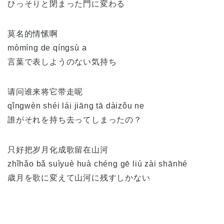
ひっそりと閉まった門に変わる
莫名的情愫啊
mòmíng de qíngsù a
言葉で表しようのない気持ち
请问谁来将它带走呢
qǐngwèn shéi lái jiāng tā dàizǒu ne
誰がそれを持ち去ってしまったの？
只好把岁月化成歌留在山河
zhǐhǎo bǎ suìyuè huà chéng gē liú zài shānhé
歳月を歌に変えて山河に残すしかない