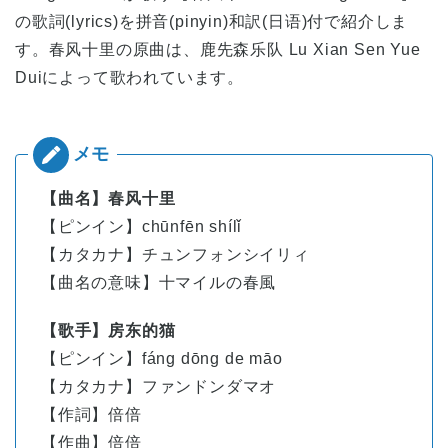
の歌詞(lyrics)を拼音(pinyin)和訳(日语)付で紹介しま
す。春风十里の原曲は、鹿先森乐队 Lu Xian Sen Yue
Duiによって歌われています。
【曲名】春风十里
【ピンイン】chūnfēn shílǐ
【カタカナ】チュンフォンシイリィ
【曲名の意味】十マイルの春風
【歌手】房东的猫
【ピンイン】
fáng
dōng
de
māo
【カタカナ】ファンドンダマオ
【作詞】倍倍
【作曲】倍倍