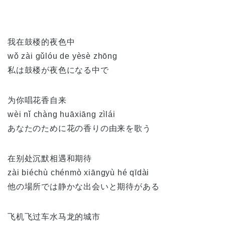
我在鼓楼的夜色中
wǒ zài gǔlóu de yèsè zhōng
私は鼓楼が夜色になる中で
为你唱花香自来
wèi nǐ chàng huāxiāng zìlái
あなたのために花の香りの由来を歌う
在别处沉默相遇和期待
zài biéchù chénmò xiāngyù hé qīdài
他の場所では静かな出会いと期待がある
飞机飞过车水马龙的城市