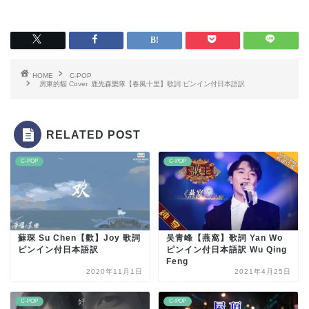
HOME
C-POP
房東的貓 Cover. 鹿先森樂隊【春風十里】歌詞 ピンイン付日本語訳
RELATED POST
C-POP
C-POP
蘇琛 Su Chen【歡】Joy 歌詞
吴青峰【燕窩】歌詞 Yan Wo
ピンイン付日本語訳
ピンイン付日本語訳 Wu Qing
Feng
2020年11月1日
2021年4月25日
C-POP
C-POP