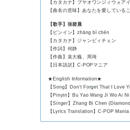
【カタカナ】ブヤオワンジィウォア
【曲名の意味】あなたを愛している
【歌手】张碧晨
【ピンイン】
zhāng
bì
chén
【カタカナ】ジャンビィチェン
【作詞】何静
【作曲】袁大巍、周琦
【日本語訳】C-POPマニア
★English Information★
【Song】Don’t Forget That I Love 
【Pinyin】Bu Yao Wang Ji Wo Ai Ni
【Singer】Zhang Bi Chen (Diamond
【Lyrics Translation】C-POP Mania