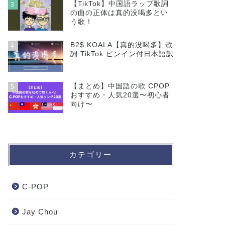
【TikTok】中国語ラップ歌詞
3
の曲の正体は真的没喝多とい
う歌！
B2$ KOALA【真的没喝多】歌
4
詞 TikTok ピンイン付日本語訳
【まとめ】中国語の歌 CPOP
5
おすすめ・人気20選〜初心者
向け〜
カテゴリー
C-POP
Jay Chou