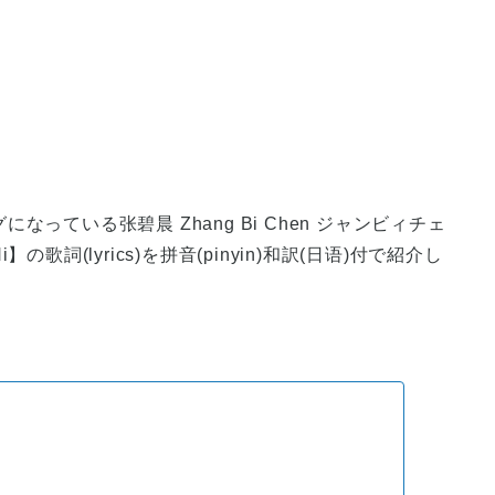
ている张碧晨 Zhang Bi Chen ジャンビィチェ
Ni】の歌詞(lyrics)を拼音(pinyin)和訳(日语)付で紹介し