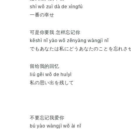
shì wǒ zuì dà de xìngfú
一番の幸せ
可是你要我 怎样忘记你
kěshì nǐ yào wǒ zěnyàng wàngjì nǐ
でもあなたは私にどうあなたのことを忘れさ
留给我的回忆
liú gěi wǒ de huíyì
私の思い出を残して
不要忘记我爱你
bú yào wàngjì wǒ ài nǐ