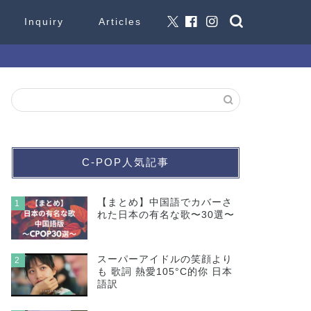
Inquiry
Articles
C-POP人気記事
【まとめ】中国語でカバーさ
1
れた日本の有名な歌〜30選〜
スーパーアイドルの笑顔より
2
も 歌詞 熱愛105°C的你 日本
語訳