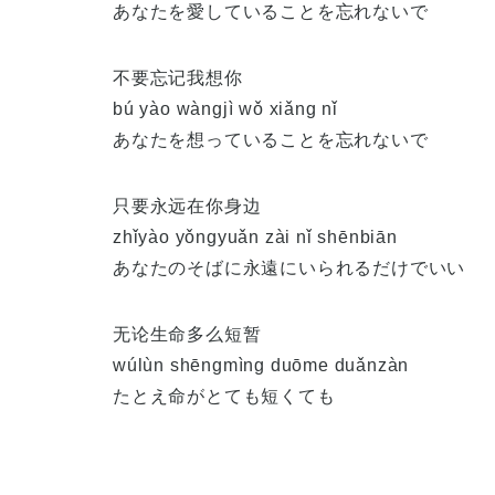
あなたを愛していることを忘れないで
不要忘记我想你
bú yào wàngjì wǒ xiǎng nǐ
あなたを想っていることを忘れないで
只要永远在你身边
zhǐyào yǒngyuǎn zài nǐ shēnbiān
あなたのそばに永遠にいられるだけでいい
无论生命多么短暂
wúlùn shēngmìng duōme duǎnzàn
たとえ命がとても短くても