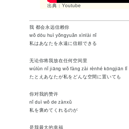
出典：Youtube
我 都会永远信赖你
wǒ dōu huì yǒngyuǎn xìnlài nǐ
私はあなたを永遠に信頼できる
无论你将我放在任何空间里
wúlùn nǐ jiāng wǒ fàng zài rènhé kōngjiān lǐ
たとえあなたが私をどんな空間に置いても
你对我的赞许
nǐ duì wǒ de zànxǔ
私を褒めてくれるのが
是我最大的幸福