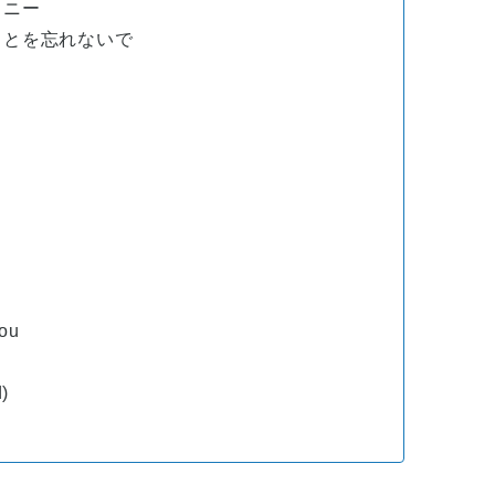
イニー
ことを忘れないで
You
)