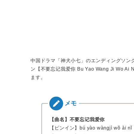
中国ドラマ「神犬小七」のエンディングソングになっ
ン【不要忘记我爱你 Bu Yao Wang Ji Wo Ai 
ます。
【曲名】不要忘记我爱你
【ピンイン】bú yào wàngjì wǒ ài nǐ