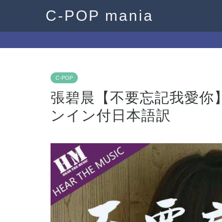
C-POP mania
C-POP
張碧晨【不要忘記我愛你
ンイン付日本語訳