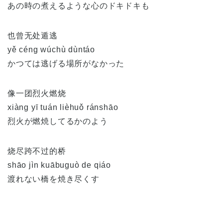
あの時の煮えるような心のドキドキも
也曾无处遁逃
yě céng wúchù dùntáo
かつては逃げる場所がなかった
像一团烈火燃烧
xiàng yī tuán lièhuǒ ránshāo
烈火が燃焼してるかのよう
烧尽跨不过的桥
shāo jìn kuābuguò de qiáo
渡れない橋を焼き尽くす