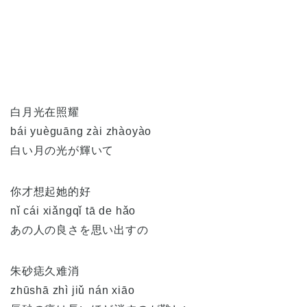
白月光在照耀
bái yuèguāng zài zhàoyào
白い月の光が輝いて
你才想起她的好
nǐ cái xiǎngqǐ tā de hǎo
あの人の良さを思い出すの
朱砂痣久难消
zhūshā zhì jiǔ nán xiāo