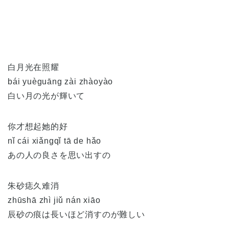
白月光在照耀
bái yuèguāng zài zhàoyào
白い月の光が輝いて
你才想起她的好
nǐ cái xiǎngqǐ tā de hǎo
あの人の良さを思い出すの
朱砂痣久难消
zhūshā zhì jiǔ nán xiāo
辰砂の痕は長いほど消すのが難しい