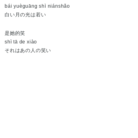
bái yuèguāng shì niánshǎo
白い月の光は若い
是她的笑
shì tā de xiào
それはあの人の笑い