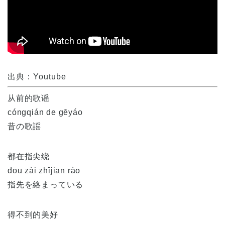
出典：Youtube
从前的歌谣
cóngqián de gēyáo
昔の歌謡
都在指尖绕
dōu zài zhǐjiān rào
指先を絡まっている
得不到的美好