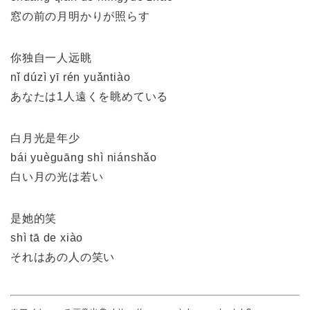
窓の前の月明かりが照らす
你独自一人远眺
nǐ dúzì yī rén yuǎntiào
あなたは1人遠くを眺めている
白月光是年少
bái yuèguāng shì niánshǎo
白い月の光は若い
是她的笑
shì tā de xiào
それはあの人の笑い