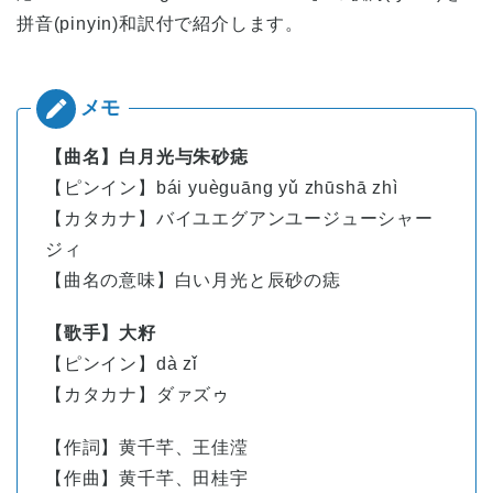
拼音(pinyin)和訳付で紹介します。
【曲名】白月光与朱砂痣
【ピンイン】bái yuèguāng
yǔ
zhū
shā
zhì
【カタカナ】バイユエグアンユージューシャー
ジィ
【曲名の意味】白い月光と辰砂の痣
【歌手】大籽
【ピンイン】
dà
zǐ
【カタカナ】ダァズゥ
【作詞】黄千芊、王佳滢
【作曲】黄千芊、田桂宇