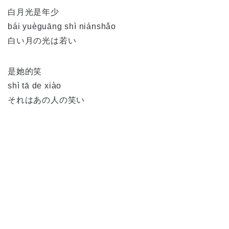
白月光是年少
bái yuèguāng shì niánshǎo
白い月の光は若い
是她的笑
shì tā de xiào
それはあの人の笑い