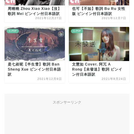
周曉曉 Zhou Xiao Xiao【沒】
也可【不如】歌詞 Bu Ru 女性
歌詞 Mei ピンイン付日本語訳
版 ピンイン付日本語訳
2021年12月27日
2021年12月7日
C-POP
C-POP
是七叔呢【半生雪】歌詞 Ban
文慧如 Cover. 阿冗 A
Sheng Xue ピンイン付日本語
Rong【未發送】歌詞 ピンイ
訳
ン付日本語訳
2021年12月9日
2021年8月24日
スポンサーリンク