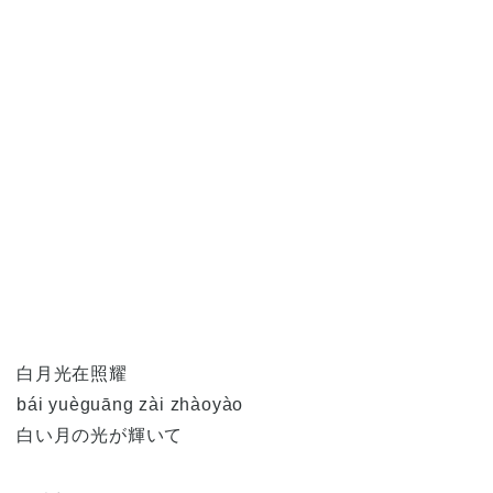
白月光在照耀
bái yuèguāng zài zhàoyào
白い月の光が輝いて