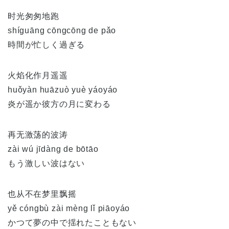
时光匆匆地跑
shíguāng cōngcōng de pǎo
時間が忙しく過ぎる
火焰化作月遥遥
huǒyàn huāzuò yuè yáoyáo
炎が遥か彼方の月に変わる
再无激荡的波涛
zài wú jīdàng de bōtāo
もう激しい波はない
也从不在梦里飘摇
yě cóngbù zài mèng lǐ piāoyáo
かつて夢の中で揺れたこともない