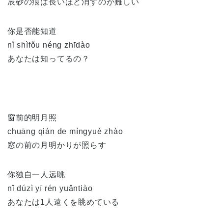
辰砂の痕は長いほど消すのが難しい
你是否能知道
nǐ shìfǒu néng zhīdào
あなたは知ってるの？
窗前的明月照
chuāng qián de míngyuè zhào
窓の前の月明かりが照らす
你独自一人远眺
nǐ dúzì yī rén yuǎntiào
あなたは1人遠くを眺めている