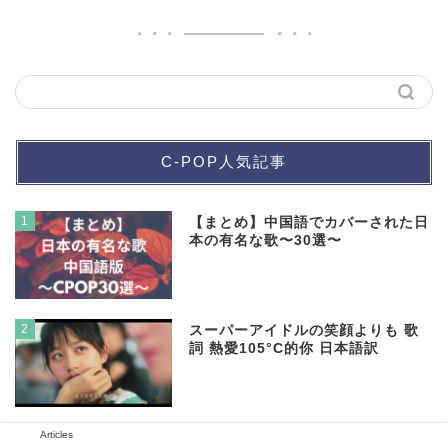
C-POP人気記事
1
【まとめ】中国語でカバーされた日
本の有名な歌〜30選〜
2
スーパーアイドルの笑顔よりも 歌
詞 熱愛105°C的你 日本語訳
Articles
3
【TikTok】中国語ラップ歌詞の曲