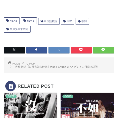
CPOP
TikTok
中国語歌詞
大籽
歌詞
白月光與朱砂痣
HOME
C-POP
大籽 歌詞【白月光與朱砂痣】Wang Chuan Bi An ピンイン付日本語訳
RELATED POST
C-POP
C-POP