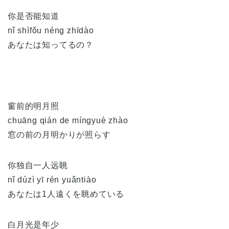
你是否能知道
nǐ shìfǒu néng zhīdào
あなたは知ってるの？
窗前的明月照
chuāng qián de míngyuè zhào
窓の前の月明かりが照らす
你独自一人远眺
nǐ dúzì yī rén yuǎntiào
あなたは1人遠くを眺めている
白月光是年少