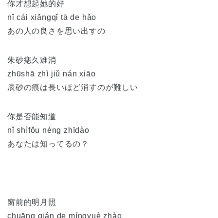
你才想起她的好
nǐ cái xiǎngqǐ tā de hǎo
あの人の良さを思い出すの
朱砂痣久难消
zhūshā zhì jiǔ nán xiāo
辰砂の痕は長いほど消すのが難しい
你是否能知道
nǐ shìfǒu néng zhīdào
あなたは知ってるの？
窗前的明月照
chuāng qián de míngyuè zhào