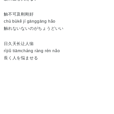
触不可及刚刚好
chù bùkě jí gānggāng hǎo
触れないないのがちょうどいい
日久天长让人恼
rìjiǔ tiāmcháng ràng rén nǎo
長く人を悩ませる