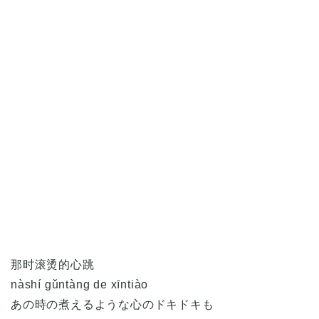
那时滚烫的心跳
nàshí gǔntàng de xīntiào
あの時の煮えるような心のドキドキも