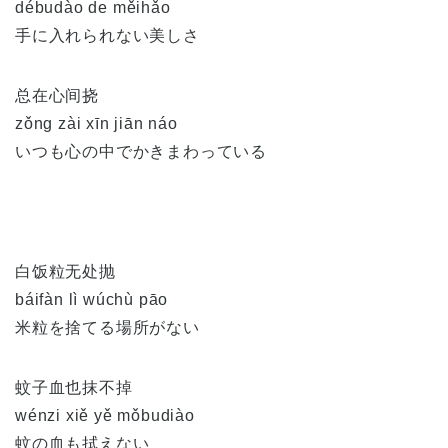
débudào de měihǎo
手に入れられない美しさ
总在心间挠
zǒng zài xīn jiān náo
いつも心の中でかきまわっている
白饭粒无处抛
báifàn lì wúchù pāo
米粒を捨てる場所がない
蚊子血也抹不掉
wénzi xiě yě mǒbudiào
蚊の血も拭えない