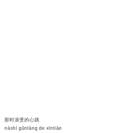
那时滚烫的心跳
nàshí gǔntàng de xīntiào