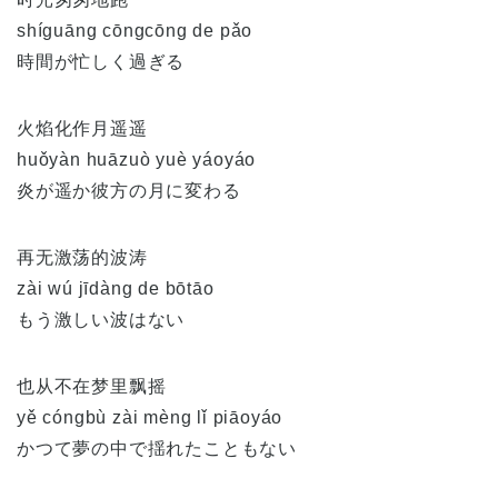
shíguāng cōngcōng de pǎo
時間が忙しく過ぎる
火焰化作月遥遥
huǒyàn huāzuò yuè yáoyáo
炎が遥か彼方の月に変わる
再无激荡的波涛
zài wú jīdàng de bōtāo
もう激しい波はない
也从不在梦里飘摇
yě cóngbù zài mèng lǐ piāoyáo
かつて夢の中で揺れたこともない