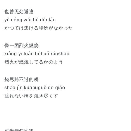
也曾无处遁逃
yě céng wúchù dùntáo
かつては逃げる場所がなかった
像一团烈火燃烧
xiàng yī tuán lièhuǒ ránshāo
烈火が燃焼してるかのよう
烧尽跨不过的桥
shāo jìn kuābuguò de qiáo
渡れない橋を焼き尽くす
时光匆匆地跑