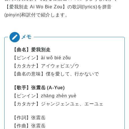
【爱我別走 Ai Wo Bie Zou】の歌詞(lyrics)を拼音
(pinyin)和訳付で紹介します。
【曲名】爱我別走
【ピンイン】ài wǒ bié zǒu
【カタカナ】アイウォビエゾウ
【曲名の意味】僕を愛して、行かないで
【歌手】
张震岳 (A-Yue)
【ピンイン】
zhāng
zhèn
yuè
【カタカナ】ジャンジェンユェ、エーユェ
【作詞】
张震岳
【作曲】
张震岳