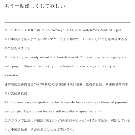
もう一度優しくして欲しい
※アイキャッチ画像出典:https://www.youtube.com/watch?v=zPeMFCDPgKE
※日本語訳はあくまでもCPOPマニアによる翻訳で、100%正しいことを保証するも
のではありません。
※ This blog is mainly about the translation of Chinese popular songs lyrics
with pinyin. Hope it can help you to learn Chinese songs for study or
Karaoke.
这博客的主要内容是C-POP的歌词(歌曲)翻译成日语的，也有拼音的。希望能够帮助学
习日文的朋友们。
El blog traduce principalmente las letras de las canciones chinas al japonés
con pinyin. Espero que les sea útil estudiar y aprender chino.
このブログでは主に中国語の歌(ソング)の歌詞をピンイン付で日本語訳・和訳していま
す。中国語勉強・学習の助けになれば幸いです。