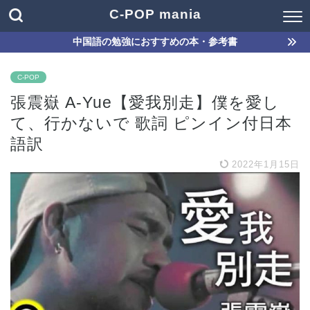
C-POP mania
中国語の勉強におすすめの本・参考書
C-POP
張震嶽 A-Yue【愛我別走】僕を愛し
て、行かないで 歌詞 ピンイン付日本
語訳
2022年1月15日