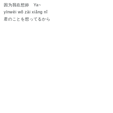
因为我在想妳 Ya~
yīnwèi wǒ zài xiǎng nǐ
君のことを想ってるから