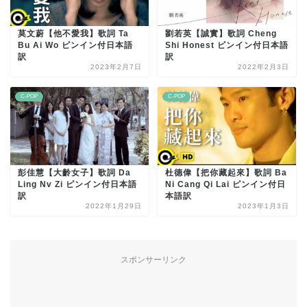
莫文蔚【他不愛我】歌詞 Ta
劉若英【誠實】歌詞 Cheng
Bu Ai Wo ピンイン付日本語
Shi Honest ピンイン付日本語
訳
訳
2023年2月7日
2022年2月3日
C-POP
C-POP
彭佳慧【大齡女子】歌詞 Da
杜德偉【把你藏起來】歌詞 Ba
Ling Nv Zi ピンイン付日本語
Ni Cang Qi Lai ピンイン付日
訳
本語訳
2022年1月29日
2023年1月3日
スポンサーリンク