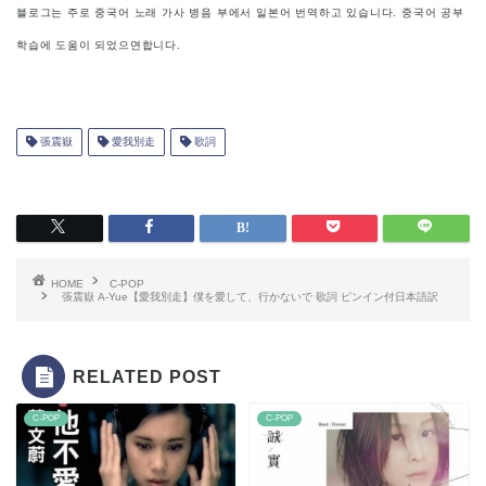
블로그는 주로 중국어 노래 가사 병음 부에서 일본어 번역하고 있습니다. 중국어 공부
학습에 도움이 되었으면합니다.
張震嶽
愛我別走
歌詞
HOME
C-POP
張震嶽 A-Yue【愛我別走】僕を愛して、行かないで 歌詞 ピンイン付日本語訳
RELATED POST
C-POP
C-POP