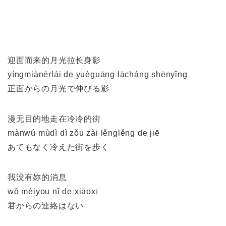
迎面而来的月光拉长身影
yíngmiànérlái de yuèguāng lācháng shēnyǐng
正面からの月光で伸びる影
漫无目的地走在冷冷的街
mànwú mùdì dì zǒu zài lěnglěng de jiē
あてもなく冷えた街を歩く
我没有妳的消息
wǒ méiyou nǐ de xiāoxī
君からの連絡はない