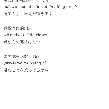
mànwú mùdì dì zǒu zài lěnglěng de jiē
あてもなく冷えた街を歩く
我没有妳的消息
wǒ méiyou nǐ de xiāoxī
君からの連絡はない
因为我在想妳 Ya~
yīnwèi wǒ zài xiǎng nǐ
君のことを想ってるから