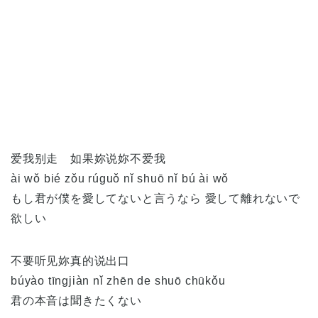
爱我别走 如果妳说妳不爱我
ài wǒ bié zǒu rúguǒ nǐ shuō nǐ bú ài wǒ
もし君が僕を愛してないと言うなら 愛して離れないで
欲しい
不要听见妳真的说出口
búyào tīngjiàn nǐ zhēn de shuō chūkǒu
君の本音は聞きたくない