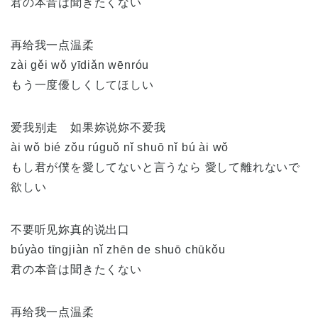
君の本音は聞きたくない
再给我一点温柔
zài gěi wǒ yīdiǎn wēnróu
もう一度優しくしてほしい
爱我别走 如果妳说妳不爱我
ài wǒ bié zǒu rúguǒ nǐ shuō nǐ bú ài wǒ
もし君が僕を愛してないと言うなら 愛して離れないで
欲しい
不要听见妳真的说出口
búyào tīngjiàn nǐ zhēn de shuō chūkǒu
君の本音は聞きたくない
再给我一点温柔