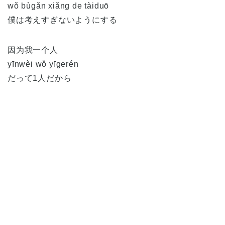
wǒ bùgǎn xiǎng de tàiduō
僕は考えすぎないようにする
因为我一个人
yīnwèi wǒ yīgerén
だって1人だから