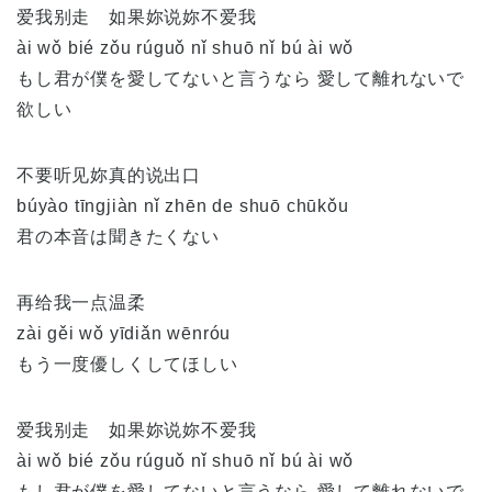
爱我别走 如果妳说妳不爱我
ài wǒ bié zǒu rúguǒ nǐ shuō nǐ bú ài wǒ
もし君が僕を愛してないと言うなら 愛して離れないで
欲しい
不要听见妳真的说出口
búyào tīngjiàn nǐ zhēn de shuō chūkǒu
君の本音は聞きたくない
再给我一点温柔
zài gěi wǒ yīdiǎn wēnróu
もう一度優しくしてほしい
爱我别走 如果妳说妳不爱我
ài wǒ bié zǒu rúguǒ nǐ shuō nǐ bú ài wǒ
もし君が僕を愛してないと言うなら 愛して離れないで