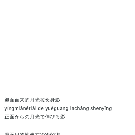
迎面而来的月光拉长身影
yíngmiànérlái de yuèguāng lācháng shēnyǐng
正面からの月光で伸びる影
漫无目的地走在冷冷的街