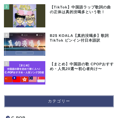
3
【TikTok】中国語ラップ歌詞の曲
の正体は真的没喝多という歌！
4
B2$ KOALA【真的没喝多】歌詞
TikTok ピンイン付日本語訳
5
【まとめ】中国語の歌 CPOPおすす
め・人気20選〜初心者向け〜
カテゴリー
C-POP