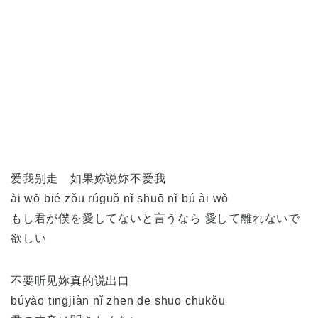
爱我别走 如果妳说妳不爱我
ài wǒ bié zǒu rúguǒ nǐ shuō nǐ bú ài wǒ
もし君が僕を愛してないと言うなら 愛して離れないで
欲しい
不要听见妳真的说出口
búyào tīngjiàn nǐ zhēn de shuō chūkǒu