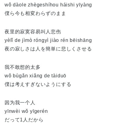
wǒ dàole zhègeshíhou háishi yīyàng
僕ら今も相変わらずのまま
夜里的寂寞容易叫人悲伤
yèlǐ de jìmò róngyì jiào rén bēishāng
夜の寂しさは人を簡単に悲しくさせる
我不敢想的太多
wǒ bùgǎn xiǎng de tàiduō
僕は考えすぎないようにする
因为我一个人
yīnwèi wǒ yīgerén
だって1人だから