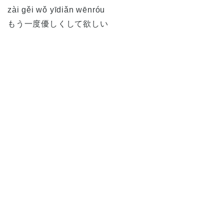
zài gěi wǒ yīdiǎn wēnróu
もう一度優しくして欲しい