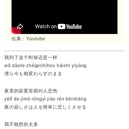
出典：Youtube
我到了这个时候还是一样
wǒ dàole zhègeshíhou háishi yīyàng
僕ら今も相変わらずのまま
夜里的寂寞容易叫人悲伤
yèlǐ de jìmò róngyì jiào rén bēishāng
夜の寂しさは人を簡単に悲しくさせる
我不敢想的太多