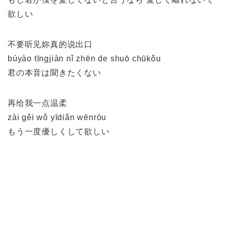
欲しい
不要听见妳真的说出口
búyào tīngjiàn nǐ zhēn de shuō chūkǒu
君の本音は聞きたくない
再给我一点温柔
zài gěi wǒ yīdiǎn wēnróu
もう一度優しくして欲しい