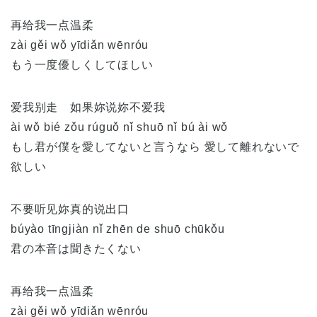
再给我一点温柔
zài gěi wǒ yīdiǎn wēnróu
もう一度優しくしてほしい
爱我别走 如果妳说妳不爱我
ài wǒ bié zǒu rúguǒ nǐ shuō nǐ bú ài wǒ
もし君が僕を愛してないと言うなら 愛して離れないで
欲しい
不要听见妳真的说出口
búyào tīngjiàn nǐ zhēn de shuō chūkǒu
君の本音は聞きたくない
再给我一点温柔
zài gěi wǒ yīdiǎn wēnróu