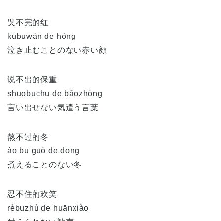
哭不完的红
kūbuwán de hóng
泣き止むことのない赤い顔
说不出的保重
shuōbuchū de bǎozhòng
言い出せない気遣う言葉
熬不过的冬
áo bu guò de dōng
煮えることのない冬
忍不住的欢笑
rèbuzhù de huānxiào