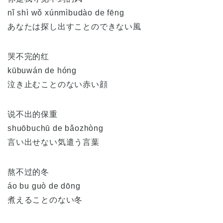
nǐ shì wǒ xúnmìbudào de fēng
あなたは探し出すことのできない風
哭不完的红
kūbuwán de hóng
泣き止むことのない赤い顔
说不出的保重
shuōbuchū de bǎozhòng
言い出せない気遣う言葉
熬不过的冬
áo bu guò de dōng
煮えることのない冬