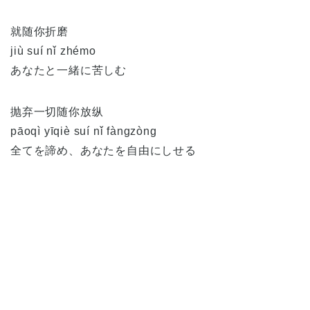
就随你折磨
jiù suí nǐ zhémo
あなたと一緒に苦しむ
抛弃一切随你放纵
pāoqì yīqiè suí nǐ fàngzòng
全てを諦め、あなたを自由にしせる