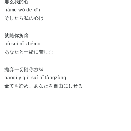
那么我的心
nàme wǒ de xīn
そしたら私の心は
就随你折磨
jiù suí nǐ zhémo
あなたと一緒に苦しむ
抛弃一切随你放纵
pāoqì yīqiè suí nǐ fàngzòng
全てを諦め、あなたを自由にしせる