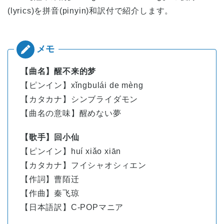
(lyrics)を拼音(pinyin)和訳付で紹介します。
【曲名】醒不来的梦
【ピンイン】
xǐng
bu
lái
de
mèng
【カタカナ】シンブライダモン
【曲名の意味】醒めない夢
【歌手】回小仙
【ピンイン】
huí
xiǎo
xiān
【カタカナ】フイシャオシィエン
【作詞】曹陌迁
【作曲】秦飞琼
【日本語訳】C-POPマニア