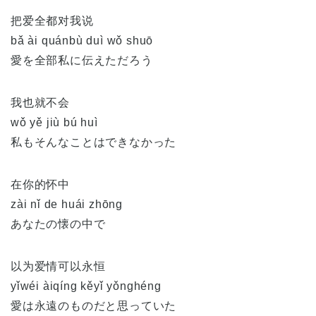
把爱全都对我说
bǎ ài quánbù duì wǒ shuō
愛を全部私に伝えただろう
我也就不会
wǒ yě jiù bú huì
私もそんなことはできなかった
在你的怀中
zài nǐ de huái zhōng
あなたの懐の中で
以为爱情可以永恒
yǐwéi àiqíng kěyǐ yǒnghéng
愛は永遠のものだと思っていた