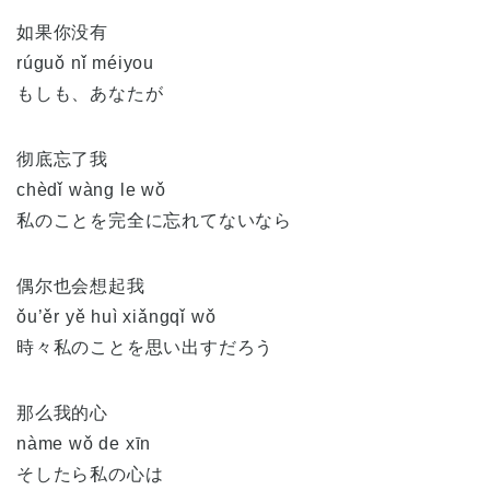
如果你没有
rúguǒ nǐ méiyou
もしも、あなたが
彻底忘了我
chèdǐ wàng le wǒ
私のことを完全に忘れてないなら
偶尔也会想起我
ǒu’ěr yě huì xiǎngqǐ wǒ
時々私のことを思い出すだろう
那么我的心
nàme wǒ de xīn
そしたら私の心は