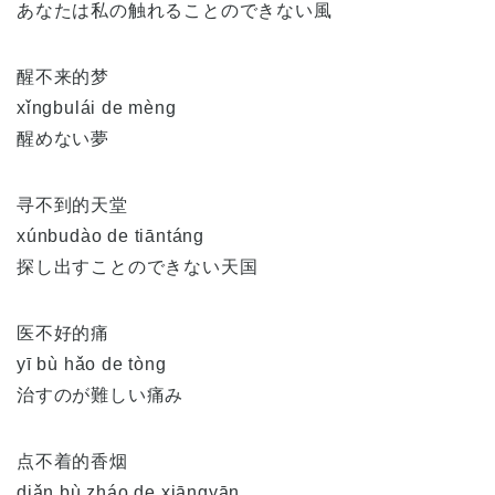
あなたは私の触れることのできない風
醒不来的梦
xǐngbulái de mèng
醒めない夢
寻不到的天堂
xúnbudào de tiāntáng
探し出すことのできない天国
医不好的痛
yī bù hǎo de tòng
治すのが難しい痛み
点不着的香烟
diǎn
bù
zháo
de
xiāng
yān