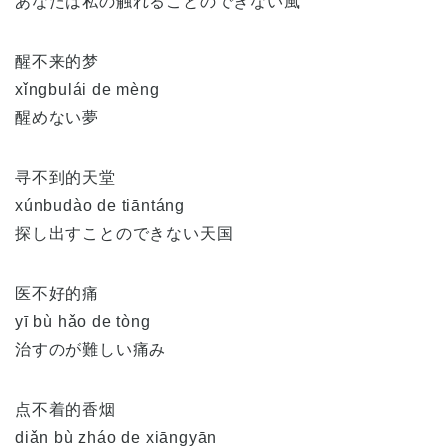
あなたは私の触れることのできない風
醒不来的梦
xǐngbulái de mèng
醒めない夢
寻不到的天堂
xúnbudào de tiāntáng
探し出すことのできない天国
医不好的痛
yī bù hǎo de tòng
治すのが難しい痛み
点不着的香烟
diǎn
bù
zháo
de
xiāng
yān