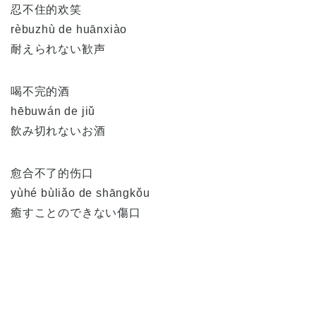
忍不住的欢笑
rèbuzhù de huānxiào
耐えられない歓声
喝不完的酒
hēbuwán de jiǔ
飲み切れないお酒
愈合不了的伤口
yùhé bùliǎo de shāngkǒu
癒すことのできない傷口