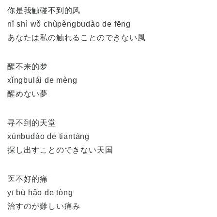
你是我触碰不到的风
nǐ shì wǒ chùpèngbudào de fēng
あなたは私の触れることのできない風
醒不来的梦
xǐngbulái de mèng
醒めない夢
寻不到的天堂
xúnbudào de tiāntáng
探し出すことのできない天国
医不好的痛
yī bù hǎo de tòng
治すのが難しい痛み