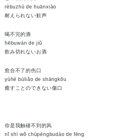
rèbuzhù de huānxiào
耐えられない歓声
喝不完的酒
hēbuwán de jiǔ
飲み切れないお酒
愈合不了的伤口
yùhé bùliǎo de shāngkǒu
癒すことのできない傷口
你是我触碰不到的风
nǐ shì wǒ chùpèngbudào de fēng