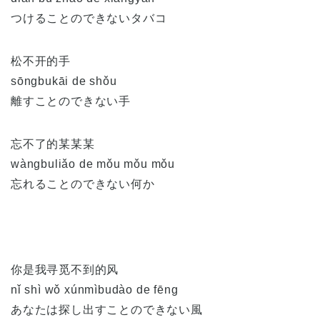
つけることのできないタバコ
松不开的手
sōngbukāi de shǒu
離すことのできない手
忘不了的某某某
wàngbuliǎo de mǒu mǒu mǒu
忘れることのできない何か
你是我寻觅不到的风
nǐ shì wǒ xúnmìbudào de fēng
あなたは探し出すことのできない風