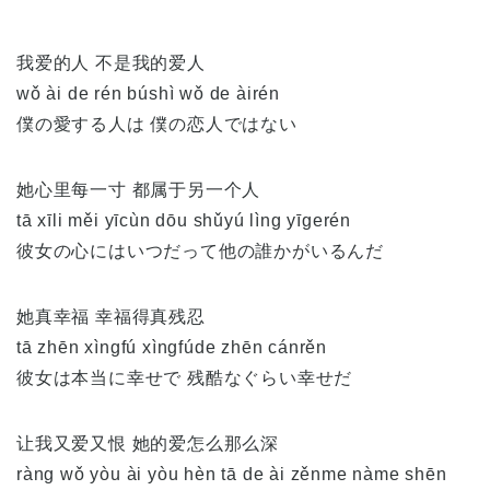
我爱的人 不是我的爱人
wǒ ài de rén búshì wǒ de àirén
僕の愛する人は 僕の恋人ではない
她心里每一寸 都属于另一个人
tā xīli měi yīcùn dōu shǔyú lìng yīgerén
彼女の心にはいつだって他の誰かがいるんだ
她真幸福 幸福得真残忍
tā zhēn xìngfú xìngfúde zhēn cánrěn
彼女は本当に幸せで 残酷なぐらい幸せだ
让我又爱又恨 她的爱怎么那么深
ràng wǒ yòu ài yòu hèn tā de ài zěnme nàme shēn