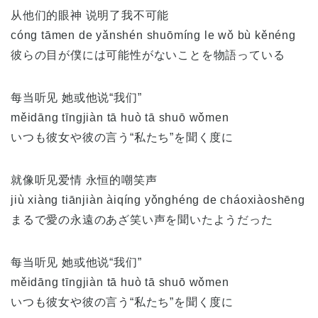
从他们的眼神 说明了我不可能
cóng tāmen de yǎnshén shuōmíng le wǒ bù kěnéng
彼らの目が僕には可能性がないことを物語っている
每当听见 她或他说“我们”
měidāng tīngjiàn tā huò tā shuō wǒmen
いつも彼女や彼の言う“私たち”を聞く度に
就像听见爱情 永恒的嘲笑声
jiù xiàng tiānjiàn àiqíng yǒnghéng de cháoxiàoshēng
まるで愛の永遠のあざ笑い声を聞いたようだった
每当听见 她或他说“我们”
měidāng tīngjiàn tā huò tā shuō wǒmen
いつも彼女や彼の言う“私たち”を聞く度に