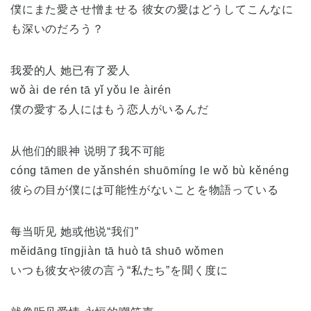
僕にまた愛させ憎ませる 彼女の愛はどうしてこんなに
も深いのだろう？
我爱的人 她已有了爱人
wǒ ài de rén tā yǐ yǒu le àirén
僕の愛する人にはもう恋人がいるんだ
从他们的眼神 说明了我不可能
cóng tāmen de yǎnshén shuōmíng le wǒ bù kěnéng
彼らの目が僕には可能性がないことを物語っている
每当听见 她或他说“我们”
měidāng tīngjiàn tā huò tā shuō wǒmen
いつも彼女や彼の言う“私たち”を聞く度に