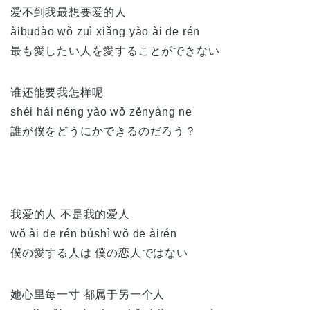
爱不到我最想要爱的人
àibudào wǒ zuì xiǎng yào ài de rén
最も愛したい人を愛することができない
谁还能要我怎样呢
shéi hái néng yào wǒ zěnyàng ne
誰が僕をどうにかできるのだろう？
我爱的人 不是我的爱人
wǒ ài de rén búshì wǒ de àirén
僕の愛する人は 僕の恋人ではない
她心里每一寸 都属于另一个人