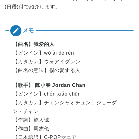
(日语)付で紹介します。
【曲名】我爱的人
【ピンイン】wǒ ài de rén
【カタカナ】ウォアイダレン
【曲名の意味】僕の愛する人
【歌手】 陈小春 Jordan Chan
【ピンイン】
chén
xiǎo
chūn
【カタカナ】チェンシャオチュン、ジョーダ
ン・チャン
【作詞】施人诚
【作曲】周杰伦
【日本語訳】C-POPマニア