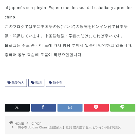
al japonés con pinyin. Espero que les sea útil estudiar y aprender
chino.
このブログでは主に中国語の歌(ソング)の歌詞をピンイン付で日本語
訳・和訳しています。中国語勉強・学習の助けになれば幸いです。
블로그는 주로 중국어 노래 가사 병음 부에서 일본어 번역하고 있습니다.
중국어 공부 학습에 도움이 되었으면합니다.
我愛的人
歌詞
陳小春
HOME
C-POP
陳小春 Jordan Chan【我愛的人】歌詞 僕の愛する人 ピンイン付日本語訳