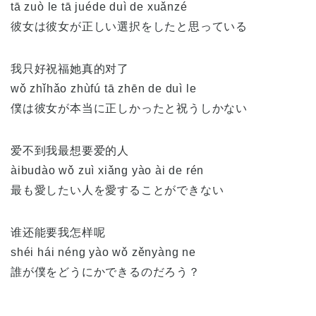
tā zuò le tā juéde duì de xuǎnzé
彼女は彼女が正しい選択をしたと思っている
我只好祝福她真的对了
wǒ zhǐhǎo zhùfú tā zhēn de duì le
僕は彼女が本当に正しかったと祝うしかない
爱不到我最想要爱的人
àibudào wǒ zuì xiǎng yào ài de rén
最も愛したい人を愛することができない
谁还能要我怎样呢
shéi hái néng yào wǒ zěnyàng ne
誰が僕をどうにかできるのだろう？