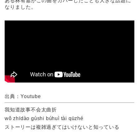
ある林宥嘉がこの曲をカバーしたことも大きな話題に
なりました。
出典：Youtube
我知道故事不会太曲折
wǒ zhīdào gùshi búhuì tài qūzhé
ストーリーは複雑過ぎてはいけないと知っている