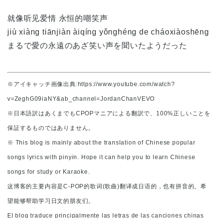
就像听见爱情 永恒的嘲笑声
jiù xiàng tiānjiàn àiqíng yǒnghéng de cháoxiàoshēng
まるで愛の永遠のあざ笑い声を聞いたようだった
※アイキャッチ画像出典:https://www.youtube.com/watch?
v=ZeghG09iaNY&ab_channel=JordanChanVEVO
※日本語訳はあくまでもCPOPマニアによる翻訳で、100%正しいことを
保証するものではありません。
※ This blog is mainly about the translation of Chinese popular
songs lyrics with pinyin. Hope it can help you to learn Chinese
songs for study or Karaoke.
这博客的主要内容是C-POP的歌词(歌曲)翻译成日语的，也有拼音的。希
望能够帮助学习日文的朋友们。
El blog traduce principalmente las letras de las canciones chinas