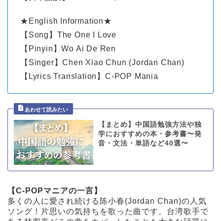
★English Information★
【Song】The One I Love
【Pinyin】Wo Ai De Ren
【Singer】Chen Xiao Chun (Jordan Chan)
【Lyrics Translation】C-POP Mania
【まとめ】中国語勉強方法や独
学におすすめの本・参考書〜発
音・文法・単語など40選〜
【C-POPマニアの一言】
多くの人に愛され続ける陈小春(Jordan Chan)の人気
ソング！片思いの気持ちを歌った曲です。台湾歌手で