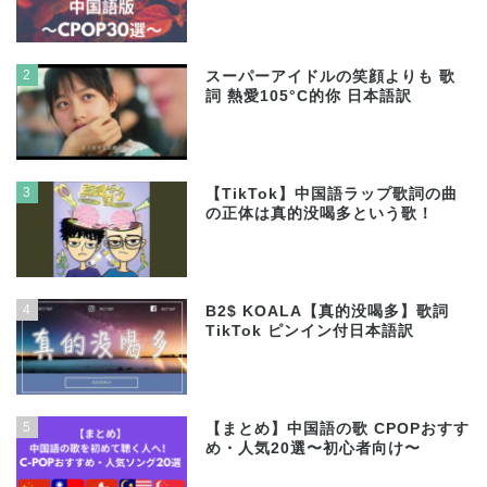
2
スーパーアイドルの笑顔よりも 歌
詞 熱愛105°C的你 日本語訳
3
【TikTok】中国語ラップ歌詞の曲
の正体は真的没喝多という歌！
4
B2$ KOALA【真的没喝多】歌詞
TikTok ピンイン付日本語訳
5
【まとめ】中国語の歌 CPOPおすす
め・人気20選〜初心者向け〜