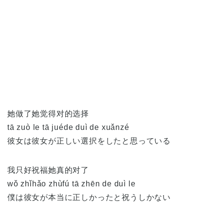
她做了她觉得对的选择
tā zuò le tā juéde duì de xuǎnzé
彼女は彼女が正しい選択をしたと思っている
我只好祝福她真的对了
wǒ zhǐhǎo zhùfú tā zhēn de duì le
僕は彼女が本当に正しかったと祝うしかない