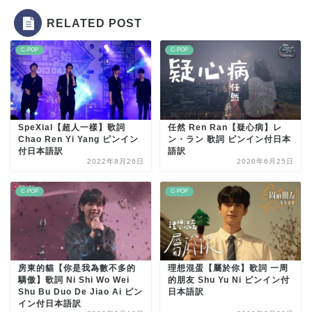
RELATED POST
C-POP
C-POP
SpeXial【超人一樣】歌詞
任然 Ren Ran【疑心病】レ
Chao Ren Yi Yang ピンイン
ン・ラン 歌詞 ピンイン付日本
付日本語訳
語訳
2022年8月26日
2020年6月25日
C-POP
C-POP
房東的貓【你是我為數不多的
理想混蛋【屬於你】歌詞 一周
驕傲】歌詞 Ni Shi Wo Wei
的朋友 Shu Yu Ni ピンイン付
Shu Bu Duo De Jiao Ai ピン
日本語訳
イン付日本語訳