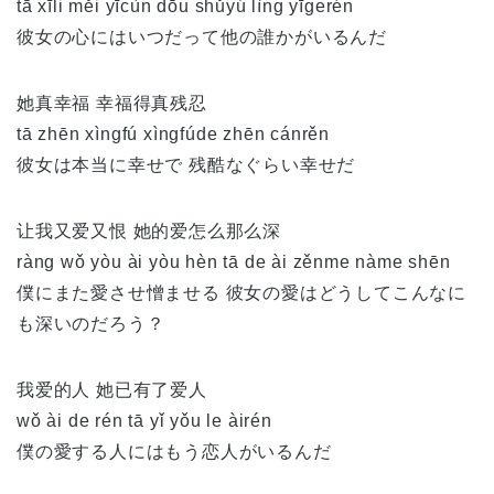
tā xīli měi yīcùn dōu shǔyú lìng yīgerén
彼女の心にはいつだって他の誰かがいるんだ
她真幸福 幸福得真残忍
tā zhēn xìngfú xìngfúde zhēn cánrěn
彼女は本当に幸せで 残酷なぐらい幸せだ
让我又爱又恨 她的爱怎么那么深
ràng wǒ yòu ài yòu hèn tā de ài zěnme nàme shēn
僕にまた愛させ憎ませる 彼女の愛はどうしてこんなに
も深いのだろう？
我爱的人 她已有了爱人
wǒ ài de rén tā yǐ yǒu le àirén
僕の愛する人にはもう恋人がいるんだ