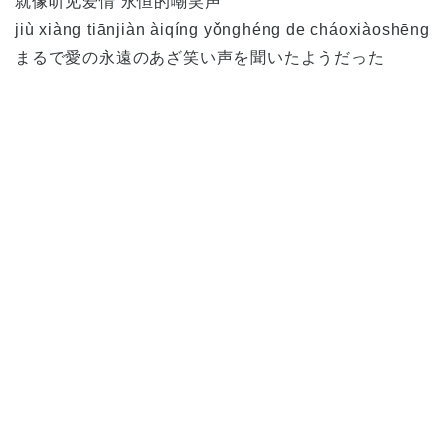
就像听见爱情 永恒的嘲笑声
jiù xiàng tiānjiàn àiqíng yǒnghéng de cháoxiàoshēng
まるで愛の永遠のあざ笑い声を聞いたようだった