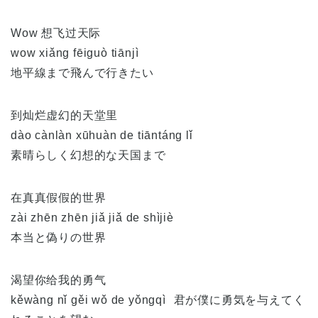
Wow 想飞过天际
wow xiǎng fēiguò tiānjì
地平線まで飛んで行きたい
到灿烂虚幻的天堂里
dào cànlàn xūhuàn de tiāntáng lǐ
素晴らしく幻想的な天国まで
在真真假假的世界
zài zhēn zhēn jiǎ jiǎ de shìjiè
本当と偽りの世界
渴望你给我的勇气
kěwàng nǐ gěi wǒ de yǒngqì 君が僕に勇気を与えてく