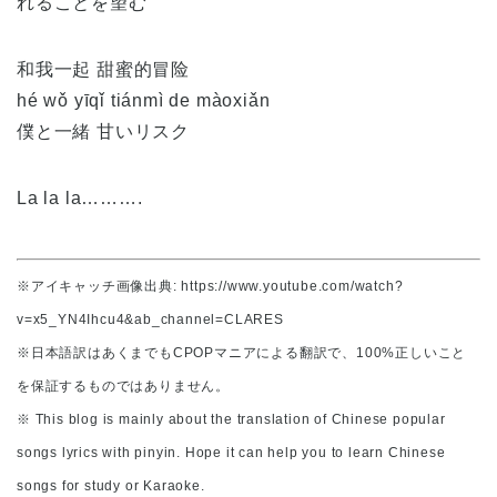
れることを望む
和我一起 甜蜜的冒险
hé wǒ yīqǐ tiánmì de màoxiǎn
僕と一緒 甘いリスク
La la la……….
※
アイキャッチ画像出典
: https://www.youtube.com/watch?
v=x5_YN4Ihcu4&ab_channel=CLARES
※
日本語訳はあくまでも
CPOP
マニアによる翻訳で、
100%
正しいこと
を保証するものではありません。
※
This blog is mainly about the translation of Chinese popular
songs lyrics with pinyin. Hope it can help you to learn Chinese
songs for study or Karaoke.