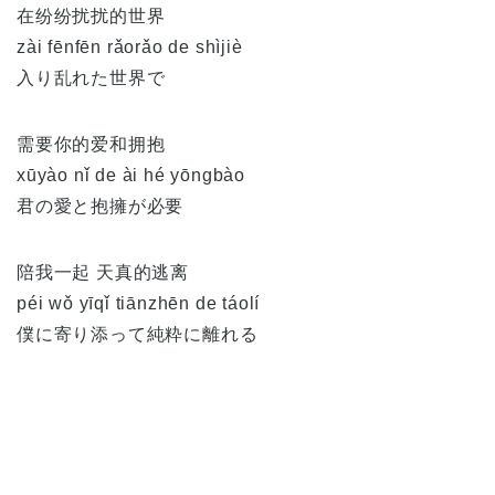
在纷纷扰扰的世界
zài fēnfēn rǎorǎo de shìjiè
入り乱れた世界で
需要你的爱和拥抱
xūyào nǐ de ài hé yōngbào
君の愛と抱擁が必要
陪我一起 天真的逃离
péi wǒ yīqǐ tiānzhēn de táolí
僕に寄り添って純粋に離れる