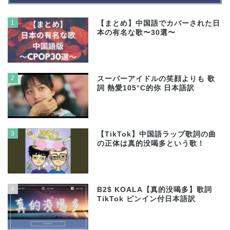
1
【まとめ】中国語でカバーされた日
本の有名な歌〜30選〜
2
スーパーアイドルの笑顔よりも 歌
詞 熱愛105°C的你 日本語訳
3
【TikTok】中国語ラップ歌詞の曲
の正体は真的没喝多という歌！
4
B2$ KOALA【真的没喝多】歌詞
TikTok ピンイン付日本語訳