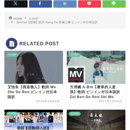
HOME
C-POP
SpeXial【想飛】歌詞 Xiang Fei 終極三國 ピンイン付日本語訳
RELATED POST
C-POP
C-POP
艾怡良【我這個人】歌詞 Wo
方泂鑌 A-Bin【最笨的人是
Zhe Ge Ren ピンイン付日本
我】歌詞 ピンイン付日本語訳
語訳
Zui Ben De Ren Shi Wo
2023年3月24日
2021年1月26日
C-POP
C-POP