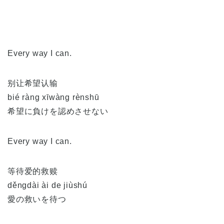
Every way I can.
别让希望认输
bié ràng xīwàng rènshū
希望に負けを認めさせない
Every way I can.
等待爱的救赎
děngdài ài de jiùshú
愛の救いを待つ