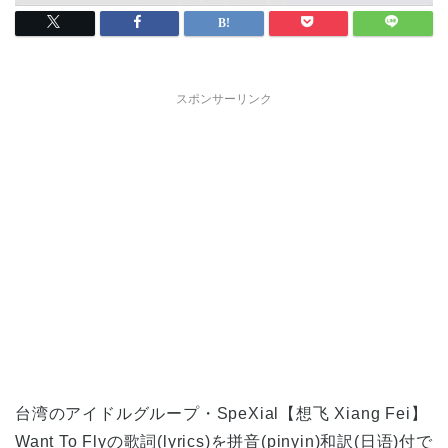
スポンサーリンク
台湾のアイドルグループ・SpeXial【想飞 Xiang Fei】
Want To Flyの歌詞(lyrics)を拼音(pinyin)和訳(日语)付で