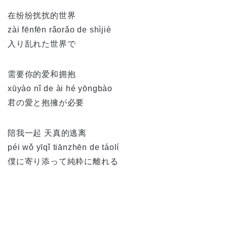
在纷纷扰扰的世界
zài fēnfēn rǎorǎo de shìjiè
入り乱れた世界で
需要你的爱和拥抱
xūyào nǐ de ài hé yōngbào
君の愛と抱擁が必要
陪我一起 天真的逃离
péi wǒ yīqǐ tiānzhēn de táolí
僕に寄り添って純粋に離れる