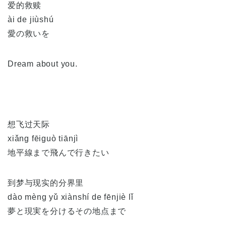
爱的救赎
ài de jiùshú
愛の救いを
Dream about you.
想飞过天际
xiǎng fēiguò tiānjì
地平線まで飛んで行きたい
到梦与现实的分界里
dào mèng yǔ xiànshí de fēnjiè lǐ
夢と現実を分けるその地点まで