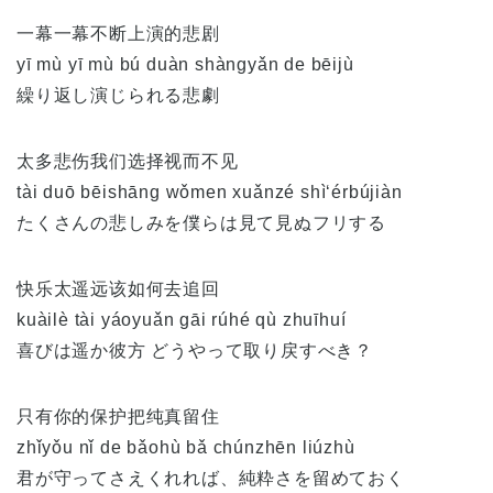
一幕一幕不断上演的悲剧
yī mù yī mù bú duàn shàngyǎn de bēijù
繰り返し演じられる悲劇
太多悲伤我们选择视而不见
tài duō bēishāng wǒmen xuǎnzé shì‘érbújiàn
たくさんの悲しみを僕らは見て見ぬフリする
快乐太遥远该如何去追回
kuàilè tài yáoyuǎn gāi rúhé qù zhuīhuí
喜びは遥か彼方 どうやって取り戻すべき？
只有你的保护把纯真留住
zhǐyǒu nǐ de bǎohù bǎ chúnzhēn liúzhù
君が守ってさえくれれば、純粋さを留めておく