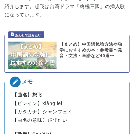
紹介します。想飞は台湾ドラマ「終極三國」の挿入歌
になっています。
【まとめ】中国語勉強方法や独
学におすすめの本・参考書〜発
音・文法・単語など40選〜
【曲名】想飞
【ピンイン】xiǎng fēi
【カタカナ】シャンフェイ
【曲名の意味】飛びたい