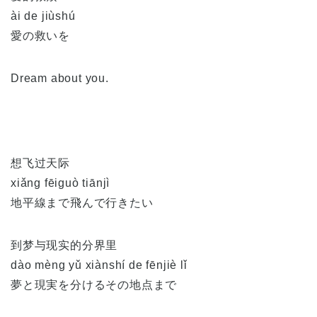
ài de jiùshú
愛の救いを
Dream about you.
想飞过天际
xiǎng fēiguò tiānjì
地平線まで飛んで行きたい
到梦与现实的分界里
dào mèng yǔ xiànshí de fēnjiè lǐ
夢と現実を分けるその地点まで