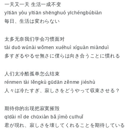
一天又一天 生活一成不变
yītiān yòu yītiān shēnghuó yīchéngbúbiàn
毎日、生活は変わらない
太多无奈我们学会习惯面对
tài duō wúnài wǒmen xuéhuì xíguàn miànduì
多すぎるやるせ無さに僕らは向き合うことに慣れる
人们太冷酷孤单怎么结束
rénmen tài lěngkù gūdān zěnme jiéshù
人々は冷たすぎ、寂しさをどうやって収束させる？
期待你的出现把寂寞摧毁
qīdài nǐ de chūxiàn bǎ jìmò cuīhuǐ
君が現れ、寂しさを壊してくれることを期待している