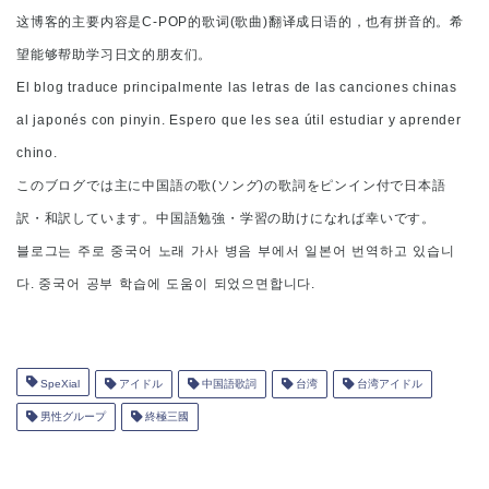
这博客的主要内容是
C-POP
的歌
词
(
歌曲
)
翻
译成日语的，也有拼音的。希
望能够帮助学习日文的朋友们。
El blog traduce principalmente las letras de las canciones chinas
al japonés con pinyin. Espero que les sea útil estudiar y aprender
chino.
このブログでは主に中国語の歌
(
ソング
)
の歌詞をピンイン付で日本語
訳・和訳しています。中国語勉強・学習の助けになれば幸いです。
블로그는
주로
중국어
노래
가사
병음
부에서
일본어
번역하고
있습니
다
.
중국어
공부
학습에
도움이
되었으면합니다
.
SpeXial
アイドル
中国語歌詞
台湾
台湾アイドル
男性グループ
終極三國