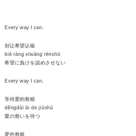
Every way I can.
别让希望认输
bié ràng xīwàng rènshū
希望に負けを認めさせない
Every way I can.
等待爱的救赎
děngdài ài de jiùshú
愛の救いを待つ
爱的救赎