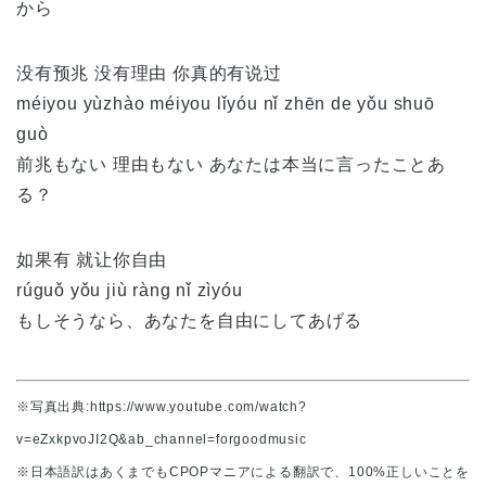
から
没有预兆 没有理由 你真的有说过
méiyou yùzhào méiyou lǐyóu nǐ zhēn de yǒu shuō
guò
前兆もない 理由もない あなたは本当に言ったことあ
る？
如果有 就让你自由
rúguǒ yǒu jiù ràng nǐ zìyóu
もしそうなら、あなたを自由にしてあげる
※写真出典:https://www.youtube.com/watch?
v=eZxkpvoJI2Q&ab_channel=forgoodmusic
※日本語訳はあくまでもCPOPマニアによる翻訳で、100%正しいことを