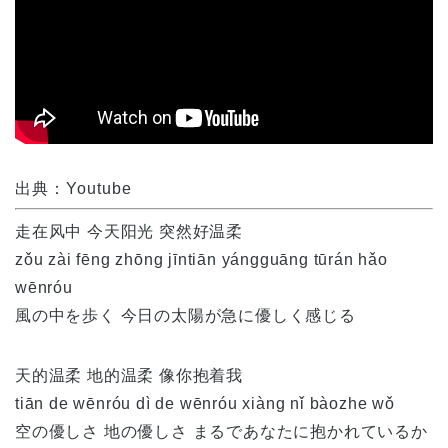
出典：Youtube
走在风中 今天阳光 突然好温柔
zǒu zài fēng zhōng jīntiān yángguāng tūrán hǎo
wēnróu
風の中を歩く 今日の太陽が急に優しく感じる
天的温柔 地的温柔 像你抱着我
tiān de wēnróu dì de wēnróu xiàng nǐ bàozhe wǒ
空の優しさ 地の優しさ まるであなたに抱かれているか