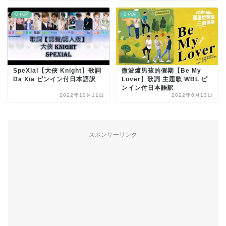
C-POP
C-POP
SpeXial【大俠 Knight】歌詞
微波爐男孩的假期【Be My
Da Xia ピンイン付日本語訳
Lover】歌詞 主題歌 WBL ピ
ンイン付日本語訳
2022年10月11日
2022年6月13日
スポンサーリンク