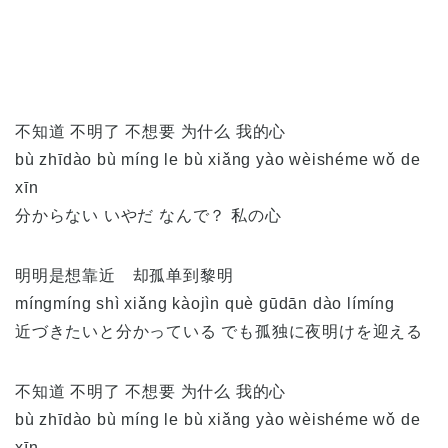
不知道 不明了 不想要 为什么 我的心
bù zhīdào bù míng le bù xiǎng yào wèishéme wǒ de
xīn
分からない いやだ なんで？ 私の心
明明是想靠近 却孤单到黎明
míngmíng shì xiǎng kàojìn què gūdān dào límíng
近づきたいと分かっている でも孤独に夜明けを迎える
不知道 不明了 不想要 为什么 我的心
bù zhīdào bù míng le bù xiǎng yào wèishéme wǒ de
xīn