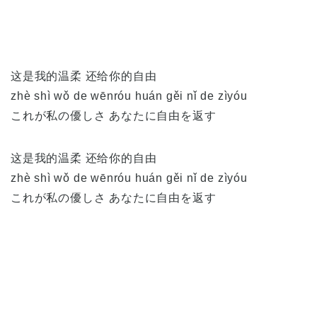
这是我的温柔 还给你的自由
zhè
shì
wǒ
de
wēn
róu
huán
gěi
nǐ
de
zì
yóu
これが私の優しさ あなたに自由を返す
这是我的温柔 还给你的自由
zhè
shì
wǒ
de
wēn
róu
huán
gěi
nǐ
de
zì
yóu
これが私の優しさ あなたに自由を返す