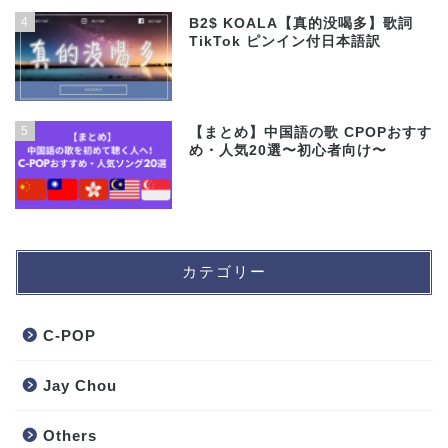
4
B2$ KOALA【真的没喝多】歌詞
TikTok ピンイン付日本語訳
5
【まとめ】中国語の歌 CPOPおすす
め・人気20選〜初心者向け〜
カテゴリー
C-POP
Jay Chou
Others