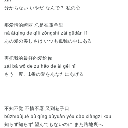
分からない いやだ なんで？ 私の心
那爱情的绮丽 总是在孤单里
nà àiqíng de qǐlì zǒngshì zài gūdān lǐ
あの愛の美しさは いつも孤独の中にある
再把我的最好的爱给你
zài bǎ wǒ de zuìhǎo de ài gěi nǐ
もう一度、1番の愛をあなたにあげる
不知不觉 不情不愿 又到巷子口
bùzhībùjué bù qíng bùyuàn yòu dào xiàngzi kou
知らず知らず 望んでもないのに また路地裏へ