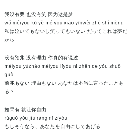
我没有哭 也没有笑 因为这是梦
wǒ méiyou kū yě méiyou xiào yīnwèi zhè shì mèng
私は泣いてもないし笑ってもいない だってこれは夢だ
から
没有预兆 没有理由 你真的有说过
méiyou yùzhào méiyou lǐyóu nǐ zhēn de yǒu shuō
guò
前兆もない 理由もない あなたは本当に言ったことあ
る？
如果有 就让你自由
rúguǒ yǒu jiù ràng nǐ zìyóu
もしそうなら、あなたを自由にしてあげる