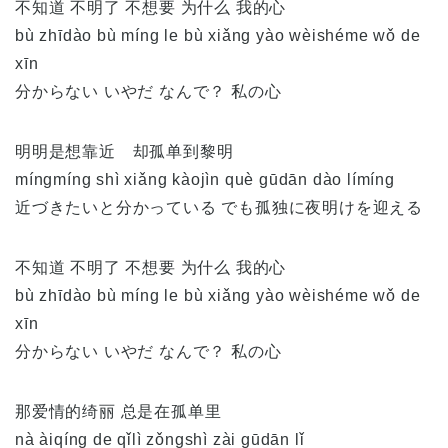
不知道 不明了 不想要 为什么 我的心
bù zhīdào bù míng le bù xiǎng yào wèishéme wǒ de
xīn
分からない いやだ なんで？ 私の心
明明是想靠近 却孤单到黎明
míngmíng shì xiǎng kàojìn què gūdān dào límíng
近づきたいと分かっている でも孤独に夜明けを迎える
不知道 不明了 不想要 为什么 我的心
bù zhīdào bù míng le bù xiǎng yào wèishéme wǒ de
xīn
分からない いやだ なんで？ 私の心
那爱情的绮丽 总是在孤单里
nà àiqíng de qǐlì zǒngshì zài gūdān lǐ