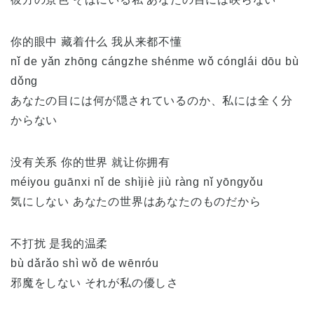
你的眼中 藏着什么 我从来都不懂
nǐ de yǎn zhōng cángzhe shénme wǒ cónglái dōu bù
dǒng
あなたの目には何が隠されているのか、私には全く分
からない
没有关系 你的世界 就让你拥有
méiyou guānxi nǐ de shìjiè jiù ràng nǐ yōngyǒu
気にしない あなたの世界はあなたのものだから
不打扰 是我的温柔
bù dǎrǎo shì wǒ de wēnróu
邪魔をしない それが私の優しさ