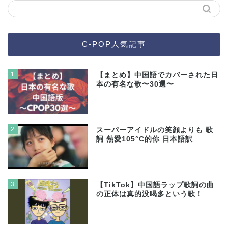
C-POP人気記事
1
【まとめ】中国語でカバーされた日
本の有名な歌〜30選〜
2
スーパーアイドルの笑顔よりも 歌
詞 熱愛105°C的你 日本語訳
3
【TikTok】中国語ラップ歌詞の曲
の正体は真的没喝多という歌！