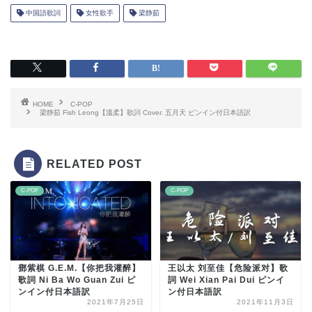
中国語歌詞
女性歌手
梁静茹
HOME
C-POP
梁静茹 Fish Leong【溫柔】歌詞 Cover. 五月天 ピンイン付日本語訳
RELATED POST
C-POP
C-POP
鄧紫棋 G.E.M.【你把我灌醉】
王以太 刘至佳【危险派对】歌
歌詞 Ni Ba Wo Guan Zui ピ
詞 Wei Xian Pai Dui ピンイ
ンイン付日本語訳
ン付日本語訳
2021年7月25日
2021年11月3日