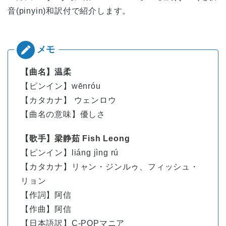
音(pinyin)和訳付で紹介します。
【曲名】温柔
【ピンイン】wēnróu
【カタカナ】 ウェンロウ
【曲名の意味】優しさ
【歌手】
梁静茹 Fish Leong
【ピンイン】
liáng jìng rú
【カタカナ】
リャン・ジンルゥ、フィッシュ・
リョン
【作詞】阿信
【作曲】阿信
【日本語訳】C-POPマニア