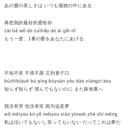
あの愛の美しさは いつも孤独の中にある
再把我的最好的爱给你
zài bǎ wǒ de zuìhǎo de ài gěi nǐ
もう一度、1番の愛をあなたにあげる
不知不觉 不情不愿 又到巷子口
bùzhībùjué bù qíng bùyuàn yòu dào xiàngzi kou
知らず知らず 望んでもないのに また路地裏へ
我没有哭 也没有笑 因为这是梦
wǒ méiyou kū yě méiyou xiào yīnwèi zhè shì mèng
私は泣いてもないし笑ってもいない だってこれは夢だ