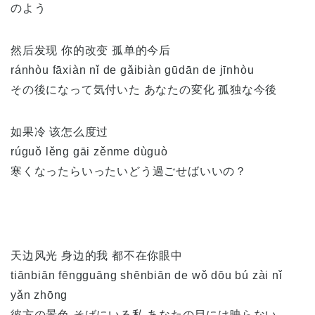
のよう
然后发现 你的改变 孤单的今后
ránhòu fāxiàn nǐ de gǎibiàn gūdān de jīnhòu
その後になって気付いた あなたの変化 孤独な今後
如果冷 该怎么度过
rúguǒ lěng gāi zěnme dùguò
寒くなったらいったいどう過ごせばいいの？
天边风光 身边的我 都不在你眼中
tiānbiān fēngguāng shēnbiān de wǒ dōu bú zài nǐ
yǎn zhōng
彼方の景色 そばにいる私 あなたの目には映らない