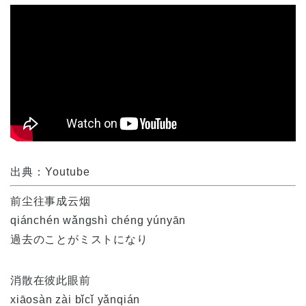
出典：Youtube
前尘往事成云烟
qiánchén wǎngshì chéng yúnyān
過去のことがミストになり
消散在彼此眼前
xiāosàn zài bǐcǐ yǎnqián