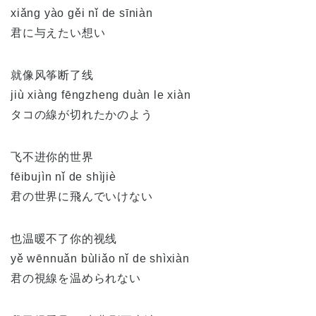
xiǎng yào gěi nǐ de sīniàn
君に与えたい想い
就像风筝断了线
jiù xiàng fēngzheng duàn le xiàn
タコの線が切れたかのよう
飞不进你的世界
fēibujìn nǐ de shìjiè
君の世界に飛んでいけない
也温暖不了你的视线
yě wēnnuǎn bùliǎo nǐ de shìxiàn
君の視線を温められない