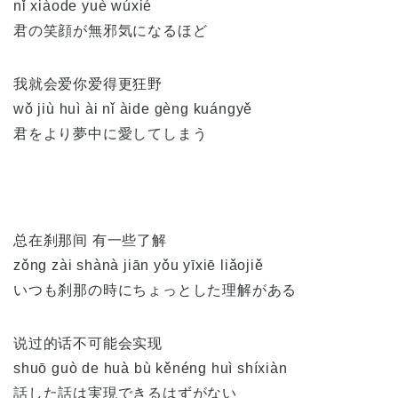
nǐ xiàode yuè wúxié
君の笑顔が無邪気になるほど
我就会爱你爱得更狂野
wǒ jiù huì ài nǐ àide gèng kuángyě
君をより夢中に愛してしまう
总在刹那间 有一些了解
zǒng zài shànà jiān yǒu yīxiē liǎojiě
いつも刹那の時にちょっとした理解がある
说过的话不可能会实现
shuō guò de huà bù kěnéng huì shíxiàn
話した話は実現できるはずがない