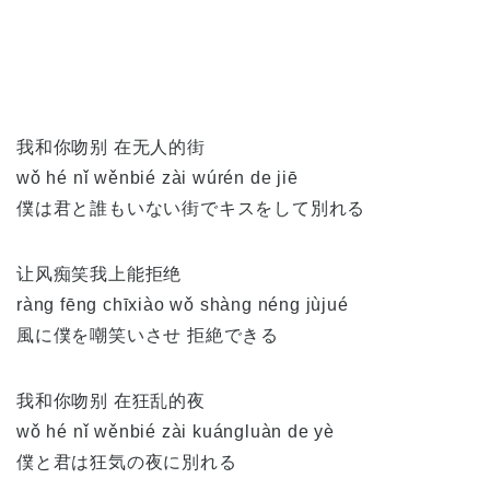
我和你吻别 在无人的街
wǒ hé nǐ wěnbié zài wúrén de jiē
僕は君と誰もいない街でキスをして別れる
让风痴笑我上能拒绝
ràng fēng chīxiào wǒ shàng néng jùjué
風に僕を嘲笑いさせ 拒絶できる
我和你吻别 在狂乱的夜
wǒ hé nǐ wěnbié zài kuángluàn de yè
僕と君は狂気の夜に別れる