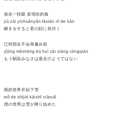
就在一转眼 发现你的脸
jiù zài yīzhuǎnyǎn fāxiàn nǐ de liǎn
瞬きをすると君の顔に気付く
已经陌生不会再像从前
yǐjīng mòshēng bú huì zài xiàng cóngqián
もう馴染みなさは過去のようではない
我的世界开始下雪
wǒ de shìjiè kāishǐ xiàxuě
僕の世界は雪が降り始めた