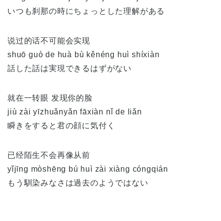
いつも刹那の時にちょっとした理解がある
说过的话不可能会实现
shuō guò de huà bù kěnéng huì shíxiàn
話した話は実現できるはずがない
就在一转眼 发现你的脸
jiù zài yīzhuǎnyǎn fāxiàn nǐ de liǎn
瞬きをすると君の顔に気付く
已经陌生不会再像从前
yǐjīng mòshēng bú huì zài xiàng cóngqián
もう馴染みなさは過去のようではない