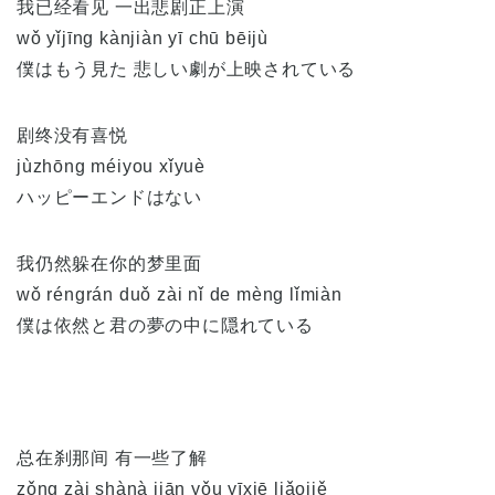
我已经看见 一出悲剧正上演
wǒ yǐjīng kànjiàn yī chū bēijù
僕はもう見た 悲しい劇が上映されている
剧终没有喜悦
jùzhōng méiyou xǐyuè
ハッピーエンドはない
我仍然躲在你的梦里面
wǒ réngrán duǒ zài nǐ de mèng lǐmiàn
僕は依然と君の夢の中に隠れている
总在刹那间 有一些了解
zǒng zài shànà jiān yǒu yīxiē liǎojiě