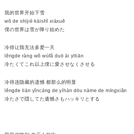
我的世界开始下雪
wǒ de shìjiè kāishǐ xiàxuě
僕の世界は雪が降り始めた
冷得让我无法多爱一天
lěngde ràng wǒ wúfǎ duō ài yītiān
冷たくてこれ以上僕に愛させなくさせる
冷得连隐藏的遗憾 都那么的明显
lěngde lián yǐncáng de yíhàn dōu nàme de míngxiǎn
冷たさで隠してた遺憾さもハッキリとする