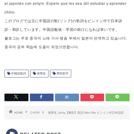
al japonés con pinyin. Espero que les sea útil estudiar y aprender
chino.
このブログでは主に中国語の歌(ソング)の歌詞をピンイン付で日本語
訳・和訳しています。中国語勉強・学習の助けになれば幸いです。
블로그는 주로 중국어 노래 가사 병음 부에서 일본어 번역하고 있습니다.
중국어 공부 학습에 도움이 되었으면합니다.
中国語歌詞
張學友
男性歌手
HOME
C-POP
張學友 Jacky【吻別】歌詞 Wen Bie ピンイン付日本語訳