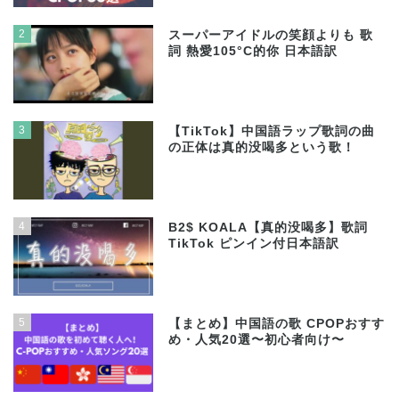
2
スーパーアイドルの笑顔よりも 歌
詞 熱愛105°C的你 日本語訳
3
【TikTok】中国語ラップ歌詞の曲
の正体は真的没喝多という歌！
4
B2$ KOALA【真的没喝多】歌詞
TikTok ピンイン付日本語訳
5
【まとめ】中国語の歌 CPOPおすす
め・人気20選〜初心者向け〜