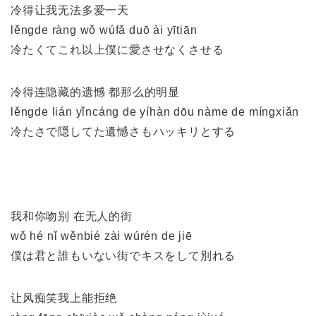
冷得让我无法多爱一天
lěngde ràng wǒ wúfǎ duō ài yītiān
冷たくてこれ以上僕に愛させなくさせる
冷得连隐藏的遗憾 都那么的明显
lěngde lián yǐncáng de yíhàn dōu nàme de míngxiǎn
冷たさで隠してた遺憾さもハッキリとする
我和你吻别 在无人的街
wǒ hé nǐ wěnbié zài wúrén de jiē
僕は君と誰もいない街でキスをして別れる
让风痴笑我上能拒绝