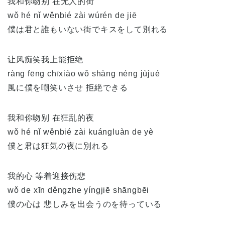
我和你吻别 在无人的街
wǒ hé nǐ wěnbié zài wúrén de jiē
僕は君と誰もいない街でキスをして別れる
让风痴笑我上能拒绝
ràng fēng chīxiào wǒ shàng néng jùjué
風に僕を嘲笑いさせ 拒絶できる
我和你吻别 在狂乱的夜
wǒ hé nǐ wěnbié zài kuángluàn de yè
僕と君は狂気の夜に別れる
我的心 等着迎接伤悲
wǒ de xīn děngzhe yíngjiē shāngbēi
僕の心は 悲しみを出会うのを待っている