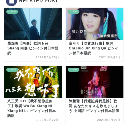
RELATED POST
C-POP
C-POP
蕭煌奇【內傷】歌詞 Nei
童可可【吃貨進行曲】歌詞
Shang 内傷 ピンイン付日本語
Chi Huo Jin Xing Qu ピンイ
訳
ン付日本語訳
2022年5月28日
2021年4月2日
C-POP
C-POP
八三夭 831【我不想你想你
陳慧珊【我還記得我是誰】歌
了】歌詞 Wo Bu Xiang Ni
詞 あなたのキスを数えましょ
Xiang Ni Le ピンイン付日本
う 中国語 ピンイン付日本語訳
語訳
2022年3月22日
2021年1月19日