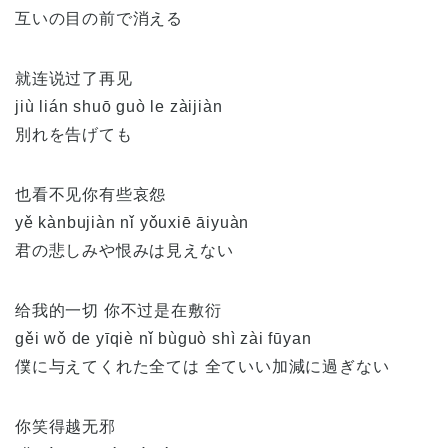
互いの目の前で消える
就连说过了再见
jiù lián shuō guò le zàijiàn
別れを告げても
也看不见你有些哀怨
yě kànbujiàn nǐ yǒuxiē āiyuàn
君の悲しみや恨みは見えない
给我的一切 你不过是在敷衍
gěi wǒ de yīqiè nǐ bùguò shì zài fūyan
僕に与えてくれた全ては 全ていい加減に過ぎない
你笑得越无邪