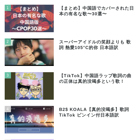
1
【まとめ】中国語でカバーされた日
本の有名な歌〜30選〜
2
スーパーアイドルの笑顔よりも 歌
詞 熱愛105°C的你 日本語訳
3
【TikTok】中国語ラップ歌詞の曲
の正体は真的没喝多という歌！
4
B2$ KOALA【真的没喝多】歌詞
TikTok ピンイン付日本語訳