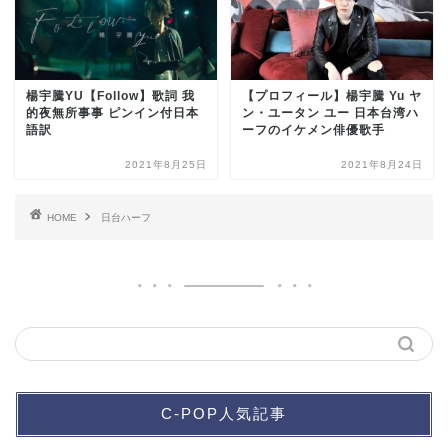
楊宇騰YU【Follow】歌詞 我
【プロフィール】楊宇騰 Yu ヤ
的夜無所事事 ピンイン付日本
ン・ユータン ユー 日本台湾ハ
語訳
ーフのイケメン俳優歌手
2021年8月25日
2021年8月24日
HOME
日台ハーフ
C-POP人気記事