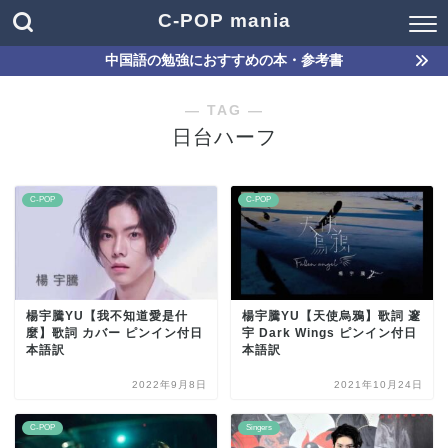
C-POP mania
中国語の勉強におすすめの本・参考書
― TAG ―
日台ハーフ
C-POP
C-POP
楊宇騰YU【我不知道愛是什
楊宇騰YU【天使烏鴉】歌詞 邃
麼】歌詞 カバー ピンイン付日
宇 Dark Wings ピンイン付日
本語訳
本語訳
2022年9月8日
2021年10月24日
C-POP
Singers