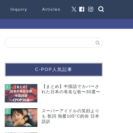
Inquiry
Articles
C-POP人気記事
【まとめ】中国語でカバーさ
1
れた日本の有名な歌〜30選〜
スーパーアイドルの笑顔より
2
も 歌詞 熱愛105°C的你 日本
語訳