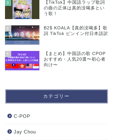
【TikTok】中国語ラップ歌詞
3
の曲の正体は真的没喝多とい
う歌！
B2$ KOALA【真的没喝多】歌
4
詞 TikTok ピンイン付日本語訳
【まとめ】中国語の歌 CPOP
5
おすすめ・人気20選〜初心者
向け〜
カテゴリー
C-POP
Jay Chou