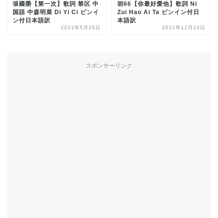
張國榮【第一次】歌詞 禁区 中
胡66【你最好愛他】歌詞 Ni
国語 中森明菜 Di Yi Ci ピンイ
Zui Hao Ai Ta ピンイン付日
ン付日本語訳
本語訳
2021年5月25日
2021年12月23日
スポンサーリンク