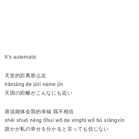
It’s automatic
天堂的距离那么近
tiāntáng de jùlí nàme jìn
天国の距離がこんなにも近い
谁说能体会我的幸福 我不相信
shéi shuō néng tǐhuì wǒ de xìngfú wǒ bù xiāngxìn
誰かが私の幸せを分かると言っても信じない