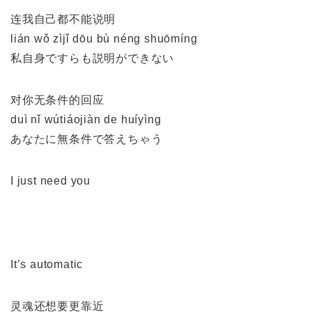
连我自己都不能说明
lián wǒ zìjǐ dōu bù néng shuōmíng
私自身ですらも説明ができない
对你无条件的回应
duì nǐ wútiáojiàn de huíyìng
あなたに無条件で答えちゃう
I just need you
It’s automatic
灵魂还想要更靠近