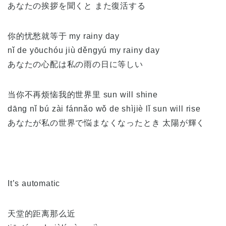
あなたの挨拶を聞くと また復活する
你的忧愁就等于 my rainy day
nǐ de yōuchóu jiù děngyú my rainy day
あなたの心配は私の雨の日に等しい
当你不再烦恼我的世界里 sun will shine
dāng nǐ bú zài fánnǎo wǒ de shìjiè lǐ sun will rise
あなたが私の世界で悩まなくなったとき 太陽が輝く
It’s automatic
天堂的距离那么近