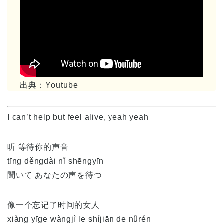
出典：Youtube
I can’t help but feel alive, yeah yeah
听 等待你的声音
tīng děngdài nǐ shēngyīn
聞いて あなたの声を待つ
像一个忘记了时间的女人
xiàng yīge wàngjì le shíjiān de nǚrén