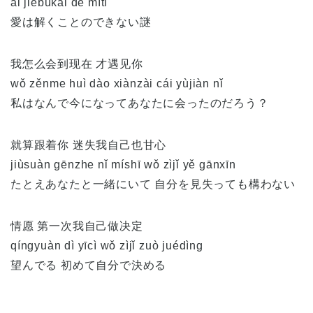
ài jiěbukāi de mítí
愛は解くことのできない謎
我怎么会到现在 才遇见你
wǒ zěnme huì dào xiànzài cái yùjiàn nǐ
私はなんで今になってあなたに会ったのだろう？
就算跟着你 迷失我自己也甘心
jiùsuàn gēnzhe nǐ míshī wǒ zìjǐ yě gānxīn
たとえあなたと一緒にいて 自分を見失っても構わない
情愿 第一次我自己做决定
qíngyuàn dì yīcì wǒ zìjǐ zuò juédìng
望んでる 初めて自分で決める