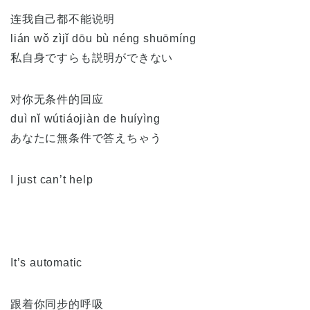
连我自己都不能说明
lián wǒ zìjǐ dōu bù néng shuōmíng
私自身ですらも説明ができない
对你无条件的回应
duì nǐ wútiáojiàn de huíyìng
あなたに無条件で答えちゃう
I just can’t help
It’s automatic
跟着你同步的呼吸