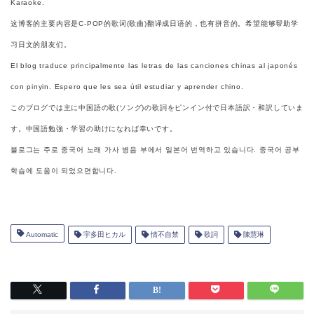
Karaoke.
这博客的主要内容是C-POP的歌词(歌曲)翻译成日语的，也有拼音的。希望能够帮助学
习日文的朋友们。
El blog traduce principalmente las letras de las canciones chinas al japonés
con pinyin. Espero que les sea útil estudiar y aprender chino.
このブログでは主に中国語の歌(ソング)の歌詞をピンイン付で日本語訳・和訳していま
す。中国語勉強・学習の助けになれば幸いです。
블로그는 주로 중국어 노래 가사 병음 부에서 일본어 번역하고 있습니다. 중국어 공부
학습에 도움이 되었으면합니다.
Automatic
宇多田ヒカル
情不自禁
歌詞
陳慧琳