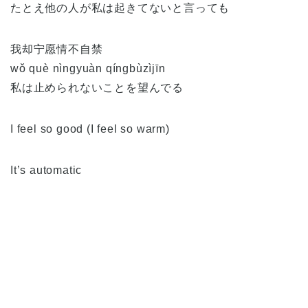
たとえ他の人が私は起きてないと言っても
我却宁愿情不自禁
wǒ què nìngyuàn qíngbùzìjīn
私は止められないことを望んでる
I feel so good (I feel so warm)
It’s automatic