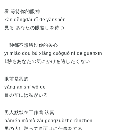
看 等待你的眼神
kàn děngdài nǐ de yǎnshén
見る あなたの眼差しを待つ
一秒都不想错过你的关心
yī miǎo dōu bù xiǎng cuòguò nǐ de guānxīn
1秒もあなたの気にかけを逃したくない
眼前是我的
yǎnqián shì wǒ de
目の前には私がいる
男人默默在工作着 认真
nánrén mòmò zài gōngzuòzhe rènzhēn
男の人は黙って真面目に仕事をする