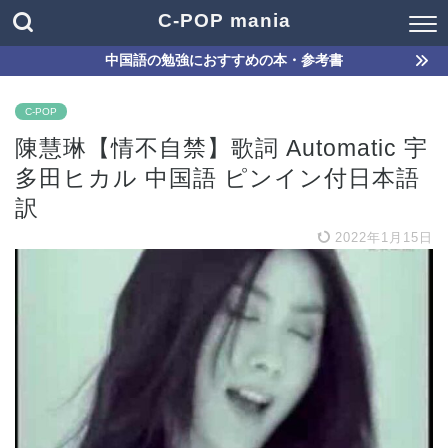
C-POP mania
中国語の勉強におすすめの本・参考書
C-POP
陳慧琳【情不自禁】歌詞 Automatic 宇
多田ヒカル 中国語 ピンイン付日本語
訳
2022年1月15日