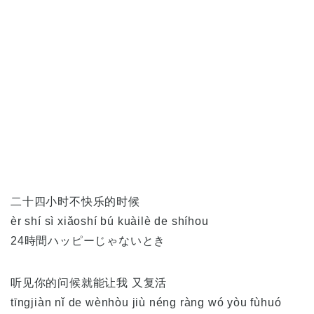
二十四小时不快乐的时候
èr shí sì xiǎoshí bú kuàilè de shíhou
24時間ハッピーじゃないとき
听见你的问候就能让我 又复活
tīngjiàn nǐ de wènhòu jiù néng ràng wó yòu fùhuó