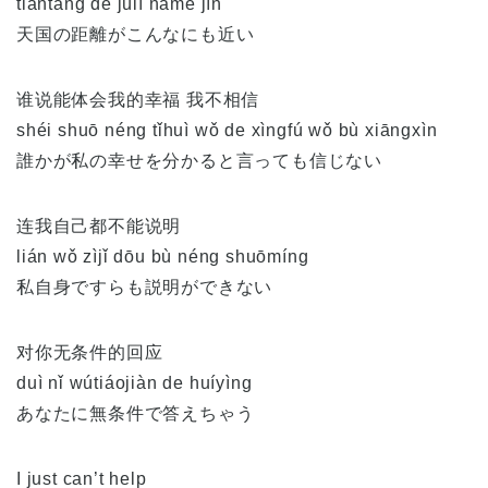
tiāntáng de jùlí nàme jìn
天国の距離がこんなにも近い
谁说能体会我的幸福 我不相信
shéi shuō néng tǐhuì wǒ de xìngfú wǒ bù xiāngxìn
誰かが私の幸せを分かると言っても信じない
连我自己都不能说明
lián wǒ zìjǐ dōu bù néng shuōmíng
私自身ですらも説明ができない
对你无条件的回应
duì nǐ wútiáojiàn de huíyìng
あなたに無条件で答えちゃう
I just can’t help