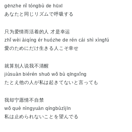
gēnzhe nǐ tóngbù de hūxī
あなたと同じリズムで呼吸する
只为爱情而活着的人 才是幸运
zhǐ wèi àiqíng ér huózhe de rén cái shì xìngfú
愛のためにだけ生きる人こそ幸せ
就算别人说我不清醒
jiùsuàn biérén shuō wǒ bù qīngxǐng
たとえ他の人が私は起きてないと言っても
我却宁愿情不自禁
wǒ què nìngyuàn qíngbùzìjīn
私は止められないことを望んでる