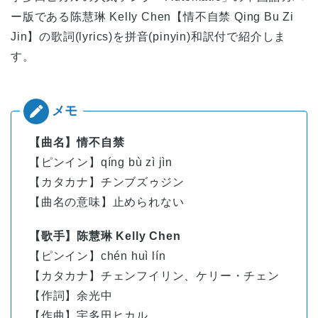
ー版である陈慧琳 Kelly Chen【情不自禁 Qing Bu Zi
Jin】の歌詞(lyrics)を拼音(pinyin)和訳付で紹介しま
す。
【曲名】情不自禁
【ピンイン】
qíng bù zì jìn
【カタカナ】チンブズゥジン
【曲名の意味】止められない
【歌手】陈慧琳 Kelly Chen
【ピンイン】
chén
huì
lín
【カタカナ】チェンフイリン、ケリー・チェン
【作詞】余光中
【作曲】宇多田ヒカル