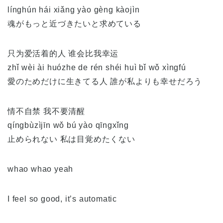
línghún hái xiǎng yào gèng kàojìn
魂がもっと近づきたいと求めている
只为爱活着的人 谁会比我幸运
zhǐ wèi ài huózhe de rén shéi huì bǐ wǒ xìngfú
愛のためだけに生きてる人 誰が私よりも幸せだろう
情不自禁 我不要清醒
qíngbùzìjīn wǒ bú yào qīngxǐng
止められない 私は目覚めたくない
whao whao yeah
I feel so good, it’s automatic