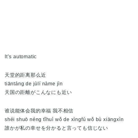
It’s automatic
天堂的距离那么近
tiāntáng de jùlí nàme jìn
天国の距離がこんなにも近い
谁说能体会我的幸福 我不相信
shéi shuō néng tǐhuì wǒ de xìngfú wǒ bù xiāngxìn
誰かが私の幸せを分かると言っても信じない