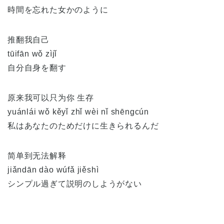
時間を忘れた女かのように
推翻我自己
tūifān wǒ zìjǐ
自分自身を翻す
原来我可以只为你 生存
yuánlái wǒ kěyǐ zhǐ wèi nǐ shēngcún
私はあなたのためだけに生きられるんだ
简单到无法解释
jiǎndān dào wúfǎ jiěshì
シンプル過ぎて説明のしようがない