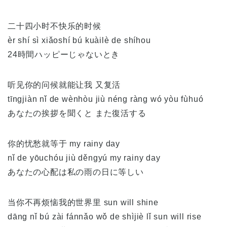
二十四小时不快乐的时候
èr shí sì xiǎoshí bú kuàilè de shíhou
24時間ハッピーじゃないとき
听见你的问候就能让我 又复活
tīngjiàn nǐ de wènhòu jiù néng ràng wó yòu fùhuó
あなたの挨拶を聞くと また復活する
你的忧愁就等于 my rainy day
nǐ de yōuchóu jiù děngyú my rainy day
あなたの心配は私の雨の日に等しい
当你不再烦恼我的世界里 sun will shine
dāng nǐ bú zài fánnǎo wǒ de shìjiè lǐ sun will rise