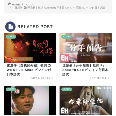
HOME
C-POP
陳慧琳【情不自禁】歌詞 Automatic 宇多田ヒカル 中国語 ピンイン付日本語訳
RELATED POST
C-POP
C-POP
盧廣仲【自我的介紹】歌詞 Zi
江楚依【分手預告】歌詞 Fen
Wo De Jie Shao ピンイン付
Shou Yu Gao ピンイン付日本
日本語訳
語訳
2021年10月27日
2021年8月4日
C-POP
C-POP