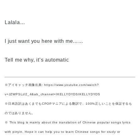
Lalala…
I just want you here with me……
Tell me why, it’s automatic
※アイキャッチ画像出典: https://www.youtube.com/watch?
v=JZWPSLzl2_4&ab_channel=IKELLYDYDSIKELLYDYDS
※日本語訳はあくまでもCPOPマニアによる翻訳で、100%正しいことを保証するも
のではありません。
※ This blog is mainly about the translation of Chinese popular songs lyrics
with pinyin. Hope it can help you to learn Chinese songs for study or