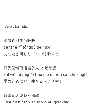
It’s automatic
跟着你同步的呼吸
gēnzhe nǐ tóngbù de hūxī
あなたと同じリズムで呼吸する
只为爱情而活着的人 才是幸运
zhǐ wèi àiqíng ér huózhe de rén cái shì xìngfú
愛のためにだけ生きる人こそ幸せ
就算别人说我不清醒
jiùsuàn biérén shuō wǒ bù qīngxǐng