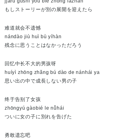
jjàrú gùshi yǒu bié zhǒng fāzhǎn
もしストーリーが別の展開を迎えたら
难道就会不遗憾
nándào jiù huì bù yíhàn
残念に思うことはなかっただろう
回忆中长不大的男孩呀
huíyì zhōng zhǎng bú dào de nánhái ya
思い出の中で成長しない男の子
终于告别了女孩
zhōngyú gàobié le nǚhái
ついに女の子に別れを告げた
勇敢遗忘吧