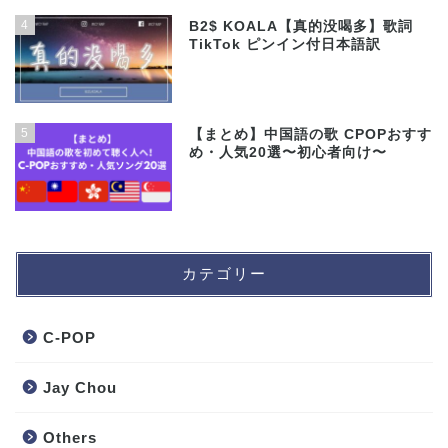
4
B2$ KOALA【真的没喝多】歌詞
TikTok ピンイン付日本語訳
5
【まとめ】中国語の歌 CPOPおすす
め・人気20選〜初心者向け〜
カテゴリー
C-POP
Jay Chou
Others