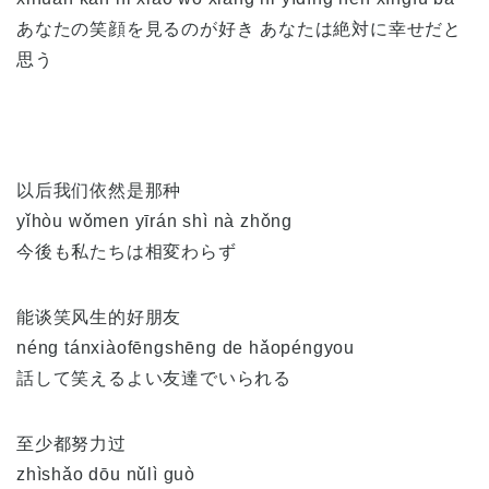
あなたの笑顔を見るのが好き あなたは絶対に幸せだと
思う
以后我们依然是那种
yǐhòu wǒmen yīrán shì nà zhǒng
今後も私たちは相変わらず
能谈笑风生的好朋友
néng tánxiàofēngshēng de hǎopéngyou
話して笑えるよい友達でいられる
至少都努力过
zhìshǎo dōu nǔlì guò