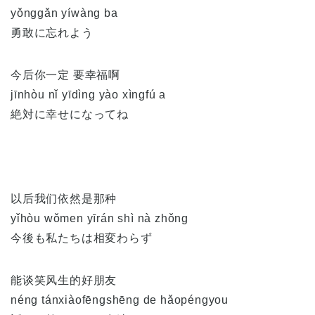
yǒnggǎn yíwàng ba
勇敢に忘れよう
今后你一定 要幸福啊
jīnhòu nǐ yīdìng yào xìngfú a
絶対に幸せになってね
以后我们依然是那种
yǐhòu wǒmen yīrán shì nà zhǒng
今後も私たちは相変わらず
能谈笑风生的好朋友
néng tánxiàofēngshēng de hǎopéngyou