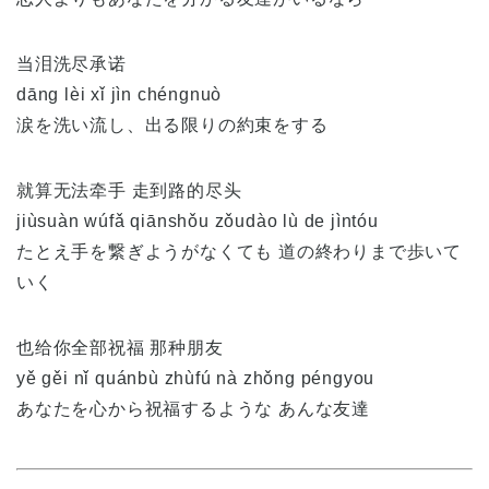
当泪洗尽承诺
dāng lèi xǐ jìn chéngnuò
涙を洗い流し、出る限りの約束をする
就算无法牵手 走到路的尽头
jiùsuàn wúfǎ qiānshǒu zǒudào lù de jìntóu
たとえ手を繋ぎようがなくても 道の終わりまで歩いて
いく
也给你全部祝福 那种朋友
yě gěi nǐ quánbù zhùfú nà zhǒng péngyou
あなたを心から祝福するような あんな友達