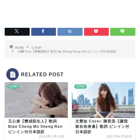
HOME
C-POP
法蘭 Fran【那種朋友】歌詞 Na Zhong Peng You ピンイン付日本語訳
RELATED POST
C-POP
C-POP
王心凌【變成陌生人】歌詞
文慧如 Cover. 陳奕迅【讓我
Bian Cheng Mo Sheng Ren
留在你身邊】歌詞 ピンイン付
ピンイン付日本語訳
日本語訳
2022年1月14日
2021年4月30日