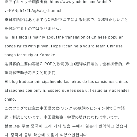
※
アイキャッチ画像出典
: https://www.youtube.com/watch?
v=KVNph4x2LAg&ab_channel
※
日本語訳はあくまでも
CPOP
マニアによる翻訳で、
100%
正しいこと
を保証するものではありません。
※
This blog is mainly about the translation of Chinese popular
songs lyrics with pinyin. Hope it can help you to learn Chinese
songs for study or Karaoke.
这博客的主要内容是
C-POP
的歌
词
(
歌曲
)
翻
译成日语的，也有拼音的。希
望能够帮助学习日文的朋友们。
El blog traduce principalmente las letras de las canciones chinas
al japonés con pinyin. Espero que les sea útil estudiar y aprender
chino.
このブログでは主に中国語の歌
(
ソング
)
の歌詞をピンイン付で日本語
訳・和訳しています。中国語勉強・学習の助けになれば幸いです。
블로그는
주로
중국어
노래
가사
병음
부에서
일본어
번역하고
있습니
다
.
중국어
공부
학습에
도움이
되었으면합니다
.