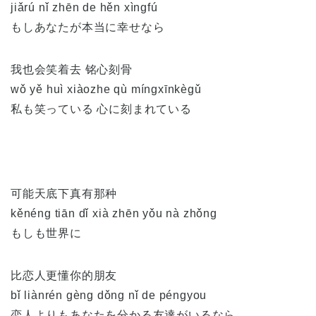
jiǎrú nǐ zhēn de hěn xìngfú
もしあなたが本当に幸せなら
我也会笑着去 铭心刻骨
wǒ yě huì xiàozhe qù míngxīnkègǔ
私も笑っている 心に刻まれている
可能天底下真有那种
kěnéng tiān dǐ xià zhēn yǒu nà zhǒng
もしも世界に
比恋人更懂你的朋友
bǐ liànrén gèng dǒng nǐ de péngyou
恋人よりもあなたを分かる友達がいるなら