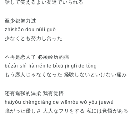
話して笑えるよい友達でいられる
至少都努力过
zhìshǎo dōu nǔlì guò
少なくとも努力し合った
不再是恋人了 必须经历的痛
búzài shì liànrén le bìxū jīnglì de tòng
もう恋人じゃなくなった 経験しないといけない痛み
还有逞强的温柔 我有觉悟
háiyǒu chěngqiáng de wēnróu wǒ yǒu juéwù
強がった優しさ 大人なフリをする 私には覚悟がある