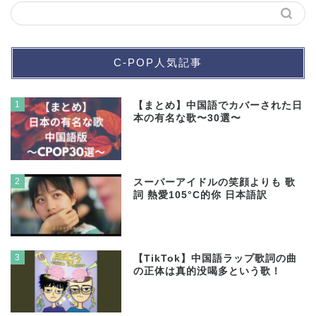
C-POP人気記事
1
【まとめ】中国語でカバーされた日
本の有名な歌〜30選〜
2
スーパーアイドルの笑顔よりも 歌
詞 熱愛105°C的你 日本語訳
3
【TikTok】中国語ラップ歌詞の曲
の正体は真的没喝多という歌！