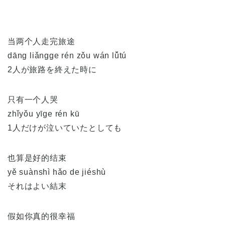
当两个人走完旅途
dāng liǎngge rén zǒu wán lǚtú
2人が旅路を終えた時に
只有一个人哭
zhǐyǒu yīge rén kū
1人だけが泣いていたとしても
也算是好的结束
yě suànshì hǎo de jiéshù
それはよい結末
假如你真的很幸福