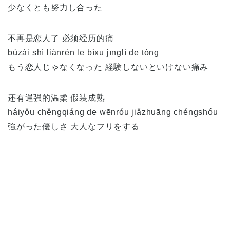
少なくとも努力し合った
不再是恋人了 必须经历的痛
búzài shì liànrén le bìxū jīnglì de tòng
もう恋人じゃなくなった 経験しないといけない痛み
还有逞强的温柔 假装成熟
háiyǒu chěngqiáng de wēnróu jiǎzhuāng chéngshóu
強がった優しさ 大人なフリをする