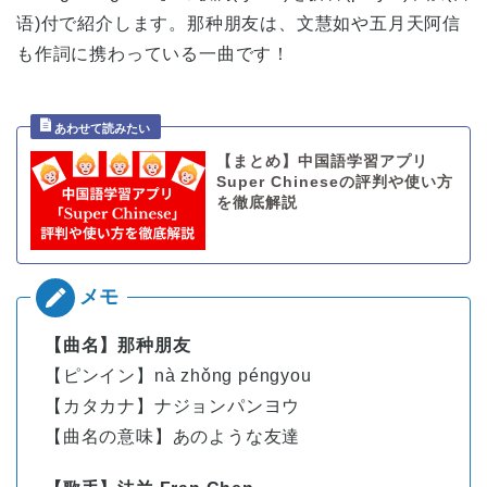
语)付で紹介します。那种朋友は、文慧如や五月天阿信
も作詞に携わっている一曲です！
【まとめ】中国語学習アプリ
Super Chineseの評判や使い方
を徹底解説
【曲名】那种朋友
【ピンイン】
nà
zhǒng
péng
you
【カタカナ】ナジョンパンヨウ
【曲名の意味】あのような友達