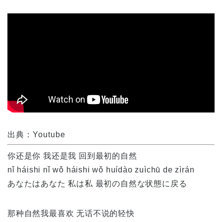
出典：Youtube
你还是你 我还是我 回到最初的自然
nǐ háishi nǐ wǒ háishi wǒ huídào zuìchū de zìrán
あなたはあなた 私は私 最初の自然な状態に戻る
那种自然我最喜欢 无话不说的轻快