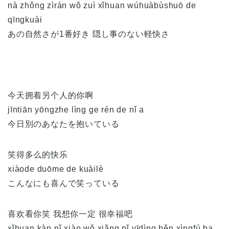
nà zhǒng zìrán wǒ zuì xǐhuan wúhuàbùshuō de
qīngkuài
あの自然さが1番好き 隠し事のない軽快さ
今天拥着另个人的你啊
jīntiān yōngzhe lìng ge rén de nǐ a
今日別のあなたを抱いている
笑得多么的快乐
xiàode duōme de kuàilè
こんなにも喜んで笑っている
喜欢看你笑 我想你一定 很幸福吧
xǐhuan kàn nǐ xiào wǒ xiǎng nǐ yīdìng hěn xìngfú ba