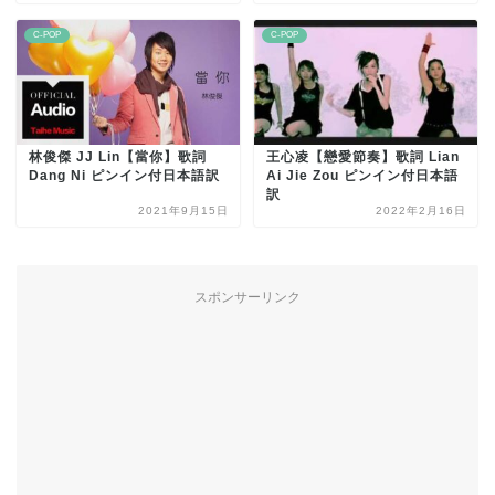
C-POP
C-POP
林俊傑 JJ Lin【當你】歌詞
王心凌【戀愛節奏】歌詞 Lian
Dang Ni ピンイン付日本語訳
Ai Jie Zou ピンイン付日本語
訳
2021年9月15日
2022年2月16日
スポンサーリンク