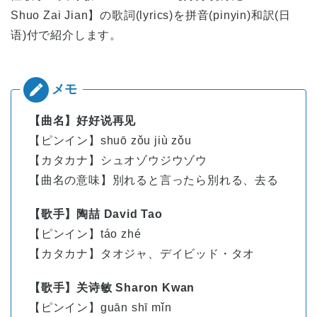
Shuo Zai Jian】の歌詞(lyrics)を拼音(pinyin)和訳(日
语)付で紹介します。
【曲名】好好说再见
【ピンイン】shuō zǒu jiù zǒu
【カタカナ】シュオゾウジウゾウ
【曲名の意味】別れると言ったら別れる、去る
【歌手】陶喆 David Tao
【ピンイン】táo zhé
【カタカナ】タオジャ、デイビッド・タオ
【歌手】关诗敏 Sharon Kwan
【ピンイン】
guān
shī
mǐn