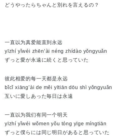
どうやったらちゃんと別れを言えるの？
一直以为真爱能直到永远
yīzhí yǐwéi zhēn‘ài néng zhídào yǒngyuǎn
ずっと愛が永遠に続くと思っていた
彼此相爱的每一天都是永远
bǐcǐ xiāng’ài de měi yītiān dōu shì yǒngyuǎn
互いに愛しあった毎日は永遠
一直以为我们有同一个明天
yīzhí yǐwéi wǒmen yǒu tóng yīge míngtiān
ずっと僕らには同じ明日があると思っていた