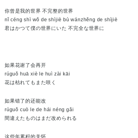
你曾是我的世界 不完整的世界
nǐ céng shì wǒ de shìjiè bù wánzhěng de shìjiè
君はかつて僕の世界にいた 不完全な世界に
如果花谢了会再开
rúguǒ huā xiè le huì zài kāi
花は枯れてもまた咲く
如果错了的还能改
rúguǒ cuò le de hái néng gǎi
間違えたものはまだ改められる
这些年累积的关怀