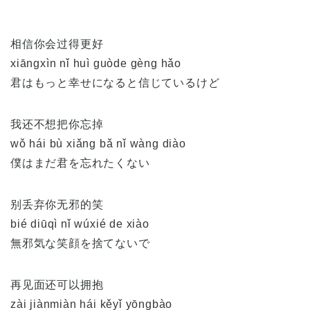
相信你会过得更好
xiāngxìn nǐ huì guòde gèng hǎo
君はもっと幸せになると信じているけど
我还不想把你忘掉
wǒ hái bù xiǎng bǎ nǐ wàng diào
僕はまだ君を忘れたくない
别丢弃你无邪的笑
bié diūqì nǐ wúxié de xiào
無邪気な笑顔を捨てないで
再见面还可以拥抱
zài jiànmiàn hái kěyǐ yōngbào