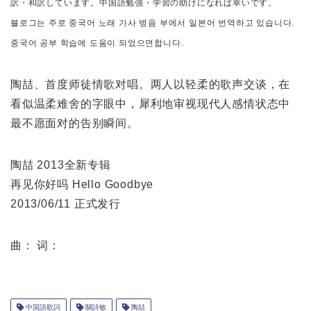
訳・和訳しています。中国語勉強・学習の助けになれば幸いです。
블로그는 주로 중국어 노래 가사 병음 부에서 일본어 번역하고 있습니다.
중국어 공부 학습에 도움이 되었으면합니다.
陶喆、首度师徒情歌对唱。两人以轻柔的歌声交谈，在
看似温柔难舍的字眼中，犀利地审视现代人感情状态中
最不愿面对的告别瞬间。
陶喆 2013全新专辑
再见你好吗 Hello Goodbye
2013/06/11 正式发行
曲： 词：
中国語歌詞
關詩敏
陶喆