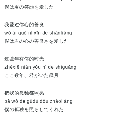
僕は君の笑顔を愛した
我爱过你心的善良
wǒ ài guò nǐ xīn de shànliáng
僕は君の心の善良さを愛した
这些年有你的时光
zhèxiē nián yǒu nǐ de shíguāng
ここ数年、君がいた歳月
把我的孤独都照亮
bǎ wǒ de gūdú dōu zhàoliàng
僕の孤独を照らしてくれた