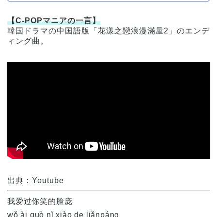
【C-POPマニアの一言】
韓国ドラマの中国語版「花漾之戀浪漫滿屋2」のエンデ
ィング曲。
出典：Youtube
我爱过你笑的脸庞
wǒ ài guò nǐ xiào de liǎnpáng