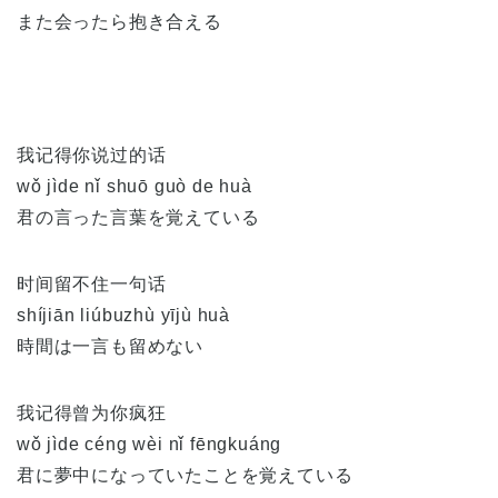
また会ったら抱き合える
我记得你说过的话
wǒ jìde nǐ shuō guò de huà
君の言った言葉を覚えている
时间留不住一句话
shíjiān liúbuzhù yījù huà
時間は一言も留めない
我记得曾为你疯狂
wǒ jìde céng wèi nǐ fēngkuáng
君に夢中になっていたことを覚えている