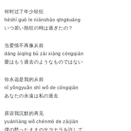
何时过了年少轻狂
héshí guò le niánshào qīngkuáng
いつ若い熱狂の時は過ぎたの？
当爱情不再像从前
dāng àiqíng bú zài xiàng cóngqián
愛はもう過去のようなものではない
你永远是我的从前
nǐ yǒngyuǎn shì wǒ de cóngqián
あなたの永遠は私の過去
原谅我沉默的再见
yuánliàng wǒ chénmò de zàijiàn
僕の黙ったままのサヨナラを許して