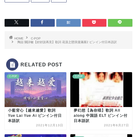
HOME
C-POP
陶喆 關詩敏【好好說再見】歌詞 花漾之戀浪漫滿屋2 ピンイン付日本語訳
RELATED POST
C-POP
C-POP
小藍背心【越來越愛】歌詞
夢幻想【為你唱】歌詞 All
Yue Lai Yue Ai ピンイン付日
along 中国語 ELT ピンイン付
本語訳
日本語訳
2021年12月13日
2021年6月27日