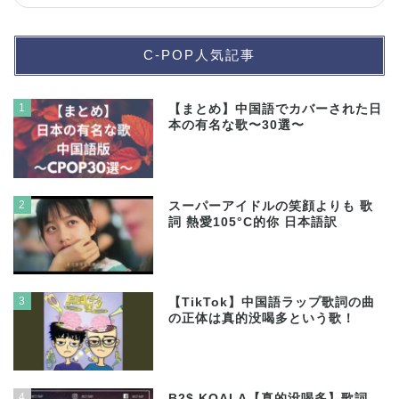
C-POP人気記事
1
【まとめ】中国語でカバーされた日
本の有名な歌〜30選〜
2
スーパーアイドルの笑顔よりも 歌
詞 熱愛105°C的你 日本語訳
3
【TikTok】中国語ラップ歌詞の曲
の正体は真的没喝多という歌！
4
B2$ KOALA【真的没喝多】歌詞