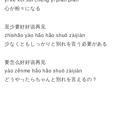
心が粉々になる
至少要好好说再见
zhìshǎo yào hǎo hǎo shuō zàijiàn
少なくともしっかりと別れを言う必要がある
要怎么好好说再见
yào zěnme hǎo hǎo shuō zàijiàn
どうやったらちゃんと別れを言えるの？