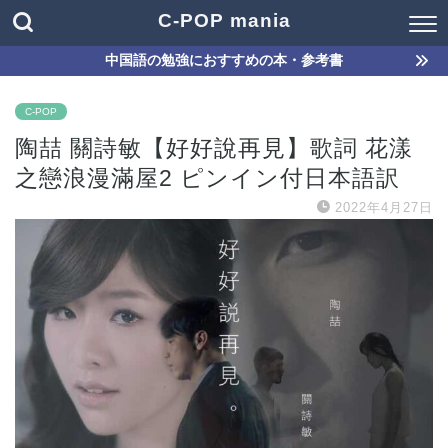
C-POP mania
中国語の勉強におすすめの本・参考書
C-POP
陶喆 關詩敏【好好說再見】歌詞 花漾
之戀浪漫滿屋2 ピンイン付日本語訳
2022年4月27日