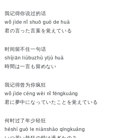
我记得你说过的话
wǒ jìde nǐ shuō guò de huà
君の言った言葉を覚えている
时间留不住一句话
shíjiān liúbuzhù yījù huà
時間は一言も留めない
我记得曾为你疯狂
wǒ jìde céng wèi nǐ fēngkuáng
君に夢中になっていたことを覚えている
何时过了年少轻狂
héshí guò le niánshào qīngkuáng
いつ若い熱狂の時は過ぎたの？