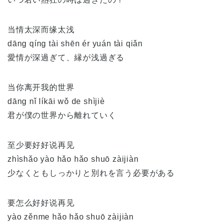
当情太深而缘太浅
dāng qíng tài shēn ér yuán tài qiǎn
愛情が深過ぎて、縁が浅過ぎる
当你离开我的世界
dāng nǐ líkāi wǒ de shìjiè
君が僕の世界から離れていく
至少要好好说再见
zhìshǎo yào hǎo hǎo shuō zàijiàn
少なくともしっかりと別れを言う必要がある
要怎么好好说再见
yào zěnme hǎo hǎo shuō zàijiàn