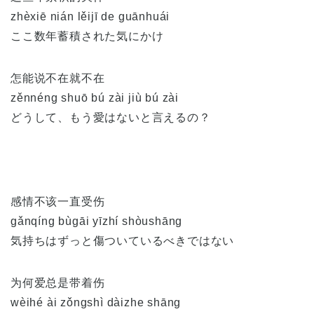
zhèxiē nián lěijī de guānhuái
ここ数年蓄積された気にかけ
怎能说不在就不在
zěnnéng shuō bú zài jiù bú zài
どうして、もう愛はないと言えるの？
感情不该一直受伤
gǎnqíng bùgāi yīzhí shòushāng
気持ちはずっと傷ついているべきではない
为何爱总是带着伤
wèihé ài zǒngshì dàizhe shāng