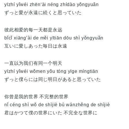
yīzhí yǐwéi zhēn‘ài néng zhídào yǒngyuǎn
ずっと愛が永遠に続くと思っていた
彼此相爱的每一天都是永远
bǐcǐ xiāng’ài de měi yītiān dōu shì yǒngyuǎn
互いに愛しあった毎日は永遠
一直以为我们有同一个明天
yīzhí yǐwéi wǒmen yǒu tóng yīge míngtiān
ずっと僕らには同じ明日があると思っていた
你曾是我的世界 不完整的世界
nǐ céng shì wǒ de shìjiè bù wánzhěng de shìjiè
君はかつて僕の世界にいた 不完全な世界に