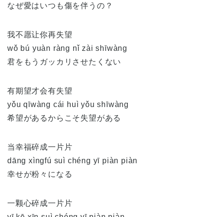
なぜ愛はいつも傷を伴うの？
我不愿让你再失望
wǒ bú yuàn ràng nǐ zài shīwàng
君をもうガッカリさせたくない
有期望才会有失望
yǒu qīwàng cái huì yǒu shīwàng
希望があるからこそ失望がある
当幸福碎成一片片
dāng xìngfú suì chéng yī piàn piàn
幸せが粉々になる
一颗心碎成一片片
yī kē xīn suì chéng yī piàn piàn