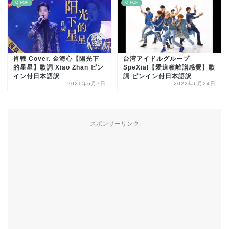
C-POP
C-POP
肖戰 Cover. 金海心【陽光下
台湾アイドルグループ
的星星】歌詞 Xiao Zhan ピン
SpeXial【愛這種離譜感覺】歌
イン付日本語訳
詞 ピンイン付日本語訳
2021年6月7日
2022年6月24日
スポンサーリンク