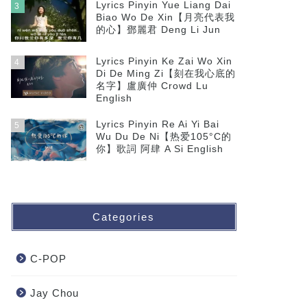
Lyrics Pinyin Yue Liang Dai
3
Biao Wo De Xin【月亮代表我
的心】鄧麗君 Deng Li Jun
Lyrics Pinyin Ke Zai Wo Xin
4
Di De Ming Zi【刻在我心底的
名字】盧廣仲 Crowd Lu
English
Lyrics Pinyin Re Ai Yi Bai
5
Wu Du De Ni【热爱105°C的
你】歌詞 阿肆 A Si English
Categories
C-POP
Jay Chou