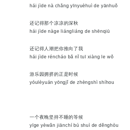
hái jìde nà chǎng yīnyuèhuì de yānhuǒ
还记得那个凉凉的深秋
hái jìde nàge liángliáng de shēnqiū
还记得人潮把你推向了我
hái jìde réncháo bǎ nǐ tuī xiàng le wǒ
游乐园拥挤的正是时候
yóulèyuán yōngjǐ de zhèngshì shíhou
一个夜晚坚持不睡的等候
yīge yèwǎn jiānchí bú shuì de děnghòu