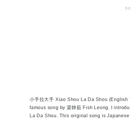
ス
小手拉大手 Xiao Shou La Da Shou (English Tran
famous song by 梁静茹 Fish Leong. I intr
La Da Shou. This original song is Japanese