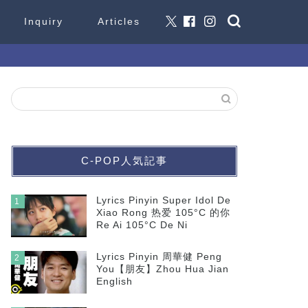
Inquiry
Articles
C-POP人気記事
Lyrics Pinyin Super Idol De
1
Xiao Rong 热爱 105°C 的你
Re Ai 105°C De Ni
Lyrics Pinyin 周華健 Peng
2
You【朋友】Zhou Hua Jian
English