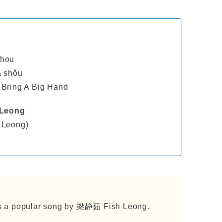
Shou
à shǒu
 Bring A Big Hand
 Leong
 Leong)
a popular song by 梁静茹 Fish Leong.