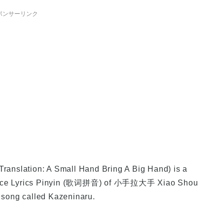
ポンサーリンク
slation: A Small Hand Bring A Big Hand) is a
oduce Lyrics Pinyin (歌词拼音) of 小手拉大手 Xiao Shou
 song called Kazeninaru.