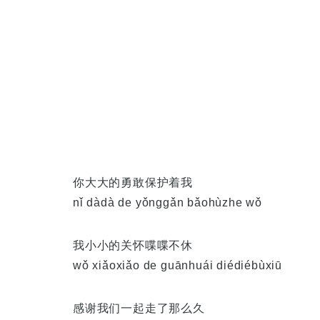
你大大的勇敢保护着我
nǐ dàdà de yǒnggǎn bǎohùzhe wǒ
我小小的关怀喋喋不休
wǒ xiǎoxiǎo de guānhuái diédiébùxiū
感谢我们一起走了那么久