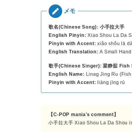
歌名(Chinese Song): 小手拉大手
English Pinyin:
Xiao Shou La Da 
Pinyin with Accent:
xiǎo shǒu lā d
English Translation:
A Small Hand
歌手(Chinese Singer): 梁静茹 Fish
English Name:
Linag Jing Ru (Fish
Pinyin with Accent:
liáng jìng rú
【C-POP mania’s comment】
小手拉大手 Xiao Shou La Da Shou is 