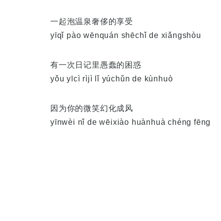
一起泡温泉奢侈的享受
yīqǐ pào wēnquán shēchǐ de xiǎngshòu
有一次日记里愚蠢的困惑
yǒu yīcì rìjì lǐ yúchǔn de kùnhuò
因为你的微笑幻化成风
yīnwèi nǐ de wēixiào huànhuà chéng fēng