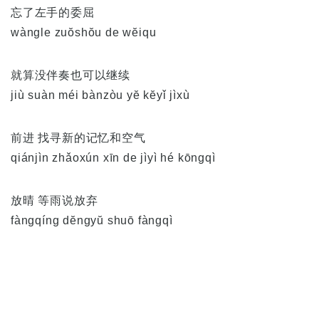
忘了左手的委屈
wàngle zuŏshŏu de wĕiqu
就算没伴奏也可以继续
jiù suàn méi bànzòu yĕ kĕyǐ jìxù
前进 找寻新的记忆和空气
qiánjìn zhǎoxún xīn de jìyì hé kōngqì
放晴 等雨说放弃
fàngqíng dĕngyŭ shuō fàngqì