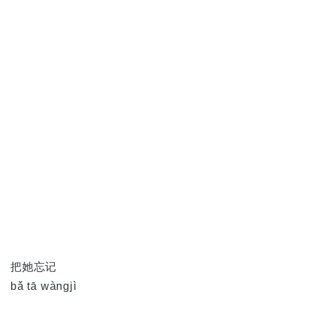
把她忘记
bǎ tā wàngjì