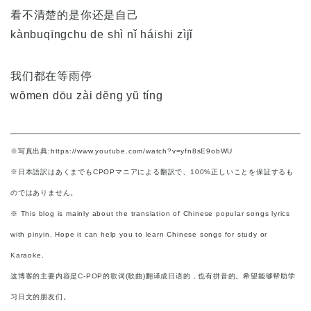
看不清楚的是你还是自己
kànbuqīngchu de shì nǐ háishi zìjǐ
我们都在等雨停
wŏmen dōu zài dĕng yŭ tíng
※写真出典:https://www.youtube.com/watch?v=yfn8sE9obWU
※日本語訳はあくまでもCPOPマニアによる翻訳で、100%正しいことを保証するも
のではありません。
※ This blog is mainly about the translation of Chinese popular songs lyrics
with pinyin. Hope it can help you to learn Chinese songs for study or
Karaoke.
这博客的主要内容是C-POP的歌词(歌曲)翻译成日语的，也有拼音的。希望能够帮助学
习日文的朋友们。