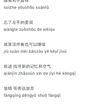
随着右手旋律
suízhe yòushŏu xuánlǜ
忘了左手的委屈
wàngle zuŏshŏu de wĕiqu
就算没伴奏也可以继续
jiù suàn méi bànzòu yĕ kĕyǐ jìxù
前进 找寻新的记忆和空气
qiánjìn zhǎoxún xīn de jìyì hé kōngqì
放晴 等雨说放弃
fàngqíng dĕngyŭ shuō fàngqì