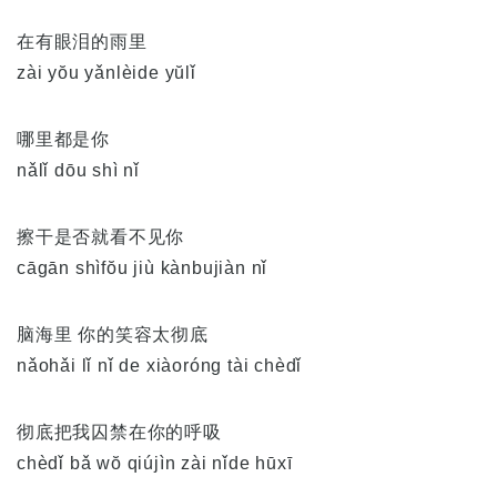
在有眼泪的雨里
zài yŏu yǎnlèide yŭlǐ
哪里都是你
nǎlǐ dōu shì nǐ
擦干是否就看不见你
cāgān shìfŏu jiù kànbujiàn nǐ
脑海里 你的笑容太彻底
nǎohǎi lǐ nǐ de xiàoróng tài chèdǐ
彻底把我囚禁在你的呼吸
chèdǐ bǎ wŏ qiújìn zài nǐde hūxī