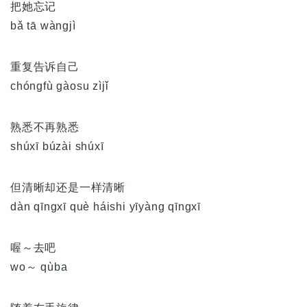
把她忘记
bǎ tā wàngjì
重复告诉自己
chóngfù gàosu zìjǐ
熟悉不再熟悉
shúxī búzài shúxī
但清晰却还是一样清晰
dàn qīngxī què háishi yīyàng qīngxī
喔～去吧
wo～ qùba