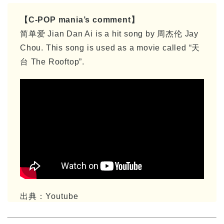
【C-POP mania’s comment】
简单爱 Jian Dan Ai
is a hit song by
周杰伦 Jay
Chou. This song is used as a movie called “天
台 The Rooftop”.
出典：Youtube