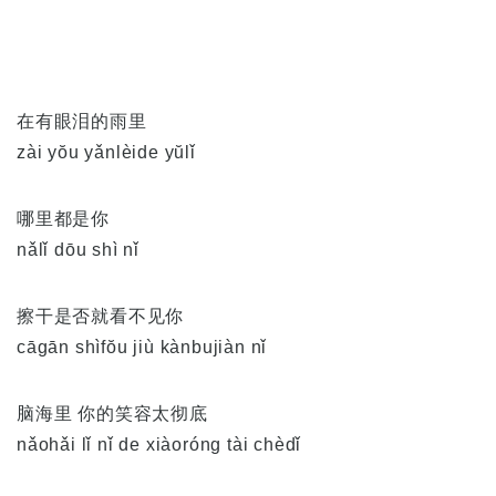
在有眼泪的雨里
zài yŏu yǎnlèide yŭlǐ
哪里都是你
nǎlǐ dōu shì nǐ
擦干是否就看不见你
cāgān shìfŏu jiù kànbujiàn nǐ
脑海里 你的笑容太彻底
nǎohǎi lǐ nǐ de xiàoróng tài chèdǐ