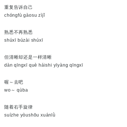
重复告诉自己
chóngfù gàosu zìjǐ
熟悉不再熟悉
shúxī búzài shúxī
但清晰却还是一样清晰
dàn qīngxī què háishi yīyàng qīngxī
喔～去吧
wo～ qùba
随着右手旋律
suízhe yòushŏu xuánlǜ