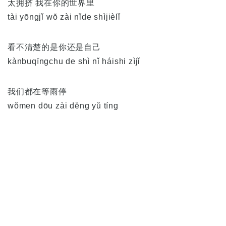
太拥挤 我在你的世界里
tài yōngjǐ wŏ zài nǐde shìjièlǐ
看不清楚的是你还是自己
kànbuqīngchu de shì nǐ háishi zìjǐ
我们都在等雨停
wŏmen dōu zài dĕng yŭ tíng