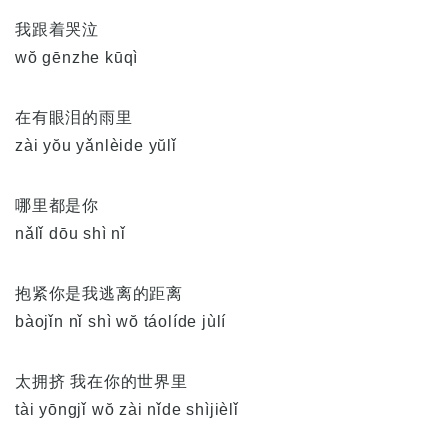
我跟着哭泣
wŏ gēnzhe kūqì
在有眼泪的雨里
zài yŏu yǎnlèide yŭlǐ
哪里都是你
nǎlǐ dōu shì nǐ
抱紧你是我逃离的距离
bàojǐn nǐ shì wŏ táolíde jùlí
太拥挤 我在你的世界里
tài yōngjǐ wŏ zài nǐde shìjièlǐ