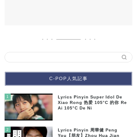
C-POP人気記事
1
Lyrics Pinyin Super Idol De
Xiao Rong 热爱 105°C 的你 Re
Ai 105°C De Ni
2
Lyrics Pinyin 周華健 Peng
You【朋友】Zhou Hua Jian