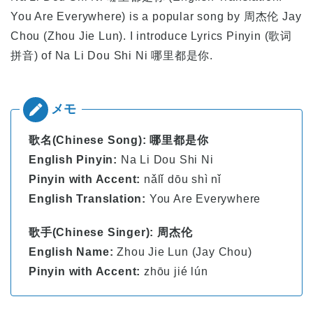
You Are Everywhere)
is a popular song by
周杰伦 Jay
Chou
(Zhou Jie Lun). I introduce Lyrics Pinyin (歌词
拼音) of
Na Li Dou Shi Ni 哪里都是你
.
歌名(Chinese Song): 哪里都是你
English Pinyin:
Na Li Dou Shi Ni
Pinyin with Accent:
nǎlǐ dōu shì nǐ
English Translation:
You Are Everywhere
歌手(Chinese Singer): 周杰伦
English Name:
Zhou Jie Lun (Jay Chou)
Pinyin with Accent:
zhōu jié lún