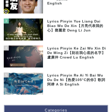
English
3
Lyrics Pinyin Yue Liang Dai
Biao Wo De Xin【月亮代表我的
心】鄧麗君 Deng Li Jun
4
Lyrics Pinyin Ke Zai Wo Xin Di
De Ming Zi【刻在我心底的名字】
盧廣仲 Crowd Lu English
5
Lyrics Pinyin Re Ai Yi Bai Wu
Du De Ni【热爱105°C的你】歌詞
阿肆 A Si English
Categories