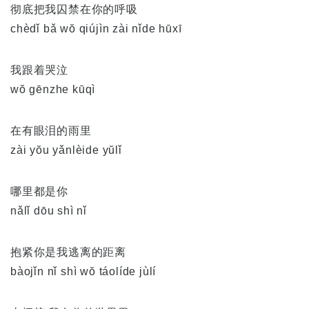
彻底把我囚禁在你的呼吸
chèdǐ bǎ wŏ qiújìn zài nǐde hūxī
我跟着哭泣
wŏ gēnzhe kūqì
在有眼泪的雨里
zài yŏu yǎnlèide yŭlǐ
哪里都是你
nǎlǐ dōu shì nǐ
抱紧你是我逃离的距离
bàojǐn nǐ shì wŏ táolíde jùlí