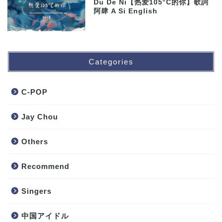
Du De Ni【热爱105°C的你】歌詞
阿肆 A Si English
Categories
C-POP
Jay Chou
Others
Recommend
Singers
中国アイドル