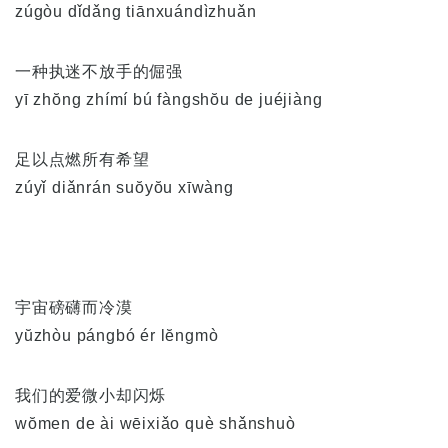
zúgòu dǐdǎng tiānxuándìzhuǎn
一种执迷不放手的倔强
yī zhŏng zhímí bú fàngshŏu de juéjiàng
足以点燃所有希望
zúyǐ diǎnrán suŏyŏu xīwàng
宇宙磅礴而冷漠
yŭzhòu pángbó ér lĕngmò
我们的爱微小却闪烁
wŏmen de ài wēixiǎo què shǎnshuò