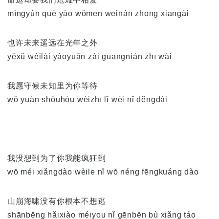
mìngyùn què yào wŏmen wēinán zhōng xiāngài
也许未来遥远在光年之外
yĕxŭ wèilái yáoyuǎn zài guāngnián zhī wài
我愿守候未知里为你等待
wŏ yuàn shŏuhòu wèizhī lǐ wèi nǐ dĕngdài
我没想到为了你我能疯狂到
wŏ méi xiǎngdào wèile nǐ wŏ néng fēngkuáng dào
山崩海啸没有你根本不想逃
shānbēng hǎixiào méiyou nǐ gēnbĕn bù xiǎng táo