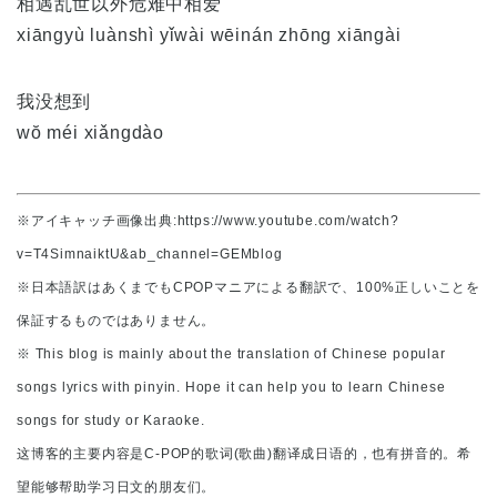
相遇乱世以外危难中相爱
xiāngyù luànshì yǐwài wēinán zhōng xiāngài
我没想到
wŏ méi xiǎngdào
※アイキャッチ画像出典:https://www.youtube.com/watch?
v=T4SimnaiktU&ab_channel=GEMblog
※日本語訳はあくまでもCPOPマニアによる翻訳で、100%正しいことを
保証するものではありません。
※ This blog is mainly about the translation of Chinese popular
songs lyrics with pinyin. Hope it can help you to learn Chinese
songs for study or Karaoke.
这博客的主要内容是C-POP的歌词(歌曲)翻译成日语的，也有拼音的。希
望能够帮助学习日文的朋友们。