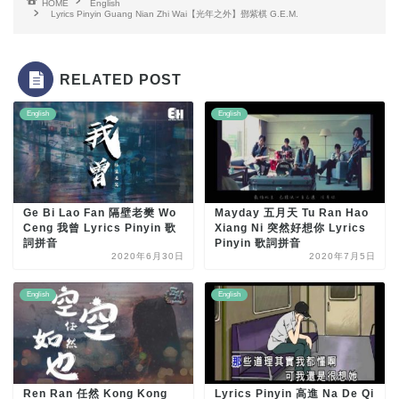
HOME
English
Lyrics Pinyin Guang Nian Zhi Wai【光年之外】鄧紫棋 G.E.M.
RELATED POST
English
English
Ge Bi Lao Fan 隔壁老樊 Wo
Mayday 五月天 Tu Ran Hao
Ceng 我曾 Lyrics Pinyin 歌
Xiang Ni 突然好想你 Lyrics
詞拼音
Pinyin 歌詞拼音
2020年6月30日
2020年7月5日
English
English
Ren Ran 任然 Kong Kong
Lyrics Pinyin 高進 Na De Qi