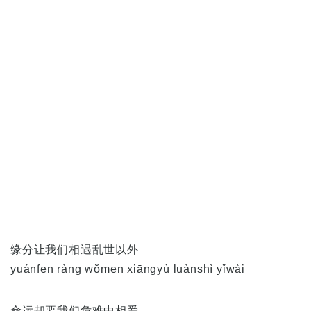
缘分让我们相遇乱世以外
yuánfen ràng wŏmen xiāngyù luànshì yǐwài
命运却要我们危难中相爱