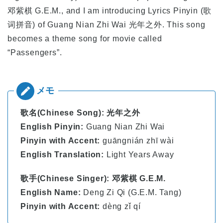
邓紫棋 G.E.M., and I am introducing Lyrics Pinyin (歌
词拼音) of Guang Nian Zhi Wai 光年之外. This song
becomes a theme song for movie called
“Passengers”.
歌名(Chinese Song): 光年之外
English Pinyin:
Guang Nian Zhi Wai
Pinyin with Accent:
guāngnián zhī wài
English Translation:
Light Years Away
歌手(Chinese Singer): 邓紫棋 G.E.M.
English Name:
Deng Zi Qi (G.E.M. Tang)
Pinyin with Accent:
dèng zǐ qí