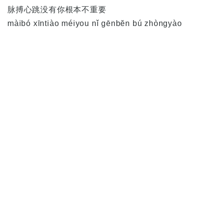
脉搏心跳没有你根本不重要
màibó xīntiào méiyou nǐ gēnbĕn bú zhòngyào