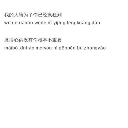
我的大脑为了你已经疯狂到
wŏ de dànǎo wèile nǐ yǐjīng fēngkuáng dào
脉搏心跳没有你根本不重要
màibó xīntiào méiyou nǐ gēnbĕn bú zhòngyào