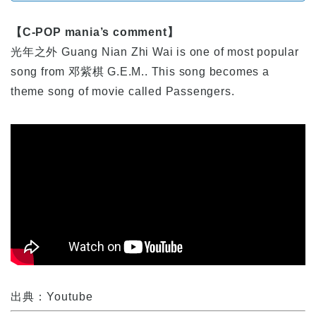
【C-POP mania’s comment】
光年之外 Guang Nian Zhi Wai is one of most popular
song from 邓紫棋 G.E.M.. This song becomes a
theme song of movie called Passengers.
出典：Youtube