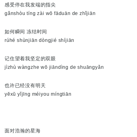
感受停在我发端的指尖
gǎnshòu tíng zài wŏ fāduān de zhǐjiān
如何瞬间 冻结时间
rúhé shùnjiān dòngjié shíjiān
记住望着我坚定的双眼
jìzhù wàngzhe wŏ jiāndìng de shuāngyǎn
也许已经没有明天
yĕxŭ yǐjīng méiyou míngtiān
面对浩瀚的星海