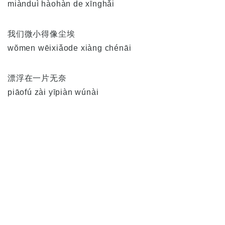
miànduì hàohàn de xīnghǎi
我们微小得像尘埃
wŏmen wēixiǎode xiàng chénāi
漂浮在一片无奈
piāofú zài yīpiàn wúnài