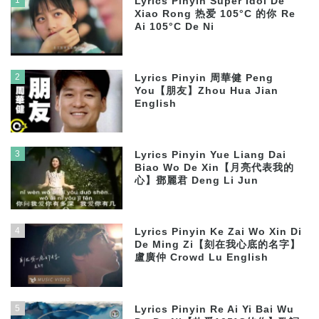
Lyrics Pinyin Super Idol De
Xiao Rong 热爱 105°C 的你 Re
Ai 105°C De Ni
2
Lyrics Pinyin 周華健 Peng
You【朋友】Zhou Hua Jian
English
3
Lyrics Pinyin Yue Liang Dai
Biao Wo De Xin【月亮代表我的
心】鄧麗君 Deng Li Jun
4
Lyrics Pinyin Ke Zai Wo Xin Di
De Ming Zi【刻在我心底的名字】
盧廣仲 Crowd Lu English
5
Lyrics Pinyin Re Ai Yi Bai Wu