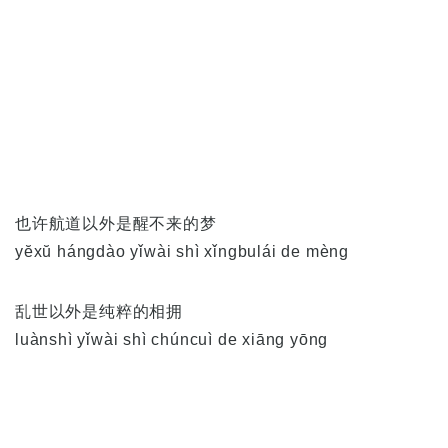
也许航道以外是醒不来的梦
yĕxŭ hángdào yǐwài shì xǐngbulái de mèng
乱世以外是纯粹的相拥
luànshì yǐwài shì chúncuì de xiāng yōng