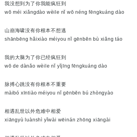
我没想到为了你我能疯狂到
wŏ méi xiǎngdào wèile nǐ wŏ néng fēngkuáng dào
山崩海啸没有你根本不想逃
shānbēng hǎixiào méiyou nǐ gēnbĕn bù xiǎng táo
我的大脑为了你已经疯狂到
wŏ de dànǎo wèile nǐ yǐjīng fēngkuáng dào
脉搏心跳没有你根本不重要
màibó xīntiào méiyou nǐ gēnbĕn bú zhòngyào
相遇乱世以外危难中相爱
xiāngyù luànshì yǐwài wēinán zhōng xiāngài