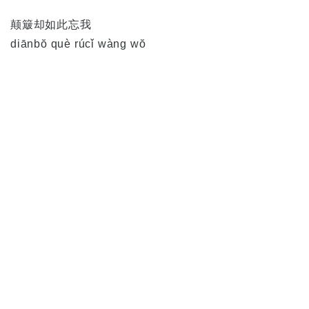
颠簸却如此忘我
diānbŏ què rúcǐ wàng wŏ