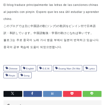
El blog traduce principalmente las letras de las canciones chinas
al japonés con pinyin. Espero que les sea útil estudiar y aprender
chino.
このブログでは主に中国語の歌(ソング)の歌詞をピンイン付で日本語
訳・和訳しています。中国語勉強・学習の助けになれば幸いです。
블로그는 주로 중국어 노래 가사 병음 부에서 일본어 번역하고 있습니다.
중국어 공부 학습에 도움이 되었으면합니다.
Chinese
English
G.E.M.
Guang Nian Zhi Wai
Lyrics
Pinyin
Song