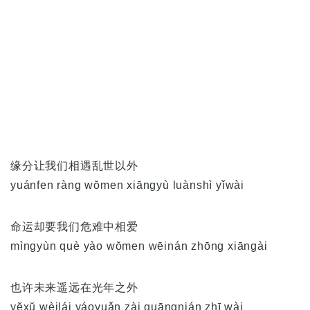
缘分让我们相遇乱世以外
yuánfen ràng wŏmen xiāngyù luànshì yǐwài
命运却要我们危难中相爱
mìngyùn què yào wŏmen wēinán zhōng xiāngài
也许未来遥远在光年之外
yĕxŭ wèilái yáoyuǎn zài guāngnián zhī wài