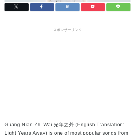
スポンサーリンク
Guang Nian Zhi Wai 光年之外 (English Translation:
Light Years Away) is one of most popular songs from