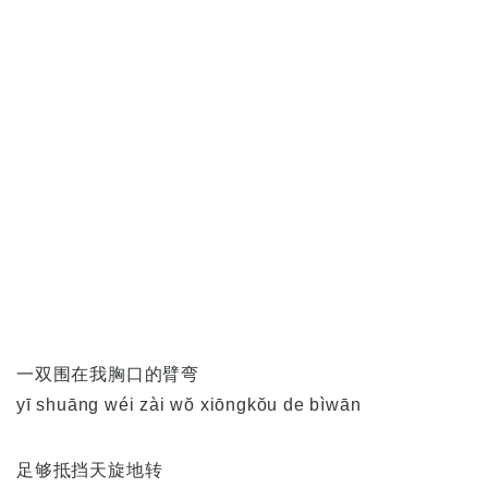
一双围在我胸口的臂弯
yī shuāng wéi zài wŏ xiōngkŏu de bìwān
足够抵挡天旋地转