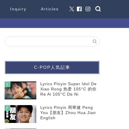
Inquiry
Articles
C-POP人気記事
Lyrics Pinyin Super Idol De
1
Xiao Rong 热爱 105°C 的你
Re Ai 105°C De Ni
Lyrics Pinyin 周華健 Peng
2
You【朋友】Zhou Hua Jian
English