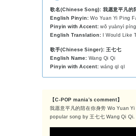
歌名(Chinese Song): 我愿意平
English Pinyin:
Wo Yuan Yi Ping F
Pinyin with Accent:
wǒ yuànyì píng
English Translation:
I Would Like
歌手(Chinese Singer): 王七七
English Name:
Wang Qi Qi
Pinyin with Accent:
wáng qī qī
【C-POP mania’s comment】
我愿意平凡的陪在你身旁 Wo Yuan Yi Ping 
popular song by 王七七 Wang Qi Qi.