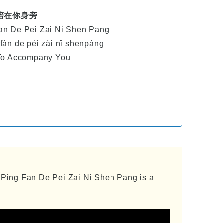
凡的陪在你身旁
an De Pei Zai Ni Shen Pang
fán de péi zài nǐ shēnpáng
 To Accompany You
Fan De Pei Zai Ni Shen Pang is a