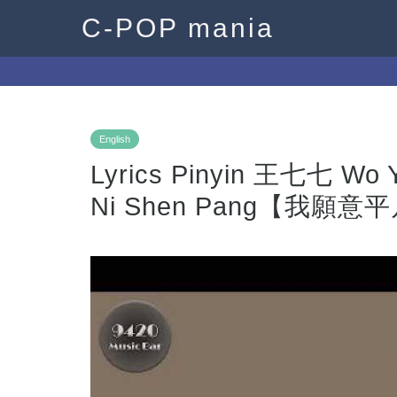
C-POP mania
English
Lyrics Pinyin 王七七 Wo Y
Ni Shen Pang【我願意