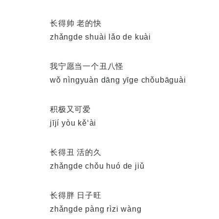
长得帅 老的快
zhǎngde shuài lǎo de kuài
我宁愿当一个丑八怪
wǒ nìngyuàn dāng yīge chǒubāguài
积极又可爱
jījí yòu kě‘ài
长得丑 活的久
zhǎngde chǒu huó de jiǔ
长得胖 日子旺
zhǎngde pàng rìzi wàng