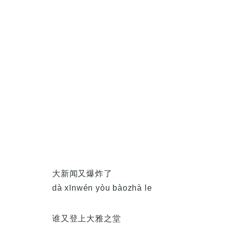
大新闻又爆炸了
dà xīnwén yòu bàozhà le
谁又登上大雅之堂