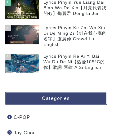
Lyrics Pinyin Yue Liang Dai
3
Biao Wo De Xin【月亮代表我
的心】鄧麗君 Deng Li Jun
Lyrics Pinyin Ke Zai Wo Xin
4
Di De Ming Zi【刻在我心底的
名字】盧廣仲 Crowd Lu
English
Lyrics Pinyin Re Ai Yi Bai
5
Wu Du De Ni【热爱105°C的
你】歌詞 阿肆 A Si English
Categories
C-POP
Jay Chou