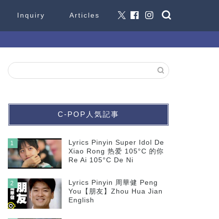
Inquiry
Articles
C-POP人気記事
Lyrics Pinyin Super Idol De
1
Xiao Rong 热爱 105°C 的你
Re Ai 105°C De Ni
Lyrics Pinyin 周華健 Peng
2
You【朋友】Zhou Hua Jian
English