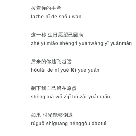
拉着你的手弯
lāzhe nǐ de shǒu wān
这一秒 生日愿望已圆满
zhè yī miǎo shēngrì yuànwàng yǐ yuánmǎn
后来的你越飞越远
hòulái de nǐ yuè fēi yuè yuǎn
剩下我自己留在原点
shèng xià wǒ zìjǐ liú zài yuándiǎn
如果 时光能够倒退
rúguǒ shíguāng nénggòu dàotuì