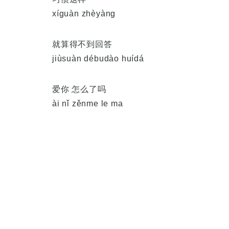
xíguàn zhèyàng
就算得不到回答
jiùsuàn débudào huídá
爱你 怎么了吗
ài nǐ zěnme le ma