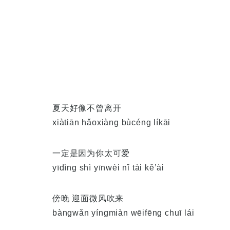
夏天好像不曾离开
xiàtiān hǎoxiàng bùcéng líkāi
一定是因为你太可爱
yīdìng shì yīnwèi nǐ tài kě’ài
傍晚 迎面微风吹来
bàngwǎn yíngmiàn wēifēng chuī lái