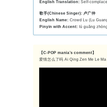
English Translation:
Self-complac
歌手(Chinese Singer): 卢广仲
English Name:
Crowd Lu (Lu Guan
Pinyin with Accent:
lú guǎng zhòn
【C-POP mania’s comment】
爱情怎么了吗 Ai Qing Zen Me Le Ma is