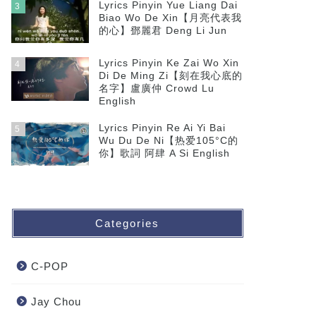
Lyrics Pinyin Yue Liang Dai
3
Biao Wo De Xin【月亮代表我
的心】鄧麗君 Deng Li Jun
Lyrics Pinyin Ke Zai Wo Xin
4
Di De Ming Zi【刻在我心底的
名字】盧廣仲 Crowd Lu
English
Lyrics Pinyin Re Ai Yi Bai
5
Wu Du De Ni【热爱105°C的
你】歌詞 阿肆 A Si English
Categories
C-POP
Jay Chou