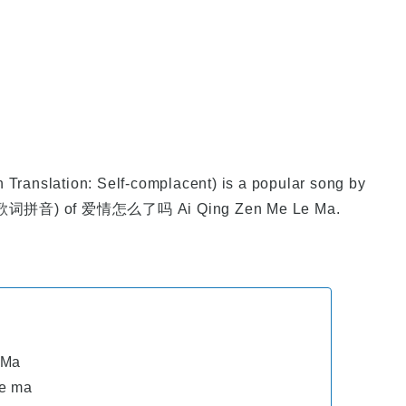
nslation: Self-complacent) is a popular song by
in (歌词拼音) of 爱情怎么了吗 Ai Qing Zen Me Le Ma.
 Ma
le ma