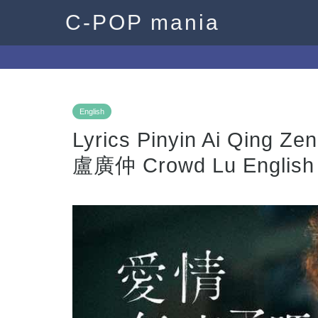
C-POP mania
English
Lyrics Pinyin Ai Qi
盧廣仲 Crowd Lu English