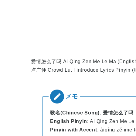
爱情怎么了吗 Ai Qing Zen Me Le Ma (English Tra
卢广仲 Crowd Lu. I introduce Lyrics Piny
歌名(Chinese Song): 爱情怎么了吗
English Pinyin:
Ai Qing Zen Me Le
Pinyin with Accent:
àiqíng zěnme 