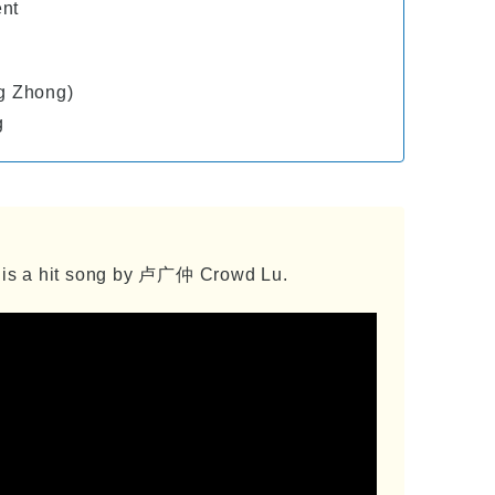
ent
g Zhong)
g
 a hit song by 卢广仲 Crowd Lu.