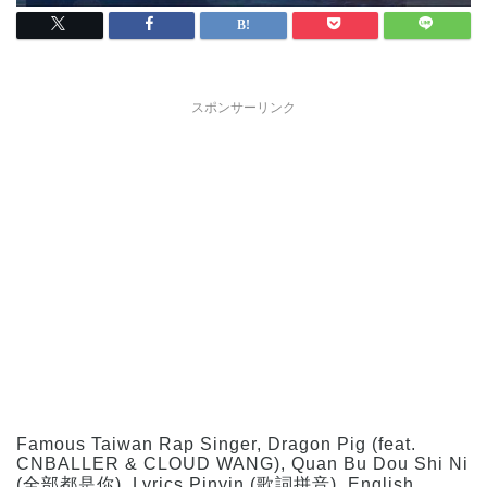
スポンサーリンク
Famous Taiwan Rap Singer, Dragon Pig (feat.
CNBALLER & CLOUD WANG), Quan Bu Dou Shi Ni
(全部都是你), Lyrics Pinyin (歌詞拼音), English