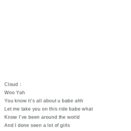
Cloud：
Woo Yah
You know it’s all about u babe ahh
Let me take you on this ride babe what
Know I’ve been around the world
And I done seen a lot of girls