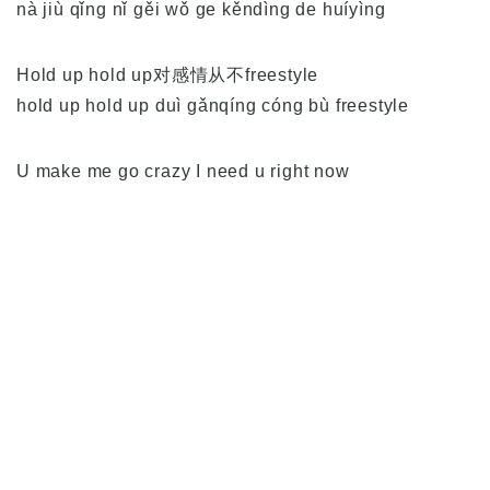
nà jiù qǐng nǐ gěi wǒ ge kěndìng de huíyìng
Hold up hold up对感情从不freestyle
hold up hold up duì gǎnqíng cóng bù freestyle
U make me go crazy I need u right now