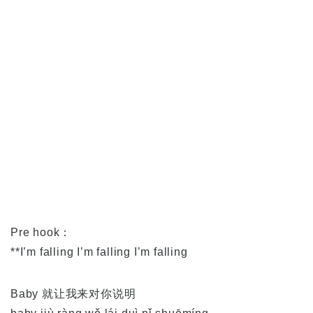
Pre hook：
**I’m falling I’m falling I’m falling
Baby 就让我来对你说明