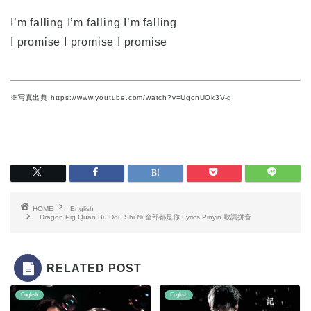
I’m falling I’m falling I’m falling
I promise I promise I promise
※写真出典:https://www.youtube.com/watch?v=UgcnUOk3V-g
HOME
English
Dragon Pig Quan Bu Dou Shi Ni 全部都是你 Lyrics Pinyin 歌詞拼音
RELATED POST
English
English