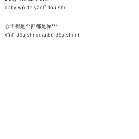
baby wǒ de yǎnlǐ dōu shì
心里都是全部都是你***
xīnlǐ dōu shì quánbù dōu shì nǐ