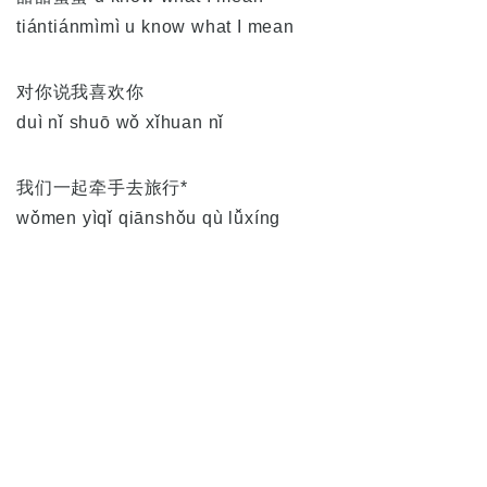
tiántiánmìmì u know what I mean
对你说我喜欢你
duì nǐ shuō wǒ xǐhuan nǐ
我们一起牵手去旅行*
wǒmen yìqǐ qiānshǒu qù lǚxíng