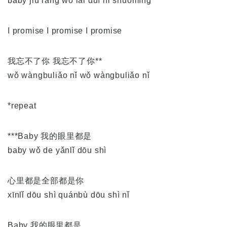
baby jiù ràng wǒ lái duì nǐ shuōmíng
I promise I promise I promise
我忘不了你 我忘不了你**
wǒ wàngbuliǎo nǐ wǒ wàngbuliǎo nǐ
*repeat
***Baby 我的眼里都是
baby wǒ de yǎnlǐ dōu shì
心里都是全部都是你
xīnlǐ dōu shì quánbù dōu shì nǐ
Baby 我的眼里都是