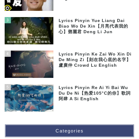
3
Lyrics Pinyin Yue Liang Dai
Biao Wo De Xin【月亮代表我的
心】鄧麗君 Deng Li Jun
4
Lyrics Pinyin Ke Zai Wo Xin Di
De Ming Zi【刻在我心底的名字】
盧廣仲 Crowd Lu English
5
Lyrics Pinyin Re Ai Yi Bai Wu
Du De Ni【热爱105°C的你】歌詞
阿肆 A Si English
Categories