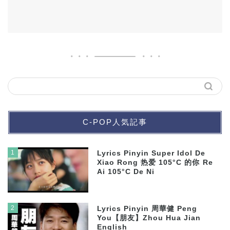
C-POP人気記事
1
Lyrics Pinyin Super Idol De
Xiao Rong 热爱 105°C 的你 Re
Ai 105°C De Ni
2
Lyrics Pinyin 周華健 Peng
You【朋友】Zhou Hua Jian
English