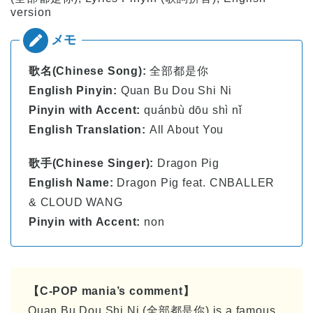
version
歌名(Chinese Song):
全部都是你
English Pinyin:
Quan Bu Dou Shi Ni
Pinyin with Accent:
quánbù dōu shì nǐ
English Translation:
All About You
歌手(Chinese Singer):
Dragon Pig
English Name:
Dragon Pig feat. CNBALLER
& CLOUD WANG
Pinyin with Accent:
non
【C-POP mania’s comment】
Quan Bu Dou Shi Ni (全部都是你) is a famous