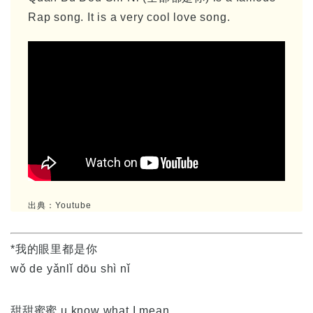
Rap song. It is a very cool love song.
出典：Youtube
*我的眼里都是你
wǒ de yǎnlǐ dōu shì nǐ
甜甜蜜蜜 u know what I mean