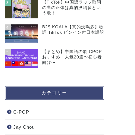
【TikTok】中国語ラップ歌詞
3
の曲の正体は真的没喝多とい
う歌！
B2$ KOALA【真的没喝多】歌
4
詞 TikTok ピンイン付日本語訳
【まとめ】中国語の歌 CPOP
5
おすすめ・人気20選〜初心者
向け〜
カテゴリー
C-POP
Jay Chou