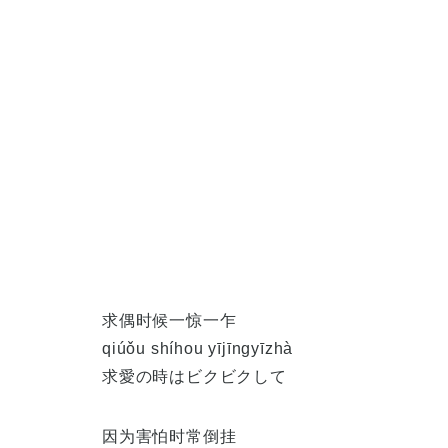
求偶时候一惊一乍
qiúǒu shíhou yījīngyīzhà
求愛の時はビクビクして
因为害怕时常倒挂