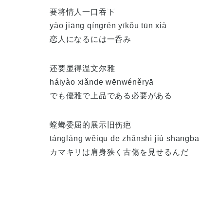
要将情人一口吞下
yào jiāng qíngrén yīkǒu tūn xià
恋人になるには一呑み
还要显得温文尔雅
háiyào xiǎnde wēnwéněryā
でも優雅で上品である必要がある
螳螂委屈的展示旧伤疤
tángláng wěiqu de zhǎnshì jiù shāngbā
カマキリは肩身狭く古傷を見せるんだ