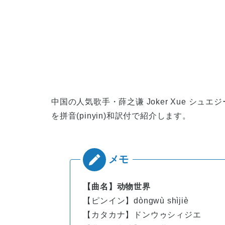
中国の人気歌手・薛之谦 Joker Xue シュエジーチェ
を拼音(pinyin)和訳付で紹介します。
【曲名】动物世界
【ピンイン】dòngwù shìjiè
【カタカナ】ドンウゥシィジエ