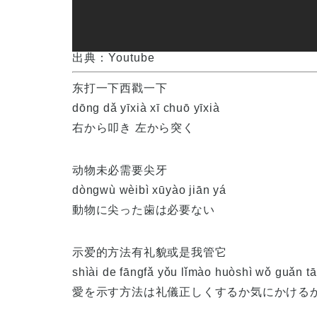
出典：Youtube
东打一下西戳一下
dōng dǎ yīxià xī chuō yīxià
右から叩き 左から突く
动物未必需要尖牙
dòngwù wèibì xūyào jiān yá
動物に尖った歯は必要ない
示爱的方法有礼貌或是我管它
shìài de fāngfǎ yǒu lǐmào huòshì wǒ guǎn tā
愛を示す方法は礼儀正しくするか気にかける