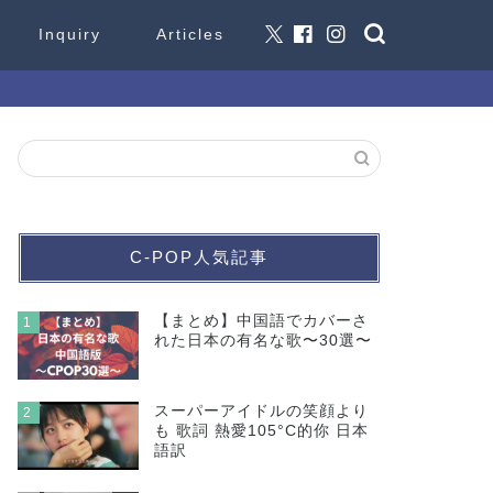
Inquiry
Articles
C-POP人気記事
【まとめ】中国語でカバーさ
1
れた日本の有名な歌〜30選〜
スーパーアイドルの笑顔より
2
も 歌詞 熱愛105°C的你 日本
語訳