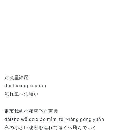
对流星许愿
duì liúxīng xǔyuàn
流れ星への願い
带著我的小秘密飞向更远
dàizhe wǒ de xiǎo mìmì fēi xiàng gèng yuǎn
私の小さい秘密を連れて遠くへ飛んでいく