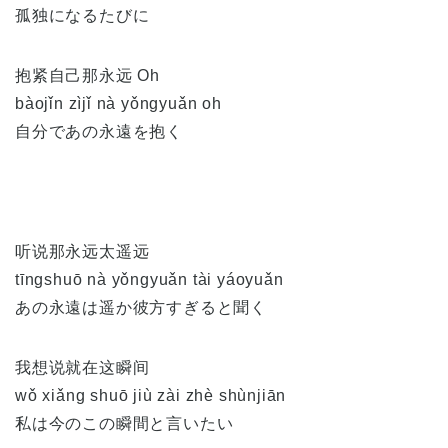
孤独になるたびに
抱紧自己那永远 Oh
bàojǐn zìjǐ nà yǒngyuǎn oh
自分であの永遠を抱く
听说那永远太遥远
tīngshuō nà yǒngyuǎn tài yáoyuǎn
あの永遠は遥か彼方すぎると聞く
我想说就在这瞬间
wǒ xiǎng shuō jiù zài zhè shùnjiān
私は今のこの瞬間と言いたい