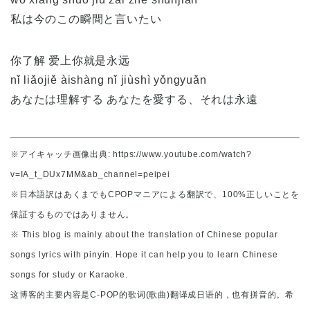
私は今のこの瞬間と言いたい
你了解 爱上你就是永远
nǐ liǎojiě àishàng nǐ jiùshì yǒngyuǎn
あなたは理解する あなたを愛する、それは永遠
※アイキャッチ画像出典: https://www.youtube.com/watch?
v=IA_t_DUx7MM&ab_channel=peipei
※日本語訳はあくまでもCPOPマニアによる翻訳で、100%正しいことを
保証するものではありません。
※ This blog is mainly about the translation of Chinese popular
songs lyrics with pinyin. Hope it can help you to learn Chinese
songs for study or Karaoke.
这博客的主要内容是C-POP的歌词(歌曲)翻译成日语的，也有拼音的。希