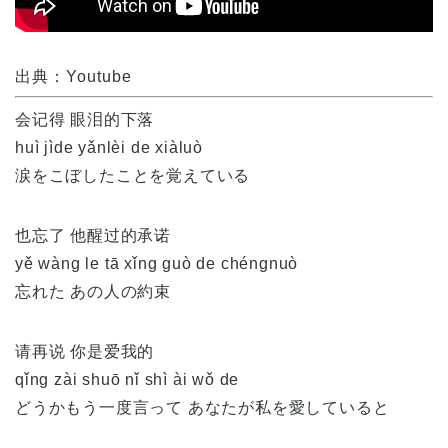
出典：Youtube
会记得 眼泪的下落
huì jìde yǎnlèi de xiàluò
涙をこぼしたことを覚えている
也忘了 他醒过的承诺
yě wàng le tā xǐng guò de chéngnuò
忘れた あの人の約束
请再说 你是爱我的
qǐng zài shuō nǐ shì ài wǒ de
どうかもう一度言って あなたが私を愛していると