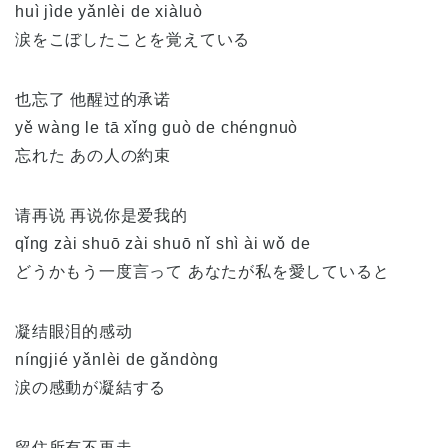
huì jìde yǎnlèi de xiàluò
涙をこぼしたことを覚えている
也忘了 他醒过的承诺
yě wàng le tā xǐng guò de chéngnuò
忘れた あの人の約束
请再说 再说你是爱我的
qǐng zài shuō zài shuō nǐ shì ài wǒ de
どうかもう一度言って あなたが私を愛していると
凝结眼泪的感动
níngjié yǎnlèi de gǎndòng
涙の感動が凝結する
留住所有不再走