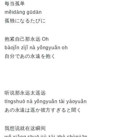
每当孤单
měidāng gūdān
孤独になるたびに
抱紧自己那永远 Oh
bàojǐn zìjǐ nà yǒngyuǎn oh
自分であの永遠を抱く
听说那永远太遥远
tīngshuō nà yǒngyuǎn tài yáoyuǎn
あの永遠は遥か彼方すぎると聞く
我想说就在这瞬间
wǒ xiǎng shuō jiù zài zhè shùnjiān