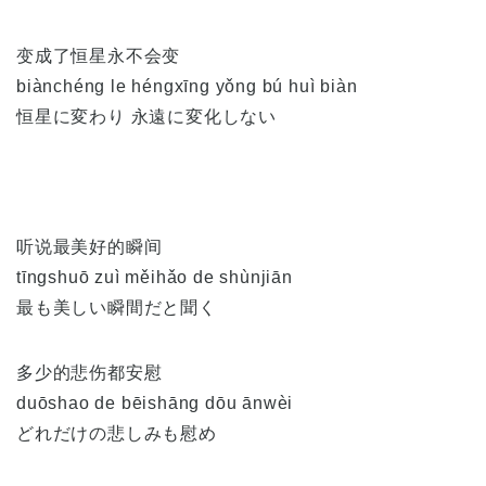
变成了恒星永不会变
biànchéng le héngxīng yǒng bú huì biàn
恒星に変わり 永遠に変化しない
听说最美好的瞬间
tīngshuō zuì měihǎo de shùnjiān
最も美しい瞬間だと聞く
多少的悲伤都安慰
duōshao de bēishāng dōu ānwèi
どれだけの悲しみも慰め