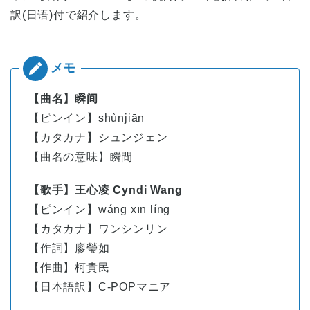
訳(日语)付で紹介します。
【曲名】瞬间
【ピンイン】shùnjiān
【カタカナ】シュンジェン
【曲名の意味】瞬間
【歌手】王心凌 Cyndi Wang
【ピンイン】
wáng
xīn
líng
【カタカナ】ワンシンリン
【作詞】廖瑩如
【作曲】柯貴民
【日本語訳】C-POPマニア