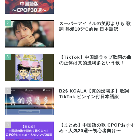
2
スーパーアイドルの笑顔よりも 歌
詞 熱愛105°C的你 日本語訳
3
【TikTok】中国語ラップ歌詞の曲
の正体は真的没喝多という歌！
4
B2$ KOALA【真的没喝多】歌詞
TikTok ピンイン付日本語訳
5
【まとめ】中国語の歌 CPOPおすす
め・人気20選〜初心者向け〜