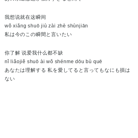
我想说就在这瞬间
wǒ xiǎng shuō jiù zài zhè shùnjiān
私は今のこの瞬間と言いたい
你了解 说爱我什么都不缺
nǐ liǎojiě shuō ài wǒ shénme dōu bù quē
あなたは理解する 私を愛してると言ってもなにも損は
ない