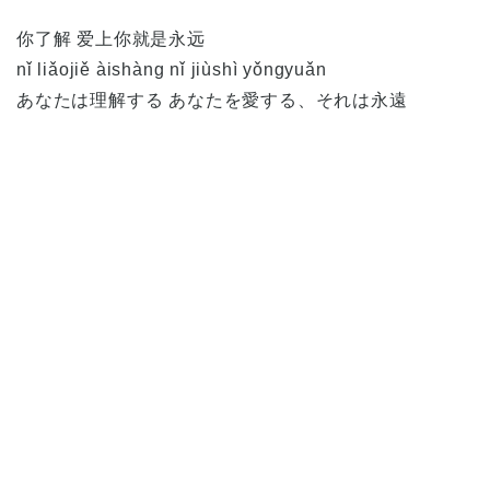
你了解 爱上你就是永远
nǐ liǎojiě àishàng nǐ jiùshì yǒngyuǎn
あなたは理解する あなたを愛する、それは永遠