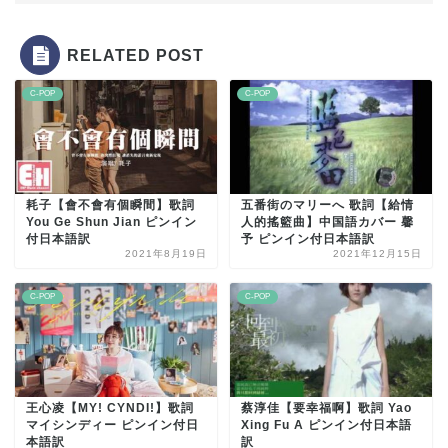
RELATED POST
C-POP
C-POP
耗子【會不會有個瞬間】歌詞
五番街のマリーへ 歌詞【給情
You Ge Shun Jian ピンイン
人的搖籃曲】中国語カバー 馨
付日本語訳
予 ピンイン付日本語訳
2021年8月19日
2021年12月15日
C-POP
C-POP
王心凌【MY! CYNDI!】歌詞
蔡淳佳【要幸福啊】歌詞 Yao
マイシンディー ピンイン付日
Xing Fu A ピンイン付日本語
本語訳
訳