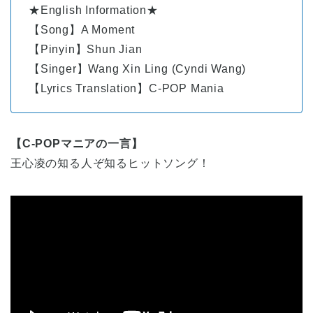
★English Information★
【Song】A Moment
【Pinyin】Shun Jian
【Singer】Wang Xin Ling (Cyndi Wang)
【Lyrics Translation】C-POP Mania
【C-POPマニアの一言】
王心凌の知る人ぞ知るヒットソング！