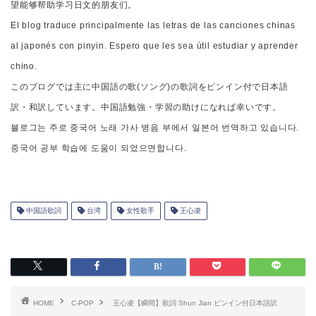
望能够帮助学习日文的朋友们。
El blog traduce principalmente las letras de las canciones chinas
al japonés con pinyin. Espero que les sea útil estudiar y aprender
chino.
このブログでは主に中国語の歌(ソング)の歌詞をピンイン付で日本語
訳・和訳しています。中国語勉強・学習の助けになれば幸いです。
블로그는 주로 중국어 노래 가사 병음 부에서 일본어 번역하고 있습니다.
중국어 공부 학습에 도움이 되었으면합니다.
中国語歌詞
台湾
女性歌手
王心凌
HOME
C-POP
王心凌【瞬間】歌詞 Shun Jian ピンイン付日本語訳