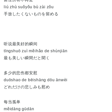
liú zhù suǒyǒu bù zài zǒu
手放したくないものを留める
听说最美好的瞬间
tīngshuō zuì měihǎo de shùnjiān
最も美しい瞬間だと聞く
多少的悲伤都安慰
duōshao de bēishāng dōu ānwèi
どれだけの悲しみも慰め
每当孤单
měidāng gūdān