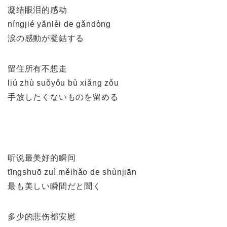
凝结眼泪的感动
níngjié yǎnlèi de gǎndòng
涙の感動が凝結する
留住所有不想走
liú zhù suǒyǒu bù xiǎng zǒu
手放したくないものを留める
听说最美好的瞬间
tīngshuō zuì měihǎo de shùnjiān
最も美しい瞬間だと聞く
多少的悲伤都安慰