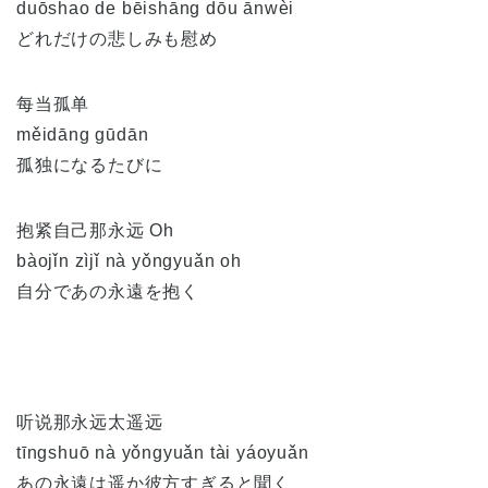
duōshao de bēishāng dōu ānwèi
どれだけの悲しみも慰め
每当孤单
měidāng gūdān
孤独になるたびに
抱紧自己那永远 Oh
bàojǐn zìjǐ nà yǒngyuǎn oh
自分であの永遠を抱く
听说那永远太遥远
tīngshuō nà yǒngyuǎn tài yáoyuǎn
あの永遠は遥か彼方すぎると聞く